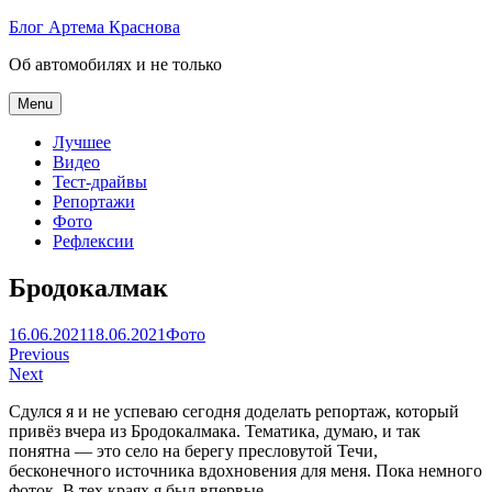
Skip
Блог Артема Краснова
to
Об автомобилях и не только
content
Menu
Лучшее
Видео
Тест-драйвы
Репортажи
Фото
Рефлексии
Бродокалмак
Артем
16.06.2021
18.06.2021
Фото
Навигация
Краснов
Previous
Next
по
Сдулся я и не успеваю сегодня доделать репортаж, который
записям
привёз вчера из Бродокалмака. Тематика, думаю, и так
понятна — это село на берегу пресловутой Течи,
бесконечного источника вдохновения для меня. Пока немного
фоток. В тех краях я был впервые.