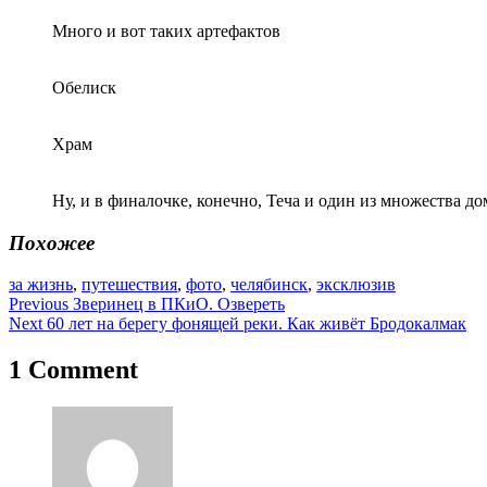
Много и вот таких артефактов
Обелиск
Храм
Ну, и в финалочке, конечно, Теча и один из множества до
Похожее
за жизнь
,
путешествия
,
фото
,
челябинск
,
эксклюзив
Навигация
Previous
Зверинец в ПКиО. Озвереть
Next
60 лет на берегу фонящей реки. Как живёт Бродокалмак
по
записям
1 Comment