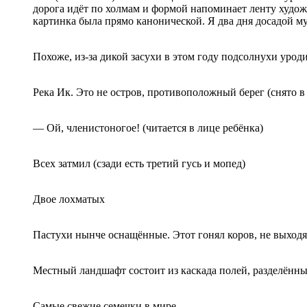
дорога идёт по холмам и формой напоминает ленту худож
картинка была прямо канонической. Я два дня досадой му
Похоже, из-за дикой засухи в этом году подсолнухи урод
Река Ик. Это не остров, противоположный берег (снято 
— Ой, членистоногое! (читается в лице ребёнка)
Всех затмил (сзади есть третий гусь и мопед)
Двое лохматых
Пастухи нынче оснащённые. Этот гонял коров, не выход
Местный ландшафт состоит из каскада полей, разделённ
Самые свежие семечки в мире