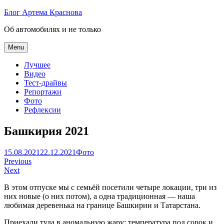
Skip
Блог Артема Краснова
to
Об автомобилях и не только
content
Menu
Лучшее
Видео
Тест-драйвы
Репортажи
Фото
Рефлексии
Башкирия 2021
Артем
15.08.2021
22.12.2021
Фото
Навигация
Краснов
Previous
Next
по
В этом отпуске мы с семьёй посетили четыре локации, три из
записям
них новые (о них потом), а одна традиционная — наша
любимая деревенька на границе Башкирии и Татарстана.
Приехали туда в аномальную жару: температура под сорок и