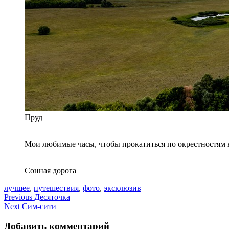
Пруд
Мои любимые часы, чтобы прокатиться по окрестностям 
Сонная дорога
лучшее
,
путешествия
,
фото
,
эксклюзив
Навигация
Previous
Десяточка
Next
Сим-сити
по
записям
Добавить комментарий