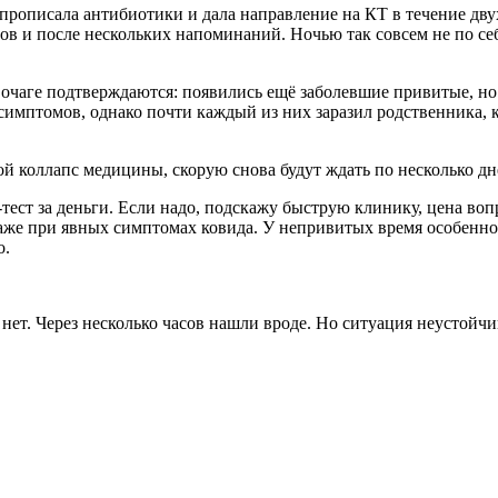
 прописала антибиотики и дала направление на КТ в течение дву
сов и после нескольких напоминаний. Ночью так совсем не по себ
м очаге подтверждаются: появились ещё заболевшие привитые, н
з симптомов, однако почти каждый из них заразил родственника, 
й коллапс медицины, скорую снова будут ждать по несколько дн
тест за деньги. Если надо, подскажу быструю клинику, цена воп
же при явных симптомах ковида. У непривитых время особенно 
о.
нет. Через несколько часов нашли вроде. Но ситуация неустойчи