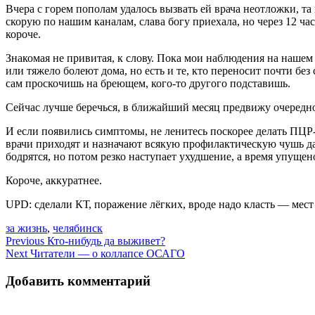
Вчера с горем пополам удалось вызвать ей врача неотложки, та
скорую по нашим каналам, слава богу приехала, но через 12 ча
короче.
Знакомая не привитая, к слову. Пока мои наблюдения на наше
или тяжело болеют дома, но есть и те, кто переносит почти бе
сам проскочишь на бреющем, кого-то другого подставишь.
Сейчас лучше беречься, в ближайший месяц предвижу очередно
И если появились симптомы, не ленитесь поскорее делать ПЦР-
врачи приходят и назначают всякую профилактическую чушь да
бодрятся, но потом резко наступает ухудшение, а время упущен
Короче, аккуратнее.
UPD: сделали КТ, поражение лёгких, вроде надо класть — мест 
за жизнь
,
челябинск
Навигация
Previous
Кто-нибудь да выживет?
Next
Читатели — о коллапсе ОСАГО
по
записям
Добавить комментарий