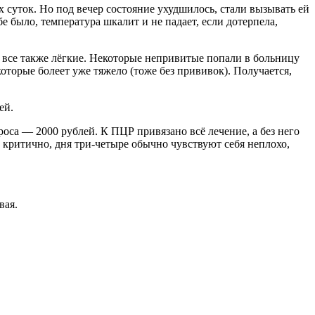
х суток. Но под вечер состояние ухудшилось, стали вызывать ей
е было, температура шкалит и не падает, если дотерпела,
о все также лёгкие. Некоторые непривитые попали в больницу
которые болеет уже тяжело (тоже без прививок). Получается,
ей.
роса — 2000 рублей. К ПЦР привязано всё лечение, а без него
критично, дня три-четыре обычно чувствуют себя неплохо,
вая.