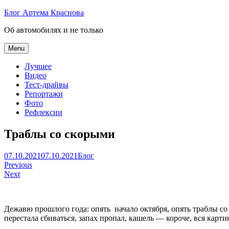
Skip
Блог Артема Краснова
to
Об автомобилях и не только
content
Menu
Лучшее
Видео
Тест-драйвы
Репортажи
Фото
Рефлексии
Траблы со скорыми
Артем
07.10.2021
07.10.2021
Блог
Навигация
Краснов
Previous
Next
по
записям
Дежавю прошлого года: опять начало октября, опять траблы со 
перестала сбиваться, запах пропал, кашель — короче, вся карти