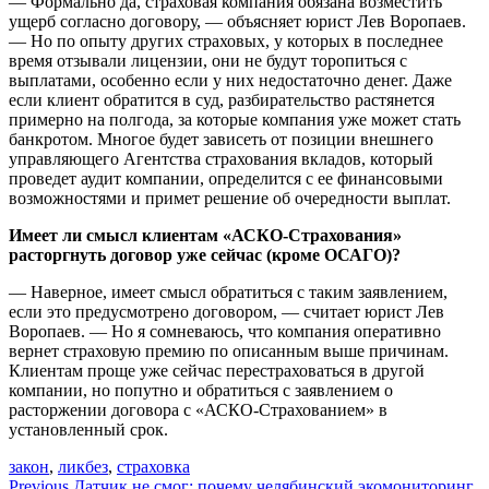
— Формально да, страховая компания обязана возместить
ущерб согласно договору, — объясняет юрист Лев Воропаев.
— Но по опыту других страховых, у которых в последнее
время отзывали лицензии, они не будут торопиться с
выплатами, особенно если у них недостаточно денег. Даже
если клиент обратится в суд, разбирательство растянется
примерно на полгода, за которые компания уже может стать
банкротом. Многое будет зависеть от позиции внешнего
управляющего Агентства страхования вкладов, который
проведет аудит компании, определится с ее финансовыми
возможностями и примет решение об очередности выплат.
Имеет ли смысл клиентам «АСКО-Страхования»
расторгнуть договор уже сейчас (кроме ОСАГО)?
— Наверное, имеет смысл обратиться с таким заявлением,
если это предусмотрено договором, — считает юрист Лев
Воропаев. — Но я сомневаюсь, что компания оперативно
вернет страховую премию по описанным выше причинам.
Клиентам проще уже сейчас перестраховаться в другой
компании, но попутно и обратиться с заявлением о
расторжении договора с «АСКО-Страхованием» в
установленный срок.
закон
,
ликбез
,
страховка
Previous
Датчик не смог: почему челябинский экомониторинг