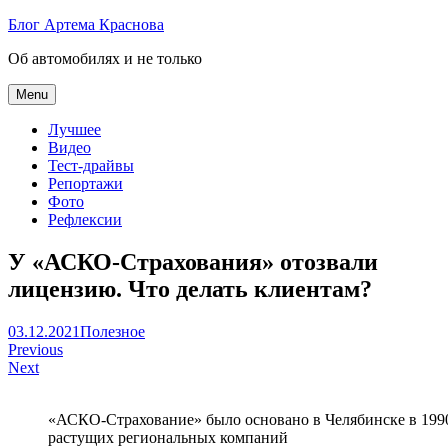
Skip
Блог Артема Краснова
to
Об автомобилях и не только
content
Menu
Лучшее
Видео
Тест-драйвы
Репортажи
Фото
Рефлексии
У «АСКО-Страхования» отозвали
лицензию. Что делать клиентам?
Артем
03.12.2021
Полезное
Навигация
Краснов
Previous
Next
по
записям
«АСКО-Страхование» было основано в Челябинске в 1990
растущих региональных компаний