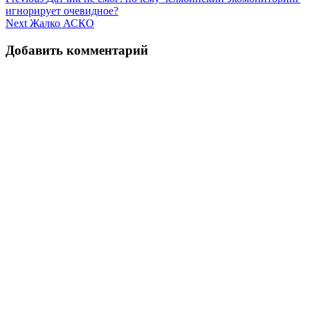
Навигация
игнорирует очевидное?
по
Next
Жалко АСКО
записям
Добавить комментарий