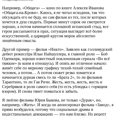
Например, «Общага» — кино по книге Алексея Иванова
«Общага-на-Крови». Каюсь, я не читал исходник, так что
обсуждать его не буду, но сам фильм из тех, после которых
хочется в душ сходить. Первые минут сорок он смотрится
хорошо, а потом начинается сплошной испанский стыд, все
герои рассыпаются в прах, ситуация выглядит всё более
искусственной, а царящий кругом морок абсолютно
лишённым смысла.
Другой пример — фильм «Никто». Заявлен как голливудский
дебют режиссёра Ильи Найшуллера, в главной роли — Боб
Оденкирк, хорошо известный поклонникам сериала «Во всё
тяжкие» (к коим я отношусь). И опять же отличное начало:
живёт себе по мерному графику тихий-тихий семейный
человек, а потом… А потом сюжет резко ломается и
начинается дурная смесь то ли «Брата 2», то ли фильмов
Тарантино, то ли Гая Ричи. Жесть, жесть, жесть, жесть и
Серебряков в роли самого себя (то есть ублюдка с горящим
взором). И снова тянет помыться и забыть.
Я люблю фильмы Юрия Быкова, не только «Дурак», но,
например, «Жить». И когда он анонсировал фильма «Завод», я
прямо возбудился, потому что социальные драмы в
индустриальных декорациях — это нам близко. Но рецепт