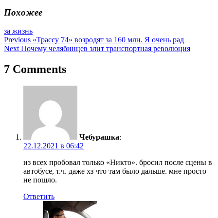
Похожее
за жизнь
Навигация
Previous
«Трассу 74» возродят за 160 млн. Я очень рад
Next
Почему челябинцев злит транспортная революция
по
записям
7 Comments
Чебурашка
:
22.12.2021 в 06:42
из всех пробовал только «Никто». бросил после сцены в
автобусе, т.ч. даже хз что там было дальше. мне просто
не пошло.
Ответить