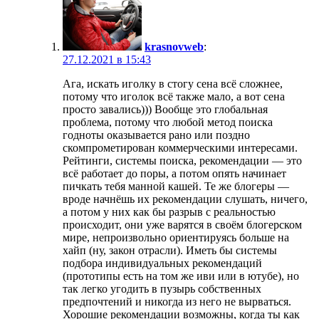
krasnovweb
:
27.12.2021 в 15:43
Ага, искать иголку в стогу сена всё сложнее,
потому что иголок всё также мало, а вот сена
просто завались))) Вообще это глобальная
проблема, потому что любой метод поиска
годноты оказывается рано или поздно
скомпрометирован коммерческими интересами.
Рейтинги, системы поиска, рекомендации — это
всё работает до поры, а потом опять начинает
пичкать тебя манной кашей. Те же блогеры —
вроде начнёшь их рекомендации слушать, ничего,
а потом у них как бы разрыв с реальностью
происходит, они уже варятся в своём блогерском
мире, непроизвольно ориентируясь больше на
хайп (ну, закон отрасли). Иметь бы системы
подбора индивидуальных рекомендаций
(прототипы есть на том же иви или в ютубе), но
так легко угодить в пузырь собственных
предпочтений и никогда из него не вырваться.
Хорошие рекомендации возможны, когда ты как