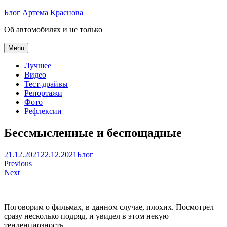
Skip
Блог Артема Краснова
to
Об автомобилях и не только
content
Menu
Лучшее
Видео
Тест-драйвы
Репортажи
Фото
Рефлексии
Бессмысленные и беспощадные
Артем
21.12.2021
22.12.2021
Блог
Навигация
Краснов
Previous
Next
по
записям
Поговорим о фильмах, в данном случае, плохих. Посмотрел
сразу несколько подряд, и увидел в этом некую
тенденциозность.