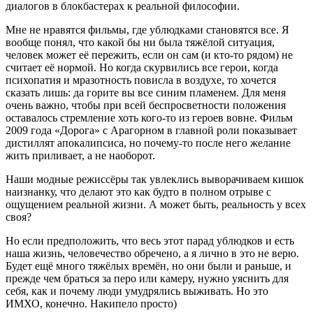
диалогов в блокбастерах к реальной философии.
Мне не нравятся фильмы, где ублюдками становятся все. Я
вообще понял, что какой бы ни была тяжёлой ситуация,
человек может её пережить, если он сам (и кто-то рядом) не
считает её нормой. Но когда скурвились все герои, когда
психопатия и мразотность повисла в воздухе, то хочется
сказать лишь: да горите вы все синим пламенем. Для меня
очень важно, чтобы при всей беспросветности положения
оставалось стремление хоть кого-то из героев вовне. Фильм
2009 года «Дорога» с Арагорном в главной роли показывает
дистиллят апокалипсиса, но почему-то после него желание
жить приливает, а не наоборот.
Наши модные режиссёры так увлеклись выворачиваем кишок
наизнанку, что делают это как будто в полном отрыве с
ощущением реальной жизни. А может быть, реальность у всех
своя?
Но если предположить, что весь этот парад ублюдков и есть
наша жизнь, человечество обречено, а я лично в это не верю.
Будет ещё много тяжёлых времён, но они были и раньше, и
прежде чем браться за перо или камеру, нужно уяснить для
себя, как и почему люди умудрялись выживать. Но это
ИМХО, конечно. Накипело просто)