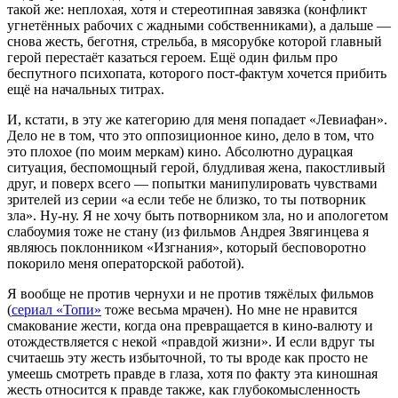
такой же: неплохая, хотя и стереотипная завязка (конфликт
угнетённых рабочих с жадными собственниками), а дальше —
снова жесть, беготня, стрельба, в мясорубке которой главный
герой перестаёт казаться героем. Ещё один фильм про
беспутного психопата, которого пост-фактум хочется прибить
ещё на начальных титрах.
И, кстати, в эту же категорию для меня попадает «Левиафан».
Дело не в том, что это оппозиционное кино, дело в том, что
это плохое (по моим меркам) кино. Абсолютно дурацкая
ситуация, беспомощный герой, блудливая жена, пакостливый
друг, и поверх всего — попытки манипулировать чувствами
зрителей из серии «а если тебе не близко, то ты потворник
зла». Ну-ну. Я не хочу быть потворником зла, но и апологетом
слабоумия тоже не стану (из фильмов Андрея Звягинцева я
являюсь поклонником «Изгнания», который бесповоротно
покорило меня операторской работой).
Я вообще не против чернухи и не против тяжёлых фильмов
(
сериал «Топи»
тоже весьма мрачен). Но мне не нравится
смакование жести, когда она превращается в кино-валюту и
отождествляется с некой «правдой жизни». И если вдруг ты
считаешь эту жесть избыточной, то ты вроде как просто не
умеешь смотреть правде в глаза, хотя по факту эта киношная
жесть относится к правде также, как глубокомысленность