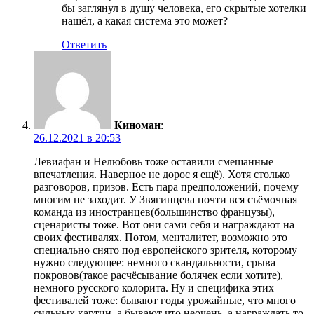
бы заглянул в душу человека, его скрытые хотелки
нашёл, а какая система это может?
Ответить
Киноман
:
26.12.2021 в 20:53
Левиафан и Нелюбовь тоже оставили смешанные
впечатления. Наверное не дорос я ещё). Хотя столько
разговоров, призов. Есть пара предположений, почему
многим не заходит. У Звягинцева почти вся съёмочная
команда из иностранцев(большинство французы),
сценаристы тоже. Вот они сами себя и награждают на
своих фестивалях. Потом, менталитет, возможно это
специально снято под европейского зрителя, которому
нужно следующее: немного скандальности, срыва
покровов(такое расчёсывание болячек если хотите),
немного русского колорита. Ну и специфика этих
фестивалей тоже: бывают годы урожайные, что много
сильных картин, а бывают что неочень, а награждать то