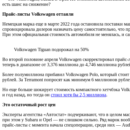
есть шанс на снижение?
Прайс-листы Volkswagen оттаяли
Немецкая марка еще в марте 2022 года остановила поставки ма
спровоцировала дилеров назначать цену самостоятельно, что п
При этом официальная стоимость автомобиля не менялась, и са
Volkswagen Tiguan подорожал на 50%
Во второй половине апреля Volkswagen скорректировал прайс-л
теперь в диапазоне от 3,376 миллиона до 4,746 миллиона рубл
Более полумиллиона прибавил Volkswagen Polo, который стоит 
рублей. За Terramont попросят как минимум 6 миллионов рублей
Но еще больше шокирует стоимость компактного хетчбэка Volk
и год назад, но тогда он
стоил хотя бы 2,5 миллиона
.
Это остаточный рост цен
Эксперты агентства «Автостат» подчеркивают, что в целом мас
при этом у Subaru и Opel — не слишком сильно. Ряд марок вооб
прайс-листы с момента начала спецоперации, среди них — Audi, 