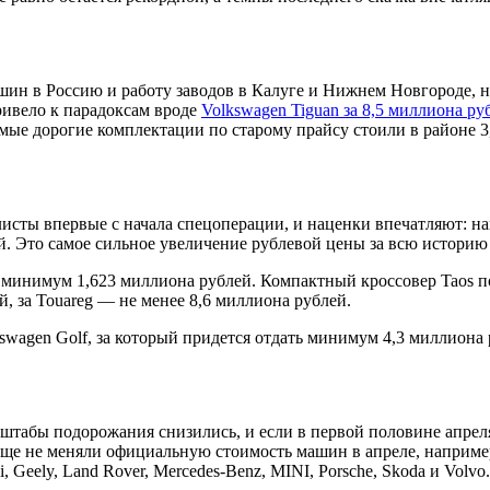
шин в Россию и работу заводов в Калуге и Нижнем Новгороде, н
ривело к парадоксам вроде
Volkswagen Tiguan за 8,5 миллиона ру
мые дорогие комплектации по старому прайсу стоили в районе 3
исты впервые с начала спецоперации, и наценки впечатляют: на
ей. Это самое сильное увеличение рублевой цены за всю истори
минимум 1,623 миллиона рублей. Компактный кроссовер Taos под
, за Touareg — не менее 8,6 миллиона рублей.
swagen Golf, за который придется отдать минимум 4,3 миллиона
штабы подорожания снизились, и если в первой половине апреля 
ще не меняли официальную стоимость машин в апреле, например, 
Geely, Land Rover, Mercedes-Benz, MINI, Porsche, Skoda и Volvo.