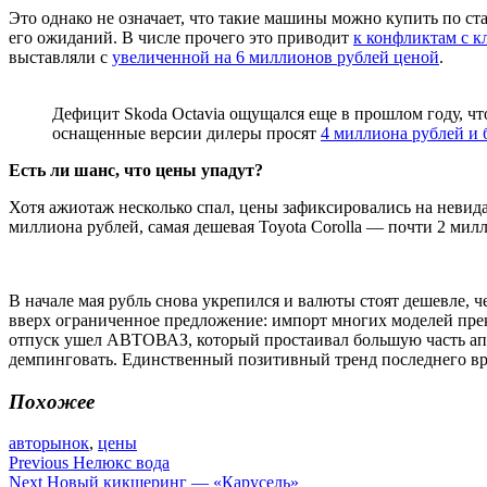
Это однако не означает, что такие машины можно купить по с
его ожиданий. В числе прочего это приводит
к конфликтам с к
выставляли с
увеличенной на 6 миллионов рублей ценой
.
Дефицит Skoda Octavia ощущался еще в прошлом году, чт
оснащенные версии дилеры просят
4 миллиона рублей и
Есть ли шанс, что цены упадут?
Хотя ажиотаж несколько спал, цены зафиксировались на невидан
миллиона рублей, самая дешевая Toyota Corolla — почти 2 милл
В начале мая рубль снова укрепился и валюты стоят дешевле, ч
вверх ограниченное предложение: импорт многих моделей прекр
отпуск ушел АВТОВАЗ, который простаивал большую часть апре
демпинговать. Единственный позитивный тренд последнего в
Похожее
авторынок
,
цены
Навигация
Previous
Нелюкс вода
Next
Новый кикшеринг — «Карусель»