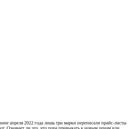
вине апреля 2022 года лишь три марки переписали прайс-листы
яют. Означает ли это, что пора привыкать к новым ценам или