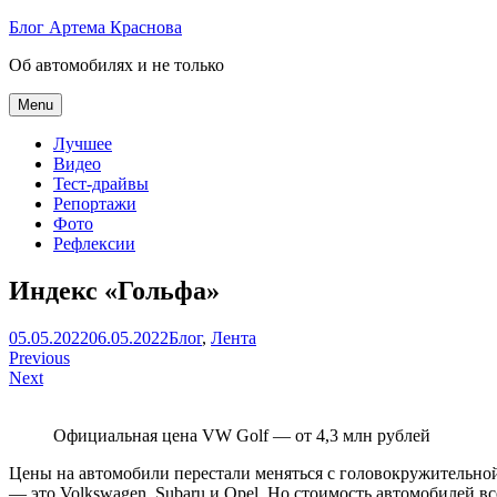
Skip
Блог Артема Краснова
to
Об автомобилях и не только
content
Menu
Лучшее
Видео
Тест-драйвы
Репортажи
Фото
Рефлексии
Индекс «Гольфа»
Артем
05.05.2022
06.05.2022
Блог
,
Лента
Навигация
Краснов
Previous
Next
по
записям
Официальная цена VW Golf — от 4,3 млн рублей
Цены на автомобили перестали меняться с головокружительной 
— это Volkswagen, Subaru и Opel. Но стоимость автомобилей вс