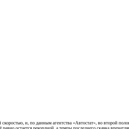
скоростью, и, по данным агентства «Автостат», во второй поло
ё равно остается рекордной, а темпы последнего скачка впечатл