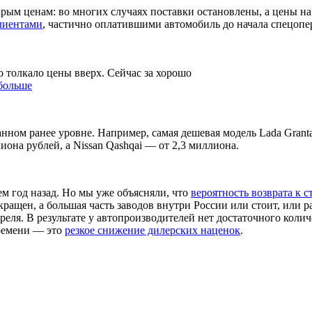
тарым ценам: во многих случаях поставки остановлены, а цены 
лиентами
, частично оплатившими автомобиль до начала спецоп
о толкало цены вверх. Сейчас за хорошо
 больше
ном ранее уровне. Например, самая дешевая модель Lada Granta 
иона рублей, а Nissan Qashqai — от 2,3 миллиона.
ем год назад. Но мы уже объясняли, что
вероятность возврата к 
ащен, а большая часть заводов внутри России или стоит, или ра
ля. В результате у автопроизводителей нет достаточного колич
ремени — это
резкое снижение дилерских наценок
.