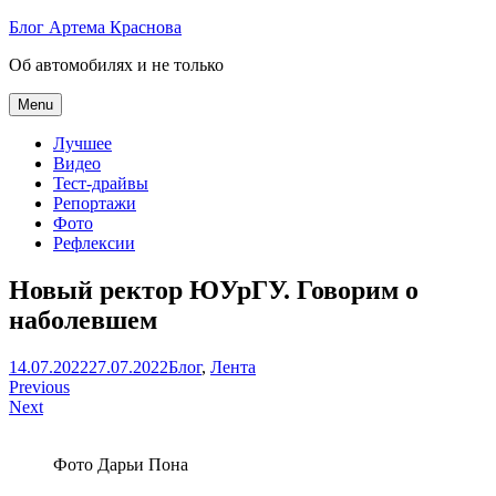
Skip
Блог Артема Краснова
to
Об автомобилях и не только
content
Menu
Лучшее
Видео
Тест-драйвы
Репортажи
Фото
Рефлексии
Новый ректор ЮУрГУ. Говорим о
наболевшем
Артем
14.07.2022
27.07.2022
Блог
,
Лента
Навигация
Краснов
Previous
Next
по
записям
Фото Дарьи Пона