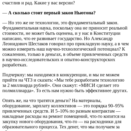
счастлив и рад. Какие у вас версии?
—
А сколько стоит первый закон Ньютона?
— Но это же не технологии, это фундаментальный закон.
Фундаментальная наука, поскольку она не приносит реальной
стоимости, не может быть оценена, и у нас в Конституции
написано, что ее развивает государство. Но Александр
Леонидович Шестаков говорил про прикладную науку, а в чем
можно измерить наш научно-технологический потенциал? К
сожалению, только в деньгах, в объеме привлеченных средств
в научно-исследовательских и опытно-конструкторских
разработках.
Подчеркну: мы находимся в конкуренции, и мы не можем
прийти на ЧТЗ и сказать: «Мы тебе разработаем технологию
за 2 миллиарда рублей». Они скажут: «МИСИ сделает это
полмиллиарда». То есть нам нужно быть эффективнее других.
Опять же, на что тратятся деньги? На материалы,
оборудование, зарплату коллективов — это порядка 90–95%
привлеченных средств. И 5–10% по разным контрактам —
накладные расходы на ремонт помещений, что-то копится на
закупку нового оборудования, что-то — на расходники для
образовательного процесса. Тех денег, что мы получаем за