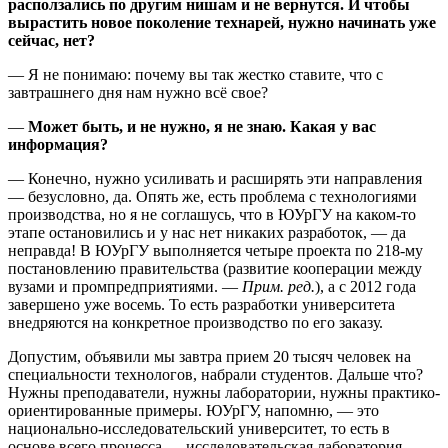
расползались по другим нишам и не вернутся. И чтобы
вырастить новое поколение технарей, нужно начинать уже
сейчас, нет?
— Я не понимаю: почему вы так жестко ставите, что с
завтрашнего дня нам нужно всё свое?
—
Может быть, и не нужно, я не знаю. Какая у вас
информация?
— Конечно, нужно усиливать и расширять эти направления
— безусловно, да. Опять же, есть проблема с технологиями
производства, но я не соглашусь, что в ЮУрГУ на каком-то
этапе остановились и у нас нет никаких разработок, — да
неправда! В ЮУрГУ выполняется четыре проекта по 218-му
постановлению правительства (развитие кооперации между
вузами и промпредприятиями. —
Прим. ред.
), а с 2012 года
завершено уже восемь. То есть разработки университета
внедряются на конкретное производство по его заказу.
Допустим, объявили мы завтра прием 20 тысяч человек на
специальности технологов, набрали студентов. Дальше что?
Нужны преподаватели, нужны лаборатории, нужны практико-
ориентированные примеры. ЮУрГУ, напомню, — это
национально-исследовательский университет, то есть в
основе всего процесса — исследовательская лаборатория,