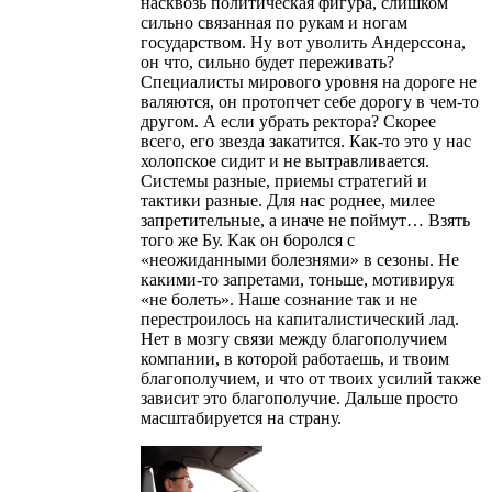
насквозь политическая фигура, слишком
сильно связанная по рукам и ногам
государством. Ну вот уволить Андерссона,
он что, сильно будет переживать?
Специалисты мирового уровня на дороге не
валяются, он протопчет себе дорогу в чем-то
другом. А если убрать ректора? Скорее
всего, его звезда закатится. Как-то это у нас
холопское сидит и не вытравливается.
Системы разные, приемы стратегий и
тактики разные. Для нас роднее, милее
запретительные, а иначе не поймут… Взять
того же Бу. Как он боролся с
«неожиданными болезнями» в сезоны. Не
какими-то запретами, тоньше, мотивируя
«не болеть». Наше сознание так и не
перестроилось на капиталистический лад.
Нет в мозгу связи между благополучием
компании, в которой работаешь, и твоим
благополучием, и что от твоих усилий также
зависит это благополучие. Дальше просто
масштабируется на страну.