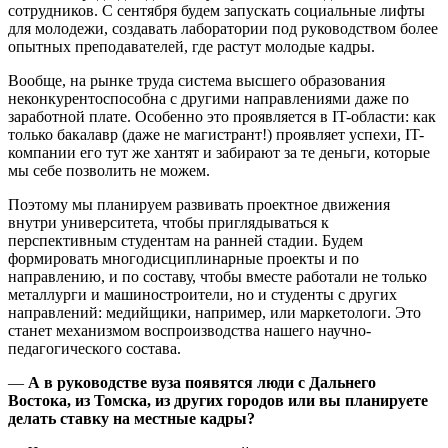
сотрудников. С сентября будем запускать социальные лифты
для молодежи, создавать лаборатории под руководством более
опытных преподавателей, где растут молодые кадры.
Вообще, на рынке труда система высшего образования
неконкурентоспособна с другими направлениями даже по
заработной плате. Особенно это проявляется в IT-области: как
только бакалавр (даже не магистрант!) проявляет успехи, IT-
компании его тут же хантят и забирают за те деньги, которые
мы себе позволить не можем.
Поэтому мы планируем развивать проектное движения
внутри университета, чтобы приглядываться к
перспективным студентам на ранней стадии. Будем
формировать многодисциплинарные проекты и по
направлению, и по составу, чтобы вместе работали не только
металлурги и машиностроители, но и студенты с других
направлений: медийщики, например, или маркетологи. Это
станет механизмом воспроизводства нашего научно-
педагогического состава.
—
А в руководстве вуза появятся люди с Дальнего
Востока, из Томска, из других городов или вы планируете
делать ставку на местные кадры?