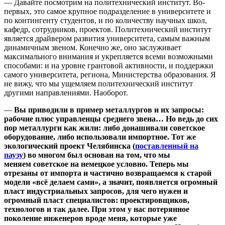
— Давайте посмотрим на политехнический институт. Во-
первых, это самое крупное подразделение в университете и
по контингенту студентов, и по количеству научных школ,
кафедр, сотрудников, проектов. Политехнический институт
является драйвером развития университета, самым важным
динамичным звеном. Конечно же, оно заслуживает
максимального внимания и укрепляется всеми возможными
способами: и на уровне грантовой активности, и поддержки
самого университета, региона, Министерства образования. Я
не вижу, что мы ущемляем политехнический институт
другими направлениями. Наоборот.
—
Вы приводили в пример металлургов и их запросы:
рабочие плюс управленцы среднего звена… Но ведь до сих
пор металлурги как жили: либо донашивали советское
оборудование, либо использовали импортное. Тот же
экологический проект Челябинска (
поставленный на
паузу
) во многом был основан на том, что мы
меняем
советское на немецкое условно
. Теперь мы
отрезаны от импорта и частично возвращаемся к старой
модели «всё делаем сами», а значит, появляется огромный
пласт индустриальных запросов, для чего нужен и
огромный пласт специалистов: проектировщиков,
технологов и так далее. При этом у нас потерянное
поколение инженеров вроде меня, которые уже