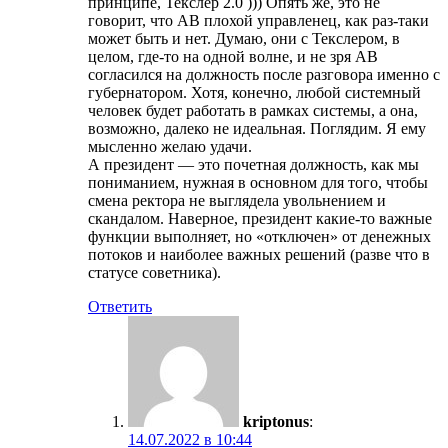
принципе, Текслер 2.0 ))) Опять же, это не
говорит, что АВ плохой управленец, как раз-таки
может быть и нет. Думаю, они с Текслером, в
целом, где-то на одной волне, и не зря АВ
согласился на должность после разговора именно с
губернатором. Хотя, конечно, любой системный
человек будет работать в рамках системы, а она,
возможно, далеко не идеальная. Поглядим. Я ему
мысленно желаю удачи.
А президент — это почетная должность, как мы
пониманием, нужная в основном для того, чтобы
смена ректора не выглядела увольнением и
скандалом. Наверное, президент какие-то важные
функции выполняет, но «отключен» от денежных
потоков и наиболее важных решений (разве что в
статусе советника).
Ответить
kriptonus
:
14.07.2022 в 10:44