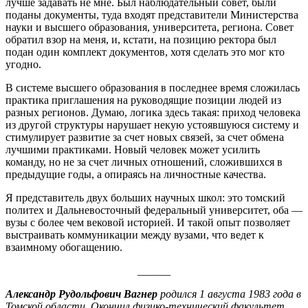
лучше задавать не мне. Был наблюдательный совет, были
поданы документы, туда входят представители Министерства
науки и высшего образования, университета, региона. Совет
обратил взор на меня, и, кстати, на позицию ректора был
подан один комплект документов, хотя сделать это мог кто
угодно.
В системе высшего образования в последнее время сложилась
практика приглашения на руководящие позиции людей из
разных регионов. Думаю, логика здесь такая: приход человека
из другой структуры нарушает некую устоявшуюся систему и
стимулирует развитие за счет новых связей, за счет обмена
лучшими практиками. Новый человек может усилить
команду, но не за счет личных отношений, сложившихся в
предыдущие годы, а опираясь на личностные качества.
Я представитель двух больших научных школ: это томский
политех и Дальневосточный федеральный университет, оба —
вузы с более чем вековой историей. И такой опыт позволяет
выстраивать коммуникации между вузами, что ведет к
взаимному обогащению.
______
Александр Рудольфович Вагнер
родился 1 августа 1983 года в
Томской области. Окончил физико-технический факультет