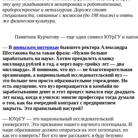
эту цену укладываются мехатроника и робототехника,
приборостроение и металлургия. Дороже стоят
специальности, связанные с космосом (до 198 тысяч) и опять
же физическая культура.
Памятник Курчатову — еще один символ ЮУрГУ и напоми
—
В
июньском интервью
бывшего ректора Александра
Шестакова была такая фраза: «Нужно больше
зарабатывать на науке. Хотим преодолеть планку
миллиард рублей в год, а через пару-тройку лет — два
миллиарда». Я понимаю, что вуз — не благотворительная
организация, а национальный исследовательский вуз —
это больше чем просто образовательное учреждение. Но
есть ощущение, что вуз превращается в комбайн по
зарабатыванию денег и этот процесс начался еще двадцать
лет назад, когда я учился: многие профессора тогда думали
о том, как бы очередной контракт с предприятием
закрыть. Это правильный настрой?
— ЮУрГУ — это национальный исследовательский
университет. Это признание нашего научного потенциала. И
наше образование должно опираться на этот потенциал, но
как его измерить? Вот кто мне расскажет, я буду безумно