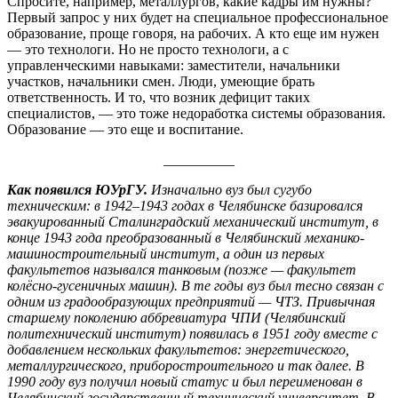
Спросите, например, металлургов, какие кадры им нужны?
Первый запрос у них будет на специальное профессиональное
образование, проще говоря, на рабочих. А кто еще им нужен
— это технологи. Но не просто технологи, а с
управленческими навыками: заместители, начальники
участков, начальники смен. Люди, умеющие брать
ответственность. И то, что возник дефицит таких
специалистов, — это тоже недоработка системы образования.
Образование — это еще и воспитание.
__________
Как появился ЮУрГУ.
Изначально вуз был сугубо
техническим: в 1942–1943 годах в Челябинске базировался
эвакуированный Сталинградский механический институт, в
конце 1943 года преобразованный в Челябинский механико-
машиностроительный институт, а один из первых
факультетов назывался танковым (позже — факультет
колёсно-гусеничных машин). В те годы вуз был тесно связан с
одним из градообразующих предприятий — ЧТЗ. Привычная
старшему поколению аббревиатура ЧПИ (Челябинский
политехнический институт) появилась в 1951 году вместе с
добавлением нескольких факультетов: энергетического,
металлургического, приборостроительного и так далее. В
1990 году вуз получил новый статус и был переименован в
Челябинский государственный технический университет. В