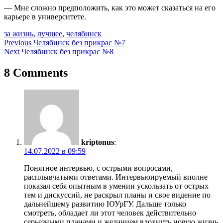
— Мне сложно предположить, как это может сказаться на его
карьере в университете.
за жизнь
,
лучшее
,
челябинск
Навигация
Previous
Челябинск без прикрас №7
Next
Челябинск без прикрас №8
по
записям
8 Comments
kriptonus
:
14.07.2022 в 09:59
Понятное интервью, с острыми вопросами,
расплывчатыми ответами. Интервьюируемый вполне
показал себя опытным в умении ускользать от острых
тем и дискуссий, не раскрыл планы и свое видение по
дальнейшему развитию ЮУрГУ. Дальше только
смотреть, обладает ли этот человек действительно
серьезными планами и желанием вдохнуть новую жизнь