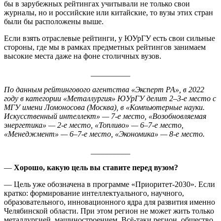
бы в зарубежных рейтингах учитывали не только свои
журналы, но и российские или китайские, то вузы этих стран
были бы расположены выше.
Если взять отраслевые рейтинги, у ЮУрГУ есть свои сильные
стороны, где мы в рамках предметных рейтингов занимаем
высокие места даже на фоне столичных вузов.
__________
По данным рейтингового агентства «Эксперт РА», в 2022
году в категории «Металлургия» ЮУрГУ делит 2–3-е место с
МГУ имени Ломоносова (Москва), в «Компьютерные науки.
Искусственный интеллект» — 7-е место, «Возобновляемая
энергетика» — 2-е место, «Топливо» — 6–7-е место,
«Менеджмент» — 6–7-е место, «Экономика» — 8-е место.
__________
—
Хорошо, какую цель вы ставите перед вузом?
— Цель уже обозначена в программе «Приоритет-2030». Если
кратко: формирование интеллектуального, научного,
образовательного, инновационного ядра для развития именно
Челябинской области. При этом регион не может жить только
металлургией, машиностроением. Всё-таки регион, общество