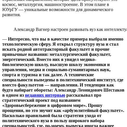
космос, металлургия, машиностроение. В этом плане в
ЮУрГУ — уникальные возможности для динамического
развития.
Александр Вагнер настроен развивать вуз как интеллекту
—
Интересно, что вы в качестве примера выбрали именно
технологическую сферу. Я открыл структуру вуза и стал
искать родной автотракторный факультет и прочие
привычные названия: металлургический факультет,
энергетический. Вместо них я увидел медико-
биологическую школу, высшую школу экономики и
управления, медиа и социально-гуманитарных наук,
спорта и туризма и так далее. А технические
специальности выведены в политехнический институт, где
вместо факультетов — направления. И тенденция как
будто набирает обороты: Александр Леонидович Шестаков
в одном из
недавних интервью
рассказывал про
стратегический проект под названием
«Здоровьесбережение в цифровом мире». Прошу
прощения, но это звучит как «арбузолитейный факультет».
Насколько правильной была стратегия ухода от
политехнического вуза в пользу широкого набора
специальностей, где, по-моему, вывеска иногда важнее