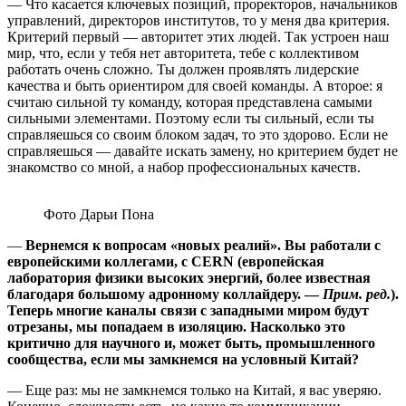
— Что касается ключевых позиций, проректоров, начальников
управлений, директоров институтов, то у меня два критерия.
Критерий первый — авторитет этих людей. Так устроен наш
мир, что, если у тебя нет авторитета, тебе с коллективом
работать очень сложно. Ты должен проявлять лидерские
качества и быть ориентиром для своей команды. А второе: я
считаю сильной ту команду, которая представлена самыми
сильными элементами. Поэтому если ты сильный, если ты
справляешься со своим блоком задач, то это здорово. Если не
справляешься — давайте искать замену, но критерием будет не
знакомство со мной, а набор профессиональных качеств.
Фото Дарьи Пона
—
Вернемся к вопросам «новых реалий». Вы работали с
европейскими коллегами, с
CERN (
европейская
лаборатория физики высоких энергий, более известная
благодаря большому адронному коллайдеру. —
Прим. ред.
).
Т
еперь многие каналы связи с западными миром будут
отрезаны, мы попадаем в изоляцию. Н
асколько это
критично для научного и, может быть, промышленного
сообщества, если мы замкнемся на условный Китай?
— Еще раз: мы не замкнемся только на Китай, я вас уверяю.