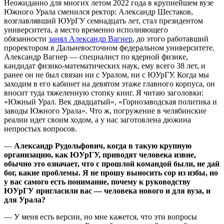
Неожиданно для многих летом 2022 года в крупнейшем вузе
Южного Урала сменился ректор: Александр Шестаков,
возглавлявший ЮУрГУ семнадцать лет, стал президентом
университета, а место временно исполняющего
обязанности
занял Александр Вагнер
, до этого работавший
проректором в Дальневосточном федеральном университете.
Александр Вагнер — специалист по ядерной физике,
кандидат физико-математических наук, ему всего 38 лет, и
ранее он не был связан ни с Уралом, ни с ЮУрГУ. Когда мы
заходим в его кабинет на девятом этаже главного корпуса, он
вносит туда тяжеленную стопку книг. Я читаю заголовки:
«Южный Урал. Век двадцатый», «Горнозаводская политика и
заводы Южного Урала». Что ж, погружение в челябинские
реалии идет своим ходом, а у нас заготовлена дюжина
непростых вопросов.
—
Александр Рудольфович, когда в такую крупную
организацию, как ЮУрГУ, приводят человека извне,
обычно это означает, что с прошлой командой были, не дай
бог, какие проблемы. Я не прошу выносить сор из избы, но
у вас самого есть понимание, почему к руководству
ЮУрГУ пригласили вас — человека нового и для вуза, и
для Урала?
— У меня есть версии, но мне кажется, что эти вопросы