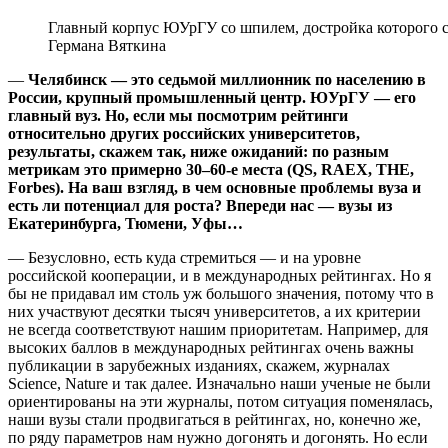
Главный корпус ЮУрГУ со шпилем, достройка которого 
Германа Вяткина
—
Челябинск — это седьмой миллионник по населению в
России, крупный промышленный центр. ЮУрГУ — его
главный вуз. Но, если мы посмотрим рейтинги
относительно других российских университетов,
результаты, скажем так, ниже ожиданий: по разным
метрикам это примерно 30–60-е места (QS, RAEX, THE,
Forbes). На ваш взгляд, в чем основные проблемы вуза и
есть ли потенциал для роста? Впереди нас — вузы из
Екатеринбурга, Тюмени, Уфы…
— Безусловно, есть куда стремиться — и на уровне
российской кооперации, и в международных рейтингах. Но я
бы не придавал им столь уж большого значения, потому что в
них участвуют десятки тысяч университетов, а их критерии
не всегда соответствуют нашим приоритетам. Например, для
высоких баллов в международных рейтингах очень важны
публикации в зарубежных изданиях, скажем, журналах
Science, Nature и так далее. Изначально наши ученые не были
ориентированы на эти журналы, потом ситуация поменялась,
наши вузы стали продвигаться в рейтингах, но, конечно же,
по ряду параметров нам нужно догонять и догонять. Но если