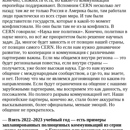
Конечно, сложности есть, но какие-то коммуникации
европейцы поддерживают. Вспомним CERN несколько лет
назад: там же не только Россия и Америка были, там работали
люди практически из всех стран мира. И там были
представители государств, которые в какой-то момент
конфликтовали. Но они были там не из-за конфликта. В
CERN говорили: «Наука вне политики». Конечно, политики в
науке много, но всё же приоритетом было решение научных
задач. Да, многое будет зависеть и от позиции нашей страны,
от позиции самого CERN. Но если нам нужно динамичное
развитие, то кооперации и коммуникация с различными
партнерами важны. Если мы общаемся внутри региона — это
будет региональная повестка, если внутри страны —
получается, уже более высокая наука. Где-то нам нужно
общение с международным сообществом, а где-то, вы знаете,
и нет. Потому что мы не являемся догоняющими по каким-то
направлениям. Если будут ограничения на общение с нашими
зарубежными партнерами, мы воспримем это как данность, ну
посожалеем. Но полного разрыва коммуникацией нет. Наши
европейские партнеры, конечно же, стали более аккуратны в
высказываниях, более официальны, меньше эмоций. Но
общение не прекратилось.
—
Взять 2022–2023 учебный год — есть примеры
запланированных полноценных коммуникаций из серии