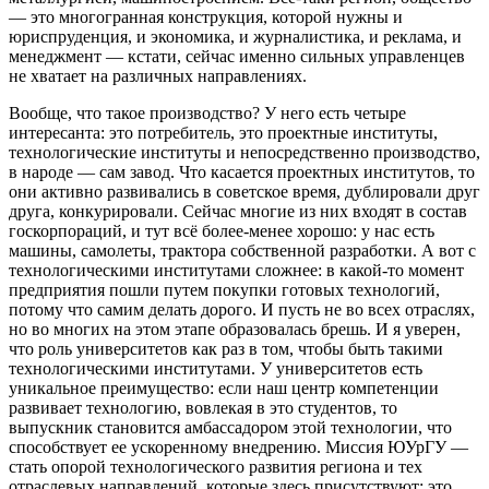
— это многогранная конструкция, которой нужны и
юриспруденция, и экономика, и журналистика, и реклама, и
менеджмент — кстати, сейчас именно сильных управленцев
не хватает на различных направлениях.
Вообще, что такое производство? У него есть четыре
интересанта: это потребитель, это проектные институты,
технологические институты и непосредственно производство,
в народе — сам завод. Что касается проектных институтов, то
они активно развивались в советское время, дублировали друг
друга, конкурировали. Сейчас многие из них входят в состав
госкорпораций, и тут всё более-менее хорошо: у нас есть
машины, самолеты, трактора собственной разработки. А вот с
технологическими институтами сложнее: в какой-то момент
предприятия пошли путем покупки готовых технологий,
потому что самим делать дорого. И пусть не во всех отраслях,
но во многих на этом этапе образовалась брешь. И я уверен,
что роль университетов как раз в том, чтобы быть такими
технологическими институтами. У университетов есть
уникальное преимущество: если наш центр компетенции
развивает технологию, вовлекая в это студентов, то
выпускник становится амбассадором этой технологии, что
способствует ее ускоренному внедрению. Миссия ЮУрГУ —
стать опорой технологического развития региона и тех
отраслевых направлений, которые здесь присутствуют: это