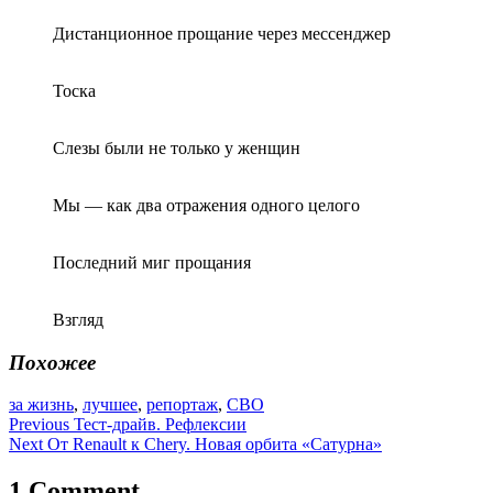
Дистанционное прощание через мессенджер
Тоска
Слезы были не только у женщин
Мы — как два отражения одного целого
Последний миг прощания
Взгляд
Похожее
за жизнь
,
лучшее
,
репортаж
,
СВО
Навигация
Previous
Тест-драйв. Рефлексии
Next
От Renault к Chery. Новая орбита «Сатурна»
по
записям
1 Comment