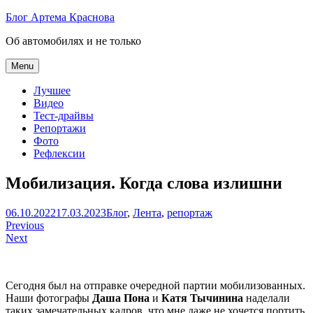
Skip
Блог Артема Краснова
to
Об автомобилях и не только
content
Menu
Лучшее
Видео
Тест-драйвы
Репортажи
Фото
Рефлексии
Мобилизация. Когда слова излишни
Артем
06.10.2022
17.03.2023
Блог
,
Лента
,
репортаж
Навигация
Краснов
Previous
Next
по
записям
Сегодня был на отправке очередной партии мобилизованных.
Наши фотографы
Даша Пона
и
Катя Тычинина
наделали
таких замечательных кадров, что мне даже не хочется портить