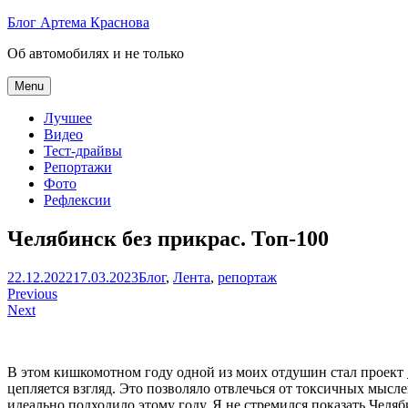
Skip
Блог Артема Краснова
to
Об автомобилях и не только
content
Menu
Лучшее
Видео
Тест-драйвы
Репортажи
Фото
Рефлексии
Челябинск без прикрас. Топ-100
Артем
22.12.2022
17.03.2023
Блог
,
Лента
,
репортаж
Навигация
Краснов
Previous
Next
по
записям
В этом кишкомотном году одной из моих отдушин стал проект
цепляется взгляд. Это позволяло отвлечься от токсичных мысле
идеально подходило этому году. Я не стремился показать Челяб