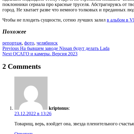
поклонники сериала про красные труселя. Абстрагируясь от тв
город. Не хватает разве что немного толковых и преданных люд
Чтобы не плодить сущности, сотню лучших залил
в альбом в 
Похожее
репортаж
,
фото
,
челябинск
Навигация
Previous
На бывшем заводе Nissan будут делать Lada
Next
ОСАГО и камеры. Версия 2023
по
записям
2 Comments
kriptonus
:
23.12.2022 в 13:26
Товарищ, верь, взойдет она, звезда пленительного счастья
Ответить