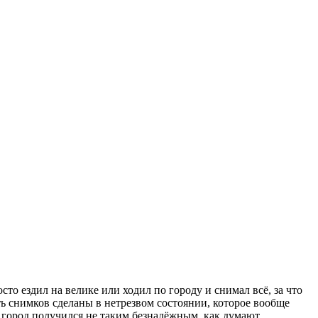
осто ездил на велике или ходил по городу и снимал всё, за что
сть снимков сделаны в нетрезвом состоянии, которое вообще
же город получился не таким безнадёжным, как думают