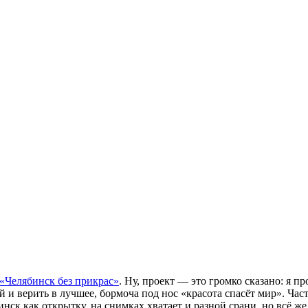
«Челябинск без прикрас»
. Ну, проект — это громко сказано: я пр
й и верить в лучшее, бормоча под нос «красота спасёт мир». Ча
инск как открытку, на снимках хватает и разной срани, но всё 