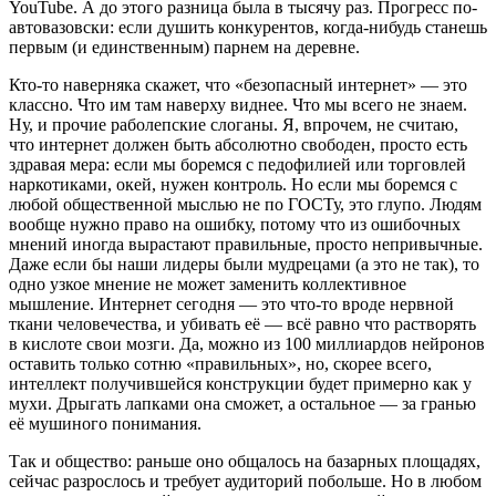
YouTube. А до этого разница была в тысячу раз. Прогресс по-
автовазовски: если душить конкурентов, когда-нибудь станешь
первым (и единственным) парнем на деревне.
Кто-то наверняка скажет, что «безопасный интернет» — это
классно. Что им там наверху виднее. Что мы всего не знаем.
Ну, и прочие раболепские слоганы. Я, впрочем, не считаю,
что интернет должен быть абсолютно свободен, просто есть
здравая мера: если мы боремся с педофилией или торговлей
наркотиками, окей, нужен контроль. Но если мы боремся с
любой общественной мыслью не по ГОСТу, это глупо. Людям
вообще нужно право на ошибку, потому что из ошибочных
мнений иногда вырастают правильные, просто непривычные.
Даже если бы наши лидеры были мудрецами (а это не так), то
одно узкое мнение не может заменить коллективное
мышление. Интернет сегодня — это что-то вроде нервной
ткани человечества, и убивать её — всё равно что растворять
в кислоте свои мозги. Да, можно из 100 миллиардов нейронов
оставить только сотню «правильных», но, скорее всего,
интеллект получившейся конструкции будет примерно как у
мухи. Дрыгать лапками она сможет, а остальное — за гранью
её мушиного понимания.
Так и общество: раньше оно общалось на базарных площадях,
сейчас разрослось и требует аудиторий побольше. Но в любом