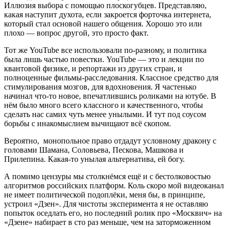
Иллюзия выбора с помощью плоскогубцев. Представляю,
какая наступит духота, если закроется форточка интернета,
который стал основой нашего общения. Хорошо это или
плохо — вопрос другой, это просто факт.
Тот же YouTube все использовали по-разному, и политика
была лишь частью повестки. YouTube — это и лекции по
квантовой физике, и репортажи из других стран, и
полноценные фильмы-расследования. Классное средство для
стимулирования мозгов, для вдохновения. Я частенько
начинал что-то новое, впечатлившись роликами на ютубе. В
нём было много всего классного и качественного, чтобы
сделать нас самих чуть менее унылыми. И тут под соусом
борьбы с инакомыслием вычищают всё скопом.
Вероятно, монопольное право отдадут условному дракону с
головами Шамана, Соловьева, Пескова, Машкова и
Прилепина. Какая-то унылая альтернатива, ей богу.
А помимо цензуры мы столкнёмся ещё и с бестолковостью
алгоритмов российских платформ. Коль скоро мой видеоканал
не имеет политической подоплёки, меня бы, в принципе,
устроил «Дзен». Для чистоты эксперимента я не оставляю
попыток оседлать его, но последний ролик про «Москвич» на
«Дзене» набирает в сто раз меньше, чем на заторможенном