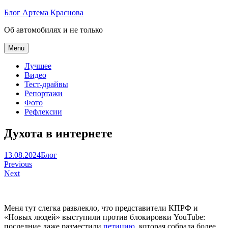
Skip
Блог Артема Краснова
to
Об автомобилях и не только
content
Menu
Лучшее
Видео
Тест-драйвы
Репортажи
Фото
Рефлексии
Духота в интернете
Артем
13.08.2024
Блог
Навигация
Краснов
Previous
Next
по
записям
Меня тут слегка развлекло, что представители КПРФ и
«Новых людей» выступили против блокировки YouTube:
последние даже разместили
петицию,
которая собрала более