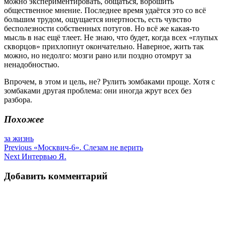
можно экспериментировать, общаться, ворошить
общественное мнение. Последнее время удаётся это со всё
большим трудом, ощущается инертность, есть чувство
бесполезности собственных потугов. Но всё же какая-то
мысль в нас ещё тлеет. Не знаю, что будет, когда всех «глупых
скворцов» прихлопнут окончательно. Наверное, жить так
можно, но недолго: мозги рано или поздно отомрут за
ненадобностью.
Впрочем, в этом и цель, не? Рулить зомбаками проще. Хотя с
зомбаками другая проблема: они иногда жрут всех без
разбора.
Похожее
за жизнь
Навигация
Previous
«Москвич-6». Слезам не верить
Next
Интервью Я.
по
записям
Добавить комментарий