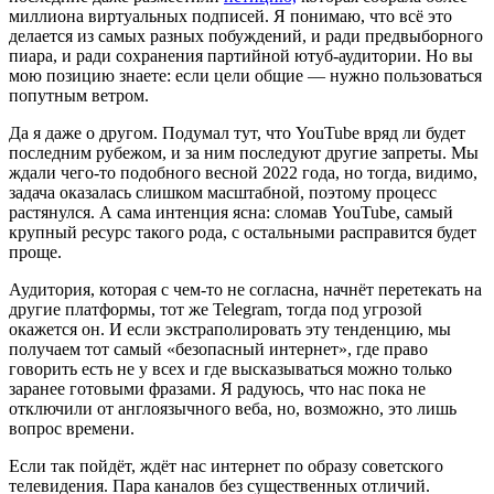
миллиона виртуальных подписей. Я понимаю, что всё это
делается из самых разных побуждений, и ради предвыборного
пиара, и ради сохранения партийной ютуб-аудитории. Но вы
мою позицию знаете: если цели общие — нужно пользоваться
попутным ветром.
Да я даже о другом. Подумал тут, что YouTube вряд ли будет
последним рубежом, и за ним последуют другие запреты. Мы
ждали чего-то подобного весной 2022 года, но тогда, видимо,
задача оказалась слишком масштабной, поэтому процесс
растянулся. А сама интенция ясна: сломав YouTube, самый
крупный ресурс такого рода, с остальными расправится будет
проще.
Аудитория, которая с чем-то не согласна, начнёт перетекать на
другие платформы, тот же Telegram, тогда под угрозой
окажется он. И если экстраполировать эту тенденцию, мы
получаем тот самый «безопасный интернет», где право
говорить есть не у всех и где высказываться можно только
заранее готовыми фразами. Я радуюсь, что нас пока не
отключили от англоязычного веба, но, возможно, это лишь
вопрос времени.
Если так пойдёт, ждёт нас интернет по образу советского
телевидения. Пара каналов без существенных отличий.