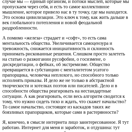
случае мы — единый организм, и потоки мыслей, которые мы
пропускаем через себя, и есть то самое коллективное
мышление, которое привело нас в ту точку, где мы находится.
Это основа цивилизации. Это ключ к тому, как жить дальше в
век глобального потепления и новой феодальной
раздробленности.
А помимо «железа» страдает и «софт», то есть сама
ментальность общества. Увеличивается самоцензура и
тревожность, снижается инициативность и склонность
принимать рискованные решения. Слишком просто залететь
на статью о разжигании русофобии, о госизмене, о
дискредитации, о фейках, об экстремизме. Общество
превращается в субстанцию с менталитетом усатого
прапорщика, человечка неплохого, но способного только
исполнять приказы. И дело же не только в абстрактной
творческости и хотелках поэтов или писателей. Дело и в
способности общества реагировать на нестандартные
ситуации. А как реагировать, если весь алгоритм сводится к
тому, что нужно сидеть тихо и ждать, что скажет начальство?
То самое начальство, состоящее из каскадов таких же
боязливых прапорщиков, которые сами в растерянности?
Я, конечно, в смысле интернета лицо заинтересованное. Я тут
работаю. Интернет для меня и заработок, и отдушина: тут