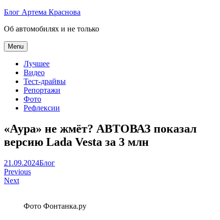
Skip
Блог Артема Краснова
to
Об автомобилях и не только
content
Menu
Лучшее
Видео
Тест-драйвы
Репортажи
Фото
Рефлексии
«Аура» не жмёт? АВТОВАЗ показал
версию Lada Vesta за 3 млн
Артем
21.09.2024
Блог
Навигация
Краснов
Previous
Next
по
записям
Фото Фонтанка.ру