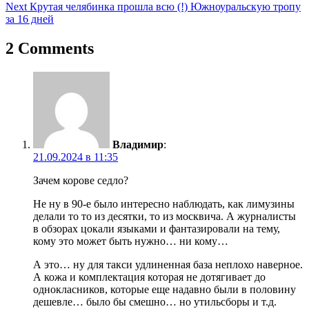
Next
Крутая челябинка прошла всю (!) Южноуральскую тропу
по
за 16 дней
записям
2 Comments
Владимир
:
21.09.2024 в 11:35
Зачем корове седло?
Не ну в 90-е было интересно наблюдать, как лимузины
делали то то из десятки, то из москвича. А журналисты
в обзорах цокали языками и фантазировали на тему,
кому это может быть нужно… ни кому…
А это… ну для такси удлиненная база неплохо наверное.
А кожа и комплектация которая не дотягивает до
однокласников, которые еще надавно были в половину
дешевле… было бы смешно… но утильсборы и т.д.