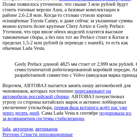
Позже появилось уточнение, что свыше 3 млн рублей будут
стоить топовые версии Aura, а базовые комплектации в
районе 2,6-2,8 млн. Когда-то столько стоили хорошо
оснащённые Toyota Camry, и даже сейчас за указанные суммы
можно купить более крупные Chery Arrizo и Geely Preface.
Уточним, что при ввозе обеих моделей платятся высокие
таможенные сборы, а без них тот же Preface стоит в Китае в
пределах 1,5-2 млн рублей (в переводе с юаней), то есть как
обычные Lada Vesta.
Geely Preface длиной 4825 мм стоит от 2,999 млн рублей
семиступенчатой роботизированной коробкой передач. 
разработанной совместно с Volvo (шведская марка прина
Впрочем, АВТОВАЗ пытается занять нишу автомобилей для
чиновников, которых постепенно
пересаживают на
автомобили российской сборки
. АВТОВАЗ почувствовал
угрозу со стороны китайских марок и активно лоббировал
увеличение утильсбора,
первая фаза которого ждёт нас уже
через десять дней
. Сама Lada Vesta в сентябре
подорожала из-
за возвращения системы стабилизации
.
lada
,
автопром
,
авторынок
Навигация
Previous
Страсти оппозиционные