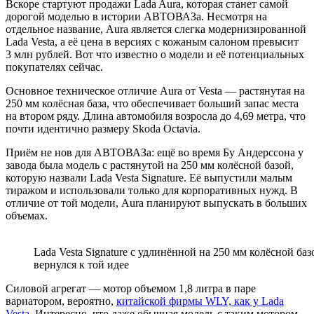
Вскоре стартуют продажи Lada Aura, которая станет самой
дорогой моделью в истории АВТОВАЗа. Несмотря на
отдельное название, Aura является слегка модернизированной
Lada Vesta, а её цена в версиях с кожаным салоном превысит
3 млн рублей. Вот что известно о модели и её потенциальных
покупателях сейчас.
Основное техническое отличие Aura от Vesta — растянутая на
250 мм колёсная база, что обеспечивает больший запас места
на втором ряду. Длина автомобиля возросла до 4,69 метра, что
почти идентично размеру Skoda Octavia.
Приём не нов для АВТОВАЗа: ещё во время Бу Андерссона у
завода была модель с растянутой на 250 мм колёсной базой,
которую назвали Lada Vesta Signature. Её выпустили малым
тиражом и использовали только для корпоративных нужд. В
отличие от той модели, Aura планируют выпускать в больших
объемах.
Lada Vesta Signature с удлинённой на 250 мм колёсной б
вернулся к той идее
Силовой агрегат — мотор объемом 1,8 литра в паре
вариатором, вероятно,
китайской фирмы WLY, как у Lada
Vesta
. Интересно, что даже обычная модель с таким мотором