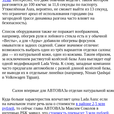
разгоняется до 100 км/час за 11,6 секунды по паспорту.
Утяжелённая Aura, вероятно, не сможет выйти из 13 секунд,
что ограничит ареал её использования городами (на
загородной трассе динамика разгона часто влияет на
безопасность).
Список оборудования также не поражает воображения,
например, обогрев руля и лобового стекла есть и у обычной
«Весты», а для «Ауры» добавили обогревы форсунок
омывателя и задних сидений. Самое значимое отличие:
возможность выбрать один из трёх вариантов отделки салона:
два — из натуральной кожи, один из кожзама. Таким образом,
за исключением растянутой колёсной базы Aura выглядит ещё
одной модификацией Lada Vesta. К слову, западные компании
часто предлагали автомобили с разной длиной колёсной базы,
не выводя их в отдельные линейки (например, Nissan Qashqai
и Volkswagen Tiguan).
Салон впервые для АВТОВАЗа отделан натуральной коже
Куда больше характеристик впечатляет цена Lada Aura: если
на начальном этапе речь шла о стоимости
в районе 2,5 млн
рублей
, то сейчас глава АВТОВАЗа Максим Соколов в
интервью РБК заявил, что
стоимость превысит 3 млн рублей
.