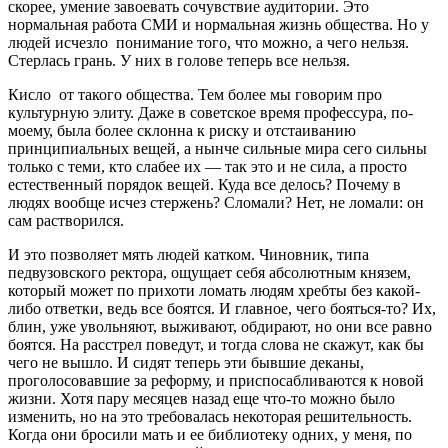
скорее, умение завоевать сочувствие аудитории. Это
нормальная работа СМИ и нормальная жизнь общества. Но у
людей исчезло понимание того, что можно, а чего нельзя.
Стерлась грань. У них в голове теперь все нельзя.
Кисло от такого общества. Тем более мы говорим про
культурную элиту. Даже в советское время профессура, по-
моему, была более склонна к риску и отстаиванию
принципиальных вещей, а нынче сильные мира сего сильны
только с теми, кто слабее их — так это и не сила, а просто
естественный порядок вещей. Куда все делось? Почему в
людях вообще исчез стержень? Сломали? Нет, не ломали: он
сам растворился.
И это позволяет мять людей катком. Чиновник, типа
педвузовского ректора, ощущает себя абсолютным князем,
который может по прихоти ломать людям хребты без какой-
либо ответки, ведь все боятся. И главное, чего бояться-то? Их,
блин, уже увольняют, выживают, обдирают, но они все равно
боятся. На расстрел поведут, и тогда слова не скажут, как бы
чего не вышло. И сидят теперь эти бывшие деканы,
проголосовавшие за реформу, и приспосабливаются к новой
жизни. Хотя пару месяцев назад еще что-то можно было
изменить, но на это требовалась некоторая решительность.
Когда они бросили мать и ее библиотеку одних, у меня, по