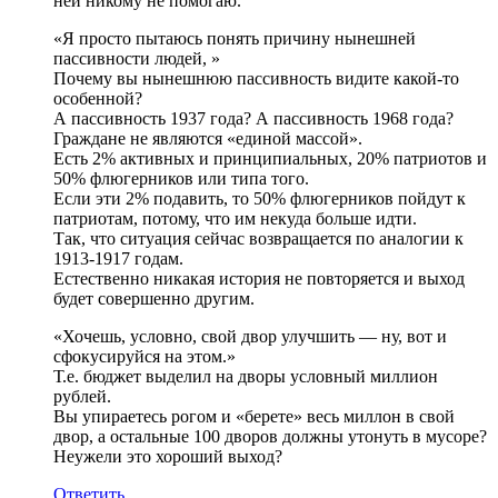
ней никому не помогаю.
«Я просто пытаюсь понять причину нынешней
пассивности людей, »
Почему вы нынешнюю пассивность видите какой-то
особенной?
А пассивность 1937 года? А пассивность 1968 года?
Граждане не являются «единой массой».
Есть 2% активных и принципиальных, 20% патриотов и
50% флюгерников или типа того.
Если эти 2% подавить, то 50% флюгерников пойдут к
патриотам, потому, что им некуда больше идти.
Так, что ситуация сейчас возвращается по аналогии к
1913-1917 годам.
Естественно никакая история не повторяется и выход
будет совершенно другим.
«Хочешь, условно, свой двор улучшить — ну, вот и
сфокусируйся на этом.»
Т.е. бюджет выделил на дворы условный миллион
рублей.
Вы упираетесь рогом и «берете» весь миллон в свой
двор, а остальные 100 дворов должны утонуть в мусоре?
Неужели это хороший выход?
Ответить