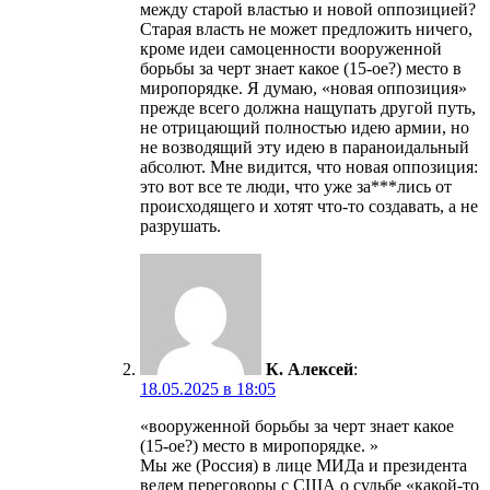
между старой властью и новой оппозицией?
Старая власть не может предложить ничего,
кроме идеи самоценности вооруженной
борьбы за черт знает какое (15-ое?) место в
миропорядке. Я думаю, «новая оппозиция»
прежде всего должна нащупать другой путь,
не отрицающий полностью идею армии, но
не возводящий эту идею в параноидальный
абсолют. Мне видится, что новая оппозиция:
это вот все те люди, что уже за***лись от
происходящего и хотят что-то создавать, а не
разрушать.
К. Алексей
:
18.05.2025 в 18:05
«вооруженной борьбы за черт знает какое
(15-ое?) место в миропорядке. »
Мы же (Россия) в лице МИДа и президента
ведем переговоры с США о судьбе «какой-то