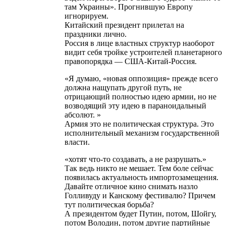
там Украины». Прогнившую Европу
игнорируем.
Китайский президент прилетал на
праздники лично.
Россия в лице властных структур наоборот
видит себя тройке устроителей планетарного
правопорядка — США-Китай-Россия.
«Я думаю, «новая оппозиция» прежде всего
должна нащупать другой путь, не
отрицающий полностью идею армии, но не
возводящий эту идею в параноидальный
абсолют. »
Армия это не политическая структура. Это
исполнительный механизм государственной
власти.
«хотят что-то создавать, а не разрушать.»
Так ведь никто не мешает. Тем боле сейчас
появилась актуальность импортозамещения.
Давайте отличное кино снимать назло
Голливуду и Канскому фестивалю? Причем
тут политическая борьба?
А президентом будет Путин, потом, Шойгу,
потом Володин, потом другие партийные