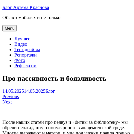
Skip
Блог Артема Краснова
to
Об автомобилях и не только
content
Menu
Лучшее
Видео
Тест-драйвы
Репортажи
Фото
Рефлексии
Про пассивность и боязливость
Артем
14.05.2025
14.05.2025
Блог
Навигация
Краснов
Previous
Next
по
записям
После наших статей про педвуз и «битвы за библиотеку» мы
обрели неожиданную популярность в академической среде.
Многие выражают и матери, и мне поддержку, правда, только