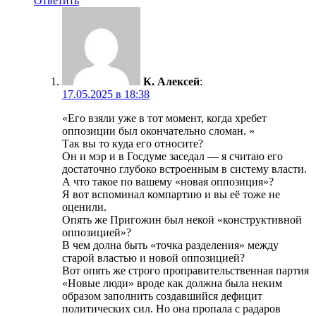
Ответить
К. Алексей
:
17.05.2025 в 18:38
«Его взяли уже в тот момент, когда хребет
оппозиции был окончательно сломан. »
Так вы то куда его относите?
Он и мэр и в Госдуме заседал — я считаю его
достаточно глубоко встроенным в систему власти.
А что такое по вашему «новая оппозиция»?
Я вот вспоминал компартию и вы её тоже не
оценили.
Опять же Пригожин был некой «конструктивной
оппозицией»?
В чем долна быть «точка разделения» между
старой властью и новой оппозицией?
Вот опять же строго проправительственная партия
«Новые люди» вроде как должна была неким
образом заполнить создавшийся дефицит
политических сил. Но она пропала с радаров