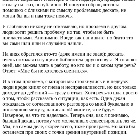
с глазу на глаз, непублично. И попутно обращаются за
помощью с близкими по смыслу проблемами: дескать, не
могли бы вы и нам тоже помочь.
Я глобально никому не отказываю, но проблема в другом:
люди хотят решить проблему, но так, чтобы не быть
причастными. Анонимно. Вроде как напишите, но будто это
вы сами шли-шли и случайно нашли.
На днях обратился кто-то (даже имени не знаю): дескать,
очень похожая ситуация в библиотеке другого вуза. Я говорю:
окей, мы можем взять в работу, но кто вы и о каком вузе речь?
Ответ: «Мне бы не хотелось светиться».
И в этом проблема, с которой мы столкнулись и в педвузе:
люди вроде кипят от гнева и несправедливости, но как только
доходит до действий — сразу в отказ. Хотя речь-то шла просто
о том, чтобы рассказать о ситуации, как есть. Одна декан
отказалась от согласованного разговора со мной буквально в
последнюю минуту, написав: «Извините, я не буду».
Наверное, на что-то надеялась. Теперь она, как я понимаю,
бывший декан, потому что молчаливых секвестировать легче.
Мы, на самом деле, скорее всего, тоже проиграем. Но хотя бы
останемся при своих с точки зрения внутренней позиции.