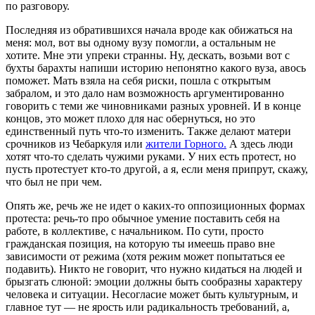
по разговору.
Последняя из обратившихся начала вроде как обижаться на
меня: мол, вот вы одному вузу помогли, а остальным не
хотите. Мне эти упреки странны. Ну, дескать, возьми вот с
бухты барахты напиши историю непонятно какого вуза, авось
поможет. Мать взяла на себя риски, пошла с открытым
забралом, и это дало нам возможность аргументированно
говорить с теми же чиновниками разных уровней. И в конце
концов, это может плохо для нас обернуться, но это
единственный путь что-то изменить. Также делают матери
срочников из Чебаркуля или
жители Горного.
А здесь люди
хотят что-то сделать чужими руками. У них есть протест, но
пусть протестует кто-то другой, а я, если меня припрут, скажу,
что был не при чем.
Опять же, речь же не идет о каких-то оппозиционных формах
протеста: речь-то про обычное умение поставить себя на
работе, в коллективе, с начальником. По сути, просто
гражданская позиция, на которую ты имеешь право вне
зависимости от режима (хотя режим может попытаться ее
подавить). Никто не говорит, что нужно кидаться на людей и
брызгать слюной: эмоции должны быть сообразны характеру
человека и ситуации. Несогласие может быть культурным, и
главное тут — не ярость или радикальность требований, а,