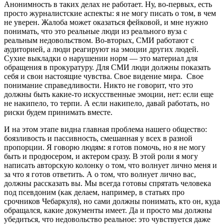
Анонимность в таких делах не работает. Ну, во-первых, есть
просто журналистские аспекты: я не могу писать о том, в чем
не уверен. Жалоба может оказаться фейковой, и мне нужно
понимать, что это реальные люди из реального вуза с
реальным недовольством. Во-вторых, СМИ работают с
аудиторией, а люди реагируют на эмоции других людей.
Сухие выкладки о нарушении норм — это материал для
обращения в прокуратуру. Для СМИ люди должны показать
себя и свои настоящие чувства. Свое видение мира. Свое
понимание справедливости. Никто не говорит, что это
должны быть какие-то искусственные эмоции, нет: если еще
не накипело, то терпи. А если накипело, давай работать, но
риски будем принимать вместе.
И на этом этапе видна главная проблема нашего общество:
боязливость и пассивность, смешанная у всех в разной
пропорции. Я говорю людям: я готов помочь, но я не могу
быть и продюсером, и актером сразу. В этой роли я могу
написать авторскую колонку о том, что волнует лично меня и
за что я готов ответить. А о том, что волнует лично вас,
должны рассказать вы. Мы всегда готовы спрятать человека
под псевдоним (как делаем, например, в статьях про
срочников Чебаркуля), но сами должны понимать, кто он, куда
обращался, какие документы имеет. Да и просто мы должны
убедиться, что недовольство реальное: это чувствуется даже