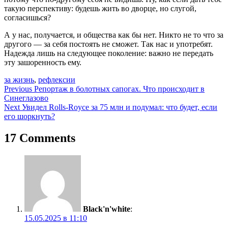
такую перспективу: будешь жить во дворце, но слугой,
согласишься?
А у нас, получается, и общества как бы нет. Никто не то что за
другого — за себя постоять не сможет. Так нас и употребят.
Надежда лишь на следующее поколение: важно не передать
эту зашоренность ему.
за жизнь
,
рефлексии
Навигация
Previous
Репортаж в болотных сапогах. Что происходит в
Синеглазово
по
Next
Увидел Rolls-Royce за 75 млн и подумал: что будет, если
записям
его шоркнуть?
17 Comments
Black'n'white
:
15.05.2025 в 11:10