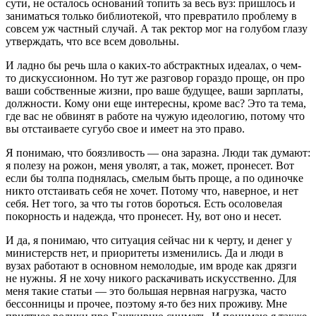
сути, не осталось оснований топить за весь вуз: пришлось и
заниматься только библиотекой, что превратило проблему в
совсем уж частный случай. А так ректор мог на голубом глазу
утверждать, что все всем довольны.
И ладно бы речь шла о каких-то абстрактных идеалах, о чем-
то дискуссионном. Но тут же разговор гораздо проще, он про
ваши собственные жизни, про ваше будущее, ваши зарплаты,
должности. Кому они еще интересны, кроме вас? Это та тема,
где вас не обвинят в работе на чужую идеологию, потому что
вы отстаиваете сугубо свое и имеет на это право.
Я понимаю, что боязливость — она заразна. Люди так думают:
я полезу на рожон, меня уволят, а так, может, пронесет. Вот
если бы толпа поднялась, смелым быть проще, а по одиночке
никто отстаивать себя не хочет. Потому что, наверное, и нет
себя. Нет того, за что ты готов бороться. Есть осоловелая
покорность и надежда, что пронесет. Ну, вот оно и несет.
И да, я понимаю, что ситуация сейчас ни к черту, и денег у
министерств нет, и приоритеты изменились. Да и люди в
вузах работают в основном немолодые, им вроде как дрязги
не нужны. Я не хочу никого раскачивать искусственно. Для
меня такие статьи — это большая нервная нагрузка, часто
бессонницы и прочее, поэтому я-то без них проживу. Мне