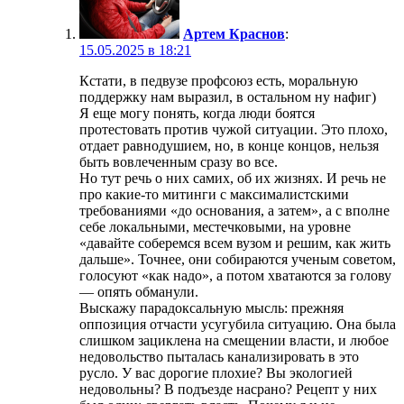
Артем Краснов
:
15.05.2025 в 18:21
Кстати, в педвузе профсоюз есть, моральную
поддержку нам выразил, в остальном ну нафиг)
Я еще могу понять, когда люди боятся
протестовать против чужой ситуации. Это плохо,
отдает равнодушием, но, в конце концов, нельзя
быть вовлеченным сразу во все.
Но тут речь о них самих, об их жизнях. И речь не
про какие-то митинги с максималистскими
требованиями «до основания, а затем», а с вполне
себе локальными, местечковыми, на уровне
«давайте соберемся всем вузом и решим, как жить
дальше». Точнее, они собираются ученым советом,
голосуют «как надо», а потом хватаются за голову
— опять обманули.
Выскажу парадоксальную мысль: прежняя
оппозиция отчасти усугубила ситуацию. Она была
слишком зациклена на смещении власти, и любое
недовольство пыталась канализировать в это
русло. У вас дорогие плохие? Вы экологией
недовольны? В подъезде насрано? Рецепт у них