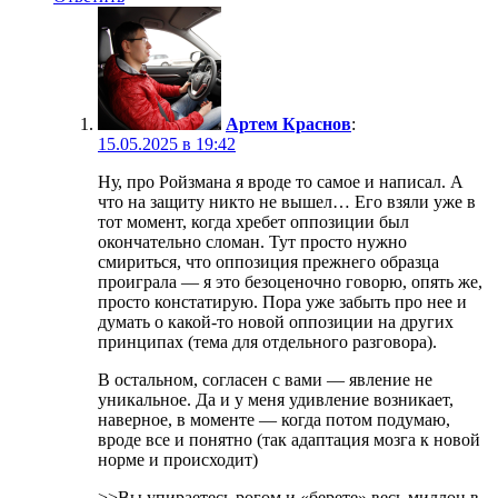
Артем Краснов
:
15.05.2025 в 19:42
Ну, про Ройзмана я вроде то самое и написал. А
что на защиту никто не вышел… Его взяли уже в
тот момент, когда хребет оппозиции был
окончательно сломан. Тут просто нужно
смириться, что оппозиция прежнего образца
проиграла — я это безоценочно говорю, опять же,
просто констатирую. Пора уже забыть про нее и
думать о какой-то новой оппозиции на других
принципах (тема для отдельного разговора).
В остальном, согласен с вами — явление не
уникальное. Да и у меня удивление возникает,
наверное, в моменте — когда потом подумаю,
вроде все и понятно (так адаптация мозга к новой
норме и происходит)
>>Вы упираетесь рогом и «берете» весь миллон в