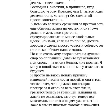
делать, с цветочками.
Господин Пригожин, в принципе, куда
большую угрозу Кремлю, чем Н. за все годы
деятельности, хотя я тут без симпатий —
просто констатация.
А помимо великих сражений за престол есть
еще обычная жизнь на местах, и она тоже
должна иметь свои протесты,
сфокусированные на менее глобальных
идеях. Ройзман, если на то пошло, дофига
хорошего сделал просто «здесь и сейчас», он
не только в белом пальте ходил.
Но я не очень хочу сворачивать на душный
спор об оппозиции, давайте тут останемся
при своих — вам она близка, я не против. Я
могу и ошибаться и мнение могу изменить в
будущем.
Я просто пытаюсь понять причину
нынешней пассивности людей, и она в том
числе в том, что прежняя оппозиция
проиграла и оголила весь этот фланг,
грызется теперь за границей, влияния на
жизнь не оказывает, зато тут теперь все
максимально люто и людям уже отказано
даже в самых простых формах выражения