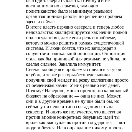
был один: свергать власть. Почему я и не
воспринимал их серьезно, там одно
политиканство было и минимум реальной
организационной работы по решению проблем
здесь и сейчас.
В итоге власть изрядно озверела и теперь любое
недовольство квалифицируется как некий подкоп
под государство, даже если речь о проблеме,
которую можно решить в рамках существующей
системы. И люди боятся, что их заподозрят в
сочувствии радикальной оппозиции. Оппозиция
стала как бы прививкой для режима: не убила, но
сделал сильнее. Закалила иммунитет.
Сейчас вообще все проблемы сплелись в тугой
клубок, и те же ректоры-беспредельщики
получили свой мандат на резку коллектива просто
от безденежья казны. У них реально нет денег.
Почему? Наверное, много причин, но карликовый
бюджет на образование — одна из них. Может,
они и в другие времена не лучше были бы, но
сейчас у них еще и типа госзадания есть на
секвестр. И опять же получается, что выступая
против вполне конкретных безумных идей ты
вроде как выступаешь против государства — вот
люди и боятся. Не в оправдание никому, просто