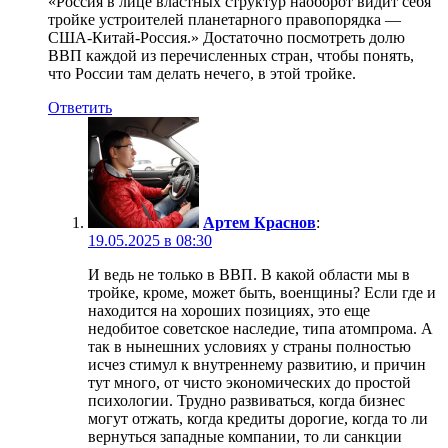
«Россия в лице властных структур наоборот видит себя
тройке устроителей планетарного правопорядка —
США-Китай-Россия.» Достаточно посмотреть долю
ВВП каждой из перечисленных стран, чтобы понять,
что России там делать нечего, в этой тройке.
Ответить
Артем Краснов
:
19.05.2025 в 08:30
И ведь не только в ВВП. В какой области мы в
тройке, кроме, может быть, военщины? Если где и
находится на хороших позициях, это еще
недобитое советское наследие, типа атомпрома. А
так в нынешних условиях у страны полностью
исчез стимул к внутреннему развитию, и причин
тут много, от чисто экономических до простой
психологии. Трудно развиваться, когда бизнес
могут отжать, когда кредиты дорогие, когда то ли
вернуться западные компании, то ли санкции