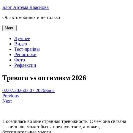
Skip
Блог Артема Краснова
to
Об автомобилях и не только
content
Menu
Лучшее
Видео
Тест-драйвы
Репортажи
Фото
Рефлексии
Тревога vs оптимизм 2026
Артем
02.07.2026
03.07.2026
Блог
Навигация
Краснов
Previous
Next
по
записям
Поселилась во мне странная тревожность. С чем она связана
— не знаю, может быть, предчувствие, а может,
бессознательные мысли.