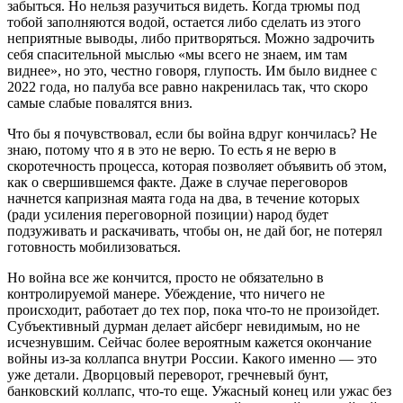
забыться. Но нельзя разучиться видеть. Когда трюмы под
тобой заполняются водой, остается либо сделать из этого
неприятные выводы, либо притворяться. Можно задрочить
себя спасительной мыслью «мы всего не знаем, им там
виднее», но это, честно говоря, глупость. Им было виднее с
2022 года, но палуба все равно накренилась так, что скоро
самые слабые повалятся вниз.
Что бы я почувствовал, если бы война вдруг кончилась? Не
знаю, потому что я в это не верю. То есть я не верю в
скоротечность процесса, которая позволяет объявить об этом,
как о свершившемся факте. Даже в случае переговоров
начнется капризная маята года на два, в течение которых
(ради усиления переговорной позиции) народ будет
подзуживать и раскачивать, чтобы он, не дай бог, не потерял
готовность мобилизоваться.
Но война все же кончится, просто не обязательно в
контролируемой манере. Убеждение, что ничего не
происходит, работает до тех пор, пока что-то не произойдет.
Субъективный дурман делает айсберг невидимым, но не
исчезнувшим. Сейчас более вероятным кажется окончание
войны из-за коллапса внутри России. Какого именно — это
уже детали. Дворцовый переворот, гречневый бунт,
банковский коллапс, что-то еще. Ужасный конец или ужас без