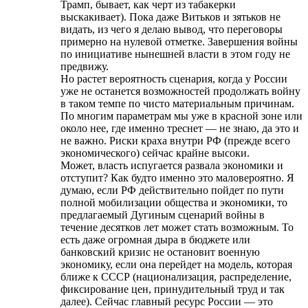
Трамп, бывает, как черт из табакерки
выскакивает). Пока даже Витьков и зятьков не
видать, из чего я делаю вывод, что переговоры
примерно на нулевой отметке. Завершения войны
по инициативе нынешней власти в этом году не
предвижу.
Но растет вероятность сценария, когда у России
уже не останется возможностей продолжать войну
в таком темпе по чисто материальным причинам.
По многим параметрам мы уже в красной зоне или
около нее, где именно треснет — не знаю, да это и
не важно. Риски краха внутри РФ (прежде всего
экономического) сейчас крайне высоки.
Может, власть испугается развала экономики и
отступит? Как будто именно это маловероятно. Я
думаю, если РФ действительно пойдет по пути
полной мобилизации общества и экономики, то
предлагаемый Дyгиным сценарий войны в
течение десятков лет может стать возможным. То
есть даже огромная дыра в бюджете или
банковский кризис не остановит военную
экономику, если она перейдет на модель, которая
ближе к СССР (национализация, распределение,
фиксирование цен, принудительный труд и так
далее). Сейчас главный ресурс России — это