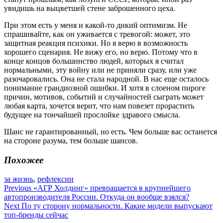
увидишь на выцветшей стене заброшенного цеха.
При этом есть у меня и какой-то дикий оптимизм. Не
спрашивайте, как он уживается с тревогой: может, это
защитная реакция психики. Но я верю в возможность
хорошего сценария. Не вижу его, но верю. Потому что в
конце концов большинство людей, которых я считал
нормальными, эту войну или не приняли сразу, или уже
разочаровались. Она не стала народной. В нас еще осталось
понимание грандиозной ошибки. И хотя в слоеном пироге
причин, мотивов, событий и случайностей сыграть может
любая карта, хочется верит, что нам повезет прорастить
будущее на тончайшей прослойке здравого смысла.
Шанс не гарантированный, но есть. Чем больше вас останется
на стороне разума, тем больше шансов.
Похожее
за жизнь
,
рефлексии
Навигация
Previous
«АГР Холдинг» превращается в крупнейшего
автопроизводителя России. Откуда он вообще взялся?
по
Next
По ту сторону нормальности. Какие модели выпускают
записям
топ-бренды сейчас