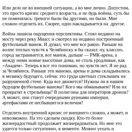
Или дело не во внешней ситуации, а во мне лично. Допустим,
это просто кризис среднего возраста, и не будь войны, суть бы
не поменялась: тревоги были бы другими, но были. Мне
сложно отделить их. Скорее, одно накладывается на другое.
Война лишила ощущения перспективы. Стоял недавно на
мосту через реку Миасс и смотрел на недавно построенный
футбольный манеж. И думал, что мне все равно. Раньше на
волне теплых чувств к Челябинску я бы сказал: ну, классно,
город застраивается, вот манеж, дальше — РМК-арена, а
между ними новые высотные дома, не столь уродливые, как
«Академ». Теперь я все это понимаю, но чувств нет. Я не рад
за Челябинск. Раньше эти манежи, арены и дома складывались
в мозаику будущего, сейчас это груда цветных стеклышек на
разрушенной стене. Куда все движется? Нужны ли в нашем
будущем футбольные манежи? Кого мы обманываем? Или их
превратят в стрельбища? В полигоны для операторов дронов?
А может, они станут очередными руинами империи,
артефактами ее несбывшегося величия?
Отделить внутренний кризис от внешнего сложно, а может, и
невозможно. На это сделаем скидку. Кто-то более
жизнерадостный продолжает жизнерадоваться. Но мне это
удается только ситуативно, в моменте. Можно уехать и