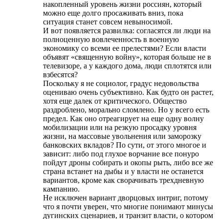
накопленный уровень жизни россиян, который
можно еще долго просаживать вниз, пока
ситуация станет совсем невыносимой.
И вот появляется развилка: согласятся ли люди на
полноценную вовлеченность в военную
экономику со всеми ее прелестями? Если власти
объявят «священную войну», которая больше не в
телевизоре, а у каждого дома, люди сплотятся или
взбесятся?
Поскольку я не социолог, градус недовольства
оцениваю очень субъективно. Как будто он растет,
хотя еще далек от критического. Общество
раздроблено, морально сломлено. Но у всего есть
предел. Как оно отреагирует на еще одну волну
мобилизации или на резкую просадку уровня
жизни, на массовые увольнения или заморозку
банковских вкладов? По сути, от этого многое и
зависит: либо под глухое ворчание все понуро
пойдут дроны собирать и окопы рыть, либо все же
страна встанет на дыбы и у власти не останется
вариантов, кроме как сворачивать трехдневную
кампанию.
Не исключен вариант дворцовых интриг, потому
что я почти уверен, что многие понимают минусы
дyгинских сценариев, и транзит власти, о котором