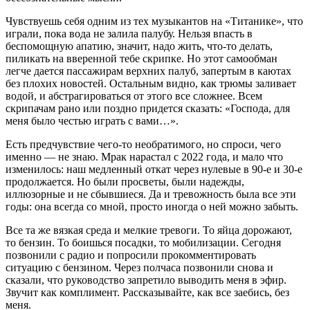
Чувствуешь себя одним из тех музыкантов на «Титанике», что
играли, пока вода не залила палубу. Нельзя впасть в
беспомощную апатию, значит, надо жить, что-то делать,
пиликать на вверенной тебе скрипке. Но этот самообман
легче дается пассажирам верхних палуб, запертым в каютах
без плохих новостей. Остальным видно, как трюмы заливает
водой, и абстрагироваться от этого все сложнее. Всем
скрипачам рано или поздно придется сказать: «Господа, для
меня было честью играть с вами…».
Есть предчувствие чего-то необратимого, но спроси, чего
именно — не знаю. Мрак нарастал с 2022 года, и мало что
изменилось: наш медленный откат через нулевые в 90-е и 30-е
продолжается. Но были просветы, были надежды,
иллюзорные и не сбывшиеся. Да и тревожность была все эти
годы: она всегда со мной, просто иногда о ней можно забыть.
Все та же вязкая среда и мелкие тревоги. То яйца дорожают,
то бензин. То боишься посадки, то мобилизации. Сегодня
позвонили с радио и попросили прокомментировать
ситуацию с бензином. Через полчаса позвонили снова и
сказали, что руководство запретило выводить меня в эфир.
Звучит как комплимент. Рассказывайте, как все заебись, без
меня.