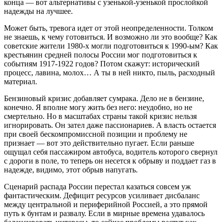
конца — вот альтернативы с узенькой-узенькой прослойкой
надежды на лучшее.
Может быть, тревога идет от этой неопределенности. Толком
не знаешь, к чему готовиться. И возможно ли это вообще? Как
советские жители 1980-х могли подготовиться к 1990-ым? Как
крестьянин средней полосы России мог подготовиться к
событиям 1917-1922 годов? Потом скажут: исторический
процесс, лавина, молох… А ты в ней никто, пыль, расходный
материал.
Бензиновый кризис добавляет сумрака. Дело не в бензине,
конечно. Я вполне могу жить без него: неудобно, но не
смертельно. Но в масштабах страны такой кризис нельзя
игнорировать. Он зател даже пассионариев. А власть остается
при своей бескомпромиссной позиции и проблему не
признает — вот это действительно пугает. Если раньше
ощущал себя пассажиром автобуса, водитель которого свернул
с дороги в поле, то теперь он несется к обрыву и поддает газ в
надежде, видимо, этот обрыв напугать.
Сценарий распада России перестал казаться совсем уж
фантастическим. Дефицит ресурсов усиливает дисбаланс
между центральной и периферийной Россией, а это прямой
путь к бунтам и развалу. Если в мирные времена удавалось