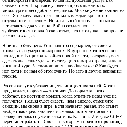
балансировать интересы, то сейчас проблемы растут как
снежный ком. В кризисе угольная промышленность,
металлургия, лесодобыча, нефтянка. Москве уже не хватает на
себя. Я не хочу вдаваться в детали: каждый кризис по
отдельности разрешим. Но идеальный шторм — это когда
встречаются два урагана. Война создает новые
турбулентности с такой скоростью, что их случка— вопрос не
«если», а «когда».
Я не знаю будущего. Есть палитра сценариев, от совсем
кровавых до умеренно-хороших. Внутренне хочется верить в
последние. В приход какой-то новой власти, которая сумеет
сделать две вещи: удержать ситуацию внутри страны, изменив
внешний курс. Заслужили ли мы вообще такого? Как будто
нет, хотя и не нам об этом судить. Но есть и другие варианты,
плохие.
Россия живут в убеждении, что инициатива за ней. Хочет —
продолжает, надоест — закончит. До поры эта логика
работает, но наступит момент, когда откатить назад уже не
получится. Нельзя будет сказать: нам надоело, отменяйте
санкции, мы снова в игре. Если начнется развал, это станет
необратимой реальностью, и сколько потом не посыпай
голову пеплом, ее уже не откатишь. Клавиша Z и даже Ctrl+Z
перестанет работать. Слова, за которыми прячется пропаганда,
станут прошлым, как лозунги СССР, которые иной раз