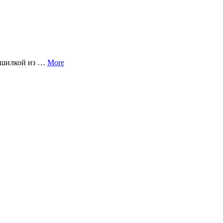
рашилкой из …
More