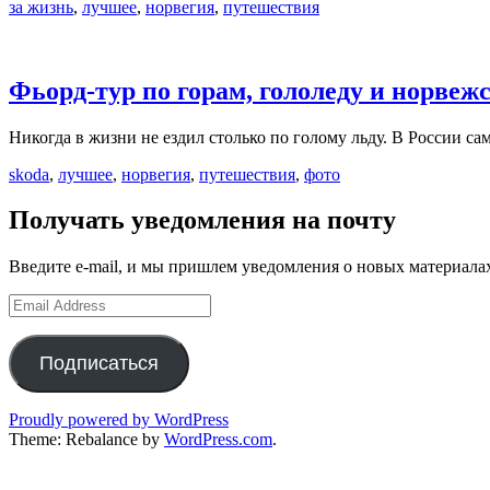
за жизнь
,
лучшее
,
норвегия
,
путешествия
Фьорд-тур по горам, гололеду и норве
Никогда в жизни не ездил столько по голому льду. В России с
skoda
,
лучшее
,
норвегия
,
путешествия
,
фото
Получать уведомления на почту
Введите e-mail, и мы пришлем уведомления о новых материала
Email
Address
Подписаться
Proudly powered by WordPress
Theme: Rebalance by
WordPress.com
.