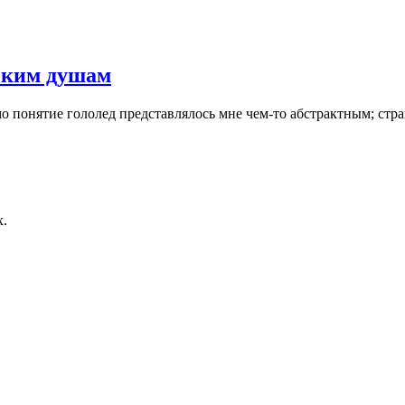
жским душам
амо понятие гололед представлялось мне чем-то абстрактным; ст
х.