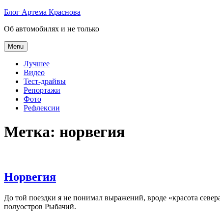
Skip
Блог Артема Краснова
to
Об автомобилях и не только
content
Menu
Лучшее
Видео
Тест-драйвы
Репортажи
Фото
Рефлексии
Метка:
норвегия
Норвегия
До той поездки я не понимал выражений, вроде «красота севера»
полуостров Рыбачий.