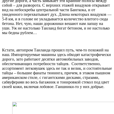
другие дороги, а часть замыкает эти крайние полосы между
собой – для разворота. С верхних этажей виадуков открывает
вид на небоскребы центральной части Бангкока, и от
увиденного перехватывает дух. Длина некоторых виадуков —
5-8 км, и в голове не укладывается количество влитого сюда
бетона. Нет, чую, наши дорожники вешают нам лапшу на
уши. Уж не настолько Таиланд богат бетоном, и не настолько
мы бедны рублем…
Кстати, автопром Таиланда прошел путь, чем-то похожий на
наш. Импортируемые машины здесь обходят катастрофически
дорого, зато работают десятки автомобильных заводов,
обеспечивающих потребности тайцев. Соответственно,
ассортимент легковушек здесь не так и велик, и состоятельные
тайцы – большие фанаты тюнинга, причем, в этаком пышном
американском стиле, с гигантскими дисками, стразами,
сабвуферами во весь багажник и тонировкой стекол под цвет
своей кожи, включая лобовое. Гаишники-то у них добрые.