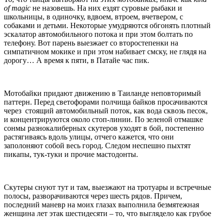
of
magic
не назовешь. На них ездят суровые рыбаки и
школьницы, в одиночку, вдвоем, втроем, вчетвером, с
собаками и детьми. Некоторые умудряются обгонять плотный
эскалатор автомобильного потока и при этом болтать по
телефону. Вот парень выезжает со второстепенки на
симпатичном мокике и при этом набивает смску, не глядя на
дорогу… А время к пяти, в Патайе час пик.
Мотобайки придают движению в Таиланде неповторимый
паттерн. Перед светофорами полчища байков просачиваются
через стоящий автомобильный поток, как вода сквозь песок,
и концентрируются около стоп-линии. По зеленой отмашке
сонмы разнокалиберных скутеров уходят в бой, постепенно
растягиваясь вдоль улицы, отчего кажется, что они
заполоняют собой весь город. Следом неспешно пыхтят
пикапы, тук-туки и прочие мастодонты.
Скутеры снуют тут и там, выезжают на тротуары и встречные
полосы, разворачиваются через шесть рядов. Причем,
последний маневр на моих глазах выполнила безмятежная
женщина лет этак шестидесяти – то, что выглядело как грубое