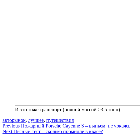
И это тоже транспорт (полной массой >3.5 тонн)
авторынок
,
лучшее
,
путешествия
Навигация
Previous
Пожарный Porsche Cayenne S – выпьем, не чокаясь
Next
Пьяный тест – сколько промилле в квасе?
по