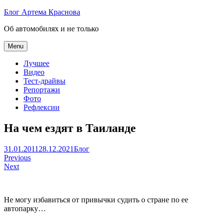
Skip
Блог Артема Краснова
to
Об автомобилях и не только
content
Menu
Лучшее
Видео
Тест-драйвы
Репортажи
Фото
Рефлексии
На чем ездят в Таиланде
Артем
31.01.2011
28.12.2021
Блог
Навигация
Краснов
Previous
Next
по
записям
Не могу избавиться от привычки судить о стране по ее
автопарку…