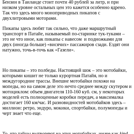
Бензин в Таиланде стоит почти 40 рублей за литр, и при
низком уровне остальных цен это кажется особенно ядрено.
Так что здесь много моноприводных пикапов с
двухлитровыми моторами.
Пикапы здесь любят так сильно, что даже маршрутный
транспорт в Патайе, называемый по-старинке тук-туками –
это не что иное, как пикапы с навесом и подножками для
двух (иногда больше) «висячих» пассажиров сзади. Ездят они
натужно, точь-в-точь как «Газели».
Но пикапы – это полбеды. Настоящий шок – это мотобайки,
которыми кишит не только курортная Патайя, но и
междугородние трассы. Внешне мотобайки похожи на
мопеды, но на самом деле это нечто среднее между скутером и
мотоциклом: объем двигателя 110-160 куб. см, у некоторых
моделей есть полноценные коробки передач, а максималка
достигает 160 км/час. И разновидностей мотобайков здесь –
миллион: ретро, эндуро, мокики, спортбайки, полумопеды и
черт знает что еще.
То, что тайцы вытворяют на этих мотобайках, иначе как
kind