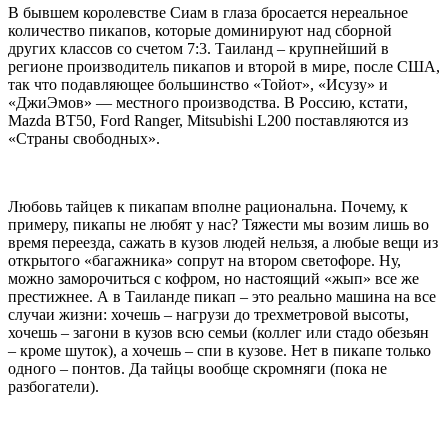
В бывшем королевстве Сиам в глаза бросается нереальное
количество пикапов, которые доминируют над сборной
других классов со счетом 7:3. Таиланд – крупнейший в
регионе производитель пикапов и второй в мире, после США,
так что подавляющее большинство «Тойот», «Исузу» и
«ДжиЭмов» — местного производства. В Россию, кстати,
Mazda BT50, Ford Ranger, Mitsubishi L200 поставляются из
«Страны свободных».
Любовь тайцев к пикапам вполне рациональна. Почему, к
примеру, пикапы не любят у нас? Тяжести мы возим лишь во
время переезда, сажать в кузов людей нельзя, а любые вещи из
открытого «багажника» сопрут на втором светофоре. Ну,
можно заморочиться с кофром, но настоящий «жып» все же
престижнее. А в Таиланде пикап – это реально машина на все
случаи жизни: хочешь – нагрузи до трехметровой высоты,
хочешь – загони в кузов всю семьи (коллег или стадо обезьян
– кроме шуток), а хочешь – спи в кузове. Нет в пикапе только
одного – понтов. Да тайцы вообще скромняги (пока не
разбогатели).