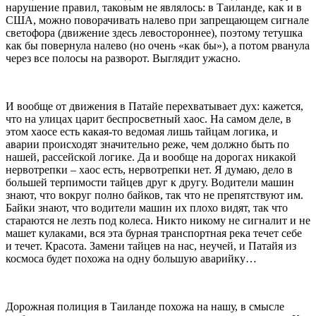
нарушение правил, таковым не являлось: в Таиланде, как и в
США, можно поворачивать налево при запрещающем сигнале
светофора (движение здесь левостороннее), поэтому тетушка
как бы повернула налево (но очень «как бы»), а потом рванула
через все полосы на разворот. Выглядит ужасно.
И вообще от движения в Патайе перехватывает дух: кажется,
что на улицах царит беспросветный хаос. На самом деле, в
этом хаосе есть какая-то ведомая лишь тайцам логика, и
аварии происходят значительно реже, чем должно быть по
нашей, рассейской логике. Да и вообще на дорогах никакой
нервотрепки – хаос есть, нервотрепки нет. Я думаю, дело в
большей терпимости тайцев друг к другу. Водители машин
знают, что вокруг полно байков, так что не препятствуют им.
Байки знают, что водители машин их плохо видят, так что
стараются не лезть под колеса. Никто никому не сигналит и не
машет кулаками, вся эта бурная транспортная река течет себе
и течет. Красота. Замени тайцев на нас, неучей, и Патайя из
космоса будет похожа на одну большую аварийку…
Дорожная полиция в Таиланде похожа на нашу, в смысле