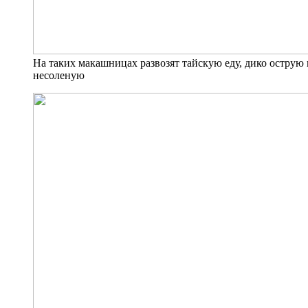
На таких макашницах развозят тайскую еду, дико острую
несоленую