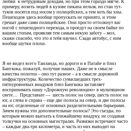
любви к нетрудовым доходам, но при этом гораздо мягче. К
примеру, возить людей в кузове пикапа нельзя, но стаи тут-
туков носятся под носом у полицейских, а тем хоть бы хны.
Пешеходов здесь вообще пропускать не принято, и этим
грешат даже сами полицейские. Они просто оттолкнут вас
ногой с пешеходного перехода, и проедут на своем байке по
вашим стопам, проявляя тем самым некую заботу – мол,
скажи спасибо, что это я тебя научил. Сзади автобус, с ним
вообще шутки плохи.
Я не видел всего Таиланда, но дороги и в Патайе и близ
Бангкока, пожалуй, получше наших. Даже не в смысле
качества полотна – оно тут разное – а в смысле дорожной
инфраструктуры. Количество сумасшедших трех-
пятиуровневых виадуков близ Бангкока заставляет
воспринимать нашу «Дорожную революцию» в мультяшном
свете… Представьте — шесть полос на север, шесть полос на
юг, а слева и справа – еще две полосы на север, и две полосы
на юг, отделенные от основных разделительными барьерами.
Зачем нужны эти дополнительные полосы? Это съезды, по
которым можно выехать к ближайшему виадуку, не создавая
толкучки на основных магистралях. Развязки встречают часто
– каждые два-три километра, и часть из них выводит на