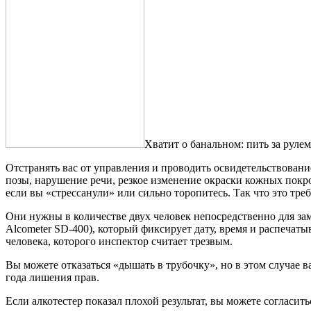
Хватит о банальном: пить за руле
Отстранять вас от управления и проводить освидетельствование
позы, нарушение речи, резкое изменение окраски кожных покро
если вы «стрессанули» или сильно торопитесь. Так что это тре
Они нужны в количестве двух человек непосредственно для за
Alcometer SD-400), который фиксирует дату, время и распечат
человека, которого инспектор считает трезвым.
Вы можете отказаться «дышать в трубочку», но в этом случае ва
года лишения прав.
Если алкотестер показал плохой результат, вы можете согласит