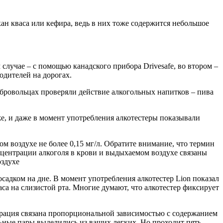
кан кваса или кефира, ведь в них тоже содержится небольшое
 случае – с помощью канадского прибора Drivesafe, во втором –
одителей на дорогах.
добровольцах проверяли действие алкогольных напитков – пива
е, и даже в момент употребления алкотестеры показывали
 воздухе не более 0,15 мг/л. Обратите внимание, что термин
онцентрации алкоголя в крови и выдыхаемом воздухе связаны
оздухе
садком на дне. В момент употребления алкотестер Lion показал
аса на слизистой рта. Многие думают, что алкотестер фиксирует
трация связана пропорциональной зависимостью с содержанием
ольные пары выделились из ваших легких. Но проходит пять