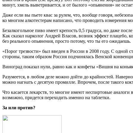
минут, хмель выветривается, и от былого «опьянения» не остает
Даже если вы пьете квас за рулем, что, вообще говоря, небезоп
ко многим алкотестерам написано, что проводить измерения мо
Безалкогольное пиво имеет крепость 0,5 градуса, но даже посл
Как сказал нарколог Андрей Власов, возник эффект плацебо, к
без реального опьянения, просто потому, что ты его ожидаешь.
«Порог трезвости» был введен в России в 2008 году. С одной 
стороны, таким образом Россия подчинялась Венской конвенции
Виноград показал нули, равно как и конфеты «Вишня на коньяк
Разумеется, в любом деле можно дойти до крайностей. Наверно
можно нагнать с десятую промилле. Впрочем, после такого кокт
Что касается лекарств, то многие имеют неспиртовые аналоги
возможно, придется переходить именно на таблетки.
За или против?