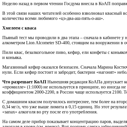
Неделю назад в первом чтении Госдума внесла в КоАП поправ
В этой связи наших читателей особенно взволновал квасный воп
количества всеми любимого «цэ-два-аш-пять-о-аш».
Хмелеем с кваса
Пьяный тест мы проводили в два этапа – сначала в кабинете у 
алкометром Lion Alcometer SD-400, стоящим на вооружении в 
Пили квас, безалкогольное пиво, кефир, ели конфеты с коньяк
и коньяка.
Магазинный кефир оказался безопасен. Сначала Марина Костюч
нули. Если кефир постоит и забродит, бактерии «нагонят» неб
Что разрешает КоАП
Нынешняя редакция КоАПа допускает кон
«промилле» (1:1000) не используется в принципе, но иногда н
коэффициентом 2000-2200, в России чаще используется 2100. То
С домашним квасом получилось интереснее, тем более на второ
0,34 мг/л, что уже выше лимита в 0,15 единиц. Но этот резуль
«запах» алкоголя во рту после его употребления.
На самом деле прибор показывает концентрацию паров, выделя
алкоголя в крови (см. врезку). Вот поэтому слегка забродивши