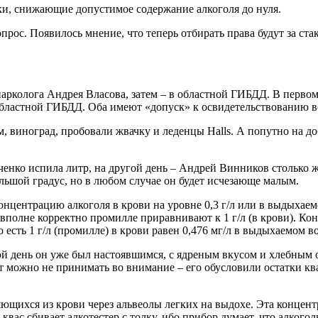
ки, снижающие допустимое содержание алкоголя до нуля.
рос. Появилось мнение, что теперь отбирать права будут за ста
нарколога Андрея Власова, затем – в областной ГИБДД. В первом
областной ГИБДД. Оба имеют «допуск» к освидетельствованию в
ом, виноград, пробовали жвачку и леденцы Halls. А попутно на 
енко испила литр, на другой день – Андрей Винников столько ж
ольшой градус, но в любом случае он будет исчезающе малым.
центрацию алкоголя в крови на уровне 0,3 г/л или в выдыхаемом
е вполне корректно промилле приравнивают к 1 г/л (в крови). К
 есть 1 г/л (промилле) в крови равен 0,476 мг/л в выдыхаемом в
й день он уже был настоявшимся, с ядреным вкусом и хлебным о
тат можно не принимать во внимание – его обусловили остатки кв
ющихся из крови через альвеолы легких на выдохе. Эта концен
й квас сбивает алкотестер с толку, ибо прибор думает, что алког