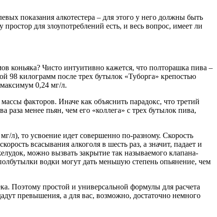
левых показания алкотестера – для этого у него должны быть
ростор для злоупотреблений есть, и весь вопрос, имеет ли
мов коньяка? Чисто интуитивно кажется, что полторашка пива –
сой 98 килограмм после трех бутылок «Туборга» крепостью
 максимум 0,24 мг/л.
 массы факторов. Иначе как объяснить парадокс, что третий
а раза менее пьян, чем его «коллега» с трех бутылок пива,
мг/л), то усвоение идет совершенно по-разному. Скорость
орость всасывания алкоголя в шесть раз, а значит, падает и
елудок, можно вызвать закрытие так называемого клапана-
 полбутылки водки могут дать меньшую степень опьянение, чем
ека. Поэтому простой и универсальной формулы для расчета
дадут превышения, а для вас, возможно, достаточно немного