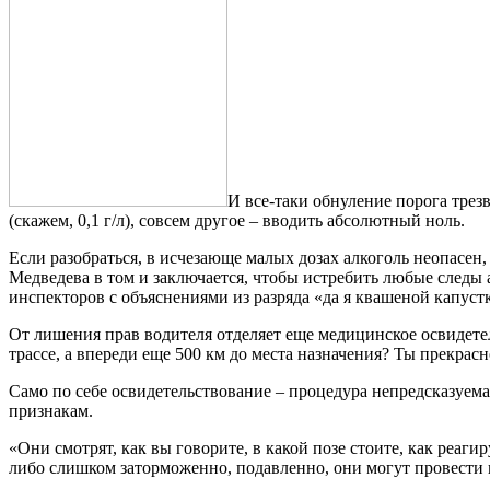
И все-таки обнуление порога трез
(скажем, 0,1 г/л), совсем другое – вводить абсолютный ноль.
Если разобраться, в исчезающе малых дозах алкоголь неопасе
Медведева в том и заключается, чтобы истребить любые следы 
инспекторов с объяснениями из разряда «да я квашеной капуст
От лишения прав водителя отделяет еще медицинское освидетель
трассе, а впереди еще 500 км до места назначения? Ты прекрасн
Само по себе освидетельствование – процедура непредсказуем
признакам.
«Они смотрят, как вы говорите, в какой позе стоите, как реаги
либо слишком заторможенно, подавленно, они могут провести 