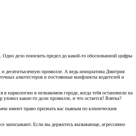
й. Одно дело понизить предел до какой-то обоснованной цифры
ю, и десятитысячную промилле. А ведь инициатива Дмитрия
е точных алкотестеров и постоянные конфликты водителей и
я в наркологию в незнакомом городе, когда тебя остановили на
ер уловил какие-то доли промилле, и что остается? Взятка?
врачи имеют право признать вас пьяным по клиническим
 все записывают. Если вы держитесь вызывающе, агрессивно