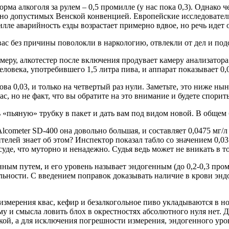
ма алкоголя за рулем – 0,5 промилле (у нас пока 0,3). Однако 
но допустимых Венской конвенцией. Европейские исследователи
илле аварийность езды возрастает примерно вдвое, но речь идет
ас без причины поволокли в наркологию, отвлекли от дел и по
меру, алкотестер после включения продувает камеру анализатора
ловека, употребившего 1,5 литра пива, и аппарат показывает 0,03 
нова 0,03, и только на четвертый раз нули. Заметьте, это ниже н
, но не факт, что вы обратите на это внимание и будете спорить
ь «пьяную» трубку в пакет и дать вам под видом новой. В общем
Alcometer SD-400 она довольно большая, и составляет 0,0475 мг
лей знает об этом? Инспектор показал табло со значением 0,03 и
де, что муторно и ненадежно. Судья ведь может не вникать в т
ным путем, и его уровень называет эндогенным (до 0,2-0,3 про
альности. С введением поправок доказывать наличие в крови энд
измерения квас, кефир и безалкогольное пиво укладываются в но
у и смысла ловить блох в окрестностях абсолютного нуля нет. Д
кой, а для исключения погрешности измерения, эндогенного уров