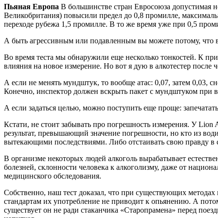
Пьяная Европа
В большинстве стран Евросоюза допустимая нор
Великобритания) повысили предел до 0,8 промилле, максималь
переходе рубежа 1,5 промилле. В то же время уже при 0,5 пром
А быть агрессивным или подавленным вы можете потому, что в
Во время теста мы обнаружили еще несколько тонкостей. К при
влияния на новое измерение. Но вот я дую в алкотестер после че
А если не менять мундштук, то вообще атас: 0,07, затем 0,03, с
Конечно, инспектор должен вскрыть пакет с мундштуком при вас
А если задаться целью, можно поступить еще проще: запечатат
Кстати, не стоит забывать про погрешность измерения. У Lion 
результат, превышающий значение погрешности, но кто из водите
вытекающими последствиями. Либо отстаивать свою правду в су
В организме некоторых людей алкоголь вырабатывает естествен
болезней, склонности человека к алкоголизму, даже от национ
медицинского обследования.
Собственно, наш тест доказал, что при существующих методах 
стандартам их употребление не приводит к опьянению. А потом
существует он не ради стаканчика «Старопрамена» перед поезд