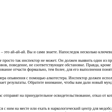
м – это ай-ай-ай. Вы и сами знаете. Напоследок несколько ключе
 просто так инспектор не может. Он должен выявить один из при
вов, поведение, не соответствующее обстановке. Правда, кроме
бование отчасти формально, тем более, для его выполнения понят
мера опьянения с помощью алкотестера. Инспектор должен испол
ывает результаты. Обратите внимание, чтобы вам дали новый му
с отправят на принудительное освидетельствование, отказ от кото
ься с ним на месте или ехать в наркологический центр для медоб