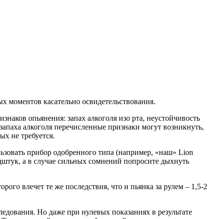
вых моментов касательно освидетельствования.
знаков опьянения: запах алкоголя изо рта, неустойчивость
 запаха алкоголя перечисленные признаки могут возникнуть,
ых не требуется.
ьзовать прибор одобренного типа (например, «наш» Lion
ндштук, а в случае сильных сомнений попросите дыхнуть
рого влечет те же последствия, что и пьянка за рулем – 1,5-2
следования. Но даже при нулевых показаниях в результате