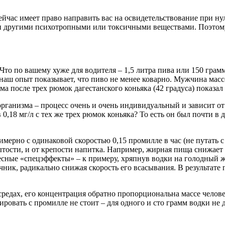
ейчас имеет право направить вас на освидетельствование при ну
 другими психотропными или токсичными веществами. Поэтому п
Что по вашему хуже для водителя – 1,5 литра пива или 150 грам
о наш опыт показывает, что пиво не менее коварно. Мужчина мас
мма после трех рюмок дагестанского коньяка (42 градуса) показал
организма – процесс очень и очень индивидуальный и зависит от
18 мг/л с тех же трех рюмок коньяка? То есть он был почти в дв
мерно с одинаковой скоростью 0,15 промилле в час (не путать с 
тости, и от крепости напитка. Например, жирная пища снижает ск
есные «спецэффекты» – к примеру, хряпнув водки на голодный ж
ник, радикально снижая скорость его всасывания. В результате
 средах, его концентрация обратно пропорциональна массе челов
ровать с промилле не стоит – для одного и сто грамм водки не 