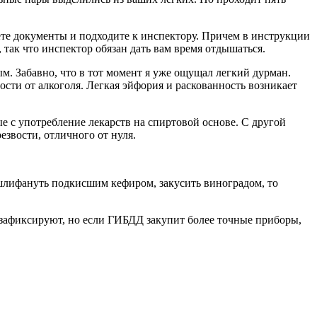
стаете документы и подходите к инспектору. Причем в инструкции
 так что инспектор обязан дать вам время отдышаться.
ым. Забавно, что в тот момент я уже ощущал легкий дурман.
сти от алкоголя. Легкая эйфория и раскованность возникает
е с употребление лекарств на спиртовой основе. С другой
езвости, отличного от нуля.
, шлифануть подкисшим кефиром, закусить виноградом, то
е зафиксируют, но если ГИБДД закупит более точные приборы,