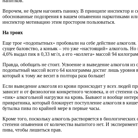
напитков.
Впрочем, не будем нагонять панику. В принципе инспектор и с
обоснованные подозрения в вашем опьянении наркотиками или
инспектор мотивацию этим простором пользоваться.
На троих
Еще трое «подопытных» пробовали на себе действие алкоголя. 
сущее баловство, а коньяк – это уже «настоящий» алкоголь. Н
4,6% выдал пик в 0,33 мг/л, а его «коллега» массой 94 килогра
Правда, обобщать не стоит. Усвоение и выведение алкоголя из 
подопытный массой всего 64 килограмма достиг лишь уровня в 0,
который к тому же весит в полтора раза больше!
Если выведение алкоголя из крови происходит у всех людей при
зависит и от физиологии конкретного человека, и от степени сы
«пик» алкогольной нагрузки на кровь. Бывают и вообще интер
привратника, который блокирует поступление алкоголя в кишеч
бутылка пива по крайней мере в первые часы.
Кроме того, поскольку алкоголь растворяется в биологических
степени опьянения от количества выпитого нет. И эксперименти
пива, чтобы лишиться прав.