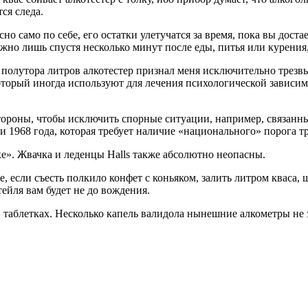
ся следа.
асно само по себе, его остатки улетучатся за время, пока вы до
жно лишь спустя несколько минут после еды, питья или курения,
е полутора литров алкотестер признал меня исключительно трезв
оторый иногда используют для лечения психологической зависимо
стороны, чтобы исключить спорные ситуации, например, связанны
 1968 года, которая требует наличие «национального» порога тр
е». Жвачка и леденцы Halls также абсолютно неопасны.
е, если съесть полкило конфет с коньяком, залить литром кваса
ейля вам будет не до вождения.
 в таблетках. Несколько капель валидола нынешние алкометры н