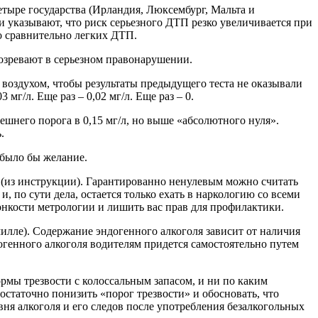
четыре государства (Ирландия, Люксембург, Мальта и
 указывают, что риск серьезного ДТП резко увеличивается при
 о сравнительно легких ДТП.
дозревают в серьезном правонарушении.
 воздухом, чтобы результаты предыдущего теста не оказывали
мг/л. Еще раз – 0,02 мг/л. Еще раз – 0.
ынешнего порога в 0,15 мг/л, но выше «абсолютного нуля».
.
 было бы желание.
/л (из инструкции). Гарантированно ненулевым можно считать
, по сути дела, остается только ехать в наркологию со всеми
онкости метрологии и лишить вас прав для профилактики.
милле). Содержание эндогенного алкоголя зависит от наличия
огенного алкоголя водителям придется самостоятельно путем
рмы трезвости с колоссальным запасом, и ни по каким
остаточно понизить «порог трезвости» и обосновать, что
ня алкоголя и его следов после употребления безалкогольных