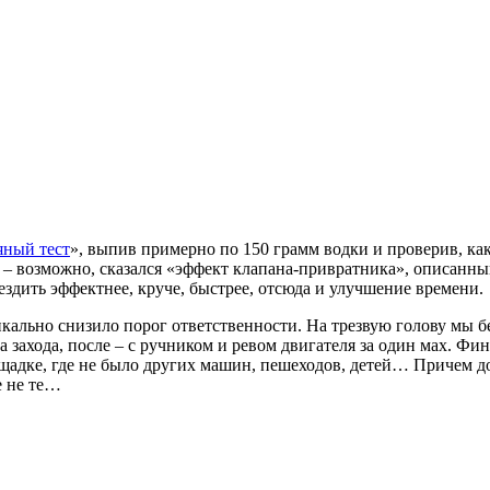
яный тест
», выпив примерно по 150 грамм водки и проверив, ка
 – возможно, сказался «эффект клапана-привратника», описанн
 ездить эффектнее, круче, быстрее, отсюда и улучшение времени.
икально снизило порог ответственности. На трезвую голову мы б
ва захода, после – с ручником и ревом двигателя за один мах. Ф
ощадке, где не было других машин, пешеходов, детей… Причем д
е не те…