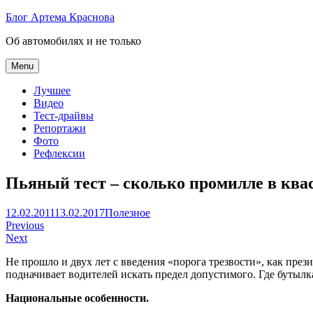
Skip
Блог Артема Краснова
to
Об автомобилях и не только
content
Menu
Лучшее
Видео
Тест-драйвы
Репортажи
Фото
Рефлексии
Пьяный тест – сколько промилле в ква
Артем
12.02.2011
13.02.2017
Полезное
Навигация
Краснов
Previous
Next
по
Не прошло и двух лет с введения «порога трезвости», как пре
записям
подначивает водителей искать предел допустимого. Где бутылка
Национальные особенности.