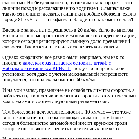
скоростью. Но безусловное поднятие лимита в городе — это
лишний повод к расхалаживанию водителей. Слышал даже
такую сентенцию: дескать, гаишники вообще оборзели, ехал в
городе 81 км/час — штрафанули. За один-то километр в час?!
Введение запаса на погрешность в 20 км/час было во многом
мотивировано распространением комплексов видеофиксации,
которые сегодня регистрируют львиную долю превышений
скорости. Так власти пытались исключить конфликты.
Однако конфликты все равно были, например, мы как-то
писали о
даме, которая пытается оспорить штраф с
мобильного комплекса КРИС-П
ввиду его неправильной
установки, хотя даже с учетом максимальной погрешности
получается, что она ехала быстрее 60 км/час.
И на мой взгляд, правильнее не ослаблять лимиты скорости, а
работать над точностью измерения скорости автоматическими
комплексами и соответствующими регламентами.
Тем более, зона нечувствительности в 10 км/час — это тоже
вполне достаточно, чтобы соблюдать лимиты, тем более,
сегодня большинство автомобилей имеют круиз-контроли,
которые позволяют не грешить в длительных поездках.