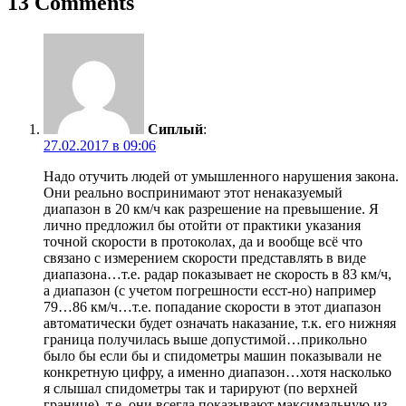
13 Comments
Сиплый
:
27.02.2017 в 09:06
Надо отучить людей от умышленного нарушения закона.
Они реально воспринимают этот ненаказуемый
диапазон в 20 км/ч как разрешение на превышение. Я
лично предложил бы отойти от практики указания
точной скорости в протоколах, да и вообще всё что
связано с измерением скорости представлять в виде
диапазона…т.е. радар показывает не скорость в 83 км/ч,
а диапазон (с учетом погрешности есст-но) например
79…86 км/ч…т.е. попадание скорости в этот диапазон
автоматически будет означать наказание, т.к. его нижняя
граница получилась выше допустимой…прикольно
было бы если бы и спидометры машин показывали не
конкретную цифру, а именно диапазон…хотя насколько
я слышал спидометры так и тарируют (по верхней
границе), т.е. они всегда показывают максимальную из