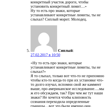
конкретный участок дороги, чтобы
установить конкретный лимит…»
Ну то есть про знаки, которые
устанавливают конкретные лимиты, ты не
слыхал? Сиплый морит. Молодец.
Сиплый
:
27.02.2017 в 10:50
«Ну то есть про знаки, которые
устанавливают конкретные лимиты, ты не
слыхал?»
Я то слыхал, только вот что-то не припомню
чтобы кто-то когда-то при их установке что-
то долго изучал, вспомни свой же каммент
выше, про американское исследование….мы
ж его обсуждаем, так? При чем же тут наши
знаки? Не хочется чтобы клиповость
сознания переходила определенные
границы…вот это были именно они.