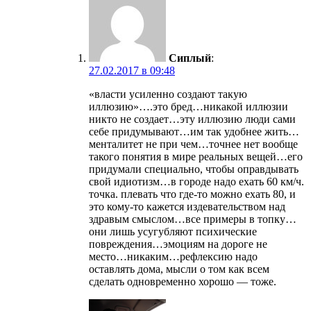
Сиплый
:
27.02.2017 в 09:48
«власти усиленно создают такую
иллюзию»….это бред…никакой иллюзии
никто не создает…эту иллюзию люди сами
себе придумывают…им так удобнее жить…
менталитет не при чем…точнее нет вообще
такого понятия в мире реальных вещей…его
придумали специально, чтобы оправдывать
свой идиотизм…в городе надо ехать 60 км/ч.
точка. плевать что где-то можно ехать 80, и
это кому-то кажется издевательством над
здравым смыслом…все примеры в топку…
они лишь усугубляют психические
повреждения…эмоциям на дороге не
место…никаким…рефлексию надо
оставлять дома, мысли о том как всем
сделать одновременно хорошо — тоже.