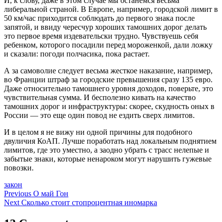
И, к слову, даже в этом случае мы останемся весьма
либеральной страной. В Европе, например, городской лимит в
50 км/час приходится соблюдать до первого знака после
запятой, и ввиду чересчур хороших тамошних дорог делать
это первое время издевательски трудно. Чувствуешь себя
ребенком, которого посадили перед мороженкой, дали ложку
и сказали: погоди полчасика, пока растает.
А за самоволие следует весьма жесткое наказание, например,
во Франции штраф за городские превышения сразу 135 евро.
Даже относительно тамошнего уровня доходов, поверьте, это
чувствительная сумма. И бесполезно кивать на качество
тамошних дорог и инфраструктуры: скорее, скудность оных в
России — это еще один повод не ездить сверх лимитов.
И в целом я не вижу ни одной причины для подобного
двуличия КоАП. Лучше поработать над локальным поднятием
лимитов, где это уместно, а заодно убрать с трасс нелепые и
забытые знаки, которые ненароком могут нарушить гужевые
повозки.
закон
Навигация
Previous
О май Гон
Next
Сколько стоит стопроцентная иномарка
по
записям