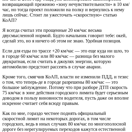
возвращающий прежнюю «зону нечувствительности» в 10 км/
час, но тогда проект положили на полку и вернулись к нему
лишь сейчас. Стоит ли ужесточать «скоростную» статью
КоАП?
Я всегда считал эти прощенные 20 км/час весьма
двусмысленной нормой. Будто начальник говорит тебе: окей,
сделай это, но я ничего об этом не знаю. Удобная позиция.
Если для езды по трассе +20 км/час — это еще куда ни шло, то
в городе 60 км/час или 80 км/час — разница без малого
двукратная, если считать в джоулях энергии, которую
автомобилю предстоит рассеять в случае аварии.
Кроме того, смягчив КоАП, власти не изменили ПДД, и тезис
о том, что теперь-де в городе разрешены 80 км/час — это
большое заблуждение. Потому что при разборе ДТП скорость
75 км/час в зоне действия городского лимита будет серьезным
доводом в пользу виновности водителя, пусть даже он вполне
искренне считает себя всюду правым.
Как по мне, гораздо честнее поднять официальный
скоростной лимит на некоторых дорогах, в том числе
городских, ведь в иных случаях 80 км/час по многополосной
дороге без нерегулируемых переходов кажутся естественной