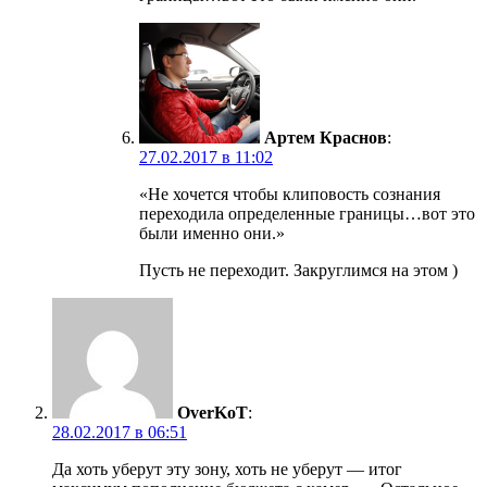
Артем Краснов
:
27.02.2017 в 11:02
«Не хочется чтобы клиповость сознания
переходила определенные границы…вот это
были именно они.»
Пусть не переходит. Закруглимся на этом )
OverKoT
:
28.02.2017 в 06:51
Да хоть уберут эту зону, хоть не уберут — итог