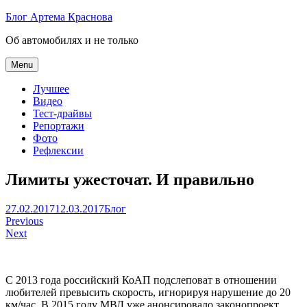
Skip
Блог Артема Краснова
to
Об автомобилях и не только
content
Menu
Лучшее
Видео
Тест-драйвы
Репортажи
Фото
Рефлексии
Лимиты ужесточат. И правильно
Артем
27.02.2017
12.03.2017
Блог
Навигация
Краснов
Previous
Next
по
записям
С 2013 года российский КоАП подслеповат в отношении
любителей превысить скорость, игнорируя нарушение до 20
км/час. В 2015 году МВД уже анонсировало законопроект,