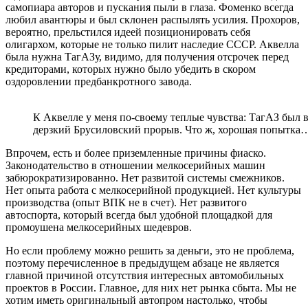
самопиара авторов и пускания пыли в глаза. Фоменко всегда
любил авантюры и был склонен распылять усилия. Прохоров,
вероятно, прельстился идеей позиционировать себя
олигархом, которые не только пилит наследие СССР. Аквелла
была нужна ТагАЗу, видимо, для получения отсрочек перед
кредиторами, которых нужно было убедить в скором
оздоровлении предбанкротного завода.
К Аквелле у меня по-своему теплые чувства: ТагАЗ был в
дерзкий Брусиловский прорыв. Что ж, хорошая попытка…
Впрочем, есть и более приземленные причины фиаско.
Законодательство в отношении мелкосерийных машин
забюрократизированно. Нет развитой системы смежников.
Нет опыта работа с мелкосерийной продукцией. Нет культуры
производства (опыт ВПК не в счет). Нет развитого
автоспорта, который всегда был удобной площадкой для
промоушена мелкосерийных шедевров.
Но если проблему можно решить за деньги, это не проблема,
поэтому перечисленное в предыдущем абзаце не является
главной причиной отсутствия интересных автомобильных
проектов в России. Главное, для них нет рынка сбыта. Мы не
хотим иметь оригинальный автопром настолько, чтобы