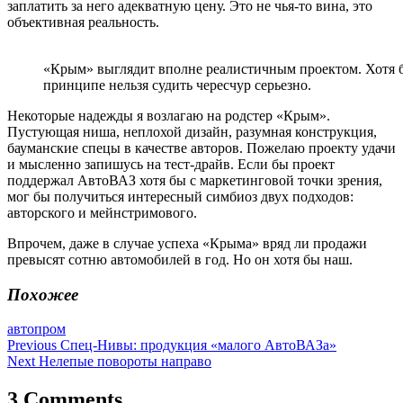
заплатить за него адекватную цену. Это не чья-то вина, это
объективная реальность.
«Крым» выглядит вполне реалистичным проектом. Хотя б
принципе нельзя судить чересчур серьезно.
Некоторые надежды я возлагаю на родстер «Крым».
Пустующая ниша, неплохой дизайн, разумная конструкция,
бауманские спецы в качестве авторов. Пожелаю проекту удачи
и мысленно запишусь на тест-драйв. Если бы проект
поддержал АвтоВАЗ хотя бы с маркетинговой точки зрения,
мог бы получиться интересный симбиоз двух подходов:
авторского и мейнстримового.
Впрочем, даже в случае успеха «Крыма» вряд ли продажи
превысят сотню автомобилей в год. Но он хотя бы наш.
Похожее
автопром
Навигация
Previous
Спец-Нивы: продукция «малого АвтоВАЗа»
Next
Нелепые повороты направо
по
записям
3 Comments