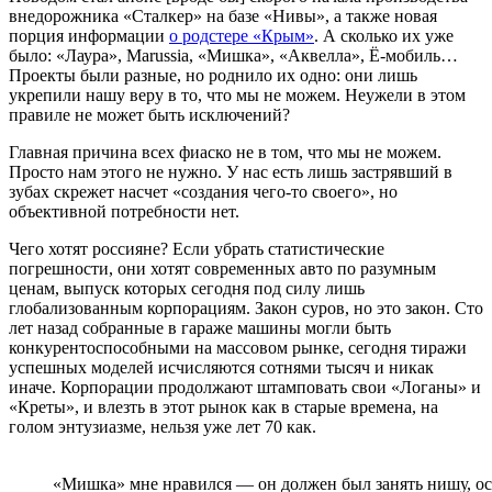
внедорожника «Сталкер» на базе «Нивы», а также новая
порция информации
о родстере «Крым»
. А сколько их уже
было: «Лаура»,
Marussia,
«Мишка», «Аквелла», Ё-мобиль…
Проекты были разные, но роднило их одно: они лишь
укрепили нашу веру в то, что мы не можем. Неужели в этом
правиле не может быть исключений?
Главная причина всех фиаско не в том, что мы не можем.
Просто нам этого не нужно. У нас есть лишь застрявший в
зубах скрежет насчет «создания чего-то своего», но
объективной потребности нет.
Чего хотят россияне? Если убрать статистические
погрешности, они хотят современных авто по разумным
ценам, выпуск которых сегодня под силу лишь
глобализованным корпорациям. Закон суров, но это закон. Сто
лет назад собранные в гараже машины могли быть
конкурентоспособными на массовом рынке, сегодня тиражи
успешных моделей исчисляются сотнями тысяч и никак
иначе. Корпорации продолжают штамповать свои «Логаны» и
«Креты», и влезть в этот рынок как в старые времена, на
голом энтузиазме, нельзя уже лет 70 как.
«Мишка» мне нравился — он должен был занять нишу, 