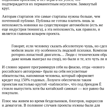
подтверждается их перманентным неуспехом. Замкнутый
круг.
Авторам стартапов эти самые стартапы нужны больше, чем
почтенной публике. Публика не готова платить лишь за
непохожесть новинки на существующие автомобили (есть же
еще индустрия тюнинга), а эта непохожесть, как правило, и
является главным козырем проекта.
Говорят, если человеку сказать абсолютную чушь, но сдел
мобиля знали эту особенность людской психики. Композ
роторно-лопастной двигатель… Люди с техническим обра
даже коньяк выиграл на спор), но были и те, кто чуть ли 
И словно заранее программируя себя на фиаско, отцы «нового
российского автопрома» брали на себя несусветные
обязательства, напоминая человека, который оформляет
кредит под 150% годовых. Лозунги обеспечили таким
проектам настолько крутой «паблисити», что под брендом Ё
стоило выпустить хотя бы китайский самокат — все равно бы
покупали.
Плюс мы живем во время бездельников, блогеров, нарциссов
и демагогов. В половине случаев проекты нужны были для