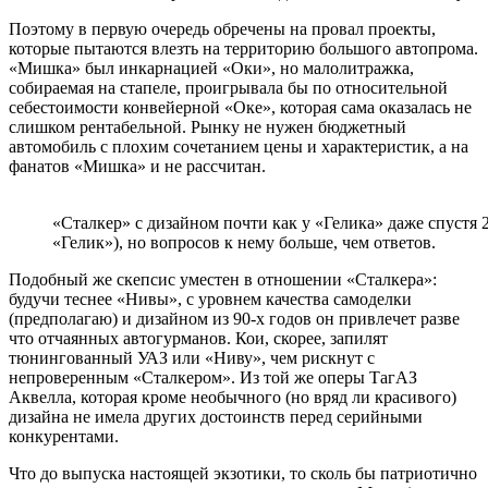
Поэтому в первую очередь обречены на провал проекты,
которые пытаются влезть на территорию большого автопрома.
«Мишка» был инкарнацией «Оки», но малолитражка,
собираемая на стапеле, проигрывала бы по относительной
себестоимости конвейерной «Оке», которая сама оказалась не
слишком рентабельной. Рынку не нужен бюджетный
автомобиль с плохим сочетанием цены и характеристик, а на
фанатов «Мишка» и не рассчитан.
«Сталкер» с дизайном почти как у «Гелика» даже спустя 2
«Гелик»), но вопросов к нему больше, чем ответов.
Подобный же скепсис уместен в отношении «Сталкера»:
будучи теснее «Нивы», с уровнем качества самоделки
(предполагаю) и дизайном из 90-х годов он привлечет разве
что отчаянных автогурманов. Кои, скорее, запилят
тюнингованный УАЗ или «Ниву», чем рискнут с
непроверенным «Сталкером». Из той же оперы ТагАЗ
Аквелла, которая кроме необычного (но вряд ли красивого)
дизайна не имела других достоинств перед серийными
конкурентами.
Что до выпуска настоящей экзотики, то сколь бы патриотично