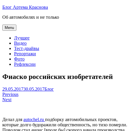
Skip
Блог Артема Краснова
to
Об автомобилях и не только
content
Menu
Лучшее
Видео
Тест-драйвы
Репортажи
Фото
Рефлексии
Фиаско российских изобретателей
Артем
29.05.2017
30.05.2017
Блог
Навигация
Краснов
Previous
Next
по
записям
Делал для
autochel.ru
подборку автомобильных проектов,
которые долго будоражили общественность, но тихо померли.
Поводом стал анонс [вроде бы] скорого начала производства