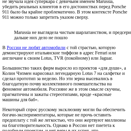
не звучала идея суперкара с девичьим именем
Marussia,
убедить реальных клиентов в его достоинствах перед
Porsche
911
было бы крайне проблематично. В этом контексте
Porsche
911
можно только запретить указом сверху.
Marussia не выглядела чистым шарлатанством, и предсе
дальше них дело не пошло
В
России не любят автомобили
с той страстью, которую
демонстрируют итальянские тиффози в адрес
Ferrari
или
англичане к своим
Lotus, TVR (
покойному) или
Jaguar.
Большинство таких фирм выросло из проектов «для души», а
Колин Чэпмен нарисовал легендарную
Lotus 7
на салфетке и
сделал прототип за неделю. Но эти зерна высевались в
благодатную почву коллективного помешательства на
феномене автомобиля. Россияне же в этом смысле скучны,
прагматичны и зажаты стереотипами, вроде «красные
машины для баб».
Некоторый спрос русскому эксклюзиву могли бы обеспечить
богачи-экспериментаторы, которые не прочь оставить
предоплату с той же легкостью, что они жертвуют миллионы
на благотворительность. Однако в России нет пиетета к
подобным проектам, и нет веры в их успех, что