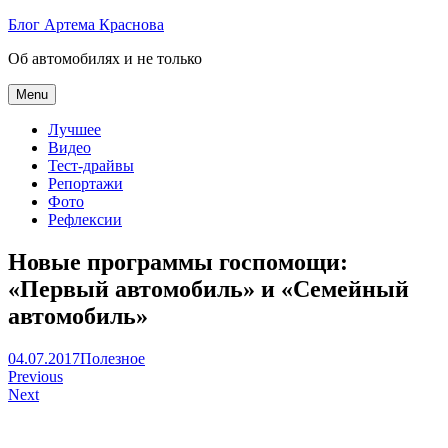
Skip
Блог Артема Краснова
to
Об автомобилях и не только
content
Menu
Лучшее
Видео
Тест-драйвы
Репортажи
Фото
Рефлексии
Новые программы госпомощи:
«Первый автомобиль» и «Семейный
автомобиль»
Артем
04.07.2017
Полезное
Навигация
Краснов
Previous
Next
по
записям