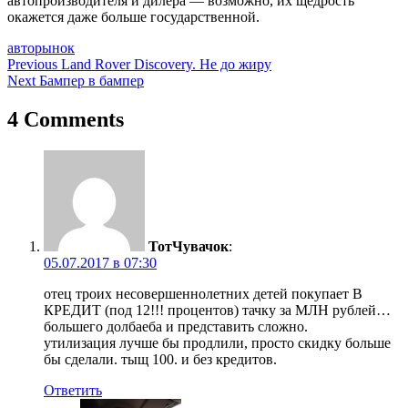
автопроизводителя и дилера — возможно, их щедрость
окажется даже больше государственной.
авторынок
Навигация
Previous
Land Rover Discovery. Не до жиру
Next
Бампер в бампер
по
записям
4 Comments
ТотЧувачок
:
05.07.2017 в 07:30
отец троих несовершеннолетних детей покупает В
КРЕДИТ (под 12!!! процентов) тачку за МЛН рублей…
большего долбаеба и представить сложно.
утилизация лучше бы продлили, просто скидку больше
бы сделали. тыщ 100. и без кредитов.
Ответить