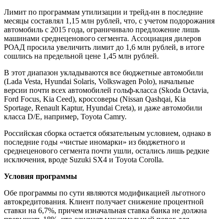
Лимит по программам утилизации и трейд-ин в последние
месяцы составлял 1,15 млн рублей, что, с учетом подорожания
автомобиль с 2015 года, ограничивало предложение лишь
машинами среднеценового сегмента. Ассоциация дилеров
РОАД просила увеличить лимит до 1,6 млн рублей, в итоге
сошлись на предельной цене 1,45 млн рублей.
В этот диапазон укладываются все бюджетные автомобили
(Lada Vesta, Hyundai Solaris, Volkswagen Polo), н
ачальные
версии почти всех автомобилей гольф-класса (
Skoda Octavia
,
Ford Focus, Kia Ceed),
кроссоверы (
Nissan Qashqai, Kia
Sportage, Renault Kaptur, Hyundai Creta),
и даже автомобили
класса
D/E,
например,
Toyota Camry.
Российская сборка остается обязательным условием, однако в
последние годы «чистые иномарки» из бюджетного и
среднеценового сегмента почти ушли, остались лишь редкие
исключения, вроде
Suzuki SX4
и
Toyota Corolla.
Условия программы
Обе программы по сути являются модификацией льготного
автокредитования. Клиент получает снижение процентной
ставки на 6,7%, причем изначальная ставка банка не должна