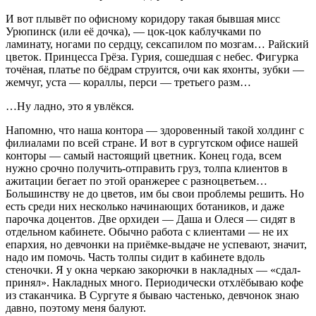
И вот плывёт по офисному коридору такая бывшая мисс
Урюпинск (или её дочка), — цок-цок каблучками по
ламинату, ногами по сердцу, сексапилом по мозгам… Райский
цветок. Принцесса Грёза. Гурия, сошедшая с небес. Фигурка
точёная, платье по бёдрам струится, очи как яхонты, зубки —
жемчуг, уста — кораллы, перси — третьего разм…
…Ну ладно, это я увлёкся.
Напомню, что наша контора — здоровенный такой холдинг с
филиалами по всей стране. И вот в сургутском офисе нашей
конторы — самый настоящий цветник. Конец года, всем
нужно срочно получить-отправить груз, толпа клиентов в
ажитации бегает по этой оранжерее с разноцветьем…
Большинству не до цветов, им бы свои проблемы решить. Но
есть среди них несколько начинающих ботаников, и даже
парочка доцентов. Две орхидеи — Даша и Олеся — сидят в
отдельном кабинете. Обычно работа с клиентами — не их
епархия, но девчонки на приёмке-выдаче не успевают, значит,
надо им помочь. Часть толпы сидит в кабинете вдоль
стеночки. Я у окна черкаю закорючки в накладных — «сдал-
принял». Накладных много. Периодически отхлёбываю кофе
из стаканчика. В Сургуте я бываю частенько, девчонок знаю
давно, поэтому меня балуют.