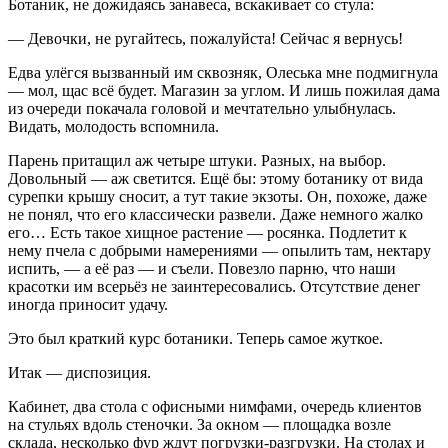
Ботаник, не дожидаясь занавеса, вскакивает со стула:
— Девочки, не ругайтесь, пожалуйста! Сейчас я вернусь!
Едва улёгся вызванный им сквозняк, Олеська мне подмигнула
— мол, щас всё будет. Магазин за углом. И лишь пожилая дама
из очереди покачала головой и мечтательно улыбнулась.
Видать, молодость вспомнила.
Парень притащил аж четыре штуки. Разных, на выбор.
Довольный — аж светится. Ещё бы: этому ботанику от вида
сурепки крышу сносит, а тут такие экзоты. Он, похоже, даже
не понял, что его классически развели. Даже немного жалко
его… Есть такое хищное растение — росянка. Подлетит к
нему пчела с добрыми намерениями — опылить там, нектару
испить, — а её раз — и съели. Повезло парню, что наши
красотки им всерьёз не заинтересовались. Отсутствие денег
иногда приносит удачу.
Это был краткий курс ботаники. Теперь самое жуткое.
Итак — диспозиция.
Кабинет, два стола с офисными нимфами, очередь клиентов
на стульях вдоль стеночки. За окном — площадка возле
склада, несколько фур ждут погрузки-разгрузки. На столах и