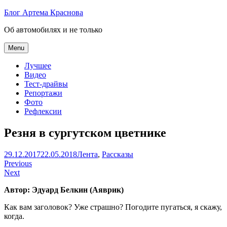
Skip
Блог Артема Краснова
to
Об автомобилях и не только
content
Menu
Лучшее
Видео
Тест-драйвы
Репортажи
Фото
Рефлексии
Резня в сургутском цветнике
Артем
29.12.2017
22.05.2018
Лента
,
Рассказы
Навигация
Краснов
Previous
Next
по
Автор: Эдуард Белкин (Аяврик)
записям
Как вам заголовок? Уже страшно? Погодите пугаться, я скажу,
когда.