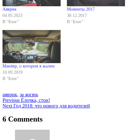
Аяврик
Моменты 2017
04.05.2023
30.12.2017
В "Блог"
В "Блог"
Манёвр, о котором я жалею
10.09.2019
В "Блог"
аяврик
,
за жизнь
Навигация
Previous
Ёлочка, стои!
Next
Год 2018: что нового для водителей
по
записям
6 Comments