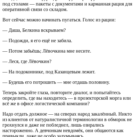
под столами — пакеты с документами и карманная рация для
оперативной связи со складом.
Вот сейчас можно начинать пугаться. Голос из рации:
— Даша, Белкина вскрываем?
— Подожди, я его ещё не забила.
— Потом забьёшь; Лёвочкина мне несите.
— Леся, где Лёвочкин?
— На подоконнике, под Казанцевым лежит.
— Будешь его потрошить — мне отдашь половину.
Теперь закройте глаза, повторите диалог, и попытайтесь
определить, где вы находитесь — в прозекторской морга или
всё же в офисе логистической компании?
Надо отдать должное — на северах народ закалённый. Никто
из клиентов от натуралистичной терминологии в обморок не
грохнулся и даже не побледнел, лишь озирались
настороженно. А девчонкам невдомёк, они общаются как
привыкли, даже не особо задумываясь.