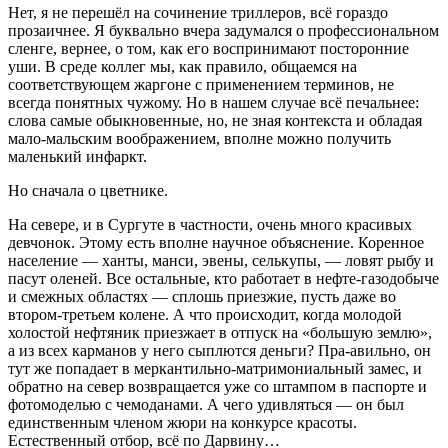
Нет, я не перешёл на сочинение триллеров, всё гораздо
прозаичнее. Я буквально вчера задумался о профессиональном
сленге, вернее, о том, как его воспринимают посторонние
уши. В среде коллег мы, как правило, общаемся на
соответствующем жаргоне с применением терминов, не
всегда понятных чужому. Но в нашем случае всё печальнее:
слова самые обыкновенные, но, не зная контекста и обладая
мало-мальским воображением, вполне можно получить
маленький инфаркт.
Но сначала о цветнике.
На севере, и в Сургуте в частности, очень много красивых
девчонок. Этому есть вполне научное объяснение. Коренное
население — ханты, манси, эвены, селькупы, — ловят рыбу и
пасут оленей. Все остальные, кто работает в нефте-газодобыче
и смежных областях — сплошь приезжие, пусть даже во
втором-третьем колене. А что происходит, когда молодой
холостой нефтяник приезжает в отпуск на «большую землю»,
а из всех карманов у него сыплются деньги? Пра-авильно, он
тут же попадает в меркантильно-матримониальный замес, и
обратно на север возвращается уже со штампом в паспорте и
фотомоделью с чемоданами. А чего удивляться — он был
единственным членом жюри на конкурсе красоты.
Естественный отбор, всё по Дарвину…