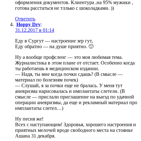
оформления документов. Клиентура ,на 95% мужики ,
готова расстаться не тллько с шоколадками. ))
Ответить
Hoppy Dry
:
31.12.2017 в 01:14
Еду в Сургут — настроение зер гут,
Еду обратно — на душе приятно. 🙂
Ну а вообще профсленг — это моя любимая тема.
Журналистика в этом плане от отстает. Особенно когда
ты работаешь в медицинском издании.
— Надя, ты мне когда почки сдашь? (В смысле —
материал по болезням почек)
— Слушай, я за почки еще не бралась. У меня тут
аневризма нарисовалась и имплантаты слетели. (В
смысле — прислали приглашение на выезд по удачной
операции аневризмы, да еще и рекламный материал про
имплантаты слетел…)
Ну песня же!
Всех с наступающим! Здоровья, хорошего настроения и
приятных мелочей вроде свободного места на стоянке
Ашана 31 декабря.