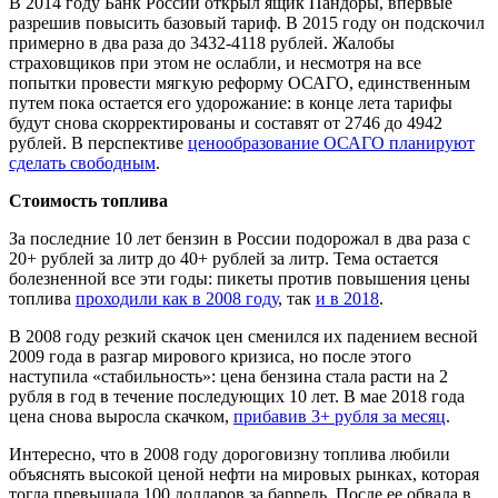
В 2014 году Банк России открыл ящик Пандоры, впервые
разрешив повысить базовый тариф. В 2015 году он подскочил
примерно в два раза до 3432-4118 рублей. Жалобы
страховщиков при этом не ослабли, и несмотря на все
попытки провести мягкую реформу ОСАГО, единственным
путем пока остается его удорожание: в конце лета тарифы
будут снова скорректированы и составят от 2746 до 4942
рублей. В перспективе
ценообразование ОСАГО планируют
сделать свободным
.
Стоимость топлива
За последние 10 лет бензин в России подорожал в два раза с
20+ рублей за литр до 40+ рублей за литр.
Тема остается
болезненной все эти годы: пикеты против повышения цены
топлива
проходили как в 2008 году
, так
и в 2018
.
В 2008 году резкий скачок цен сменился их падением весной
2009 года в разгар мирового кризиса, но после этого
наступила «стабильность»: цена бензина стала расти на 2
рубля в год в течение последующих 10 лет. В мае 2018 года
цена снова выросла скачком,
прибавив 3+ рубля за месяц
.
Интересно, что в 2008 году дороговизну топлива любили
объяснять высокой ценой нефти на мировых рынках, которая
тогда превышала 100 долларов за баррель. После ее обвала в