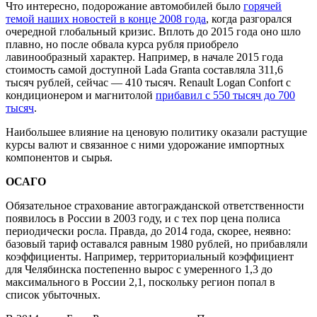
Что интересно, подорожание автомобилей было
горячей
темой наших новостей в конце 2008 года
, когда разгорался
очередной глобальный кризис. Вплоть до 2015 года оно шло
плавно, но после обвала курса рубля приобрело
лавинообразный характер. Например, в начале 2015 года
стоимость самой доступной
Lada Granta
составляла 311,6
тысяч рублей, сейчас — 410 тысяч.
Renault Logan Confort
с
кондиционером и магнитолой
прибавил с 550 тысяч до 700
тысяч
.
Наибольшее влияние на ценовую политику оказали растущие
курсы валют и связанное с ними удорожание импортных
компонентов и сырья.
ОСАГО
Обязательное страхование автогражданской ответственности
появилось в России в 2003 году, и с тех пор цена полиса
периодически росла. Правда, до 2014 года, скорее, неявно:
базовый тариф оставался равным 1980 рублей, но прибавляли
коэффициенты. Например, территориальный коэффициент
для Челябинска постепенно вырос с умеренного 1,3 до
максимального в России 2,1, поскольку регион попал в
список убыточных.