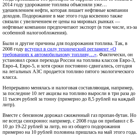
2014 году удорожание топлива объясняли уже…
удешевлением нефти, которая лишает нефтяные компании
доходов. Подорожание в мае этого года косвенно также
связали с увеличением ее цены на мировых рынках —
нефтяные компании предпочитают экспорт (в том числе, из-за
особенной налогообложения).
Были и другие причины для подорожания топлива. Так, в
2008 году
вступил в силу технический регламент «О
требованиях к автомобильному топливу…»
. Фактически, он
установил сроки перехода России на топлива классов Евро-3,
Евро-4, Евро-5, и хотя сроки постоянно сдвигались, сегодня
на легальных АЗС продается топливо пятого экологического
класса.
Непрерывно менялась и налоговая составляющая, например,
за последние 10 лет акцизы на топливо выросли в три раза до
11 тысяч рублей за тонну (примерно до 8,5 рублей на каждый
литр).
Вместе с бензином дорожал сжиженный газ пропан-бутан. Но
не всегда синхронно: например, с 2008 года он прибавил с 8-
10 до 19-22 рублей за литр, но из общего подорожания
примерно на 10 рублей половина пришлась на май этого года.