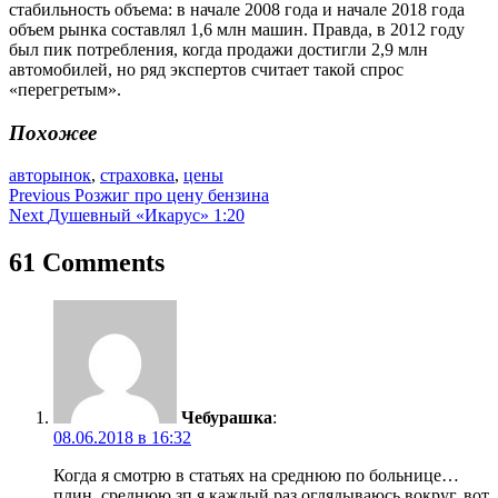
стабильность объема: в начале 2008 года и начале 2018 года
объем рынка составлял 1,6 млн машин. Правда, в 2012 году
был пик потребления, когда продажи достигли 2,9 млн
автомобилей, но ряд экспертов считает такой спрос
«перегретым».
Похожее
авторынок
,
страховка
,
цены
Навигация
Previous
Розжиг про цену бензина
Next
Душевный «Икарус» 1:20
по
записям
61 Comments
Чебурашка
:
08.06.2018 в 16:32
Когда я смотрю в статьях на среднюю по больнице…
плин, среднюю зп я каждый раз оглядываюсь вокруг. вот