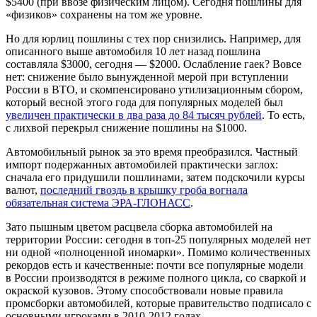
$
5400 (при ввозе физическим лицом). Сегодня пошлины для
«физиков» сохранены на том же уровне.
Но для юрлиц пошлины с тех пор снизились. Например, для
описанного выше автомобиля 10 лет назад пошлина
составляла
$
3000, сегодня —
$
2000. Ослабление гаек? Вовсе
нет: снижение было вынужденной мерой при вступлении
России в ВТО, и скомпенсировано утилизационным сбором,
который весной этого года для популярных моделей был
увеличен практически в два раза до 84 тысяч рублей
. То есть,
с лихвой перекрыл снижение пошлины на
$
1000.
Автомобильный рынок за это время преобразился. Частный
импорт подержанных автомобилей практически заглох:
сначала его придушили пошлинами, затем подскочили курсы
валют,
последний гвоздь в крышку гроба вогнала
обязательная система ЭРА-ГЛОНАСС
.
Зато пышным цветом расцвела сборка автомобилей на
территории России: сегодня в топ-25 популярных моделей нет
ни одной «полноценной иномарки». Помимо количественных
рекордов есть и качественные: почти все популярные модели
в России производятся в режиме полного цикла, со сваркой и
окраской кузовов. Этому способствовали новые правила
промсборки автомобилей, которые правительство подписало с
основными игроками в 2010-2012 годах.