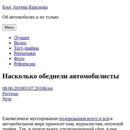
Skip
Блог Артема Краснова
to
Об автомобилях и не только
content
Menu
Лучшее
Видео
Тест-драйвы
Репортажи
Фото
Рефлексии
Насколько обеднели автомобилисты
Артем
08.06.2018
03.07.2018
Блог
Навигация
Краснов
Previous
Next
по
записям
Ежемесячное муссирование
подорожания всего и вся
в
автомобильном мире приносит нам, журналистам, неплохой
трафик. Так, в апреле вырос утилизационный сбор, в мае