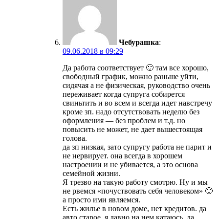
Чебурашка
:
09.06.2018 в 09:29
Да работа соответствует 🙂 там все хорошо,
свободный график, можно раньше уйти,
сидячая а не физическая, руководство очень
переживает когда супруга собирется
свиньтить и во всем и всегда идет навстречу
кроме зп. надо отсутствовать неделю без
оформления — без проблем и т.д. но
повысить не может, не дает вышестоящая
голова.
да зп низкая, зато супругу работа не парит и
не нервирует. она всегда в хорошем
настроении и не убивается, а это основа
семейной жизни.
Я трезво на такую работу смотрю. Ну и мы
не рвемся «почуствовать себя человеком» 🙂
а просто ими являемся.
Есть жилье в новом доме, нет кредитов. да
авто старое, я давно на нем катаюсь, да