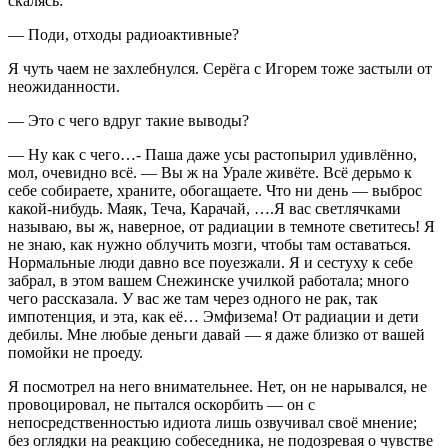
скалясь:
— Поди, отходы радиоактивные?
Я чуть чаем не захлебнулся. Серёга с Игорем тоже застыли от
неожиданности.
— Это с чего вдруг такие выводы?
— Ну как с чего…- Паша даже усы растопырил удивлённо,
мол, очевидно всё. — Вы ж на Урале живёте. Всё дерьмо к
себе собираете, храните, обогащаете. Что ни день — выброс
какой-нибудь. Маяк, Теча, Карачай, ….Я вас светлячками
называю, вы ж, наверное, от радиации в темноте светитесь! Я
не знаю, как нужно облучить мозги, чтобы там оставаться.
Нормальные люди давно все поуезжали. Я и сестуху к себе
забрал, в этом вашем Снежинске училкой работала; много
чего рассказала. У вас же там через одного не рак, так
импотенция, и эта, как её… Эмфизема! От радиации и дети
дебилы. Мне любые деньги давай — я даже близко от вашей
помойки не проеду.
Я посмотрел на него внимательнее. Нет, он не нарывался, не
провоцировал, не пытался оскорбить — он с
непосредственностью идиота лишь озвучивал своё мнение;
без оглядки на реакцию собеседника, не подозревая о чувстве