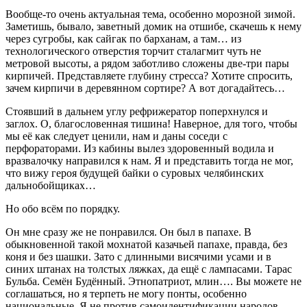
Вообще-то очень актуальная тема, особенно морозной зимой.
Заметишь, бывало, заветный домик на отшибе, скачешь к нему
через сугробы, как сайгак по барханам, а там… из
технологического отверстия торчит сталагмит чуть не
метровой высоты, а рядом заботливо сложены две-три пары
кирпичей. Представляете глубину стресса? Хотите спросить,
зачем кирпичи в деревянном сортире? А вот догадайтесь…
Стоявший в дальнем углу рефрижератор поперхнулся и
заглох. О, благословенная тишина! Наверное, для того, чтобы
мы её как следует ценили, нам и даны соседи с
перфораторами. Из кабины вылез здоровенный водила и
вразвалочку направился к нам. Я и представить тогда не мог,
что вижу героя будущей байки о суровых челябинских
дальнобойщиках…
Но обо всём по порядку.
Он мне сразу же не понравился. Он был в папахе. В
обыкновенной такой мохнатой казачьей папахе, правда, без
коня и без шашки. Зато с длинными висячими усами и в
синих штанах на толстых ляжках, да ещё с лампасами. Тарас
Бульба. Семён Будённый. Этнопатриот, млин…. Вы можете не
соглашаться, но я терпеть не могу понты, особенно
национальные. Я не против самоидентификации народов