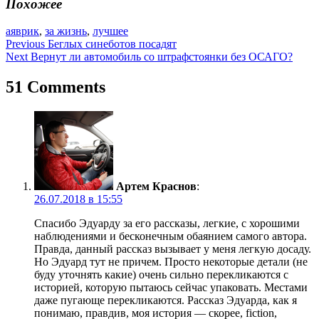
Похожее
аяврик
,
за жизнь
,
лучшее
Навигация
Previous
Беглых синеботов посадят
Next
Вернут ли автомобиль со штрафстоянки без ОСАГО?
по
записям
51 Comments
Артем Краснов
:
26.07.2018 в 15:55
Спасибо Эдуарду за его рассказы, легкие, с хорошими
наблюдениями и бесконечным обаянием самого автора.
Правда, данный рассказ вызывает у меня легкую досаду.
Но Эдуард тут не причем. Просто некоторые детали (не
буду уточнять какие) очень сильно перекликаются с
историей, которую пытаюсь сейчас упаковать. Местами
даже пугающе перекликаются. Рассказ Эдуарда, как я
понимаю, правдив, моя история — скорее, fiction,