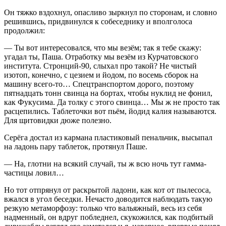
Он тяжко вздохнул, опасливо зыркнул по сторонам, и словно
решившись, придвинулся к собеседнику и вполголоса
продолжил:
— Ты вот интересовался, что мы везём; так я тебе скажу:
угадал ты, Паша. Отработку мы везём из Курчатовского
института. Стронций-90, слыхал про такой? Не чистый
изотоп, конечно, с цезием и йодом, по восемь сборок на
машину всего-то… Спецтранспортом дорого, поэтому
пятнадцать тонн свинца на бортах, чтобы нуклид не фонил,
как Фукусима. Да толку с этого свинца… Мы ж не просто так
расцепились. Таблеточки вот пьём, йодид калия называются.
Для щитовидки дюже полезно.
Серёга достал из кармана пластиковый пенальчик, высыпал
на ладонь пару таблеток, протянул Паше.
— На, глотни на всякий случай, ты ж всю ночь тут гамма-
частицы ловил…
Но тот отпрянул от раскрытой ладони, как кот от пылесоса,
вжался в угол беседки. Нечасто доводится наблюдать такую
резкую метаморфозу: только что вальяжный, весь из себя
надменный, он вдруг побледнел, скукожился, как подбитый