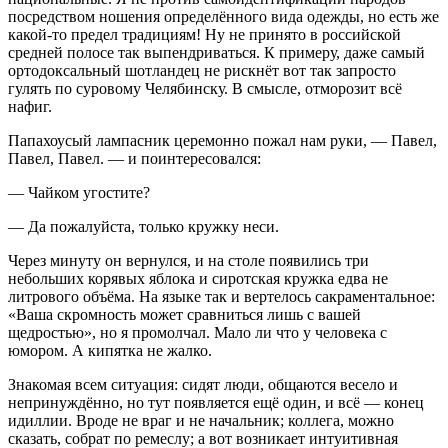
посредством ношения определённого вида одежды, но есть же
какой-то предел традициям! Ну не принято в российской
средней полосе так выпендриваться. К примеру, даже самый
ортодоксальный шотландец не рискнёт вот так запросто
гулять по суровому Челябинску. В смысле, отморозит всё
нафиг.
Папахоусый лампасник церемонно пожал нам руки, — Павел,
Павел, Павел. — и поинтересовался:
— Чайком угостите?
— Да пожалуйста, только кружку неси.
Через минуту он вернулся, и на столе появились три
небольших корявых яблока и сиротская кружка едва не
литрового объёма. На языке так и вертелось сакраментальное:
«Ваша скромность может сравниться лишь с вашей
щедростью», но я промолчал. Мало ли что у человека с
юмором. А кипятка не жалко.
Знакомая всем ситуация: сидят люди, общаются весело и
непринуждённо, но тут появляется ещё один, и всё — конец
идиллии. Вроде не враг и не начальник; коллега, можно
сказать, собрат по ремеслу; а вот возникает интуитивная