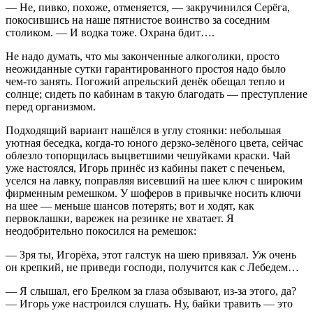
— Не, пивко, похоже, отменяется, — закручинился Серёга,
покосившись на наше пятнистое воинство за соседним
столиком. — И водка тоже. Охрана бдит….
Не надо думать, что мы законченные алкоголики, просто
неожиданные сутки гарантированного простоя надо было
чем-то занять. Погожий апрельский денёк обещал тепло и
солнце; сидеть по кабинам в такую благодать — преступление
перед организмом.
Подходящий вариант нашёлся в углу стоянки: небольшая
уютная беседка, когда-то юного дерзко-зелёного цвета, сейчас
облезло топорщилась выцветшими чешуйками краски. Чай
уже настоялся, Игорь принёс из кабины пакет с печеньем,
уселся на лавку, поправляя висевший на шее ключ с широким
фирменным ремешком. У шоферов в привычке носить ключи
на шее — меньше шансов потерять; вот и ходят, как
первоклашки, варежек на резинке не хватает. Я
неодобрительно покосился на ремешок:
— Зря ты, Игорёха, этот галстук на шею привязал. Уж очень
он крепкий, не приведи господи, получится как с Лебедем…
— Я слышал, его Брелком за глаза обзывают, из-за этого, да?
— Игорь уже настроился слушать. Ну, байки травить — это