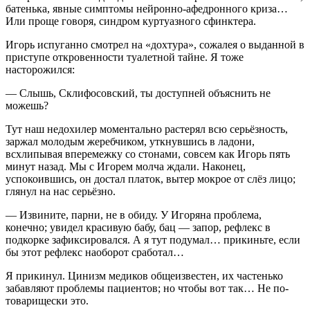
батенька, явные симптомы нейронно-афедронного криза…
Или проще говоря, синдром куртуазного сфинктера.
Игорь испуганно смотрел на «дохтура», сожалея о выданной в
приступе откровенности туалетной тайне. Я тоже
насторожился:
— Слышь, Склифосовский, ты доступней объяснить не
можешь?
Тут наш недохилер моментально растерял всю серьёзность,
заржал молодым жеребчиком, уткнувшись в ладони,
всхлипывая вперемежку со стонами, совсем как Игорь пять
минут назад. Мы с Игорем молча ждали. Наконец,
успокоившись, он достал платок, вытер мокрое от слёз лицо;
глянул на нас серьёзно.
— Извините, парни, не в обиду. У Игоряна проблема,
конечно; увидел красивую бабу, бац — запор, рефлекс в
подкорке зафиксировался. А я тут подумал… прикиньте, если
бы этот рефлекс наоборот сработал…
Я прикинул. Цинизм медиков общеизвестен, их частенько
забавляют проблемы пациентов; но чтобы вот так… Не по-
товарищески это.