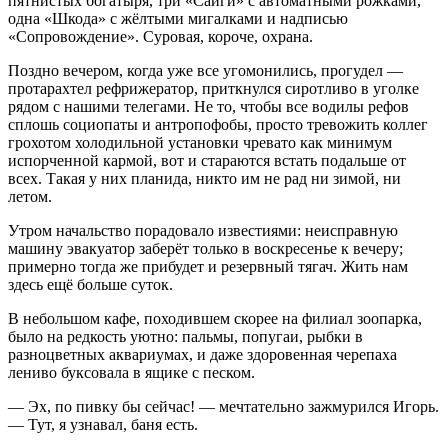
пятнистых богатыря, три «Сайги» с автоматными рожками,
одна «Шкода» с жёлтыми мигалками и надписью
«Сопровождение». Суровая, короче, охрана.
Поздно вечером, когда уже все угомонились, прогудел —
протарахтел рефрижератор, приткнулся сиротливо в уголке
рядом с нашими телегами. Не то, чтобы все водилы рефов
сплошь социопаты и антропофобы, просто тревожить коллег
грохотом холодильной установки чревато как минимум
испорченной кармой, вот и стараются встать подальше от
всех. Такая у них планида, никто им не рад ни зимой, ни
летом.
Утром начальство порадовало известиями: неисправную
машину эвакуатор заберёт только в воскресенье к вечеру;
примерно тогда же прибудет и резервный тягач. Жить нам
здесь ещё больше суток.
В небольшом кафе, походившем скорее на филиал зоопарка,
было на редкость уютно: пальмы, попугаи, рыбки в
разноцветных аквариумах, и даже здоровенная черепаха
лениво буксовала в ящике с песком.
— Эх, по пивку бы сейчас! — мечтательно зажмурился Игорь.
— Тут, я узнавал, баня есть.