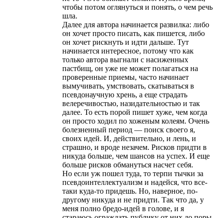
чтобы потом оглянуться и понять, о чем речь
шла.
Далее для автора начинается развилка: либо
он хочет просто писать, как пишется, либо
он хочет рискнуть и идти дальше. Тут
начинается интересное, потому что как
только автора выгнали с насиженных
пастбищ, он уже не может полагаться на
проверенные приемы, часто начинает
вымучивать, умствовать, скатываться в
псевдонаучную хрень, а еще страдать
велеречивостью, назидательностью и так
далее. То есть порой пишет хуже, чем когда
он просто ходил по хоженым колеям. Очень
болезненный период — поиск своего я,
своих идей. И, действительно, и лень, и
страшно, и вроде незачем. Рисков придти в
никуда больше, чем шансов на успех. И еще
больше рисков обмануться насчет себя.
Но если уж пошел туда, то терпи тычки за
псевдоинтеллектуализм и надейся, что все-
таки куда-то придешь. Но, наверное, по-
другому никуда и не придти. Так что да, у
меня полно бредо-идей в голове, и я
стараюсь ограждать публику от них до поры,