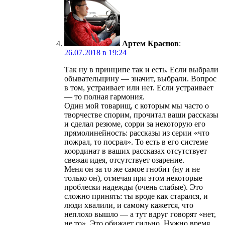
Артем Краснов
:
26.07.2018 в 19:24
Так ну в принципе так и есть. Если выбрали
обывательщину — значит, выбрали. Вопрос
в том, устраивает или нет. Если устраивает
— то полная гармония.
Один мой товарищ, с которым мы часто о
творчестве спорим, прочитал ваши рассказы
и сделал резюме, сорри за некоторую его
прямолинейность: рассказы из серии «что
пожрал, то посрал». То есть в его системе
координат в ваших рассказах отсутствует
свежая идея, отсутствует озарение.
Меня он за то же самое гнобит (ну и не
только он), отмечая при этом некоторые
проблески надежды (очень слабые). Это
сложно принять: ты вроде как старался, и
люди хвалили, и самому кажется, что
неплохо вышло — а тут вдруг говорят «нет,
не то». Это обижает сильно. Нужно время,