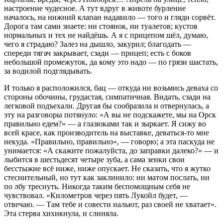
настроение чудесное. А тут вдруг в животе бурление
началось, на нижний клапан надавило — того и гляди сорвёт.
Дорога там сами знаете: ни стоянок, ни туалетов; кустов
нормальных и тех не найдёшь. А я с прицепом шёл, думаю,
чего я страдаю? Залез на дышло, закурил; благодать —
спереди тягач закрывает, сзади — прицеп; есть с боков
небольшой промежуток, да кому это надо — по грязи шастать,
за водилой подглядывать.
И только я расположился, бац — откуда ни возьмись деваха со
стороны обочины, грудастая, симпатичная. Видать, сзади на
легковой подъехали. Другая бы сообразила и отвернулась, а
эту на разговоры потянуло: «А вы не подскажете, мы на Орск
правильно едем?» — а глазюками так и зыркает. Я сижу во
всей красе, как производитель на выставке, деваться-то мне
некуда. «Правильно, правильно», — говорю; а эта паскуда не
унимается: «А скажите пожалуйста, до заправки далеко?» — и
лыбится в шестьдесят четыре зуба, а сама зенки свои
бесстыжие всё ниже, ниже опускает. Не сказать, что я жутко
стеснительный, но тут как заклинило: ни матом послать, ни
по лбу треснуть. Никогда таким беспомощным себя не
чувствовал. «Километров через пять Лукойл будет, —
отвечаю. — Там тебе и совести нальют, раз своей не хватает».
Эта стерва хихикнула, и слиняла.