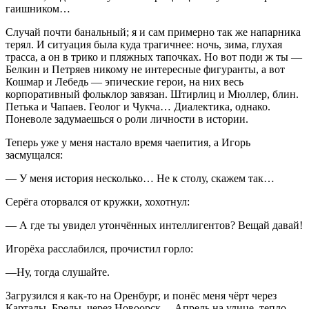
гаишником…
Случай почти банальный; я и сам примерно так же напарника
терял. И ситуация была куда трагичнее: ночь, зима, глухая
трасса, а он в трико и пляжных тапочках. Но вот поди ж ты —
Белкин и Петряев никому не интересные фигуранты, а вот
Кошмар и Лебедь — эпические герои, на них весь
корпоративный фольклор завязан. Штирлиц и Мюллер, блин.
Петька и Чапаев. Геолог и Чукча… Диалектика, однако.
Поневоле задумаешься о роли личности в истории.
Теперь уже у меня настало время чаепития, а Игорь
засмущался:
— У меня история несколько… Не к столу, скажем так…
Серёга оторвался от кружки, хохотнул:
— А где ты увидел утончённых интеллигентов? Вещай давай!
Игорёха расслабился, прочистил горло:
—Ну, тогда слушайте.
Загрузился я как-то на Оренбург, и понёс меня чёрт через
Карталы, Бреды, через Новоорск… Апрель на улице, тепло,