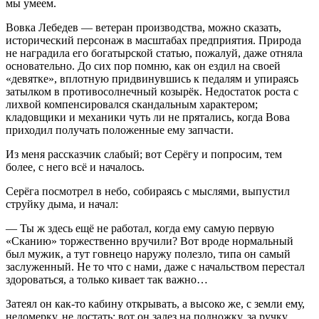
мы умеем.
Вовка Лебедев — ветеран производства, можно сказать,
исторический персонаж в масштабах предприятия. Природа
не наградила его богатырской статью, пожалуй, даже отняла
основательно. До сих пор помню, как он ездил на своей
«девятке», вплотную придвинувшись к педалям и упираясь
затылком в противосолнечный козырёк. Недостаток роста с
лихвой компенсировался скандальным характером;
кладовщики и механики чуть ли не прятались, когда Вова
приходил получать положенные ему запчасти.
Из меня рассказчик слабый; вот Серёгу и попросим, тем
более, с него всё и началось.
Серёга посмотрел в небо, собираясь с мыслями, выпустил
струйку дыма, и начал:
— Ты ж здесь ещё не работал, когда ему самую первую
«Сканию» торжественно вручили? Вот вроде нормальный
был мужик, а тут говнецо наружу полезло, типа он самый
заслуженный. Не то что с нами, даже с начальством перестал
здороваться, а только кивает так важно…
Затеял он как-то кабину открывать, а высоко же, с земли ему,
недомерку, не достать; вот он залез на подножку, за ручку