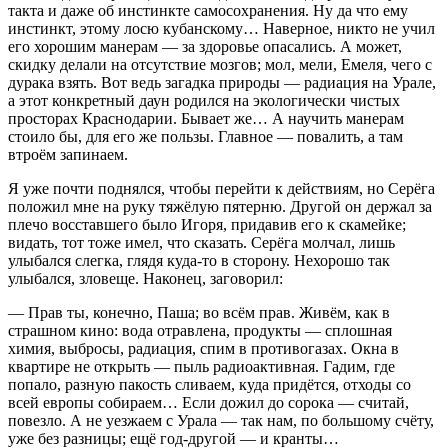
такта и даже об инстинкте самосохранения. Ну да что ему
инстинкт, этому лосю кубанскому… Наверное, никто не учил
его хорошим манерам — за здоровье опасались. А может,
скидку делали на отсутствие мозгов; мол, мели, Емеля, чего с
дурака взять. Вот ведь загадка природы — радиация на Урале,
а этот конкретный даун родился на экологически чистых
просторах Краснодарии. Бывает же… А научить манерам
стоило бы, для его же пользы. Главное — повалить, а там
втроём запинаем.
Я уже почти поднялся, чтобы перейти к действиям, но Серёга
положил мне на руку тяжёлую пятерню. Другой он держал за
плечо восставшего было Игоря, придавив его к скамейке;
видать, тот тоже имел, что сказать. Серёга молчал, лишь
улыбался слегка, глядя куда-то в сторону. Нехорошо так
улыбался, зловеще. Наконец, заговорил:
— Прав ты, конечно, Паша; во всём прав. Живём, как в
страшном кино: вода отравлена, продукты — сплошная
химия, выбросы, радиация, спим в противогазах. Окна в
квартире не открыть — пыль радиоактивная. Гадим, где
попало, разную пакость сливаем, куда придётся, отходы со
всей европы собираем… Если дожил до сорока — считай,
повезло. А не уезжаем с Урала — так нам, по большому счёту,
уже без разницы; ещё год-другой — и кранты…