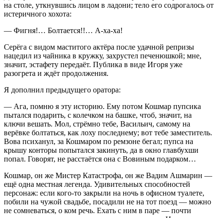
на столе, уткнувшись лицом в ладони; тело его содрогалось от
истеричного хохота:
— Фигня!… Болтается!!… А-ха-ха!
Серёга с видом маститого актёра после удачной репризы
нацедил из чайника в кружку, захрустел печенюшкой; мне,
значит, эстафету передаёт. Публика в виде Игоря уже
разогрета и ждёт продолжения.
Я дополнил предыдущего оратора:
— Ага, помню я эту историю. Ему потом Кошмар пупсика
пытался подарить, с колечком на башке, чтоб, значит, на
ключи вешать. Мол, стрёмно тебе, Васильич, самому на
верёвке болтаться, как лоху последнему; вот тебе заместитель.
Вова психанул, за Кошмаром по ремзоне бегал; пупса на
крышу конторы попытался закинуть, да в окно главбухши
попал. Говорят, не расстаётся она с Вовиным подарком…
Кошмар, он же Мистер Катастрофа, он же Вадим Ашмарин —
ещё одна местная легенда. Удивительных способностей
персонаж: если кого-то закрыли на ночь в офисном туалете,
побили на чужой свадьбе, посадили не на тот поезд — можно
не сомневаться, о ком речь. Ехать с ним в паре — почти