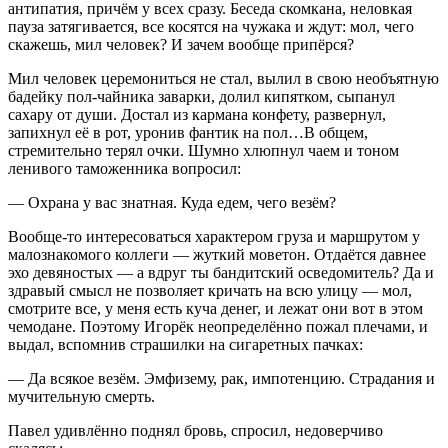
антипатия, причём у всех сразу. Беседа скомкана, неловкая
пауза затягивается, все косятся на чужака и ждут: мол, чего
скажешь, мил человек? И зачем вообще припёрся?
Мил человек церемониться не стал, вылил в свою необъятную
бадейку пол-чайника заварки, долил кипятком, сыпанул
сахару от души. Достал из кармана конфету, развернул,
запихнул её в рот, уронив фантик на пол…В общем,
стремительно терял очки. Шумно хлюпнул чаем и тоном
ленивого таможенника вопросил:
— Охрана у вас знатная. Куда едем, чего везём?
Вообще-то интересоваться характером груза и маршрутом у
малознакомого коллеги — жуткий моветон. Отдаётся давнее
эхо девяностых — а вдруг ты бандитский осведомитель? Да и
здравый смысл не позволяет кричать на всю улицу — мол,
смотрите все, у меня есть куча денег, и лежат они вот в этом
чемодане. Поэтому Игорёк неопределённо пожал плечами, и
выдал, вспомнив страшилки на сигаретных пачках:
— Да всякое везём. Эмфизему, рак, импотенцию. Страдания и
мучительную смерть.
Павел удивлённо поднял бровь, спросил, недоверчиво