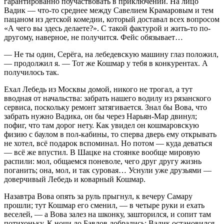
гарантированно поучаствовать в приключении. На лицо
Вадик — что-то среднее между Савелием Крамаровым и тем
пацаном из детской комедии, который доставал всех вопросом
«А чего вы здесь делаете?». С такой фактурой и жить-то по-
другому, наверное, не получится. Фейс обязывает…
— Не ты один, Серёга, на лебедевскую машину глаз положил,
— продолжил я. — Тот же Кошмар у тебя в конкурентах. А
получилось так.
Ехал Лебедь из Москвы домой, никого не трогал, а тут
вводная от начальства: забрать нашего водилу из рязанского
сервиса, поскольку ремонт затягивается. Знал бы Вова, что
забрать нужно Вадика, он бы через Нарьян-Мар двинул;
пофиг, что там дорог нету. Как увидел он кошмаровскую
физию с баулом в пол-кабины, то сперва дверь ему открывать
не хотел, всё подарок вспоминал. Но потом — куда деваться
— всё же впустил. В Шацке на стоянке вообще мировую
распили: мол, общаемся поневоле, чего друг другу жизнь
поганить; она, мол, и так суровая… Уснули уже друзьями —
доверчивый Лебедь и коварный Кошмар.
Назавтра Вова опять за руль прыгнул, к вечеру Самару
прошли; тут Кошмар его сменил, — в четыре руки и ехать
веселей, — а Вова залез на шконку, зашторился, и сопит там
потихоньку. К ночи до Бавлов добрались; Вадик остановился