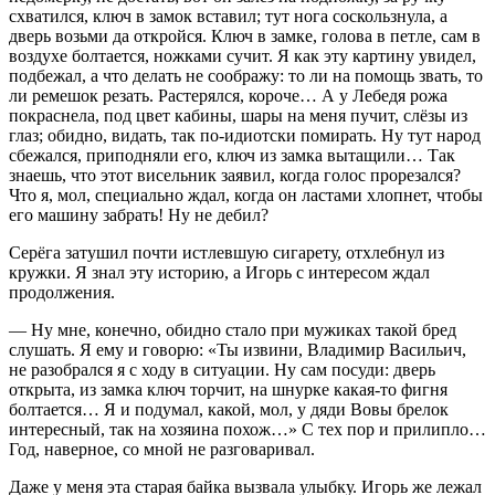
схватился, ключ в замок вставил; тут нога соскользнула, а
дверь возьми да откройся. Ключ в замке, голова в петле, сам в
воздухе болтается, ножками сучит. Я как эту картину увидел,
подбежал, а что делать не соображу: то ли на помощь звать, то
ли ремешок резать. Растерялся, короче… А у Лебедя рожа
покраснела, под цвет кабины, шары на меня пучит, слёзы из
глаз; обидно, видать, так по-идиотски помирать. Ну тут народ
сбежался, приподняли его, ключ из замка вытащили… Так
знаешь, что этот висельник заявил, когда голос прорезался?
Что я, мол, специально ждал, когда он ластами хлопнет, чтобы
его машину забрать! Ну не дебил?
Серёга затушил почти истлевшую сигарету, отхлебнул из
кружки. Я знал эту историю, а Игорь с интересом ждал
продолжения.
— Ну мне, конечно, обидно стало при мужиках такой бред
слушать. Я ему и говорю: «Ты извини, Владимир Васильич,
не разобрался я с ходу в ситуации. Ну сам посуди: дверь
открыта, из замка ключ торчит, на шнурке какая-то фигня
болтается… Я и подумал, какой, мол, у дяди Вовы брелок
интересный, так на хозяина похож…» С тех пор и прилипло…
Год, наверное, со мной не разговаривал.
Даже у меня эта старая байка вызвала улыбку. Игорь же лежал