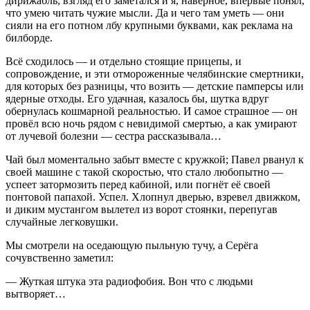
дирижабль; взгляд его заметался и я, наверное, впервые понял,
что умею читать чужие мысли. Да и чего там уметь — они
сияли на его потном лбу крупными буквами, как реклама на
билборде.
Всё сходилось — и отдельно стоящие прицепы, и
сопровождение, и эти отмороженные челябинские смертники,
для которых без разницы, что возить — детские памперсы или
ядерные отходы. Его удачная, казалось бы, шутка вдруг
обернулась кошмарной реальностью. И самое страшное — он
провёл всю ночь рядом с невидимой смертью, а как умирают
от лучевой болезни — сестра рассказывала…
Чай был моментально забыт вместе с кружкой; Павел рванул к
своей машине с такой скоростью, что стало любопытно —
успеет затормозить перед кабиной, или погнёт её своей
понтовой папахой. Успел. Хлопнул дверью, взревел движком,
и диким мустангом вылетел из ворот стоянки, перепугав
случайные легковушки.
Мы смотрели на оседающую пыльную тучу, а Серёга
сочувственно заметил:
— Жуткая штука эта радиофобия. Вон что с людьми
вытворяет…