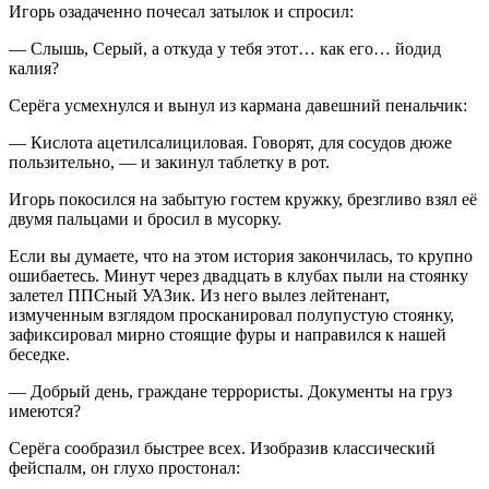
Игорь озадаченно почесал затылок и спросил:
— Слышь, Серый, а откуда у тебя этот… как его… йодид
калия?
Серёга усмехнулся и вынул из кармана давешний пенальчик:
— Кислота ацетилсалициловая. Говорят, для сосудов дюже
пользительно, — и закинул таблетку в рот.
Игорь покосился на забытую гостем кружку, брезгливо взял её
двумя пальцами и бросил в мусорку.
Если вы думаете, что на этом история закончилась, то крупно
ошибаетесь. Минут через двадцать в клубах пыли на стоянку
залетел ППСный УАЗик. Из него вылез лейтенант,
измученным взглядом просканировал полупустую стоянку,
зафиксировал мирно стоящие фуры и направился к нашей
беседке.
— Добрый день, граждане террористы. Документы на груз
имеются?
Серёга сообразил быстрее всех. Изобразив классический
фейспалм, он глухо простонал: