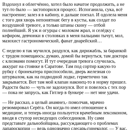
Вздохнул я облегчённо, хотел было начатое продолжить, а не
тут-то было — застопорился процесс. Испоганила, сука, всё
настроение; залез я в кабину, и дальше поехал. И одолела меня
с того дня хворь непонятная: бегу в кусты, как солдат по
воздушной тревоге, а только штаны скину — отбой
полнейший. Я уж и огурцы с молоком жрал, и селёдку с
кефиром, девчонки в столовках в меня пальцами тычут, мол,
мазохист гастрономический, фанат диарейский…
С неделю я так мучился, раздулся, как дирижабль, за баранкой
с трудом помещаюсь; думаю, домой бы вернуться, там доктора
с клизмами помогут. И тут очередная тревога случилась,
аккурат на стоянке в Саратове. Там под сортир какую-то
рубку с бронекатера приспособили, дверь железная со
штурвалом, как на подводной лодке, герметично так
закрывается. Вот там мой клапан наконец-то в норму пришел.
Радости было — чуть не задохнулся. Вот и повелось с тех пор
— пока не запрусь, как Гитлер в бункере — нет мне удачи.
— Не рассказ, а целый анамнез,- помолчав, мрачно
резюмировал Серёга. Он когда-то имел отношение к
медицине, и теперь иногда пользуется врачебным лексиконом,
вводя в ступор несведущих собеседников. Ну сами
представьте дальнобойщика, рассуждающего о проблемах
лапароскопии — ведь однозначно слесарь-гинеколог. — У вас,