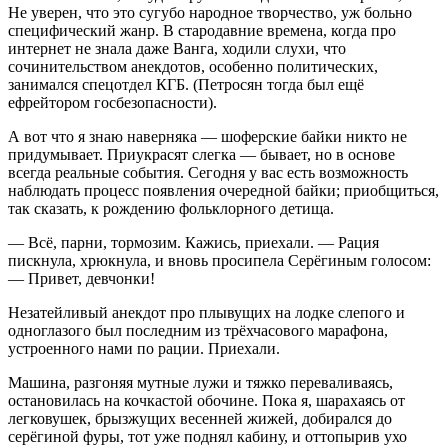
Не уверен, что это сугубо народное творчество, уж больно
специфический жанр. В стародавние времена, когда про
интернет не знала даже Ванга, ходили слухи, что
сочинительством анекдотов, особенно политических,
занимался спецотдел КГБ. (Петросян тогда был ещё
ефрейтором госбезопасности).
А вот что я знаю наверняка — шоферские байки никто не
придумывает. Приукрасят слегка — бывает, но в основе
всегда реальные события. Сегодня у вас есть возможность
наблюдать процесс появления очередной байки; приобщиться,
так сказать, к рождению фольклорного детища.
— Всё, парни, тормозим. Кажись, приехали. — Рация
пискнула, хрюкнула, и вновь просипела Серёгиным голосом:
— Привет, девчонки!
Незатейливый анекдот про плывущих на лодке слепого и
одноглазого был последним из трёхчасового марафона,
устроенного нами по рации. Приехали.
Машина, разгоняя мутные лужи и тяжко переваливаясь,
остановилась на кочкастой обочине. Пока я, шарахаясь от
легковушек, брызжущих весенней жижей, добирался до
серёгиной фуры, тот уже поднял кабину, и оттопырив ухо