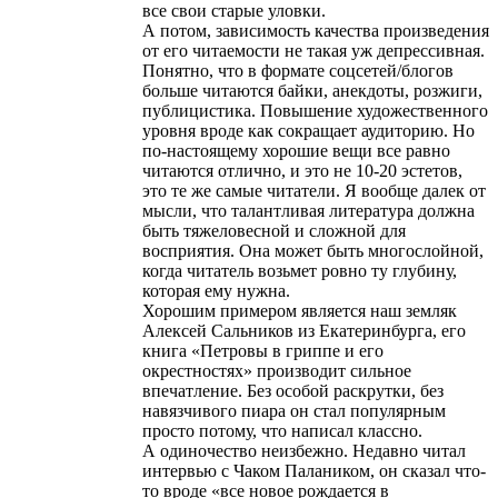
все свои старые уловки.
А потом, зависимость качества произведения
от его читаемости не такая уж депрессивная.
Понятно, что в формате соцсетей/блогов
больше читаются байки, анекдоты, розжиги,
публицистика. Повышение художественного
уровня вроде как сокращает аудиторию. Но
по-настоящему хорошие вещи все равно
читаются отлично, и это не 10-20 эстетов,
это те же самые читатели. Я вообще далек от
мысли, что талантливая литература должна
быть тяжеловесной и сложной для
восприятия. Она может быть многослойной,
когда читатель возьмет ровно ту глубину,
которая ему нужна.
Хорошим примером является наш земляк
Алексей Сальников из Екатеринбурга, его
книга «Петровы в гриппе и его
окрестностях» производит сильное
впечатление. Без особой раскрутки, без
навязчивого пиара он стал популярным
просто потому, что написал классно.
А одиночество неизбежно. Недавно читал
интервью с Чаком Палаником, он сказал что-
то вроде «все новое рождается в