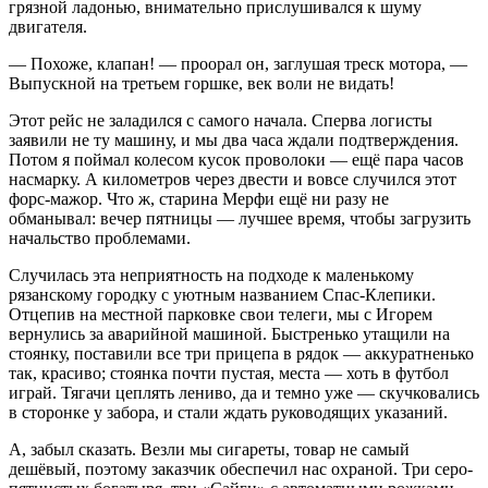
грязной ладонью, внимательно прислушивался к шуму
двигателя.
— Похоже, клапан! — проорал он, заглушая треск мотора, —
Выпускной на третьем горшке, век воли не видать!
Этот рейс не заладился с самого начала. Сперва логисты
заявили не ту машину, и мы два часа ждали подтверждения.
Потом я поймал колесом кусок проволоки — ещё пара часов
насмарку. А километров через двести и вовсе случился этот
форс-мажор. Что ж, старина Мерфи ещё ни разу не
обманывал: вечер пятницы — лучшее время, чтобы загрузить
начальство проблемами.
Случилась эта неприятность на подходе к маленькому
рязанскому городку с уютным названием Спас-Клепики.
Отцепив на местной парковке свои телеги, мы с Игорем
вернулись за аварийной машиной. Быстренько утащили на
стоянку, поставили все три прицепа в рядок — аккуратненько
так, красиво; стоянка почти пустая, места — хоть в футбол
играй. Тягачи цеплять лениво, да и темно уже — скучковались
в сторонке у забора, и стали ждать руководящих указаний.
А, забыл сказать. Везли мы сигареты, товар не самый
дешёвый, поэтому заказчик обеспечил нас охраной. Три серо-