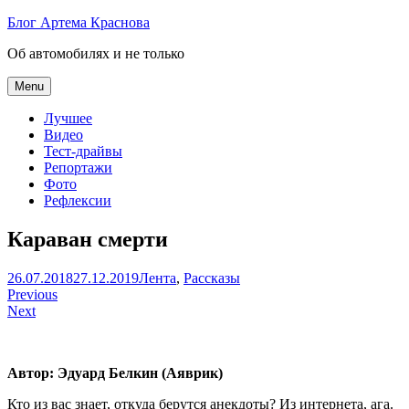
Skip
Блог Артема Краснова
to
Об автомобилях и не только
content
Menu
Лучшее
Видео
Тест-драйвы
Репортажи
Фото
Рефлексии
Караван смерти
Артем
26.07.2018
27.12.2019
Лента
,
Рассказы
Навигация
Краснов
Previous
Next
по
записям
Автор: Эдуард Белкин (Аяврик)
Кто из вас знает, откуда берутся анекдоты? Из интернета, ага.