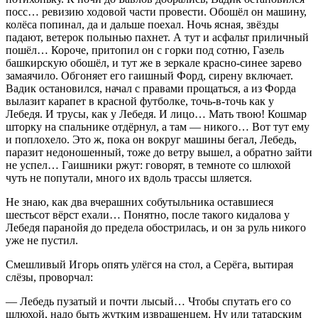
посс… ревизию ходовой части провести. Обошёл он машину,
колёса попинал, да и дальше поехал. Ночь ясная, звёзды
падают, ветерок полынью пахнет. А тут и асфальт приличный
пошёл… Короче, притопил он с горки под сотню, Газель
башкирскую обошёл, и тут же в зеркале красно-синее зарево
замаячило. Обгоняет его гаишный Форд, сирену включает.
Вадик остановился, начал с правами прощаться, а из Форда
вылазит карапет в красной футболке, точь-в-точь как у
Лебедя. И трусы, как у Лебедя. И лицо… Мать твою! Кошмар
шторку на спальнике отдёрнул, а там — никого… Вот тут ему
и поплохело. Это ж, пока он вокруг машины бегал, Лебедь,
паразит недоношенный, тоже до ветру вышел, а обратно зайти
не успел… Гаишники ржут: говорят, в темноте со шлюхой
чуть не попутали, много их вдоль трассы шляется.
Не знаю, как два вчерашних собутыльника оставшиеся
шестьсот вёрст ехали… Понятно, после такого кидалова у
Лебедя паранойя до предела обострилась, и он за руль никого
уже не пустил.
Смешливый Игорь опять улёгся на стол, а Серёга, вытирая
слёзы, проворчал:
— Лебедь пузатый и почти лысый… Чтобы спутать его со
шлюхой, надо быть жутким извращенцем. Ну или татарским