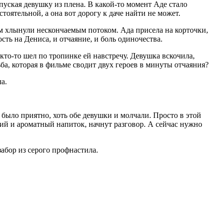
ыпуская девушку из плена. В какой-то момент Аде стало
тоятельной, а она вот дорогу к даче найти не может.
м хлынули нескончаемым потоком. Ада присела на корточки,
ость на Дениса, и отчаяние, и боль одиночества.
 кто-то шел по тропинке ей навстречу. Девушка вскочила,
ьба, которая в фильме сводит двух героев в минуты отчаяния?
а.
 было приятно, хоть обе девушки и молчали. Просто в этой
ячий и ароматный напиток, начнут разговор. А сейчас нужно
абор из серого профнастила.