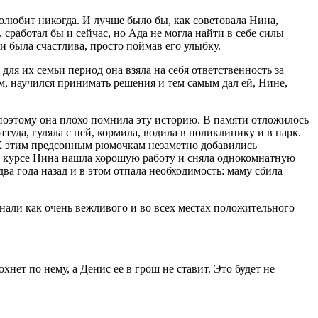
полюбит никогда. И лучше было бы, как советовала Нина,
, сработал бы и сейчас, но Ада не могла найти в себе силы
 и была счастлива, просто поймав его улыбку.
ля их семьи период она взяла на себя ответственность за
ым, научился принимать решения и тем самым дал ей, Нине,
и поэтому она плохо помнила эту историю. В памяти отложилось
ттуда, гуляла с ней, кормила, водила в поликлинику и в парк.
. К этим предсонным рюмочкам незаметно добавились
том курсе Нина нашла хорошую работу и сняла однокомнатную
два года назад и в этом отпала необходимость: маму сбила
 знали как очень вежливого и во всех местах положительного
хнет по нему, а Денис ее в грош не ставит. Это будет не