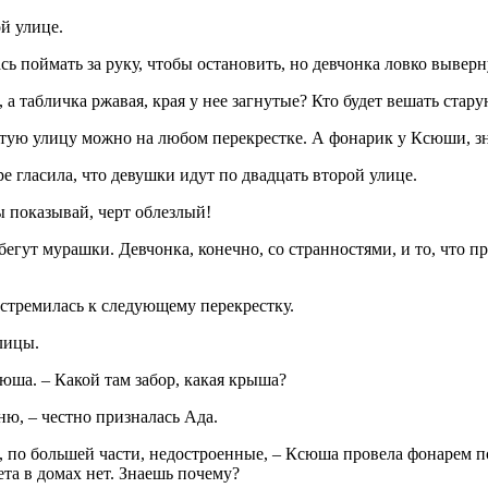
й улице.
сь поймать за руку, чтобы остановить, но девчонка ловко вывер
 а табличка ржавая, края у нее загнутые? Кто будет вешать стар
атую улицу можно на любом перекрестке. А фонарик у Ксюши, зна
е гласила, что девушки идут по двадцать второй улице.
ы показывай, черт облезлый!
бегут мурашки. Девчонка, конечно, со странностями, и то, что п
 устремилась к следующему перекрестку.
лицы.
юша. – Какой там забор, какая крыша?
ю, – честно призналась Ада.
а, по большей части, недостроенные, – Ксюша провела фонарем п
ета в домах нет. Знаешь почему?