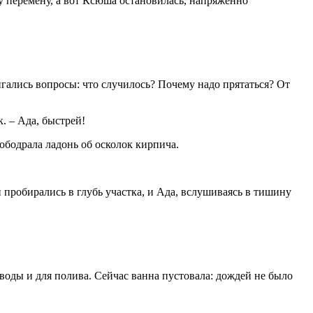
у перемену, а вот Ксюша остановилась, напряженно
игались вопросы: что случилось? Почему надо прятаться? От
. – Ада, быстрей!
ободрала ладонь об осколок кирпича.
 пробирались в глубь участка, и Ада, вслушиваясь в тишину
воды и для полива. Сейчас ванна пустовала: дождей не было