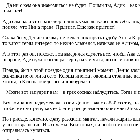
– Да ни с кем она знакомиться не будет! Пойми ты, Адик – как 
прыгнет!
Ада слышала этот разговор и лишь ухмыльнулась про себя: никуд
поняла, что Нина права. Прыгнет. Еще как прыгнет!
Слава богу, Денис никому не желал повторять судьбу Анны Ка
то вдруг терял интерес, то нежно улыбался, называя ее Адиком,
А в этот раз он, похоже, вознамерился сделать все, чтобы Ада 
перроне, Аде нужно было развернуться и уйти, но ноги словно в
Правда, был в этой поездке один приятный момент: Денис взял
девчонка не от мира сего: Ксюша иногда говорила странные ве
хохота, а Ксюша обиделась и пробурчала:
– Мозги вот запудрит вам – в трех соснах заблудитесь. Тогда и 
Вся компания недоумевала, зачем Денис взял с собой сестру, н
чтобы не смотреть, как ее братец бесцеремонно обнимает Лизку)
По приезде, конечно, сразу разожгли мангал, начали жарить ша
у нее отвращение. Из-за мамы. Во-вторых, ей особо никто и н
отправилась купаться.