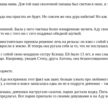
наша мама. Для той наш сволочной папаша был светом в окне, и э
а она прыгать не будет. Не совсем же она дура набитая! Но как 
рениной. Была у него тактика более изощренная: мучить Аду св
 то ни с того ни с сего поддевал обидной шуткой.
самостоятельно приняла решение лечь на рельсы: он взял с собой 
росли в землю. И теперь она ругала себя за то, что не послушала
 с собой свою младшую сестру Ксюшу. Ей было 13 лет, и она слы
щи. Например, увидев Степу, друга Антона, она безапелляционно
поржете.
о Ада восприняла этот факт как шанс больше узнать про любимог
, а потом и вовсе записалась едва ли не в подруги девчонке – та
шлыки, девчонки настругали салатов, парни достали водку. Пить
е предлагал. Все парни приехали со своими девушками и на Аду 