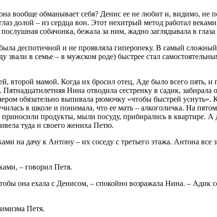
 она вообще обманывает себя? Денис ее не любит и, видимо, не 
 глаз долой – из сердца вон. Этот нехитрый метод работал веками
к послушная собачонка, бежала за ним, жадно заглядывала в глаза
была деспотичной и не проявляла гиперопеку. В самый сложный д
ду звали в семье – в мужском роде) быстрее стал самостоятельн
ей, второй мамой. Когда их бросил отец, Аде было всего пять, 
. Пятнадцатилетняя Нина отводила сестренку в садик, забирала о
 вечером обязательно выпивала рюмочку «чтобы быстрей уснуть»
училась в школе и понимала, что ее мать – алкоголичка. На пя
ю: приносили продукты, мыли посуду, прибирались в квартире. А 
ивела туда и своего жениха Петю.
ками на дачу к Антону – их соседу с третьего этажа. Антона все
ками, – говорил Петя.
тобы она ехала с Денисом, – спокойно возражала Нина. – Адик со
тимизма Петя.