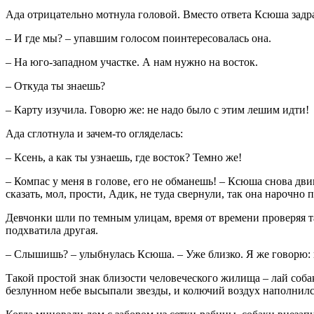
Ада отрицательно мотнула головой. Вместо ответа Ксюша задра
– И где мы? – упавшим голосом поинтересовалась она.
– На юго-западном участке. А нам нужно на восток.
– Откуда ты знаешь?
– Карту изучила. Говорю же: не надо было с этим лешим идти!
Ада сглотнула и зачем-то огляделась:
– Ксень, а как ты узнаешь, где восток? Темно же!
– Компас у меня в голове, его не обманешь! – Ксюша снова двин
сказать, мол, прости, Адик, не туда свернули, так она нарочно
Девчонки шли по темным улицам, время от времени проверяя таб
подхватила другая.
– Слышишь? – улыбнулась Ксюша. – Уже близко. Я же говорю: к
Такой простой знак близости человеческого жилища – лай собак 
безлунном небе высыпали звезды, и колючий воздух наполнился