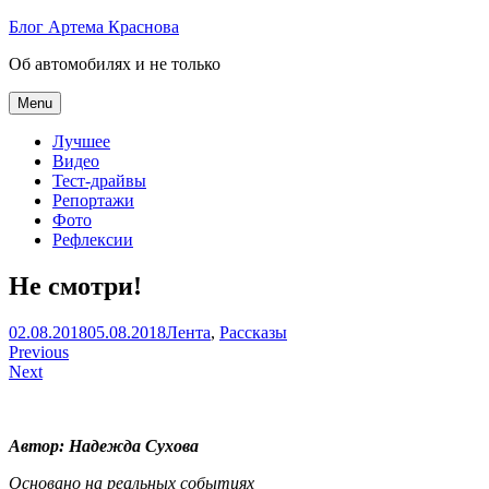
Skip
Блог Артема Краснова
to
Об автомобилях и не только
content
Menu
Лучшее
Видео
Тест-драйвы
Репортажи
Фото
Рефлексии
Не смотри!
Артем
02.08.2018
05.08.2018
Лента
,
Рассказы
Навигация
Краснов
Previous
Next
по
записям
Автор: Надежда Сухова
Основано на реальных событиях