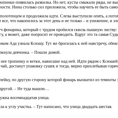
 тропинки появилась развилка. Но нет, кусты смыкали ряды, не в
ности. Нина столько сил приложила, чтобы научить ее быть самос
 полотенцем и продолжила идти. Слезы выступили опять, а пото
 все, что накопилось за этот день и не только – и унижение, и зл
 луч фонарика, который с трудом пробился сквозь пышную листву:
у, а может, даже попросит ее проводить. Вдруг это та самая Суд
ком Ада узнала Ксюшу. Тут же бросилась к ней навстречу, обнял
уркнула девчонка. – Пошли домой.
у нее тропинку и ветки, нависшие над ней. Идти рядом с Ксюшей
т чай, достанут упаковку сушек и тогда, мерно прихлебывая гор
лейку, по другую сторону которой фонарь выхватил из темноты з
в другой. – Не туда вышли…
 нужна восемнадцатая улица.
а к углу участка. – Тут написано, что улица двадцать шестая.