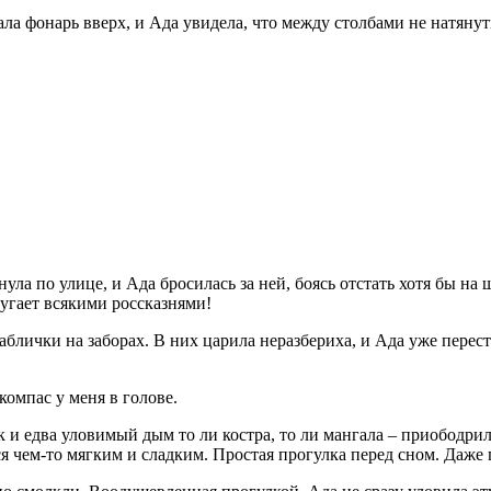
ла фонарь вверх, и Ада увидела, что между столбами не натянут
ула по улице, и Ада бросилась за ней, боясь отстать хотя бы на 
 пугает всякими россказнями!
лички на заборах. В них царила неразбериха, и Ада уже переста
омпас у меня в голове.
и едва уловимый дым то ли костра, то ли мангала – приободрил А
 чем-то мягким и сладким. Простая прогулка перед сном. Даже 