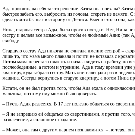
Ада проклинала себя за это решение. Зачем она поехала? Зачем
быстрее забыть его, выбросить из головы, стереть из памяти. С
сделать хотя бы шаг в сторону от Дениса. Вместо этого она, ка
Нина, старшая сестра Ады, была против поездки. Нет, Нина не 
сестру и делала все возможное, чтобы ее любимый Адик (так А
свободу.
Старшую сестру Ада никогда не считала именно сестрой – скор
лишь то, что мама много плакала и почти не вставала с кровати
Потом мама перестала плакать и начала ходить на работу, но
послеобеденные, а потом и утренние. Ада к тому времени уже 
квартиру, куда забрала сестру. Мать они навещали раз в недел
машина. Сестры вернулись в старую квартиру, а потом Нина пр
Кстати, он не был против того, чтобы Ада ехала с одноклассни
мальчика, поэтому ему можно было доверять.
– Пусть Адик развеется. В 17 лет полезно общаться со сверстни
– Я не запрещаю ей общаться со сверстниками, я против того, ч
развлечение, а сплошное страдание.
– Может, она там с другим парнем познакомится, – не терял оп