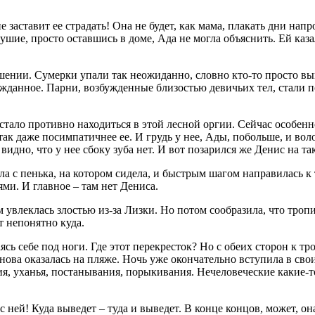
заставит ее страдать! Она не будет, как мама, плакать дни напро
шие, просто оставшись в доме, Ада не могла объяснить. Ей каза
решении. Сумерки упали так неожиданно, словно кто-то просто в
жданное. Парни, возбужденные близостью девичьих тел, стали по
, стало противно находиться в этой лесной оргии. Сейчас особе
так даже посимпатичнее ее. И грудь у нее, Ады, побольше, и вол
 видно, что у нее сбоку зуба нет. И вот позарился же Денис на та
а с пенька, на котором сидела, и быстрым шагом направилась к 
ми. И главное – там нет Дениса.
м увлеклась злостью из-за Лизки. Но потом сообразила, что троп
т непонятно куда.
ясь себе под ноги. Где этот перекресток? Но с обеих сторон к т
ова оказалась на пляже. Ночь уже окончательно вступила в свои 
, уханья, постанывания, порыкивания. Нечеловеческие какие-то
с ней! Куда выведет – туда и выведет. В конце концов, может, о