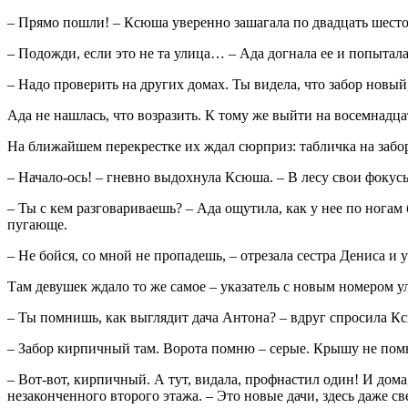
– Прямо пошли! – Ксюша уверенно зашагала по двадцать шесто
– Подожди, если это не та улица… – Ада догнала ее и попытала
– Надо проверить на других домах. Ты видела, что забор новый,
Ада не нашлась, что возразить. К тому же выйти на восемнадц
На ближайшем перекрестке их ждал сюрприз: табличка на забор
– Начало-ось! – гневно выдохнула Ксюша. – В лесу свои фокус
– Ты с кем разговариваешь? – Ада ощутила, как у нее по ногам 
пугающе.
– Не бойся, со мной не пропадешь, – отрезала сестра Дениса и
Там девушек ждало то же самое – указатель с новым номером у
– Ты помнишь, как выглядит дача Антона? – вдруг спросила Кс
– Забор кирпичный там. Ворота помню – серые. Крышу не помн
– Вот-вот, кирпичный. А тут, видала, профнастил один! И дом
незаконченного второго этажа. – Это новые дачи, здесь даже св