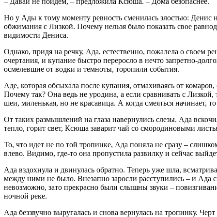
– Давай не пойдем, – предложила Ксюша. – Дома безопаснее.
Но у Ады к тому моменту ревность сменилась злостью: Денис не 
обжимания с Лизкой. Почему нельзя было показать свое равноду
видимости Дениса.
Однако, придя на речку, Ада, естественно, пожалела о своем 
очертания, и купание быстро переросло в нечто запретно-долго
осмелевшие от водки и темноты, торопили события.
Аде, которая обсыхала после купания, отмахиваясь от комаров
Почему так? Она ведь не уродина, а если сравнивать с Лизкой, 
шеи, миленькая, но не красавица. А когда смеяться начинает, то
От таких размышлений на глаза навернулись слезы. Ада вскочил
тепло, горит свет, Ксюша заварит чай со смородиновыми листья
То, что идет не по той тропинке, Ада поняла не сразу – слишко
влево. Видимо, где-то она пропустила развилку и сейчас выйде
Ада вздохнула и двинулась обратно. Теперь уже шла, всматрива
между ними не было. Внезапно заросли расступились – и Ада сн
невозможно, зато прекрасно были слышны звуки – повизгивания
ночной реке.
Ада беззвучно выругалась и снова вернулась на тропинку. Черт 