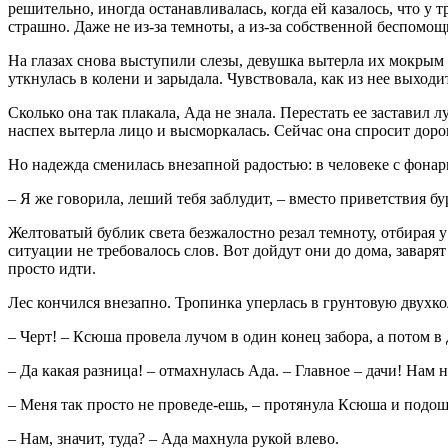
решительно, иногда останавливалась, когда ей казалось, что у
страшно. Даже не из-за темноты, а из-за собственной беспомощ
На глазах снова выступили слезы, девушка вытерла их мокрым
уткнулась в колени и зарыдала. Чувствовала, как из нее выходит
Сколько она так плакала, Ада не знала. Перестать ее заставил
наспех вытерла лицо и высморкалась. Сейчас она спросит дорог
Но надежда сменилась внезапной радостью: в человеке с фонари
– Я же говорила, леший тебя заблудит, – вместо приветствия б
Желтоватый бублик света безжалостно резал темноту, отбирая 
ситуации не требовалось слов. Вот дойдут они до дома, заваря
просто идти.
Лес кончился внезапно. Тропинка уперлась в грунтовую двухко
– Черт! – Ксюша провела лучом в один конец забора, а потом 
– Да какая разница! – отмахнулась Ада. – Главное – дачи! Нам
– Меня так просто не проведе-ешь, – протянула Ксюша и подошл
– Нам, значит, туда? – Ада махнула рукой влево.