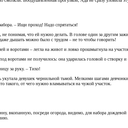
но смолкли. Воодушевленная прогулкой, Ада не сразу уловила эт
забора. – Ищи проход! Надо спрятаться!
 не понимая, что ей нужно делать. В голове один за другим заж
, даже дышать можно было с трудом – не то чтобы говорить!
й и воротами – легла на живот и ловко прошмыгнула на участок
од воротами не получилось: она ударилась головой о створку и 
цу за руку. – Тихо!
очь укутала девушек чернильной тьмой. Мелкими шагами девчонки
-то такого, от чего нужно вламываться на чужой участок.
ну, вкопанную, посреди огорода, видимо, для набора дождевой 
ению.