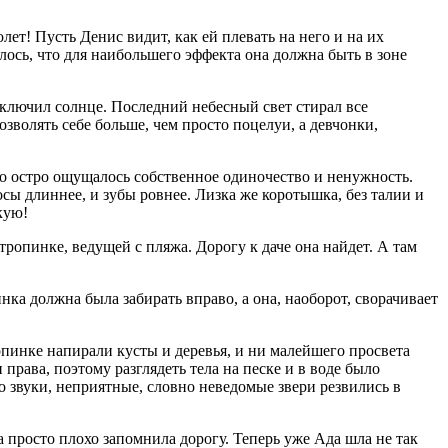
лет! Пусть Денис видит, как ей плевать на него и на их
лось, что для наибольшего эффекта она должна быть в зоне
ыключил солнце. Последний небесный свет стирал все
зволять себе больше, чем просто поцелуи, а девчонки,
нно остро ощущалось собственное одиночество и ненужность.
осы длиннее, и зубы ровнее. Лизка же коротышка, без талии и
кую!
тропинке, ведущей с пляжа. Дорогу к даче она найдет. А там
инка должна была забирать вправо, а она, наоборот, сворачивает
ропинке напирали кусты и деревья, и ни малейшего просвета
права, поэтому разглядеть тела на песке и в воде было
 звуки, неприятные, словно неведомые звери резвились в
на просто плохо запомнила дорогу. Теперь уже Ада шла не так