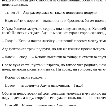
Когда миновали дом с забором из сетки-рабицы, собаки внезап
прислушиваясь.
– Ты чего? – Ада растерялась от такого поведения подруги.
– Надо сойти с дороги! – выпалила та и бросилась бегом вдоль 
У Ады бешено застучало сердце, она кинулась вслед за Ксюшей,
кого? Но всех их задать Ада не могла: от страха горло сжалось
– Сюда! – Ксюша нашла лазейку – широкий просвет между земле
Ада повторила трюк подруги, но так же изящно проскользнуть п
– Давай… сюда… – Ксюша выключила фонарь и схватила спутни
После луча света, пусть и неяркого, но такого уже родного, н
ночи, не могла уловить ни звука. Ни собак, ни голосов, ни чего
– Ксюш, объясни толком…
– Потом! – та одернула Аду и напомнила: – Тихо!
Обогнув недостроенный дом, девушки уперлись в чугунную ван
пару недель, а воду, скорей всего, уже использовали по назнач
– Залезай! – Ксюша подтолкнула Аду к ванне.