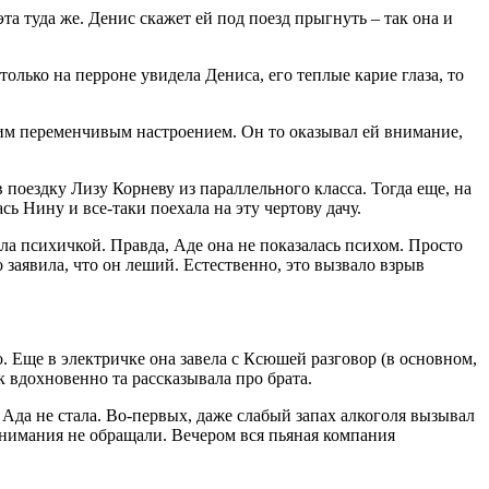
та туда же. Денис скажет ей под поезд прыгнуть – так она и
только на перроне увидела Дениса, его теплые карие глаза, то
оим переменчивым настроением. Он то оказывал ей внимание,
в поездку Лизу Корневу из параллельного класса. Тогда еще, на
сь Нину и все-таки поехала на эту чертову дачу.
ла психичкой. Правда, Аде она не показалась психом. Просто
 заявила, что он леший. Естественно, это вызвало взрыв
о. Еще в электричке она завела с Ксюшей разговор (в основном,
к вдохновенно та рассказывала про брата.
 Ада не стала. Во-первых, даже слабый запах алкоголя вызывал
внимания не обращали. Вечером вся пьяная компания