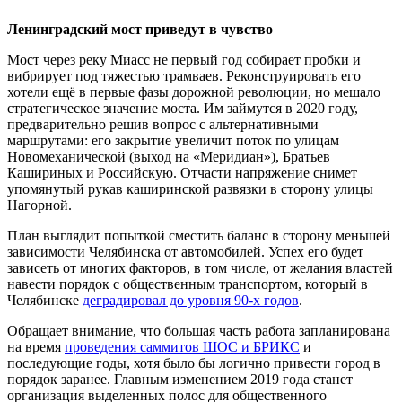
Ленинградский мост приведут в чувство
Мост через реку Миасс не первый год собирает пробки и
вибрирует под тяжестью трамваев. Реконструировать его
хотели ещё в первые фазы дорожной революции, но мешало
стратегическое значение моста. Им займутся в 2020 году,
предварительно решив вопрос с альтернативными
маршрутами: его закрытие увеличит поток по улицам
Новомеханической (выход на «Меридиан»), Братьев
Кашириных и Российскую. Отчасти напряжение снимет
упомянутый рукав каширинской развязки в сторону улицы
Нагорной.
План выглядит попыткой сместить баланс в сторону меньшей
зависимости Челябинска от автомобилей. Успех его будет
зависеть от многих факторов, в том числе, от желания властей
навести порядок с общественным транспортом, который в
Челябинске
деградировал до уровня 90-х годов
.
Обращает внимание, что большая часть работа запланирована
на время
проведения саммитов ШОС и БРИКС
и
последующие годы, хотя было бы логично привести город в
порядок заранее. Главным изменением 2019 года станет
организация выделенных полос для общественного