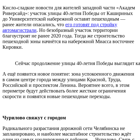
Кисло-сладкие новости для жителей западной части «Академ
Риверсайд»: участок улицы 40-летия Победы от Кашириных
до Университетской набережной оставят пешеходным —
ранее жители опасались, что
его готовят под стройку
автомагистрали
. Но безобразный участок территории
благоустроят не ранее 2020 года. Тогда же строительство
пешеходной зоны начнётся на набережной Миасса восточнее
Кировки.
Сейчас продолжение улицы 40-летия Победы выглядит к
А ещё появится новое понятие: зона успокоенного движения
в самом центре города между улицами Красной, Труда,
Российской и проспектом Ленина. Вероятнее всего, в этом
периметре будут действовать более жесткие ограничения
скорости и появятся новые пешеходные переходы.
Чурилово свяжут с городом
Радикального разрастания дорожной сети Челябинска не
запланировано, и наиболее масштабное строительство ждёт
один из самых изолированных районов — Чурилово. Связь с