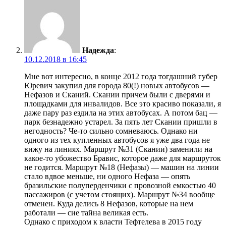
Надежда
:
10.12.2018 в 16:45
Мне вот интересно, в конце 2012 года тогдашний губер
Юревич закупил для города 80(!) новых автобусов —
Нефазов и Сканий. Скании причем были с дверями и
площадками для инвалидов. Все это красиво показали, я
даже пару раз ездила на этих автобусах. А потом бац —
парк безнадежно устарел. За пять лет Скании пришли в
негодность? Че-то сильно сомневаюсь. Однако ни
одного из тех купленных автобусов я уже два года не
вижу на линиях. Маршрут №31 (Скании) заменили на
какое-то убожество Бравис, которое даже для маршруток
не годится. Маршрут №18 (Нефазы) — машин на линии
стало вдвое меньше, ни одного Нефаза — опять
бразильские полуперденчики с провозной емкостью 40
пассажиров (с учетом стоящих). Маршрут №34 вообще
отменен. Куда делись 8 Нефазов, которые на нем
работали — сие тайна великая есть.
Однако с приходом к власти Тефтелева в 2015 году