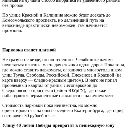
намекая на лучший способ выбраться из удалённого района
без пробок.
По улице Красной и Калинина можно будет доехать до
Комсомольского проспекта, но дальнейший путь на
велосипеде практически невозможен: там начинается
промзона.
Парковка станет платной
Не сразу и не везде, но постепенно в Челябинске начнут
появляться платные места для стоянки вдоль дорог. Пока зона,
где можно ставить паркоматы, ограничена многоугольником
улиц Труда, Свободы, Российской, Плеханова и Красной (на
карте вверху — бледно-красным цветом). В него не попал
проблемный квартал от улицы Лесопарковой до
Свердловского проспекта (район ЮУрГУ), где также
наблюдаются перманентные сложности с наличием мест.
Стоимость парковки пока неизвестна, но можно
ориентироваться на опыт соседнего Екатеринбурга, где тариф
составляет 30 рублей в час.
Улицу 40-летия Победы превратят в пешеходную зону