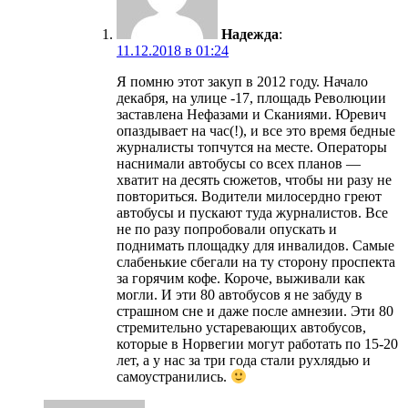
Надежда
:
11.12.2018 в 01:24
Я помню этот закуп в 2012 году. Начало
декабря, на улице -17, площадь Революции
заставлена Нефазами и Сканиями. Юревич
опаздывает на час(!), и все это время бедные
журналисты топчутся на месте. Операторы
наснимали автобусы со всех планов —
хватит на десять сюжетов, чтобы ни разу не
повториться. Водители милосердно греют
автобусы и пускают туда журналистов. Все
не по разу попробовали опускать и
поднимать площадку для инвалидов. Самые
слабенькие сбегали на ту сторону проспекта
за горячим кофе. Короче, выживали как
могли. И эти 80 автобусов я не забуду в
страшном сне и даже после амнезии. Эти 80
стремительно устаревающих автобусов,
которые в Норвегии могут работать по 15-20
лет, а у нас за три года стали рухлядью и
самоустранились.