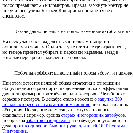
полос превышает 25 километров. Правда, замкнуть контур не
получилось: улица Братьев Кашириных останется без
спецполос.
Казань давно перешла на полноразмерные автобусы и в
На всех участках с выделенными полосами запретят
остановку и стоянку. Она и так уже почти везде ограничена,
но теперь придётся убирать и парковки-карманы, заезд в
которые перекроют выделенные полосы.
Побочный эффект: выделенный полосы уберут и парков
При этом остается неясной общая стратегия в отношении
общественного транспорта: выделенные полосы эффективны
для полноразмерных автобусов, парк которых в Челябинске
серьезно постарел. В декабре стало известно о
закупке 300
новых автобусов на газомоторном топливе
, но пока это лишь
обещания. Последние же месяцы на слуху сплошные
скандалы, например, аренда
старых иногородних автобусов
,
ноябрьская
забастовка водителей
и возбуждение уголовного
дела
против одного из бывших руководителей ОГТ Рустама
Тимуршина
.