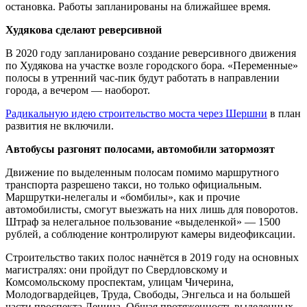
остановка. Работы запланированы на ближайшее время.
Худякова сделают реверсивной
В 2020 году запланировано создание реверсивного движения
по Худякова на участке возле городского бора. «Переменные»
полосы в утренний час-пик будут работать в направлении
города, а вечером — наоборот.
Радикальную идею строительство моста через Шершни
в план
развития не включили.
Автобусы разгонят полосами, автомобили затормозят
Движение по выделенным полосам помимо маршрутного
транспорта разрешено такси, но только официальным.
Маршрутки-нелегалы и «бомбилы», как и прочие
автомобилисты, смогут выезжать на них лишь для поворотов.
Штраф за нелегальное пользование «выделенкой» — 1500
рублей, а соблюдение контролируют камеры видеофиксации.
Строительство таких полос начнётся в 2019 году на основных
магистралях: они пройдут по Свердловскому и
Комсомольскому проспектам, улицам Чичерина,
Молодогвардейцев, Труда, Свободы, Энгельса и на большей
части проспекта Ленина. Общая протяженность выделенных