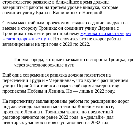
строительство развязок: в ближайшее время должны
завершиться работы на третьем уровне виадука, которые
соединит улицу Братьев Кашириных с Нагорной.
Самым масштабным проектом выглядит создание виадука на
выезде в сторону Троицка: он соединит улицу Дарвина с
Троицким трактом и решит проблему
жутковатого моста через
железнодорожные пути
. Но случится это не скоро: работы
запланированы на три года с 2020 по 2022.
Гостям города, которые въезжают со стороны Троицка, тр
через железнодорожные пути
Ещё одна современная развязка должна появиться на
пересечении Труда и «Меридиана», что вкупе с расширением
улицы Первой Пятилетки создаст ещё одну альтернативу
проспектам Победы и Ленина. Но — лишь в 2022 году.
На перспективу запланированы работы по расширению дорог
под железнодорожными мостами на Копейском шоссе,
проспекте Ленина и Троицком тракте, но предметный
разговор начнется не ранее 2022 года, а «дедлайн» для
некоторых участков и вовсе установлен на 2032 год.