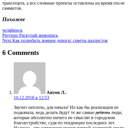
транспорта, а все сложные проекты оставлены на время после
саммитов.
Похожее
челябинск
Навигация
Previous
Раскупай живопись
Next
Как полюбить зимние дороги: советы раллистов
по
записям
6 Comments
Антон Л.
:
10.12.2018 в 12:53
Звучит неплохо, для начала! Но как бы реализация не
подкачала, ведь делать будут те же самые
дебилы
люди,
которые абсолютно ничего не смыслят в городском
благоустройстве, судя по тенденции последних лет.
Надеюсь, эти изменения станут первой ласточкой среди