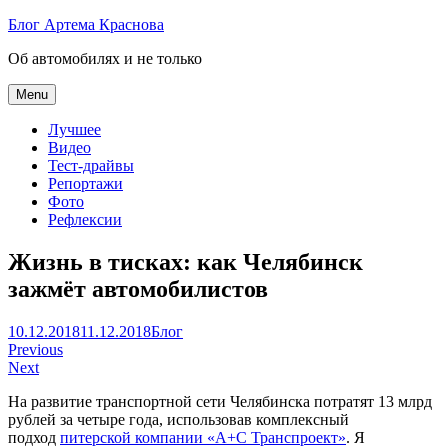
Skip
Блог Артема Краснова
to
Об автомобилях и не только
content
Menu
Лучшее
Видео
Тест-драйвы
Репортажи
Фото
Рефлексии
Жизнь в тисках: как Челябинск
зажмёт автомобилистов
Артем
10.12.2018
11.12.2018
Блог
Навигация
Краснов
Previous
Next
по
На развитие транспортной сети Челябинска потратят 13 млрд
записям
рублей за четыре года, использовав комплексный
подход
питерской компании «А+С Транспроект»
. Я