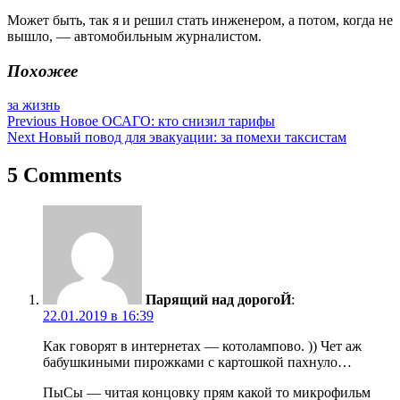
Может быть, так я и решил стать инженером, а потом, когда не
вышло, — автомобильным журналистом.
Похожее
за жизнь
Навигация
Previous
Новое ОСАГО: кто снизил тарифы
Next
Новый повод для эвакуации: за помехи таксистам
по
записям
5 Comments
Парящий над дорогоЙ
:
22.01.2019 в 16:39
Как говорят в интернетах — котолампово. )) Чет аж
бабушкиными пирожками с картошкой пахнуло…
ПыСы — читая концовку прям какой то микрофильм