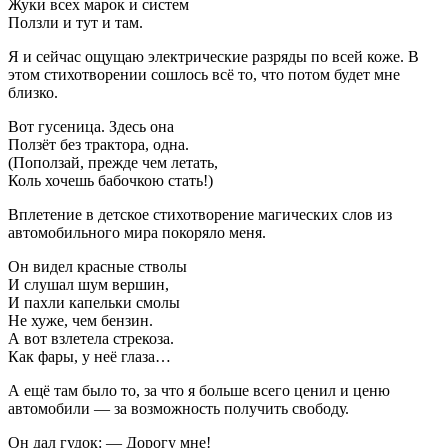
Жуки всех марок и систем
Ползли и тут и там.
Я и сейчас ощущаю электрические разряды по всей коже. В
этом стихотворении сошлось всё то, что потом будет мне
близко.
Вот гусеница. Здесь она
Ползёт без трактора, одна.
(Поползай, прежде чем летать,
Коль хочешь бабочкою стать!)
Вплетение в детское стихотворение магических слов из
автомобильного мира покоряло меня.
Он видел красные стволы
И слушал шум вершин,
И пахли капельки смолы
Не хуже, чем бензин.
А вот взлетела стрекоза.
Как фары, у неё глаза…
А ещё там было то, за что я больше всего ценил и ценю
автомобили — за возможность получить свободу.
Он дал гудок: — Дорогу мне!