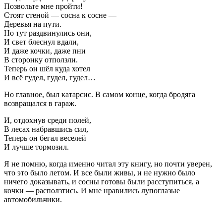
Позвольте мне пройти!
Стоят стеной — сосна к сосне —
Деревья на пути.
Но тут раздвинулись они,
И свет блеснул вдали,
И даже кочки, даже пни
В сторонку отползли.
Теперь он шёл куда хотел
И всё гудел, гудел, гудел…
Но главное, был катарсис. В самом конце, когда бродяга
возвращался в гараж.
И, отдохнув среди полей,
В лесах набравшись сил,
Теперь он бегал веселей
И лучше тормозил.
Я не помню, когда именно читал эту книгу, но почти уверен,
что это было летом. И все были живы, и не нужно было
ничего доказывать, и сосны готовы были расступиться, а
кочки — расползтись. И мне нравились лупоглазые
автомобильчики.