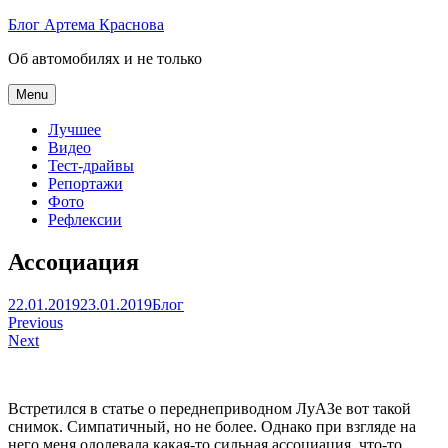
Skip
Блог Артема Краснова
to
Об автомобилях и не только
content
Menu
Лучшее
Видео
Тест-драйвы
Репортажи
Фото
Рефлексии
Ассоциация
Артем
22.01.2019
23.01.2019
Блог
Навигация
Краснов
Previous
Next
по
записям
Встретился в статье о переднеприводном ЛуАЗе вот такой
снимок. Симпатичный, но не более. Однако при взгляде на
него меня одолевала какая-то сильная ассоциация, что-то