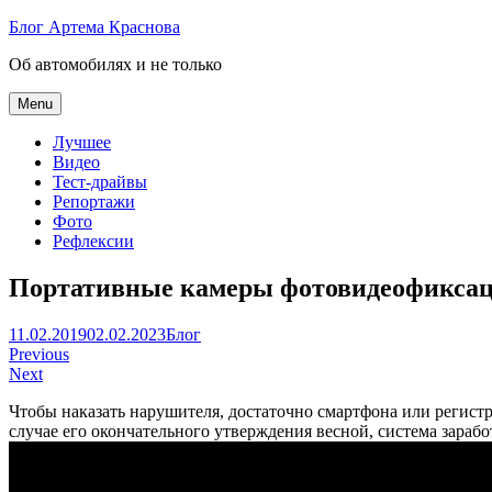
Skip
Блог Артема Краснова
to
Об автомобилях и не только
content
Menu
Лучшее
Видео
Тест-драйвы
Репортажи
Фото
Рефлексии
Портативные камеры фотовидеофиксаци
Артем
11.02.2019
02.02.2023
Блог
Навигация
Краснов
Previous
Next
по
Чтобы наказать нарушителя, достаточно смартфона или регист
записям
случае его окончательного утверждения весной, система зарабо