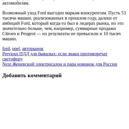
автомобилям.
Возможный уход Ford выгоден маркам конкурентам. Пусть 53
тысячи машин, реализованных в прошлом году, далеки от
амбиций Ford, который когда-то был в лидерах рынка, но это
значительно больше, чем, например, суммарные продажи
Citroen и Peugeot — их результаты не превысили и 10 тысяч
машин.
ford
,
opel
,
авторынок
Навигация
Previous
ПДД для бывалых: если знаки противоречат
светофору
по
Next
Женевский электросалон и пара новинок для России
записям
Добавить комментарий