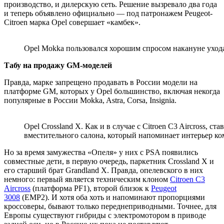
производство, и дилерскую сеть. Решение вызревало два года
и теперь объявлено официально — под патронажем Peugeot-
Citroen марка Opel совершает «камбек».
Opel Mokka пользовался хорошим спросом накануне уход
Табу на продажу GM-моделей
Правда, марке запрещено продавать в России модели на
платформе GM, которых у Opel большинство, включая некогда
популярные в России Mokka, Astra, Corsa, Insignia.
Opel Crossland X. Как и в случае с Citroen C3 Aircross, 
вместительного салона, который напоминает интерьер ко
Но за время замужества «Опеля» у них с PSA появились
совместные дети, в первую очередь, паркетник Crossland X и
его старший брат Grandland X. Правда, опелевского в них
немного: первый является техническим клоном
Citroen C3
Aircross
(платформа PF1), второй близок к
Peugeot
3008
(EMP2). И хотя оба хоть и напоминают пропорциями
кроссоверы, бывают только переднеприводными. Точнее, для
Европы существуют гибриды с электромотором в приводе