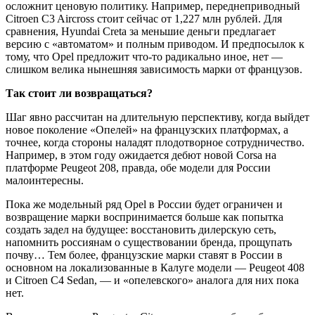
осложнит ценовую политику. Например, переднеприводный
Citroen C3 Aircross стоит сейчас от 1,227 млн рублей. Для
сравнения, Hyundai Creta за меньшие деньги предлагает
версию с «автоматом» и полным приводом. И предпосылок к
тому, что Opel предложит что-то радикально иное, нет —
слишком велика нынешняя зависимость марки от французов.
Так стоит ли возвращаться?
Шаг явно рассчитан на длительную перспективу, когда выйдет
новое поколение «Опелей» на французских платформах, а
точнее, когда стороны наладят плодотворное сотрудничество.
Например, в этом году ожидается дебют новой Corsa на
платформе Peugeot 208, правда, обе модели для России
малоинтересны.
Пока же модельный ряд Opel в России будет ограничен и
возвращение марки воспринимается больше как попытка
создать задел на будущее: восстановить дилерскую сеть,
напомнить россиянам о существовании бренда, прощупать
почву… Тем более, французские марки ставят в России в
основном на локализованные в Калуге модели — Peugeot 408
и Citroen C4 Sedan, — и «опелевского» аналога для них пока
нет.