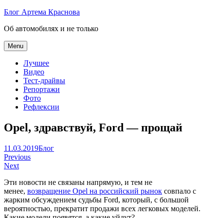
Skip
Блог Артема Краснова
to
Об автомобилях и не только
content
Menu
Лучшее
Видео
Тест-драйвы
Репортажи
Фото
Рефлексии
Opel, здравствуй, Ford — прощай
Артем
11.03.2019
Блог
Навигация
Краснов
Previous
Next
по
Эти новости не связаны напрямую, и тем не
записям
менее,
возвращение
Opel на российский рынок
совпало с
жарким обсуждением судьбы Ford, который, с большой
вероятностью, прекратит продажи всех легковых моделей.
Какие модели появятся, а какие уйдут?