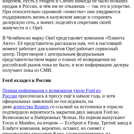
Впрочем, пусть у Peugeot и Citroen никогда не было больших
продаж в России, в чём им не откажешь — так это в упорстве.
При относительно скромной «повестке» они умудряются
поддерживать жизнь в калужском заводе и сохранять
дилерскую сеть, а значит, поделятся секретами своей
живучести и с Opel.
В Челябинске марку Opel представляет компания «Планета
Авто». Её представитель рассказала нам, что в настоящий
момент работает для клиентов Opel работает сервисный
центр. Переговоров с центральным федеральным
представительством марке о планах её возвращения на
российский рынок пока не было, и всю информацию дилеры
получают пока из СМИ.
Ford охладел к России
Первая информация о возможном уходе
Ford
из
России
просочилась в прессу ещё в начале года, и хотя
официальных заявлений не последовало, на
днях
агентство
Reuters
со ссылкой на источники в отрасли
подтвердило вероятность закрытия двух заводов Ford во
Всеволожске и Набережных Челнах. На первом выпускают
Focus и Mondeo, на втором — EcoSport и Fiesta. Третий завод в
Елабуге компания, вероятно, оставит, но снимет с
производства кроссовер Kuga, сосредоточившись на