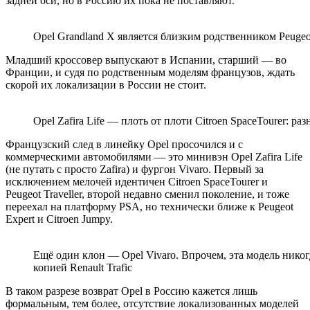
задней оси, но в Россию их пока не поставляют.
Opel Grandland X является близким родственником Peugeo
Младший кроссовер выпускают в Испании, старший — во
Франции, и судя по родственным моделям французов, ждать
скорой их локализации в России не стоит.
Opel Zafira Life — плоть от плоти Citroen SpaceTourer: р
Французский след в линейку Opel просочился и с
коммерческими автомобилями — это минивэн Opel Zafira Life
(не путать с просто Zafira) и фургон Vivaro. Первый за
исключением мелочей идентичен Citroen SpaceTourer и
Peugeot Traveller, второй недавно сменил поколение, и тоже
переехал на платформу PSA, но технически ближе к Peugeot
Expert и Citroen Jumpy.
Ещё один клон — Opel Vivaro. Впрочем, эта модель нико
копией Renault Trafic
В таком разрезе возврат Opel в Россию кажется лишь
формальным, тем более, отсутствие локализованных моделей