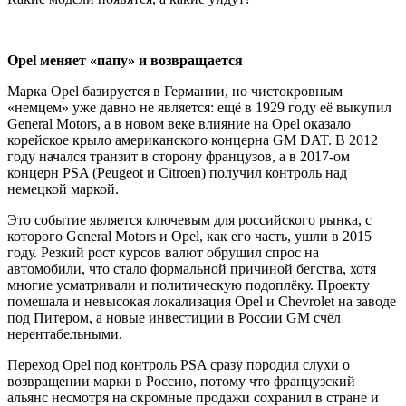
Opel меняет «папу» и возвращается
Марка Opel базируется в Германии, но чистокровным
«немцем» уже давно не является: ещё в 1929 году её выкупил
General Motors, а в новом веке влияние на Opel оказало
корейское крыло американского концерна GM DAT. В 2012
году начался транзит в сторону французов, а в 2017-ом
концерн PSA (Peugeot и Citroen) получил контроль над
немецкой маркой.
Это событие является ключевым для российского рынка, с
которого General Motors и Opel, как его часть, ушли в 2015
году. Резкий рост курсов валют обрушил спрос на
автомобили, что стало формальной причиной бегства, хотя
многие усматривали и политическую подоплёку. Проекту
помешала и невысокая локализация Opel и Chevrolet на заводе
под Питером, а новые инвестиции в России GM счёл
нерентабельными.
Переход Opel под контроль PSA сразу породил слухи о
возвращении марки в Россию, потому что французский
альянс несмотря на скромные продажи сохранил в стране и