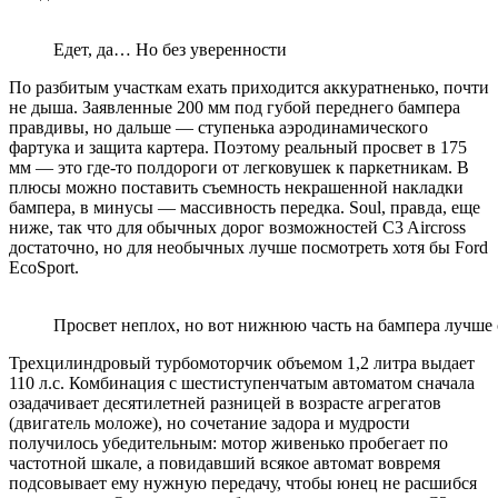
Едет, да… Но без уверенности
По разбитым участкам ехать приходится аккуратненько, почти
не дыша. Заявленные 200 мм под губой переднего бампера
правдивы, но дальше — ступенька аэродинамического
фартука и защита картера. Поэтому реальный просвет в 175
мм — это где-то полдороги от легковушек к паркетникам. В
плюсы можно поставить съемность некрашенной накладки
бампера, в минусы — массивность передка. Soul, правда, еще
ниже, так что для обычных дорог возможностей C3 Aircross
достаточно, но для необычных лучше посмотреть хотя бы Ford
EcoSport.
Просвет неплох, но вот нижнюю часть на бампера лучше
Трехцилиндровый турбомоторчик объемом 1,2 литра выдает
110 л.с. Комбинация с шестиступенчатым автоматом сначала
озадачивает десятилетней разницей в возрасте агрегатов
(двигатель моложе), но сочетание задора и мудрости
получилось убедительным: мотор живенько пробегает по
частотной шкале, а повидавший всякое автомат вовремя
подсовывает ему нужную передачу, чтобы юнец не расшибся