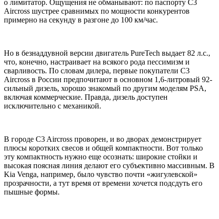
о лимитатор. Ощущения не обманывают: по паспорту C3
Aircross шустрее сравнимых по мощности конкурентов
примерно на секунду в разгоне до 100 км/час.
Но в безнаддувной версии двигатель PureTech выдает 82 л.с.,
что, конечно, настраивает на всякого рода пессимизм и
сварливость. По словам дилера, первые покупатели C3
Aircross в России предпочитают в основном 1,6-литровый 92-
сильный дизель, хорошо знакомый по другим моделям PSA,
включая коммерческие. Правда, дизель доступен
исключительно с механикой.
В городе C3 Aircross проворен, и во дворах демонстрирует
плюсы коротких свесов и общей компактности. Вот только
эту компактность нужно еще осознать: широкие стойки и
высокая поясная линия делают его субъективно массивным. В
Kia Venga, например, было чувство почти «жигулевской»
прозрачности, а тут время от времени хочется подсдуть его
пышные формы.