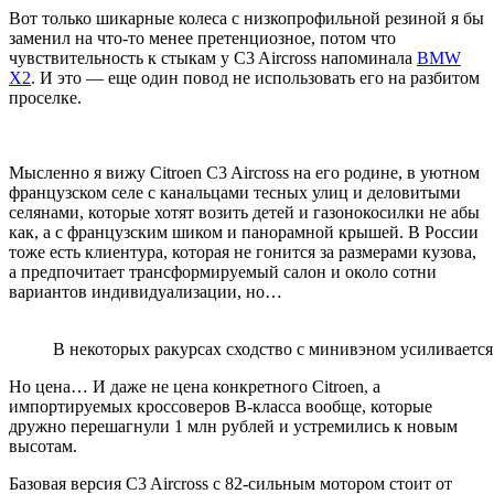
Вот только шикарные колеса с низкопрофильной резиной я бы
заменил на что-то менее претенциозное, потом что
чувствительность к стыкам у C3 Aircross напоминала
BMW
X2
. И это — еще один повод не использовать его на разбитом
проселке.
Мысленно я вижу Citroen C3 Aircross на его родине, в уютном
французском селе с канальцами тесных улиц и деловитыми
селянами, которые хотят возить детей и газонокосилки не абы
как, а с французским шиком и панорамной крышей. В России
тоже есть клиентура, которая не гонится за размерами кузова,
а предпочитает трансформируемый салон и около сотни
вариантов индивидуализации, но…
В некоторых ракурсах сходство с минивэном усиливается
Но цена… И даже не цена конкретного Citroen, а
импортируемых кроссоверов B-класса вообще, которые
дружно перешагнули 1 млн рублей и устремились к новым
высотам.
Базовая версия C3 Aircross с 82-сильным мотором стоит от