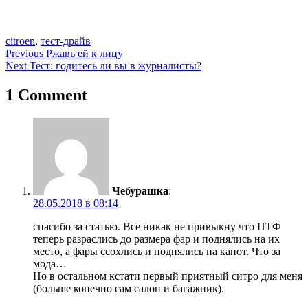
сitroen
,
тест-драйв
Навигация
Previous
Ржавь ей к лицу
Next
Тест: годитесь ли вы в журналисты?
по
записям
1 Comment
Чебурашка
:
28.05.2018 в 08:14
спасибо за статью. Все никак не привыкну что ПТФ
теперь разраслись до размера фар и поднялись на их
место, а фары ссохлись и поднялись на капот. Что за
мода…
Но в остальном кстати первый приятный ситро для меня
(больше конечно сам салон и багажник).