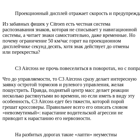
Проекционный дисплей отражает скорость и предупреж
Из забавных фишек у Citroen есть честная система
распознавания знаков, которая не списывает у навигационной
системы, а читает знаки самостоятельно, даже временные. Но
почему ограничение 50 км/час горит на проекционном
дисплейчике секунд десять, хотя знак действует до отмены
или перекрестка?
C3 Aircross не прочь повеселиться в поворотах, но с попр
Что до управляемости, то C3 Aircross сразу делает интересную
заявку остротой тормозов и рулевого управления, желая
пошустрить. Правда, поднятый центр масс делает реакции
несколько растянутыми во времени, но если иметь в виду эту
особенность, C3 Aircoss едет без тяжести, которой порой
грешат кроссоверы. Правильнее всего его описать словом
«невозмутимый»: нарастание водительской агрессии не
приводит к нарастанию его нервозности.
На разбитых дорогах такие «лапти» неуместны