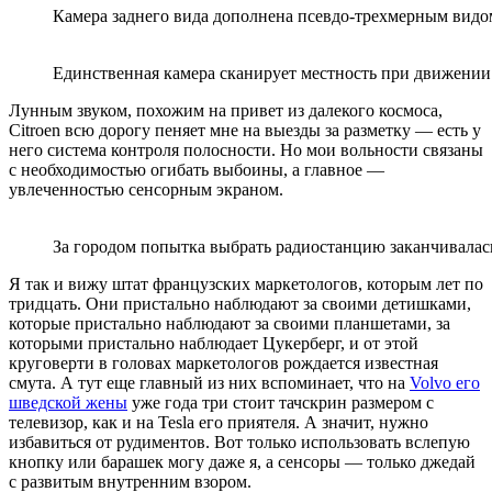
Камера заднего вида дополнена псевдо-трехмерным видом
Единственная камера сканирует местность при движении 
Лунным звуком, похожим на привет из далекого космоса,
Citroen всю дорогу пеняет мне на выезды за разметку — есть у
него система контроля полосности. Но мои вольности связаны
с необходимостью огибать выбоины, а главное —
увлеченностью сенсорным экраном.
За городом попытка выбрать радиостанцию заканчивалась
Я так и вижу штат французских маркетологов, которым лет по
тридцать. Они пристально наблюдают за своими детишками,
которые пристально наблюдают за своими планшетами, за
которыми пристально наблюдает Цукерберг, и от этой
круговерти в головах маркетологов рождается известная
смута. А тут еще главный из них вспоминает, что на
Volvo его
шведской жены
уже года три стоит тачскрин размером с
телевизор, как и на Tesla его приятеля. А значит, нужно
избавиться от рудиментов. Вот только использовать вслепую
кнопку или барашек могу даже я, а сенсоры — только джедай
с развитым внутренним взором.