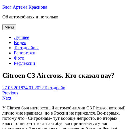
Skip
Блог Артема Краснова
to
Об автомобилях и не только
content
Menu
Лучшее
Видео
Тест-драйвы
Репортажи
Фото
Рефлексии
Citroen C3 Aircross. Кто сказал вау?
Артем
27.05.2018
24.01.2022
Тест-драйв
Навигация
Краснов
Previous
Next
по
У Citroen был интересный автомобильчик C3 Picasso, который
записям
лично мне нравился, но в России не прижился. Во-первых,
потому что «Ситроенам» тут вообще непросто, во-вторых,
класс то-ли-хетч-то-ли-автобус воспринимается у нас
скептически. Тем временем, у родственной марки Peugeot