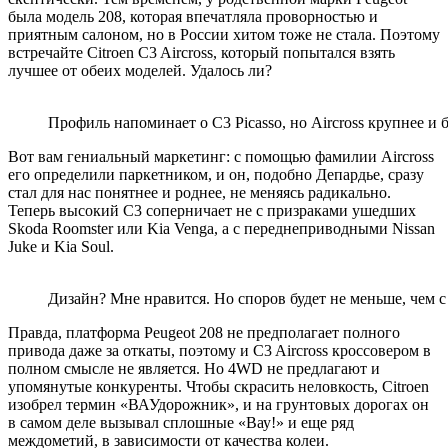
была модель 208, которая впечатляла проворностью и
приятным салоном, но в России хитом тоже не стала. Поэтому
встречайте Citroen C3 Aircross, который попытался взять
лучшее от обеих моделей. Удалось ли?
Профиль напоминает о C3 Picasso, но Aircross крупнее и 
Вот вам гениальный маркетинг: с помощью фамилии Aircross
его определили паркетником, и он, подобно Депардье, сразу
стал для нас понятнее и роднее, не меняясь радикально.
Теперь высокий C3 соперничает не с призраками ушедших
Skoda Roomster или Kia Venga, а с переднеприводными Nissan
Juke и Kia Soul.
Дизайн? Мне нравится. Но споров будет не меньше, чем с N
Правда, платформа Peugeot 208 не предполагает полного
привода даже за откаты, поэтому и C3 Aircross кроссовером в
полном смысле не является. Но 4WD не предлагают и
упомянутые конкуренты. Чтобы скрасить неловкость, Citroen
изобрел термин «ВАУдорожник», и на грунтовых дорогах он
в самом деле вызывал сплошные «Вау!» и еще ряд
междометий, в зависимости от качества колеи.