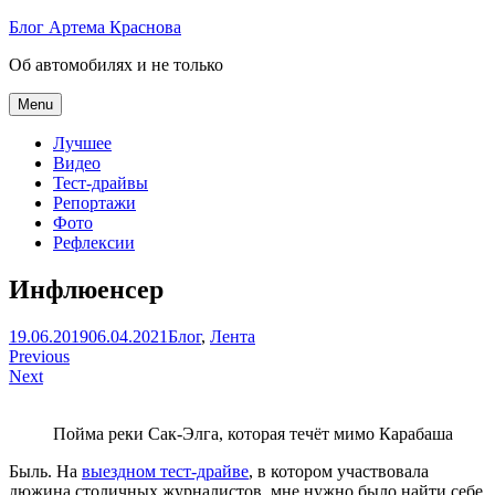
Skip
Блог Артема Краснова
to
Об автомобилях и не только
content
Menu
Лучшее
Видео
Тест-драйвы
Репортажи
Фото
Рефлексии
Инфлюенсер
Артем
19.06.2019
06.04.2021
Блог
,
Лента
Навигация
Краснов
Previous
Next
по
записям
Пойма реки Сак-Элга, которая течёт мимо Карабаша
Быль. На
выездном тест-драйве
, в котором участвовала
дюжина столичных журналистов, мне нужно было найти себе