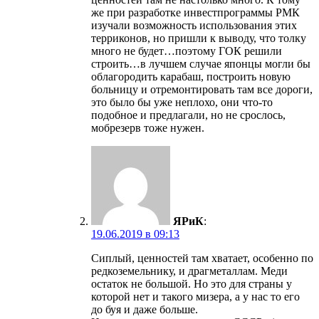
же при разработке инвестпрограммы РМК
изучали возможность использования этих
терриконов, но пришли к выводу, что толку
много не будет…поэтому ГОК решили
строить…в лучшем случае японцы могли бы
облагородить карабаш, построить новую
больницу и отремонтировать там все дороги,
это было бы уже неплохо, они что-то
подобное и предлагали, но не срослось,
мобрезерв тоже нужен.
ЯРиК
:
19.06.2019 в 09:13
Сиплый, ценностей там хватает, особенно по
редкоземельнику, и драгметаллам. Меди
остаток не большой. Но это для страны у
которой нет и такого мизера, а у нас то его
до буя и даже больше.