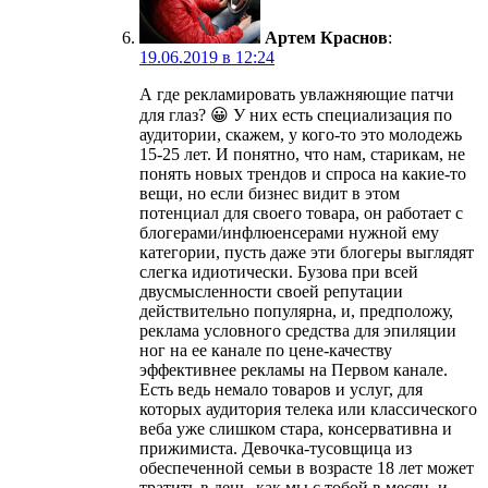
Артем Краснов
:
19.06.2019 в 12:24
А где рекламировать увлажняющие патчи
для глаз? 😀 У них есть специализация по
аудитории, скажем, у кого-то это молодежь
15-25 лет. И понятно, что нам, старикам, не
понять новых трендов и спроса на какие-то
вещи, но если бизнес видит в этом
потенциал для своего товара, он работает с
блогерами/инфлюенсерами нужной ему
категории, пусть даже эти блогеры выглядят
слегка идиотически. Бузова при всей
двусмысленности своей репутации
действительно популярна, и, предположу,
реклама условного средства для эпиляции
ног на ее канале по цене-качеству
эффективнее рекламы на Первом канале.
Есть ведь немало товаров и услуг, для
которых аудитория телека или классического
веба уже слишком стара, консервативна и
прижимиста. Девочка-тусовщица из
обеспеченной семьи в возрасте 18 лет может
тратить в день, как мы с тобой в месяц, и