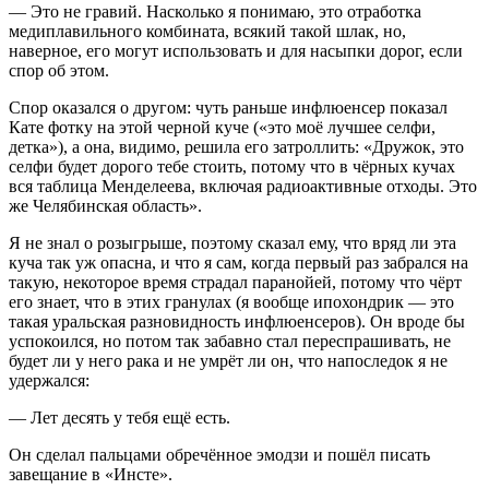
— Это не гравий. Насколько я понимаю, это отработка
медиплавильного комбината, всякий такой шлак, но,
наверное, его могут использовать и для насыпки дорог, если
спор об этом.
Спор оказался о другом: чуть раньше инфлюенсер показал
Кате фотку на этой черной куче («это моё лучшее селфи,
детка»), а она, видимо, решила его затроллить: «Дружок, это
селфи будет дорого тебе стоить, потому что в чёрных кучах
вся таблица Менделеева, включая радиоактивные отходы. Это
же Челябинская область».
Я не знал о розыгрыше, поэтому сказал ему, что вряд ли эта
куча так уж опасна, и что я сам, когда первый раз забрался на
такую, некоторое время страдал паранойей, потому что чёрт
его знает, что в этих гранулах (я вообще ипохондрик — это
такая уральская разновидность инфлюенсеров). Он вроде бы
успокоился, но потом так забавно стал переспрашивать, не
будет ли у него рака и не умрёт ли он, что напоследок я не
удержался:
— Лет десять у тебя ещё есть.
Он сделал пальцами обречённое эмодзи и пошёл писать
завещание в «Инсте».