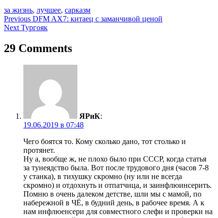
за жизнь
,
лучшее
,
сарказм
Навигация
Previous
DFM AX7: китаец с заманчивой ценой
Next
Тургояк
по
записям
29 Comments
ЯРиК
:
19.06.2019 в 07:48
Чего боятся то. Кому сколько дано, тот столько и
протянет.
Ну а, вообще ж, не плохо было при СССР, когда статья
за тунеядство была. Вот после трудового дня (часов 7-8
у станка), в тихушку скромно (ну или не всегда
скромно) и отдохнуть и отпатчица, и заинфлюинсерить.
Помню в очень далеком детстве, шли мы с мамой, по
набережной в ЧЁ, в будний день, в рабочее время. А к
нам инфлюенсери для совместного слефи и проверки на