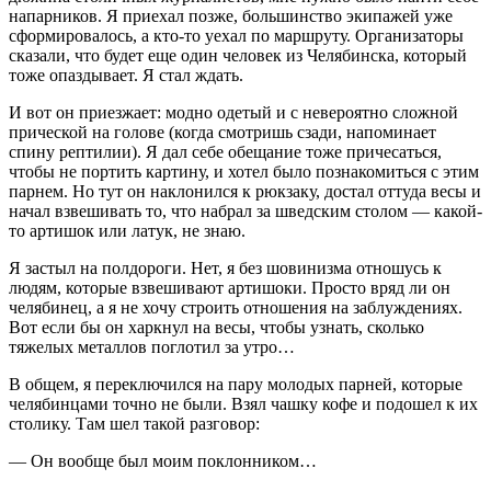
напарников. Я приехал позже, большинство экипажей уже
сформировалось, а кто-то уехал по маршруту. Организаторы
сказали, что будет еще один человек из Челябинска, который
тоже опаздывает. Я стал ждать.
И вот он приезжает: модно одетый и с невероятно сложной
прической на голове (когда смотришь сзади, напоминает
спину рептилии). Я дал себе обещание тоже причесаться,
чтобы не портить картину, и хотел было познакомиться с этим
парнем. Но тут он наклонился к рюкзаку, достал оттуда весы и
начал взвешивать то, что набрал за шведским столом — какой-
то артишок или латук, не знаю.
Я застыл на полдороги. Нет, я без шовинизма отношусь к
людям, которые взвешивают артишоки. Просто вряд ли он
челябинец, а я не хочу строить отношения на заблуждениях.
Вот если бы он харкнул на весы, чтобы узнать, сколько
тяжелых металлов поглотил за утро…
В общем, я переключился на пару молодых парней, которые
челябинцами точно не были. Взял чашку кофе и подошел к их
столику. Там шел такой разговор:
— Он вообще был моим поклонником…