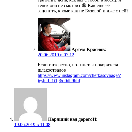
телек она не смотрит 😀 Как еще её
зацепить, кроме как не Бузовой и иже с ней?
Артем Краснов
:
20.06.2019 в 07:12
Если интересно, вот инстач покорителя
шлакоотвалов
https://www.instagram.com/cherkasovpage/?
igshid=1t1g6d0dh9hbf
Парящий над дорогоЙ
:
19.06.2019 в 11:08