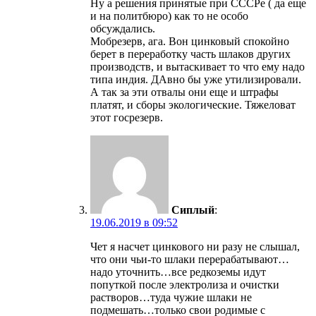
Ну а решения принятые при СССРе ( да еще
и на политбюро) как то не особо
обсуждались.
Мобрезерв, ага. Вон цинковый спокойно
берет в переработку часть шлаков других
производств, и вытаскивает то что ему надо
типа индия. ДАвно бы уже утилизировали.
А так за эти отвалы они еще и штрафы
платят, и сборы экологические. Тяжеловат
этот госрезерв.
Сиплый
:
19.06.2019 в 09:52
Чет я насчет цинкового ни разу не слышал,
что они чьи-то шлаки перерабатывают…
надо уточнить…все редкоземы идут
попуткой после электролиза и очистки
растворов…туда чужие шлаки не
подмешать…только свои родимые с