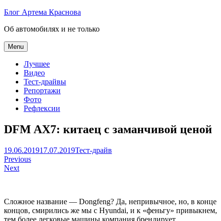
Skip
Блог Артема Краснова
to
Об автомобилях и не только
content
Menu
Лучшее
Видео
Тест-драйвы
Репортажи
Фото
Рефлексии
DFM AX7: китаец с заманчивой ценой
Артем
19.06.2019
17.07.2019
Тест-драйв
Навигация
Краснов
Previous
Next
по
записям
Сложное название — Dongfeng? Да, непривычное, но, в конце
концов, смирились же мы с Hyundai, и к «феньгу» привыкнем,
тем более легковые машины компания брендирует