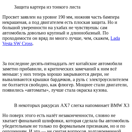
Защита картера из тонкого листа
Просвет заявлен на уровне 190 мм, нижняя часть бампера
некрашеная, а под двигателем есть плоская защита. Но и
большой уверенности на ухабах не чувствуешь: сам
автомобиль довольно крупный и длиннобазный. По
проходимости он вряд ли много лучше, чем, скажем,
Lada
Vesta SW Cross
.
За последние десять-пятнадцать лет китайские автомобили
заметно прибавили, и критических замечаний к ним всё
меньше: у них теперь хорошо закрываются двери, не
вываливаются крышки бардачков, а руль с электроусилителем
не болтается свободно, как флюгер. Мощнее стали двигатели,
появились «автоматы», лучше стала окраска кузова.
В некоторых ракурсах AX7 слегка напоминает BMW X3
Но поверх этого есть налёт незаконченности, словно не
хватает финальной шлифовки, которая сделала бы автомобиль
убедительным не только по формальным признакам, но и по
ощущениям. И это — не считая вопросов долговременной