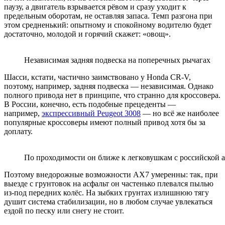
паузу, а двигатель взрывается рёвом и сразу уходит к
предельным оборотам, не оставляя запаса. Темп разгона при
этом средненький: опытному и спокойному водителю будет
достаточно, молодой и горячий скажет: «овощ».
Независимая задняя подвеска на поперечных рычагах
Шасси, кстати, частично заимствовано у Honda CR-V,
поэтому, например, задняя подвеска — независимая. Однако
полного привода нет в принципе, что странно для кроссовера.
В России, конечно, есть подобные прецеденты —
например,
экспрессивный
Peugeot 3008
— но всё же наиболее
популярные кроссоверы имеют полный привод хотя бы за
доплату.
По проходимости он ближе к легковушкам с российской 
Поэтому внедорожные возможности AX7 умеренны: так, при
выезде с грунтовок на асфальт он частенько плевался пылью
из-под передних колёс. На зыбких грунтах излишнюю тягу
душит система стабилизации, но в любом случае увлекаться
ездой по песку или снегу не стоит.