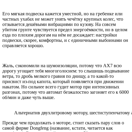
Его мягкая подвеска кажется уместной, но на гребенке или
частных ухабах не может унять чечётку крупных колес, что
отзывается дешёвыми вибрациями по кузову. На совсем
убитом грунте чувствуется предел энергоёмкости, но в целом
езда по плохим дорогам на нём не досаждает: настройки
подвески, скорее, комфортны, и с единичными выбоинами он
справляется хорошо.
Жаль, сэкономили на шумоизоляции, потому что AX7 всю
дорогу угощает тебя многоголосием: то слышишь подвывание
ветра, то дробь мелкого гравия по днищу, а то какой-то
присвист из-под капота, который появляется при движении
накатом. Но сильнее всего гудит мотор при интенсивных
разгонах, потому что автомат безжалостно загоняет его к 6000
об/мин и даже чуть выше.
Альтернатив двухлитровому мотору, шестиступенчатому 
Прежде чем продолжать о моторе, стоит сказать пару слов о
самой фирме Dongfeng (название, кстати, читается как