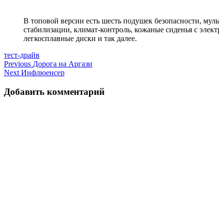
В топовой версии есть шесть подушек безопасности, муль
стабилизации, климат-контроль, кожаные сиденья с элект
легкосплавные диски и так далее.
тест-драйв
Навигация
Previous
Дорога на Аргази
Next
Инфлюенсер
по
записям
Добавить комментарий