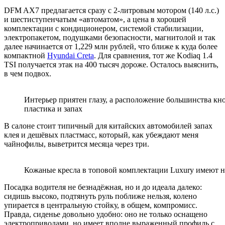
DFM AX7 предлагается сразу с 2-литровым мотором (140 л.с.)
и шестиступенчатым «автоматом», а цена в хорошей
комплектации с кондиционером, системой стабилизации,
электропакетом, подушками безопасности, магнитолой и так
далее начинается от 1,229 млн рублей, что ближе к куда более
компактной
Hyundai Creta
. Для сравнения, тот же Kodiaq 1.4
TSI получается этак на 400 тысяч дороже. Осталось выяснить,
в чем подвох.
Интерьер приятен глазу, а расположение большинства кн
пластика и запах
В салоне стоит типичный для китайских автомобилей запах
клея и дешёвых пластмасс, который, как убеждают меня
чайнофилы, выветрится месяца через три.
Кожаные кресла в топовой комплектации Luxury имеют 
Посадка водителя не безнадёжная, но и до идеала далеко:
сидишь высоко, подтянуть руль поближе нельзя, колено
упирается в центральную стойку, в общем, компромисс.
Правда, сиденье довольно удобно: оно не только оснащено
электроприводами, но имеет вполне выраженный профиль с