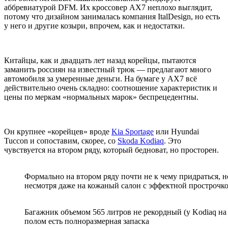
аббревиатурой DFM. Их кроссовер AX7 неплохо выглядит,
потому что дизайном занималась компания ItalDesign, но есть
у него и другие козыри, впрочем, как и недостатки.
Китайцы, как и двадцать лет назад корейцы, пытаются
заманить россиян на известный трюк — предлагают много
автомобиля за умеренные деньги. На бумаге у AX7 всё
действительно очень складно: соотношение характеристик и
цены по меркам «нормальных марок» беспрецедентны.
Он крупнее «корейцев» вроде
Kia Sportage
или Hyundai
Tuccon и сопоставим, скорее, со
Skoda Kodiaq
. Это
чувствуется на втором ряду, который бедноват, но просторен.
Формально на втором ряду почти не к чему придраться, 
несмотря даже на кожаный салон с эффектной прострочк
Багажник объемом 565 литров не рекордный (у Kodiaq на
полом есть полноразмерная запаска