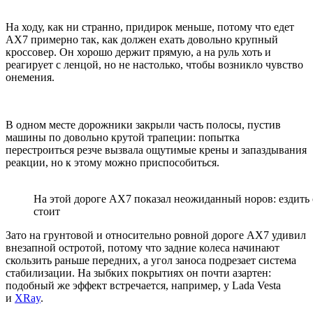
На ходу, как ни странно, придирок меньше, потому что едет
AX7 примерно так, как должен ехать довольно крупный
кроссовер. Он хорошо держит прямую, а на руль хоть и
реагирует с ленцой, но не настолько, чтобы возникло чувство
онемения.
В одном месте дорожники закрыли часть полосы, пустив
машины по довольно крутой трапеции: попытка
перестроиться резче вызвала ощутимые крены и запаздывания
реакции, но к этому можно приспособиться.
На этой дороге AX7 показал неожиданный норов: ездить 
стоит
Зато на грунтовой и относительно ровной дороге AX7 удивил
внезапной остротой, потому что задние колеса начинают
скользить раньше передних, а угол заноса подрезает система
стабилизации. На зыбких покрытиях он почти азартен:
подобный же эффект встречается, например, у Lada Vesta
и
XRay
.