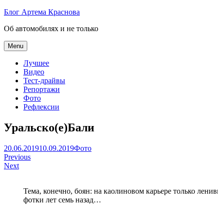
Skip
Блог Артема Краснова
to
Об автомобилях и не только
content
Menu
Лучшее
Видео
Тест-драйвы
Репортажи
Фото
Рефлексии
Уральско(е)Бали
Артем
20.06.2019
10.09.2019
Фото
Навигация
Краснов
Previous
Next
по
записям
Тема, конечно, боян: на каолиновом карьере только ленив
фотки лет семь назад…