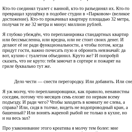
Кто-то соединял туалет с ванной, кто-то разъединял их. Кто-то
превращал хрущёвку в подобие студии в «Парковом» (великое
достижение). Кто-то прокачивал квартиру площадью 32 метра,
получая те же 32 метра и минус миллион рублей.
Я глубоко убеждён, что перепланировка стандартных квартир
или бессмысленна, или вредна, или не стоит своих денег. И
делают её не ради функциональности, а чтобы потом, когда
придут гости, важно почесать пузо и обронить невзначай: да
вот, кухню с туалетом объединил. Круто же? И попробуй
сказать, что не круто: тебя замочат в сортире и пожарят на
гриле буквально тут же.
Дело чести — снести перегородку. Или добавить. Или сне
Я уж молчу, что перепланировщики, как правило, ненавистны
соседям, потому что месяцев семь елозят по нервам всему
подъезду. И ради чего? Чтобы заходить в комнату не слева, а
справа? Или, сидя в толчке, видеть не водопроводный кран, а
башенный? Или вонять жареной рыбой не только в кухне, но
и на весь зал?
Про узаконивание этого креатива я молчу тем более: мне