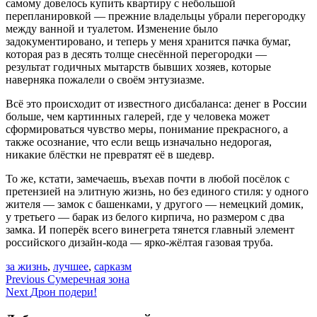
самому довелось купить квартиру с небольшой
перепланировкой — прежние владельцы убрали перегородку
между ванной и туалетом. Изменение было
задокументировано, и теперь у меня хранится пачка бумаг,
которая раз в десять толще снесённой перегородки —
результат годичных мытарств бывших хозяев, которые
наверняка пожалели о своём энтузиазме.
Всё это происходит от известного дисбаланса: денег в России
больше, чем картинных галерей, где у человека может
сформироваться чувство меры, понимание прекрасного, а
также осознание, что если вещь изначально недорогая,
никакие блёстки не превратят её в шедевр.
То же, кстати, замечаешь, въехав почти в любой посёлок с
претензией на элитную жизнь, но без единого стиля: у одного
жителя — замок с башенками, у другого — немецкий домик,
у третьего — барак из белого кирпича, но размером с два
замка. И поперёк всего винегрета тянется главный элемент
российского дизайн-кода — ярко-жёлтая газовая труба.
за жизнь
,
лучшее
,
сарказм
Навигация
Previous
Сумеречная зона
Next
Дрон подери!
по