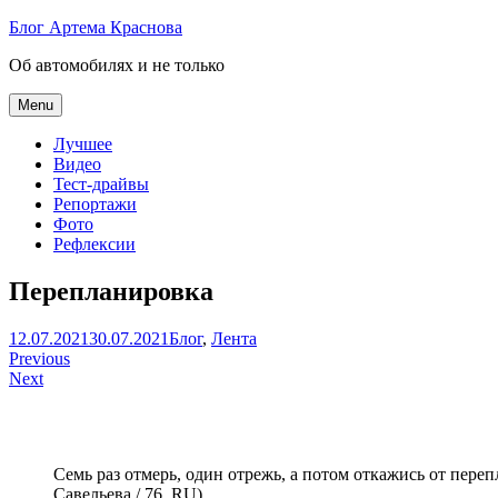
Skip
Блог Артема Краснова
to
Об автомобилях и не только
content
Menu
Лучшее
Видео
Тест-драйвы
Репортажи
Фото
Рефлексии
Перепланировка
Артем
12.07.2021
30.07.2021
Блог
,
Лента
Навигация
Краснов
Previous
Next
по
записям
Семь раз отмерь, один отрежь, а потом откажись от пере
Савельева / 76_RU)