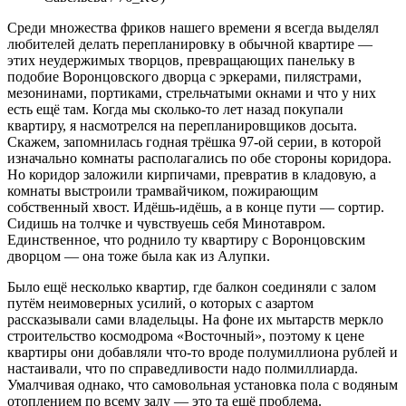
Среди множества фриков нашего времени я всегда выделял
любителей делать перепланировку в обычной квартире —
этих неудержимых творцов, превращающих панельку в
подобие Воронцовского дворца с эркерами, пилястрами,
мезонинами, портиками, стрельчатыми окнами и что у них
есть ещё там. Когда мы сколько-то лет назад покупали
квартиру, я насмотрелся на перепланировщиков досыта.
Скажем, запомнилась годная трёшка 97-ой серии, в которой
изначально комнаты располагались по обе стороны коридора.
Но коридор заложили кирпичами, превратив в кладовую, а
комнаты выстроили трамвайчиком, пожирающим
собственный хвост. Идёшь-идёшь, а в конце пути — сортир.
Сидишь на толчке и чувствуешь себя Минотавром.
Единственное, что роднило ту квартиру с Воронцовским
дворцом — она тоже была как из Алупки.
Было ещё несколько квартир, где балкон соединяли с залом
путём неимоверных усилий, о которых с азартом
рассказывали сами владельцы. На фоне их мытарств меркло
строительство космодрома «Восточный», поэтому к цене
квартиры они добавляли что-то вроде полумиллиона рублей и
настаивали, что по справедливости надо полмиллиарда.
Умалчивая однако, что самовольная установка пола с водяным
отоплением по всему залу — это та ещё проблема.