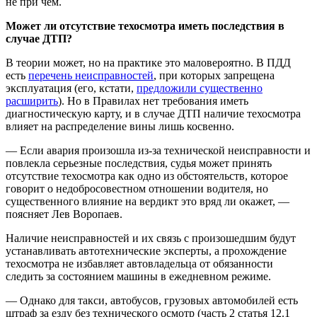
не при чём.
Может ли отсутствие техосмотра иметь последствия в
случае ДТП?
В теории может, но на практике это маловероятно. В ПДД
есть
перечень неисправностей
, при которых запрещена
эксплуатация (его, кстати,
предложили существенно
расширить
). Но в Правилах нет требования иметь
диагностическую карту, и в случае ДТП наличие техосмотра
влияет на распределение вины лишь косвенно.
— Если авария произошла из-за технической неисправности и
повлекла серьезные последствия, судья может принять
отсутствие техосмотра как одно из обстоятельств, которое
говорит о недобросовестном отношении водителя, но
существенного влияние на вердикт это вряд ли окажет, —
поясняет Лев Воропаев.
Наличие неисправностей и их связь с произошедшим будут
устанавливать автотехнические эксперты, а прохождение
техосмотра не избавляет автовладельца от обязанности
следить за состоянием машины в ежедневном режиме.
— Однако для такси, автобусов, грузовых автомобилей есть
штраф за езду без технического осмотр (часть 2 статья 12.1