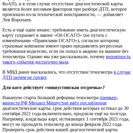
КоАП), и в этом случае отсутствие диагностической карты
является более весомым фактором при разборе ДТП, которое
произошло из-за технической неисправности, — добавляет
Лев Воропаев.
Есть и ещё один нюанс: требование иметь диагностическую
карту сохраняет в законе «Об ОСАГО» (не путать с
изменёнными «Правилами ОСАГО»), согласно которому
страховые компании имеют право предъявлять регрессные
требования водителю, если он попал в аварию на машине без
техосмотра. Однако мы уже рассказывали, почему
вероятность
такого события достаточно мала
.
В МВД ранее высказались, что отсутствие техосмотра
в случае
ДТП ничем не грозит
.
Для кого действует «мишустинская отcрочка»?
Накануне старта большой реформы техосмотра
премьер-
министр РФ Михаил Мишустин ввёл послабления
:
диагностические карты, срок действия которых истекал до 30
сентября 2021 года включительно, продлили ещё на полгода.
Например, владельцы карт, истекающих 1 сентября 2021 года,
могут не проходить техосмотр до конца февраля 2022 года.
Проверить срок действия вашей диагностической карты