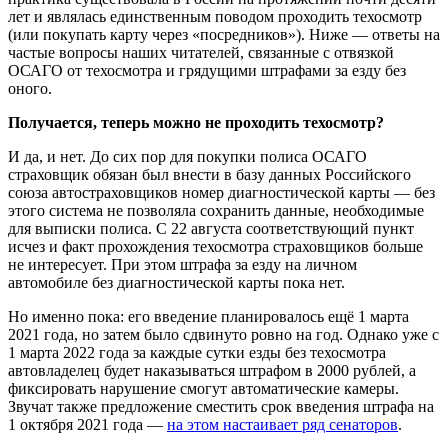
лет и являлась единственным поводом проходить техосмотр
(или покупать карту через «посредников»). Ниже — ответы на
частые вопросы наших читателей, связанные с отвязкой
ОСАГО от техосмотра и грядущими штрафами за езду без
оного.
Получается, теперь можно не проходить техосмотр?
И да, и нет. До сих пор для покупки полиса ОСАГО
страховщик обязан был внести в базу данных Российского
союза автостраховщиков номер диагностической карты — без
этого система не позволяла сохранить данные, необходимые
для выписки полиса. С 22 августа соответствующий пункт
исчез и факт прохождения техосмотра страховщиков больше
не интересует. При этом штрафа за езду на личном
автомобиле без диагностической карты пока нет.
Но именно пока: его введение планировалось ещё 1 марта
2021 года, но затем было сдвинуто ровно на год. Однако уже с
1 марта 2022 года за каждые сутки езды без техосмотра
автовладелец будет наказываться штрафом в 2000 рублей, а
фиксировать нарушение смогут автоматические камеры.
Звучат также предложение сместить срок введения штрафа на
1 октября 2021 года —
на этом настаивает ряд сенаторов
.