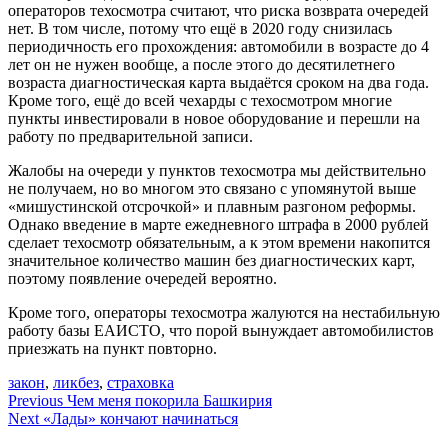
операторов техосмотра считают, что риска возврата очередей
нет. В том числе, потому что ещё в 2020 году снизилась
периодичность его прохождения: автомобили в возрасте до 4
лет он не нужен вообще, а после этого до десятилетнего
возраста диагностическая карта выдаётся сроком на два года.
Кроме того, ещё до всей чехарды с техосмотром многие
пункты инвестировали в новое оборудование и перешли на
работу по предварительной записи.
Жалобы на очереди у пунктов техосмотра мы действительно
не получаем, но во многом это связано с упомянутой выше
«мишустинской отсрочкой» и плавным разгоном реформы.
Однако введение в марте ежедневного штрафа в 2000 рублей
сделает техосмотр обязательным, а к этом времени накопится
значительное количество машин без диагностических карт,
поэтому появление очередей вероятно.
Кроме того, операторы техосмотра жалуются на нестабильную
работу базы ЕАИСТО, что порой вынуждает автомобилистов
приезжать на пункт повторно.
закон
,
ликбез
,
страховка
Навигация
Previous
Чем меня покорила Башкирия
Next
«Лады» кончают начинаться
по