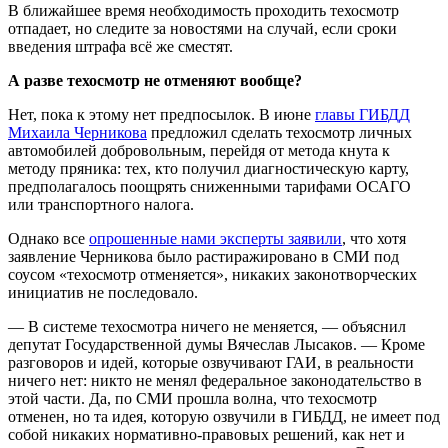
В ближайшее время необходимость проходить техосмотр
отпадает, но следите за новостями на случай, если сроки
введения штрафа всё же сместят.
А разве техосмотр не отменяют вообще?
Нет, пока к этому нет предпосылок. В июне
главы ГИБДД
Михаила Черникова
предложил сделать техосмотр личных
автомобилей добровольным, перейдя от метода кнута к
методу пряника: тех, кто получил диагностическую карту,
предполагалось поощрять сниженными тарифами ОСАГО
или транспортного налога.
Однако все
опрошенные нами эксперты заявили
, что хотя
заявление Черникова было растиражировано в СМИ под
соусом «техосмотр отменяется», никаких законотворческих
инициатив не последовало.
— В системе техосмотра ничего не меняется, — объяснил
депутат Государственной думы Вячеслав Лысаков. — Кроме
разговоров и идей, которые озвучивают ГАИ, в реальности
ничего нет: никто не менял федеральное законодательство в
этой части. Да, по СМИ прошла волна, что техосмотр
отменен, но та идея, которую озвучили в ГИБДД, не имеет под
собой никаких нормативно-правовых решений, как нет и