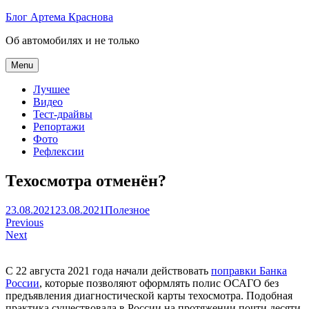
Skip
Блог Артема Краснова
to
Об автомобилях и не только
content
Menu
Лучшее
Видео
Тест-драйвы
Репортажи
Фото
Рефлексии
Техосмотра отменён?
Артем
23.08.2021
23.08.2021
Полезное
Навигация
Краснов
Previous
Next
по
записям
С 22 августа 2021 года начали действовать
поправки Банка
России
, которые позволяют оформлять полис ОСАГО без
предъявления диагностической карты техосмотра. Подобная
практика существовала в России на протяжении почти десяти