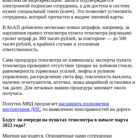
комплексов видеофиксации. Запись подтверждается
электронной подписью сотрудника, а для доступа в систему
нужен специальный токен (ключ). Это позволяет установить
сотрудника, который причастен к выдаче липовой карты.
В КоАП добавлено несколько новых штрафов, например, за
нарушения правил техосмотра пункта техосмотра (юрлицам)
грозит штраф до 300 тысяч рублей, за повторное — до 500
тысяч рублей, в крайних случаях и уголовная
ответственность.
Сама процедура техосмотра не изменилась: эксперты пункта
техосмотра проверяют отсутствие трещин на лобовом стекле,
равномерность тормозных усилий, люфты в рулевом
управлении, распределение света фар, токсичность выхлопа,
наличие огнетушителя, аптечки, знака аварийной остановки и
так далее. Для легковых машин процедура занимает около
получаса.
Попутно МВД предлагает
расширить полномочия
инспекторов ДПС
по выявлению неисправностей на дороге.
Будут ли очереди на пунктах техосмотра в начале марта
2022 года?
Мнения расходятся. Опрошенные нами сотрудники