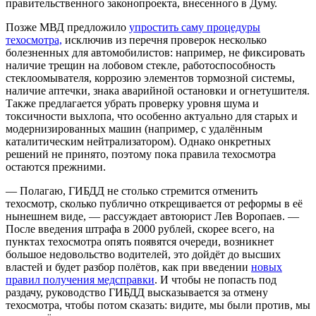
правительственного законопроекта, внесенного в Думу.
Позже МВД предложило
упростить саму процедуры
техосмотра,
исключив из перечня проверок несколько
болезненных для автомобилистов: например, не фиксировать
наличие трещин на лобовом стекле, работоспособность
стеклоомывателя, коррозию элементов тормозной системы,
наличие аптечки, знака аварийной остановки и огнетушителя.
Также предлагается убрать проверку уровня шума и
токсичности выхлопа, что особенно актуально для старых и
модернизированных машин (например, с удалённым
каталитическим нейтрализатором). Однако онкретных
решений не принято, поэтому пока правила техосмотра
остаются прежними.
— Полагаю, ГИБДД не столько стремится отменить
техосмотр, сколько публично открещивается от реформы в её
нынешнем виде, — рассуждает автоюрист Лев Воропаев. —
После введения штрафа в 2000 рублей, скорее всего, на
пунктах техосмотра опять появятся очереди, возникнет
большое недовольство водителей, это дойдёт до высших
властей и будет разбор полётов, как при введении
новых
правил получения медсправки
. И чтобы не попасть под
раздачу, руководство ГИБДД высказывается за отмену
техосмотра, чтобы потом сказать: видите, мы были против, мы