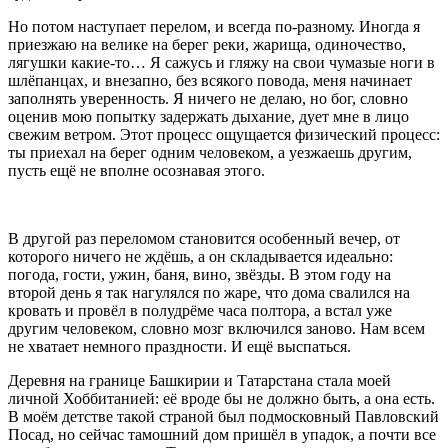
Но потом наступает перелом, и всегда по-разному. Иногда я
приезжаю на велике на берег реки, жарища, одиночество,
лягушки какие-то… Я сажусь и гляжу на свои чумазые ноги в
шлёпанцах, и внезапно, без всякого повода, меня начинает
заполнять уверенность. Я ничего не делаю, но бог, словно
оценив мою попытку задержать дыхание, дует мне в лицо
свежим ветром. Этот процесс ощущается физический процесс:
ты приехал на берег одним человеком, а уезжаешь другим,
пусть ещё не вполне осознавая этого.
В другой раз переломом становится особенный вечер, от
которого ничего не ждёшь, а он складывается идеально:
погода, гости, ужин, баня, вино, звёзды. В этом году на
второй день я так нагулялся по жаре, что дома свалился на
кровать и провёл в полудрёме часа полтора, а встал уже
другим человеком, словно мозг включился заново. Нам всем
не хватает немного праздности. И ещё выспаться.
Деревня на границе Башкирии и Татарстана стала моей
личной Хоббитанией: её вроде бы не должно быть, а она есть.
В моём детстве такой страной был подмосковный Павловский
Посад, но сейчас тамошний дом пришёл в упадок, а почти все