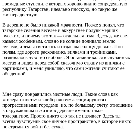
громадные ступени, с которых хорошо видно сопредельную
республику Татарстан, идеально плоскую, но такую же
жизнерадостную.
В деревне не было никакой мрачности. Позже я понял, что
татарские селения веселее и аккуратнее полувымерших
русских, и почему это так — отдельная тема. Здесь даже свет
казался особенным, словно не солнце поливало землю
лучами, а земля светилась и отдавала солнцу должок. Поп
полям, где дороги расходились вилками и тройниками,
разливалось чувство свободы. Я останавливался в случайных
местах и видел перед собой сказочную страну из книжки с
картинками, и меня удивляло, что сами жители считают её
обыденной.
Мне сразу понравились местные люди. Такие слова как
«толерантность» и «либерализм» ассоциируются с
прогрессивными городами, но, по большому счёту, отношение
к окружающим и жизни в деревне именно такое —
толерантное. Просто никто его так не называет. Здесь ты
всегда чувствуешь своё личное пространство, в которое никто
не стремится войти без стука.