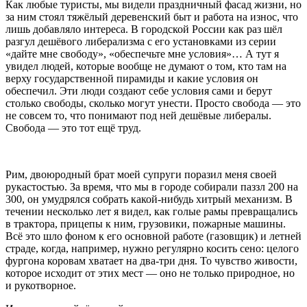
Как любые туристы, мы видели праздничный фасад жизни, но
за ним стоял тяжёлый деревенский быт и работа на износ, что
лишь добавляло интереса. В городской России как раз шёл
разгул дешёвого либерализма с его установками из серии
«дайте мне свободу», «обеспечьте мне условия»… А тут я
увидел людей, которые вообще не думают о том, кто там на
верху государственной пирамиды и какие условия он
обеспечил. Эти люди создают себе условия сами и берут
столько свободы, сколько могут унести. Просто свобода — это
не совсем то, что понимают под ней дешёвые либералы.
Свобода — это тот ещё труд.
Рим, двоюродный брат моей супруги поразил меня своей
рукастостью. За время, что мы в городе собирали паззл 200 на
300, он умудрялся собрать какой-нибудь хитрый механизм. В
течении несколько лет я видел, как голые рамы превращались
в трактора, прицепы к ним, грузовики, пожарные машины.
Всё это шло фоном к его основной работе (газовщик) и летней
страде, когда, например, нужно регулярно косить сено: целого
фургона коровам хватает на два-три дня. То чувство живости,
которое исходит от этих мест — оно не только природное, но
и рукотворное.