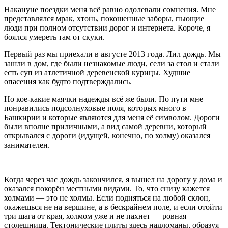
Накануне поездки меня всё равно одолевали сомнения. Мне
представлялся мрак, хтонь, покошенные заборы, пьющие
люди при полном отсутствии дорог и интернета. Короче, я
боялся умереть там от скуки.
Первый раз мы приехали в августе 2013 года. Лил дождь. Мы
зашли в дом, где были незнакомые люди, сели за стол и стали
есть суп из атлетичной деревенской курицы. Худшие
опасения как будто подтверждались.
Но кое-какие маячки надежды всё же были. По пути мне
понравились подсолнуховые поля, которых много в
Башкирии и которые являются для меня её символом. Дороги
были вполне приличными, а вид самой деревни, который
открывался с дороги (идущей, конечно, по холму) оказался
занимателен.
Когда через час дождь закончился, я вышел на дорогу у дома и
оказался покорён местными видами. То, что снизу кажется
холмами — это не холмы. Если подняться на любой склон,
окажешься не на вершине, а в бескрайнем поле, и если отойти
три шага от края, холмом уже и не пахнет — ровная
столешница. Тектонические плиты здесь надломаны, образуя