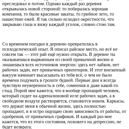
преследовал и потом. Однако каждый раз деревня
открывалась новой стороной: то побиралась хорошая
компания, то были красивые закаты, то грибное лето, то
нашествие ежей. Я так сильно исходил окрестности, что
закрываю глаза и вижу каждый уголок, словно стою там.
Со временем поездки в деревню превратилась в
психоделический опыт. Я описал райское место, но всё не
совсем так — этот рай ещё нужно открыть. В деревне ты
оказываешься вырванным из своей привычной жизни и
лишаешься всех источников энергии: здесь нет лайков, нет
рабочих задач, нет привычных ориентиров. И этот внезапный
вакуум начинает высасывать из тебя всё, о чем не было
времени подумать в грохоте будней. Первые дни я всегда
чувствую неуверенность в себе, сомнения и даже какой-то
стыд. Порой мне кажется, что я вообще пропащий человек,
который сидит на адреналиновой игле рабочих задач, а в
свободном воздухе растворяется, становится никем. Каркасы,
что держат меня в обычной жизни, здесь полностью
пропадают, и я остро ощущаю свою зависимость от работы, от
одобрения, от привычных графиков. И каждый раз мне
кажется, что из этого состояния, похожего на депрессию, не
будет возврата.