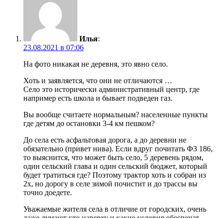
Илья
:
23.08.2021 в 07:06
На фото никакая не деревня, это явно село.
Хоть и заявляется, что они не отличаются …
Село это исторически административный центр, где
например есть школа и бывает подведен газ.
Вы вообще считаете нормальным? населенные пункты
где детям до остановки 3-4 км пешком?
До села есть асфальтовая дорога, а до деревни не
обязательно (привет нива). Если вдруг почитать ФЗ 186,
то выяснится, что может быть село, 5 деревень рядом,
один сельский глава и один сельский бюджет, который
будет тратиться где? Поэтому трактор хоть и собран из
2х, но дорогу в селе зимой почистит и до трассы вы
точно доедете.
Уважаемые жителя села в отличие от городских, очень
даже думают кто наверху и какие условия обеспечат,