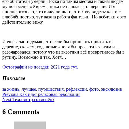
его обитатели умерли. Тоска по таким местам и таким людям
мучила меня всё время, пока не нашлась эта деревня. И я
вполне осознаю, что вижу лишь то, что хочу видеть: как и с
влюблённостью, тут важна работа фантазии. Но всё-таки я это
действительно вижу.
И ещё я часто думаю, что если бы пришлось прожить в
деревне, скажем, год, возможно, я бы пресытился этим и
разочаровался, потому что из экзотики всё превратилось бы в
рутину. Возможно и так. Хотя…
Фотографии из поездки 2021 года тут.
Похожее
за жизнь
,
лучшее
,
путешествия
,
рефлексии
,
фото
,
эксклюзив
Навигация
Previous
Как идёт рельсовая революция
Next
Техосмотра отменён?
по
записям
6 Comments