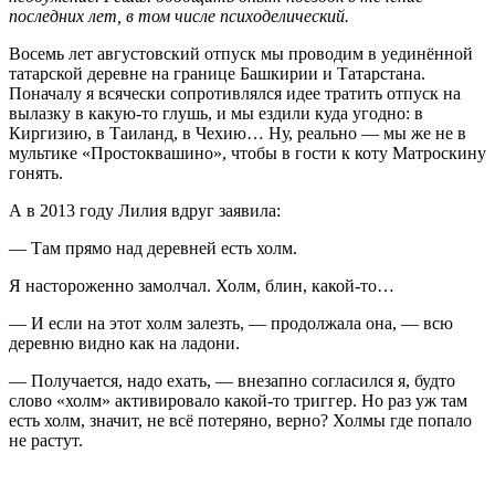
последних лет, в том числе психоделический.
Восемь лет августовский отпуск мы проводим в уединённой
татарской деревне на границе Башкирии и Татарстана.
Поначалу я всячески сопротивлялся идее тратить отпуск на
вылазку в какую-то глушь, и мы ездили куда угодно: в
Киргизию, в Таиланд, в Чехию… Ну, реально — мы же не в
мультике «Простоквашино», чтобы в гости к коту Матроскину
гонять.
А в 2013 году Лилия вдруг заявила:
— Там прямо над деревней есть холм.
Я настороженно замолчал. Холм, блин, какой-то…
— И если на этот холм залезть, — продолжала она, — всю
деревню видно как на ладони.
— Получается, надо ехать, — внезапно согласился я, будто
слово «холм» активировало какой-то триггер. Но раз уж там
есть холм, значит, не всё потеряно, верно? Холмы где попало
не растут.