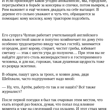
И если произойдёт какой угодно апокалипсис, мы, городские,
перегрызёмся в борьбе за консервы и спички, потом вымрем, а
Рим выживет и ещё человек двадцать на себе вытащит. В
деревне его сильно уважают и чуть что, обращаются за
помощью: кому косилку, кому трактором подсобить.
Его супруга Чулпан работает учительницей английского
языка в местной школе и попутно хозяйничает по дому (что
особенно трудозатратно ввиду частых гостей), занимается
огородом, доит корову, стирает, чистит грибы, взбивает
сметану — этак с шести утра до полуночи… При этом вы не
найдёте другого столь жизнерадостного и гостеприимного
человека, и для нас, горожан, такая душевная щедрость тоже
из разряда экзотики.
В общем, пашут здесь за троих, и хозяин дома, дядя
Шейхвали, часто подтрунивает надо мной:
— Ну, что, Артём, работу-то так и не нашёл? Всё также
журналист?
После первой поездки я был так очарован этим местом, что
ехать второй раз боялся, думая, что попал под влияние
момента и уже на следующий год охладею. И этот страх меня