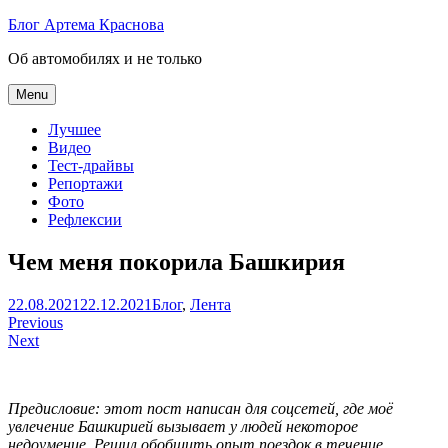
Skip
Блог Артема Краснова
to
Об автомобилях и не только
content
Menu
Лучшее
Видео
Тест-драйвы
Репортажи
Фото
Рефлексии
Чем меня покорила Башкирия
Артем
22.08.2021
22.12.2021
Блог
,
Лента
Навигация
Краснов
Previous
Next
по
записям
Предисловие: этот пост написан для соцсетей, где моё
увлечение Башкирией вызывает у людей некоторое
недоумение. Решил обобщить опыт поездок в течение