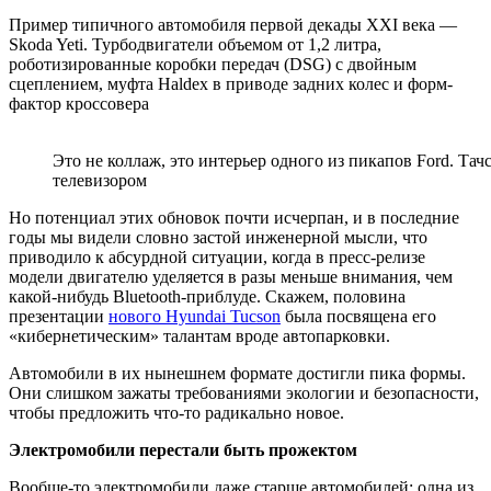
Пример типичного автомобиля первой декады XXI века —
Skoda Yeti. Турбодвигатели объемом от 1,2 литра,
роботизированные коробки передач (DSG) с двойным
сцеплением, муфта Haldex в приводе задних колес и форм-
фактор кроссовера
Это не коллаж, это интерьер одного из пикапов Ford. Тач
телевизором
Но потенциал этих обновок почти исчерпан, и в последние
годы мы видели словно застой инженерной мысли, что
приводило к абсурдной ситуации, когда в пресс-релизе
модели двигателю уделяется в разы меньше внимания, чем
какой-нибудь Bluetooth-приблуде. Скажем, половина
презентации
нового Hyundai Tucson
была посвящена его
«кибернетическим» талантам вроде автопарковки.
Автомобили в их нынешнем формате достигли пика формы.
Они слишком зажаты требованиями экологии и безопасности,
чтобы предложить что-то радикально новое.
Электромобили перестали быть прожектом
Вообще-то электромобили даже старше автомобилей: одна из