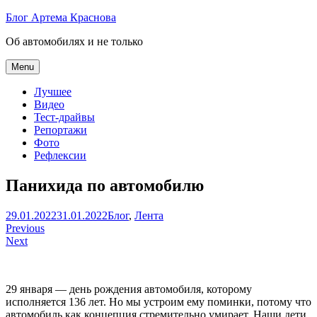
Skip
Блог Артема Краснова
to
Об автомобилях и не только
content
Menu
Лучшее
Видео
Тест-драйвы
Репортажи
Фото
Рефлексии
Панихида по автомобилю
Артем
29.01.2022
31.01.2022
Блог
,
Лента
Навигация
Краснов
Previous
Next
по
записям
29 января — день рождения автомобиля, которому
исполняется 136 лет. Но мы устроим ему поминки, потому что
автомобиль как концепция стремительно умирает. Наши дети