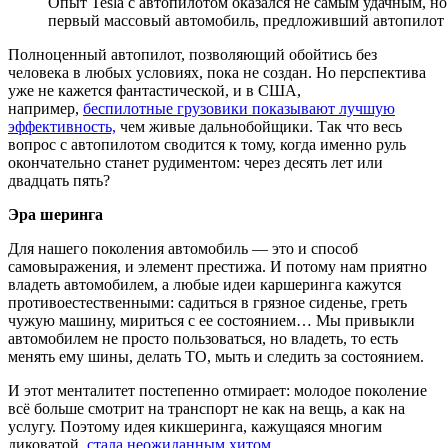
Опыт Tesla с автопилотом оказался не самым удачным, но
первый массовый автомобиль, предложивший автопилот 
Полноценный автопилот, позволяющий обойтись без
человека в любых условиях, пока не создан. Но перспектива
уже не кажется фантастической, и в США,
например,
беспилотные грузовики показывают лучшую
эффективность,
чем живые дальнобойщики. Так что весь
вопрос с автопилотом сводится к тому, когда именно руль
окончательно станет рудиментом: через десять лет или
двадцать пять?
Эра шеринга
Для нашего поколения автомобиль — это и способ
самовыражения, и элемент престижа. И потому нам приятно
владеть автомобилем, а любые идеи каршеринга кажутся
противоестественными: садиться в грязное сиденье, греть
чужую машину, мириться с ее состоянием… Мы привыкли
автомобилем не просто пользоваться, но владеть, то есть
менять ему шины, делать ТО, мыть и следить за состоянием.
И этот менталитет постепенно отмирает: молодое поколение
всё больше смотрит на транспорт не как на вещь, а как на
услугу. Поэтому идея кикшеринга, кажущаяся многим
диковатой,
стала неожиданным хитом
.