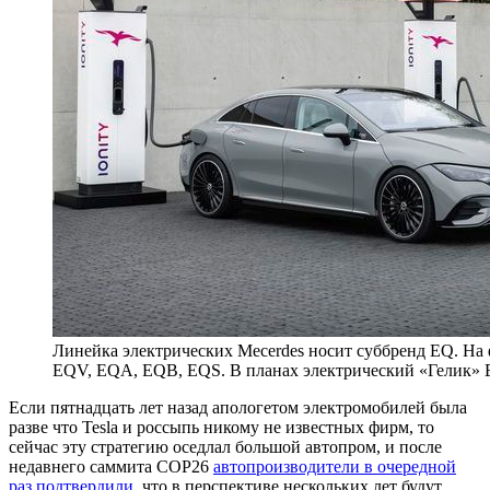
Линейка электрических Mecerdes носит суббренд EQ. На
EQV, EQA, EQB, EQS. В планах электрический «Гелик»
Если пятнадцать лет назад апологетом электромобилей была
разве что Tesla и россыпь никому не известных фирм, то
сейчас эту стратегию оседлал большой автопром, и после
недавнего саммита COP26
автопроизводители в очередной
раз подтвердили
, что в перспективе нескольких лет будут