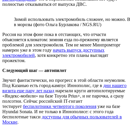
полностью отказываться от выпуска ДВС.
Зимой использовать электромобиль сложнее, но можно. Во
в морозы (фото Ольга Бурлакова / NGS.RU)
Россия на этом фоне пока в отстающих, что отчасти
объясняется климатом: зимняя езда по-прежнему является
проблемой для электромобиля. Тем не менее Минпромторг
намерен уже в этом году
начать выпуск доступных
электромобилей
, хотя конкретно эти планы выглядят
прожектом.
Следующий шаг — автопилот
Звучит фантастически, но прогресс в этой области неумолим.
Под Казанью есть город-кампус Иннополис, где в
дни нашего
визита еще пару лет назад
нарезали круги автопилотируемые
«Яндекс-мобили» на базе Toyota Prius+, и не парочка, а сразу
полсотни. Сейчас российский IT-гигант
тестирует
беспилотники четвертого поколения
уже на базе
Hyundai Sonata. И не только в Иннополисе: с этого года
беспилотные такси
доступны для обычных пользователей в
Москве
.