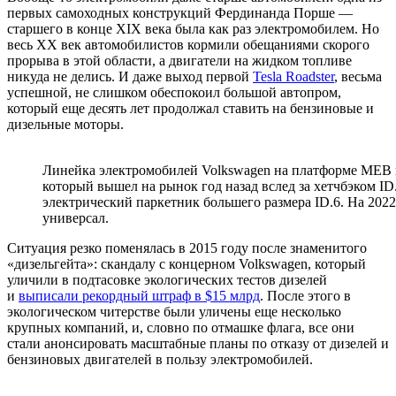
первых самоходных конструкций Фердинанда Порше —
старшего в конце XIX века была как раз электромобилем. Но
весь XX век автомобилистов кормили обещаниями скорого
прорыва в этой области, а двигатели на жидком топливе
никуда не делись. И даже выход первой
Tesla Roadster
, весьма
успешной, не слишком обеспокоил большой автопром,
который еще десять лет продолжал ставить на бензиновые и
дизельные моторы.
Линейка электромобилей Volkswagen на платформе MEB н
который вышел на рынок год назад вслед за хетчбэком ID.
электрический паркетник большего размера ID.6. На 2022
универсал.
Ситуация резко поменялась в 2015 году после знаменитого
«дизельгейта»: скандалу с концерном Volkswagen, который
уличили в подтасовке экологических тестов дизелей
и
выписали рекордный штраф в
$15
млрд
. После этого в
экологическом читерстве были уличены еще несколько
крупных компаний, и, словно по отмашке флага, все они
стали анонсировать масштабные планы по отказу от дизелей и
бензиновых двигателей в пользу электромобилей.