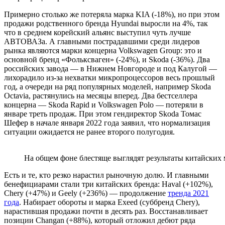
Примерно столько же потеряла марка KIA (-18%), но при этом
продажи родственного бренда Hyundai выросли на 4%, так
что в среднем корейский альянс выступил чуть лучше
АВТОВАЗа. А главными пострадавшими среди лидеров
рынка являются марки концерна Volkswagen Group: это и
основной бренд «Фольксваген» (-24%), и Skoda (-36%). Два
российских завода — в Нижнем Новгороде и под Калугой —
лихорадило из-за нехватки микропроцессоров весь прошлый
год, а очереди на ряд популярных моделей, например Skoda
Octavia, растянулись на месяцы вперед. Два бестселлера
концерна — Skoda Rapid и Volkswagen Polo — потеряли в
январе треть продаж. При этом гендиректор Skoda Томас
Шефер в начале января 2022 года заявил, что нормализация
ситуации ожидается не ранее второго полугодия.
На общем фоне блестяще выглядят результаты китайских 
Есть и те, кто резко нарастил рыночную долю. И главными
бенефициарами стали три китайских бренда: Haval (+102%),
Chery (+47%) и Geely (+236%) — продолжение
тренда 2021
года
. Набирает обороты и марка Exeed (суббренд Chery),
нарастившая продажи почти в десять раз. Восстанавливает
позиции Changan (+88%), который отложил дебют ряда