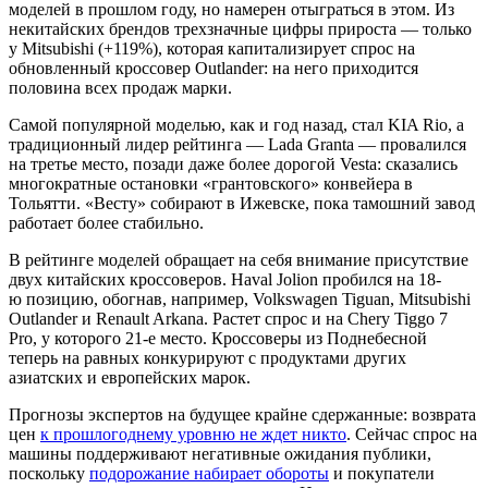
моделей в прошлом году, но намерен отыграться в этом. Из
некитайских брендов трехзначные цифры прироста — только
у Mitsubishi (+119%), которая капитализирует спрос на
обновленный кроссовер Outlander: на него приходится
половина всех продаж марки.
Самой популярной моделью, как и год назад, стал KIA Rio, а
традиционный лидер рейтинга — Lada Granta — провалился
на третье место, позади даже более дорогой Vesta: сказались
многократные остановки «грантовского» конвейера в
Тольятти. «Весту» собирают в Ижевске, пока тамошний завод
работает более стабильно.
В рейтинге моделей обращает на себя внимание присутствие
двух китайских кроссоверов. Haval Jolion пробился на 18-
ю позицию, обогнав, например, Volkswagen Tiguan, Mitsubishi
Outlander и Renault Arkana. Растет спрос и на Chery Tiggo 7
Pro, у которого 21-е место. Кроссоверы из Поднебесной
теперь на равных конкурируют с продуктами других
азиатских и европейских марок.
Прогнозы экспертов на будущее крайне сдержанные: возврата
цен
к прошлогоднему уровню не ждет никто
. Сейчас спрос на
машины поддерживают негативные ожидания публики,
поскольку
подорожание набирает обороты
и покупатели