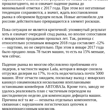
прошлогоднего, но и означает падение рынка до
минимальной отметки с 2017 года. При этом все негативные
тенденции сохраняются, а значит, ждать восстановления
рынка в обозримом будущем нельзя. Новые автомобили для
россиян действительно превращаются в элемент роскоши.
Пока ситуация не является критичной: упомянутый результат
хоть и означает очередной спад рынка, но вполне сопоставим
с январскими продажами прошлых лет. Так, разница с
относительно успешным январем 2018 года составляет -12%
— ощутимо, но не смертельно. При этом в январе 2017 года
было продано лишь 78 тысяч машин, то есть на 15% меньше,
чем сейчас.
Падение рынка во многом обусловлено проблемами его
лидеров, в частности марки Lada, которая в январе снизила
отгрузки дилерам на 17%, то есть недосчиталась почти 5000
машин. Итог отчасти ожидаем, поскольку выход с январских
каникул ознаменовался несколькими впеплановыми
остановками конвейеров АВТОВАЗа. Кроме того, заводу не
удалось реализовать план с частичным переходом на
шестидневную неделю для компенсации дефицита машин.
Причина всё та же — нехватка отдельных компонентов,
связанная с нарушением логистических цепочек и
микропроцессорным кризисом.