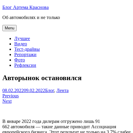
Skip
Блог Артема Краснова
to
Об автомобилях и не только
content
Menu
Лучшее
Видео
Тест-драйвы
Репортажи
Фото
Рефлексии
Авторынок остановился
Артем
08.02.2022
09.02.2022
Блог
,
Лента
Навигация
Краснов
Previous
Next
по
записям
В январе 2022 года дилерам отгружено лишь 91
662 автомобиля — такие данные приводит Ассоциация
европейского бизнеса. Этот результат не только на 3,7% слабее