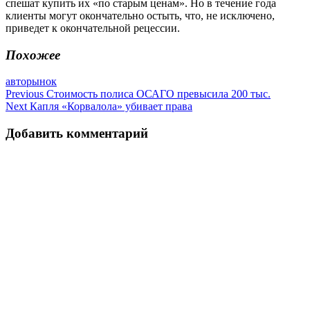
спешат купить их «по старым ценам». Но в течение года
клиенты могут окончательно остыть, что, не исключено,
приведет к окончательной рецессии.
Похожее
авторынок
Навигация
Previous
Cтоимость полиса ОСАГО превысила 200 тыс.
Next
Капля «Корвалола» убивает права
по
записям
Добавить комментарий