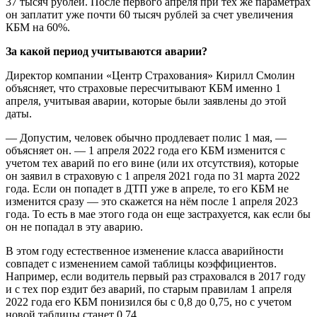
37 тысяч рублей. После первого апреля при тех же параметрах
он заплатит уже почти 60 тысяч рублей за счет увеличения
КБМ на 60%.
За какой период учитываются аварии?
Директор компании «Центр Страхования» Кирилл Смолин
объясняет, что страховые пересчитывают КБМ именно 1
апреля, учитывая аварии, которые были заявлены до этой
даты.
— Допустим, человек обычно продлевает полис 1 мая, —
объясняет он. — 1 апреля 2022 года его КБМ изменится с
учетом тех аварий по его вине (или их отсутствия), которые
он заявил в страховую с 1 апреля 2021 года по 31 марта 2022
года. Если он попадет в ДТП уже в апреле, то его КБМ не
изменится сразу — это скажется на нём после 1 апреля 2023
года. То есть в мае этого года он еще застрахуется, как если бы
он не попадал в эту аварию.
В этом году естественное изменение класса аварийности
совпадет с изменением самой таблицы коэффициентов.
Например, если водитель первый раз страховался в 2017 году
и с тех пор ездит без аварий, по старым правилам 1 апреля
2022 года его КБМ понизился бы с 0,8 до 0,75, но с учетом
новой таблицы станет 0,74.