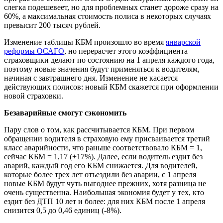
слегка подешевеет, но для проблемных станет дороже сразу на
60%, а максимальная стоимость полиса в некоторых случаях
превысит 200 тысяч рублей.
Изменение таблицы КБМ произошло во время
январской
реформы ОСАГО
, но перерасчет этого коэффициента
страховщики делают по состоянию на 1 апреля каждого года,
поэтому новые значения будут применяться к водителям,
начиная с завтрашнего дня. Изменение не касается
действующих полисов: новый КБМ скажется при оформлении
новой страховки.
Безаварийные смогут сэкономить
Пару слов о том, как рассчитывается КБМ. При первом
обращении водителя в страховую ему присваивается третий
класс аварийности, что раньше соответствовало КБМ = 1,
сейчас КБМ = 1,17 (+17%). Далее, если водитель ездит без
аварий, каждый год его КБМ снижается. Для водителей,
которые более трех лет отъездили без аварии, с 1 апреля
новые КБМ будут чуть выгоднее прежних, хотя разница не
очень существенна. Наибольшая экономия будет у тех, кто
ездит без ДТП 10 лет и более: для них КБМ после 1 апреля
снизится 0,5 до 0,46 единиц (-8%).