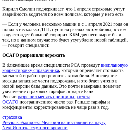
Кирилл Смолин подчеркивает, что 1 апреля страховые учтут
аварийность водителя по всем полисам, которые у него есть.
— Если у человека несколько машин и с 1 апреля 2021 года он
попал в несколько ДТП, пусть на разных автомобилях, в этом
году его ждет большой сюрприз. КБМ для него вырос бы и
так, но в данном случае это будет усугублено новой таблицей,
— говорит специалист.
ОСАГО разрешили дорожать
В ближайшее время специалисты РСА проведут
внеплановую
корректировку справочника
, который определяет стоимость
запчастей и работ при ремонте автомобиля. В последние
месяцы запасные части подорожали, и это будет учтено в
новой версии базы данных. Это почти наверняка повлечет
увеличение страховых тарифов: в марте Банк
России
разрешил менять принципы расчета
ОСАГО
неограниченное число раз. Раньше тарифы и
коэффициенты корректировались не чаще раза в год.
страховка
Навигация
Previous
Экопроект Челябинска поставили на паузу
Next
Ипотека смутного времени