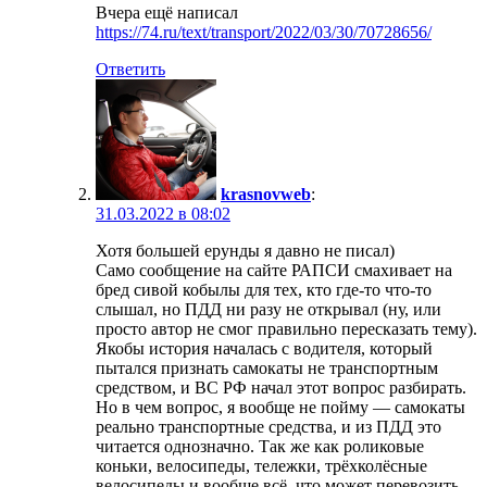
Вчера ещё написал
https://74.ru/text/transport/2022/03/30/70728656/
Ответить
krasnovweb
:
31.03.2022 в 08:02
Хотя большей ерунды я давно не писал)
Само сообщение на сайте РАПСИ смахивает на
бред сивой кобылы для тех, кто где-то что-то
слышал, но ПДД ни разу не открывал (ну, или
просто автор не смог правильно пересказать тему).
Якобы история началась с водителя, который
пытался признать самокаты не транспортным
средством, и ВС РФ начал этот вопрос разбирать.
Но в чем вопрос, я вообще не пойму — самокаты
реально транспортные средства, и из ПДД это
читается однозначно. Так же как роликовые
коньки, велосипеды, тележки, трёхколёсные
велосипеды и вообще всё, что может перевозить