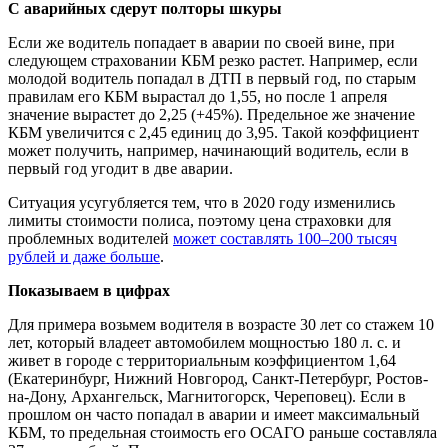
С аварийных сдерут полторы шкуры
Если же водитель попадает в аварии по своей вине, при
следующем страховании КБМ резко растет. Например, если
молодой водитель попадал в ДТП в первый год, по старым
правилам его КБМ вырастал до 1,55, но после 1 апреля
значение вырастет до 2,25 (+45%). Предельное же значение
КБМ увеличится с 2,45 единиц до 3,95. Такой коэффициент
может получить, например, начинающий водитель, если в
первый год угодит в две аварии.
Ситуация усугубляется тем, что в 2020 году изменились
лимиты стоимости полиса, поэтому цена страховки для
проблемных водителей
может составлять 100–200 тысяч
рублей и даже больше
.
Показываем в цифрах
Для примера возьмем водителя в возрасте 30 лет со стажем 10
лет, который владеет автомобилем мощностью 180 л. с. и
живет в городе с территориальным коэффициентом 1,64
(Екатеринбург, Нижний Новгород, Санкт-Петербург, Ростов-
на-Дону, Архангельск, Магнитогорск, Череповец). Если в
прошлом он часто попадал в аварии и имеет максимальный
КБМ, то предельная стоимость его ОСАГО раньше составляла