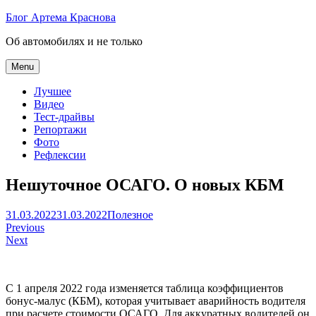
Skip
Блог Артема Краснова
to
Об автомобилях и не только
content
Menu
Лучшее
Видео
Тест-драйвы
Репортажи
Фото
Рефлексии
Нешуточное ОСАГО. О новых КБМ
Артем
31.03.2022
31.03.2022
Полезное
Навигация
Краснов
Previous
Next
по
записям
С 1 апреля 2022 года изменяется таблица коэффициентов
бонус-малус (КБМ), которая учитывает аварийность водителя
при расчете стоимости ОСАГО. Для аккуратных водителей он