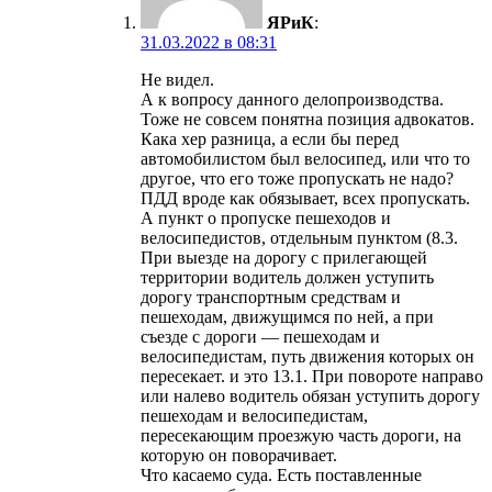
ЯРиК
:
31.03.2022 в 08:31
Не видел.
А к вопросу данного делопроизводства.
Тоже не совсем понятна позиция адвокатов.
Кака хер разница, а если бы перед
автомобилистом был велосипед, или что то
другое, что его тоже пропускать не надо?
ПДД вроде как обязывает, всех пропускать.
А пункт о пропуске пешеходов и
велосипедистов, отдельным пунктом (8.3.
При выезде на дорогу с прилегающей
территории водитель должен уступить
дорогу транспортным средствам и
пешеходам, движущимся по ней, а при
съезде с дороги — пешеходам и
велосипедистам, путь движения которых он
пересекает. и это 13.1. При повороте направо
или налево водитель обязан уступить дорогу
пешеходам и велосипедистам,
пересекающим проезжую часть дороги, на
которую он поворачивает.
Что касаемо суда. Есть поставленные