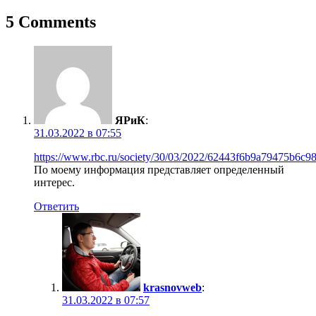
по
записям
5 Comments
ЯРиК
:
31.03.2022 в 07:55
https://www.rbc.ru/society/30/03/2022/62443f6b9a79475b6c9
По моему информация представляет определенный
интерес.
Ответить
krasnovweb
:
31.03.2022 в 07:57