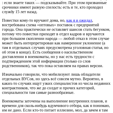
: если знаете таких — подсказывайте. При этом призванные
срочники имеют разную спелость: есть и те, кто проходил
службу 15 лет назад.
Повестки кому-то вручают дома, но,
как я и ожидал
,
востребована схема «оптовых» поставок с предприятий
города. Она практически не оставляет шансов стать бегунком,
потому что повестки приходят в отдел кадров и вручаются
при большом скоплении народа — любой отказ в этом случае
может быть интерпретирован как намеренное уклонение (а
там в отдельных случаях предусмотрена уголовная статья, но
об этом в конце). Есть сообщения о насильственном
доставлении в военкоматы, но у нас есть трудности с
подтверждением этой информации (только со слов
родственников), так что пока оставляем на правах версии.
Изначально говорили, что мобилизуют лишь обладатели
отдельных ВУСов, но здесь всё совсем мутно. Вероятно, в
каких-то случаях ищут узких специалистов из числа недавних
контрактников, что же до солдат и прочих категорий,
специальности там самые разнообразные.
Военкоматы заточены на выполнение внутренних планов, и
времени для сколь-нибудь вдумчивого отбора, как я понимаю,
им не дано. Если кто-то питает иллюзию, мол, да зачем я там