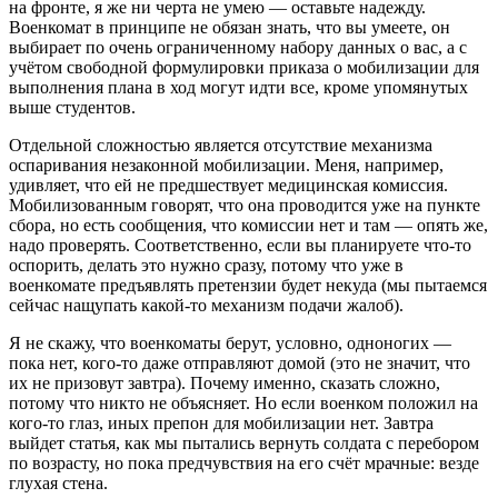
на фронте, я же ни черта не умею — оставьте надежду.
Военкомат в принципе не обязан знать, что вы умеете, он
выбирает по очень ограниченному набору данных о вас, а с
учётом свободной формулировки приказа о мобилизации для
выполнения плана в ход могут идти все, кроме упомянутых
выше студентов.
Отдельной сложностью является отсутствие механизма
оспаривания незаконной мобилизации. Меня, например,
удивляет, что ей не предшествует медицинская комиссия.
Мобилизованным говорят, что она проводится уже на пункте
сбора, но есть сообщения, что комиссии нет и там — опять же,
надо проверять. Соответственно, если вы планируете что-то
оспорить, делать это нужно сразу, потому что уже в
военкомате предъявлять претензии будет некуда (мы пытаемся
сейчас нащупать какой-то механизм подачи жалоб).
Я не скажу, что военкоматы берут, условно, одноногих —
пока нет, кого-то даже отправляют домой (это не значит, что
их не призовут завтра). Почему именно, сказать сложно,
потому что никто не объясняет. Но если военком положил на
кого-то глаз, иных препон для мобилизации нет. Завтра
выйдет статья, как мы пытались вернуть солдата с перебором
по возрасту, но пока предчувствия на его счёт мрачные: везде
глухая стена.