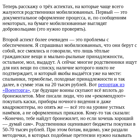
Теперь расскажу о трёх аспектах, на которые чаще всего
жалуются родственники мобилизованных. Первый — это
документальное оформление процесса, и, по сообщениям
некоторых, на бумаге мобилизованные выглядят
добровольцами (это нужно проверять).
Второй аспект более очевиден — это проблемы с
обеспечением. Я спрашивал мобилизованных, что они берут с
собой, все смеялись и говорили, что лишь тёплые
гражданские вещи и мыльно-рыльные принадлежности,
остальное, мол, выдадут. А сейчас многие родственники ищут
для них вещи по списку, наличие которого никто не
подтверждает, и который якобы выдаётся уже на месте:
спальники, термобелье, походные принадлежности и так
далее, в сумме этак на 20 тысяч рублей. Вот
репортаж из
«Военторга»
, где будущие воины скупают всё вплоть до
бронежилетов. Мне писали люди, что им «рекомендуют»
покупать каски, приборы ночного видения и даже
квадрокоптеры, но опять же — всё это на уровне устных
намёков, а не оформленных приказов. Кому-то так сказали:
«Конечно, тебе найдут бронежилет, но если хочешь хороший
— думай сам». Родственники оценивают бюджеты покупки в
50-70 тысяч рублей. При этом ботам, видимо, уже раздали
методички, в которых подобные претензии нужно называть