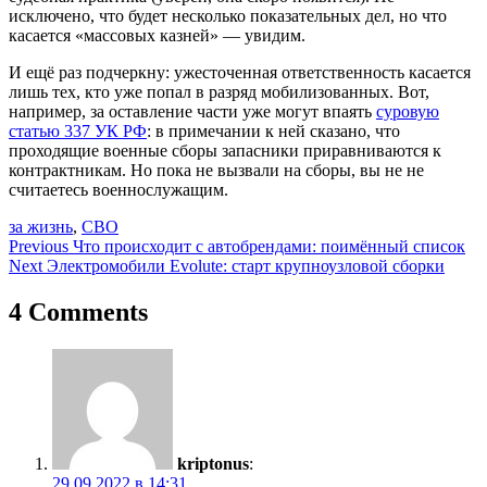
исключено, что будет несколько показательных дел, но что
касается «массовых казней» — увидим.
И ещё раз подчеркну: ужесточенная ответственность касается
лишь тех, кто уже попал в разряд мобилизованных. Вот,
например, за оставление части уже могут впаять
суровую
статью 337 УК РФ
: в примечании к ней сказано, что
проходящие военные сборы запасники приравниваются к
контрактникам. Но пока не вызвали на сборы, вы не не
считаетесь военнослужащим.
за жизнь
,
СВО
Навигация
Previous
Что происходит с автобрендами: поимённый список
Next
Электромобили Evolute: старт крупноузловой сборки
по
записям
4 Comments
kriptonus
:
29.09.2022 в 14:31