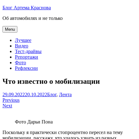
Skip
Блог Артема Краснова
to
Об автомобилях и не только
content
Menu
Лучшее
Видео
Тест-драйвы
Репортажи
Фото
Рефлексии
Что известно о мобилизации
Артем
29.09.2022
20.10.2022
Блог
,
Лента
Навигация
Краснов
Previous
Next
по
записям
Фото Дарьи Пона
Поскольку я практически стопроцентно пересел на тему
мобилизации, расскажу, что удалось узнать из разных