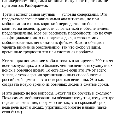
паникёрством: мол, сами кипишат и скупают то, что им не
пригодится. Разбираемся.
Третий аспект самый мутный — условия содержания. Это
предсказывалось независимыми аналитиками, но при
мобилизации в столь короткий период столько большого
количества людей, трудности с логистикой и обеспечением
предопределены. Мог бы рассказать подробности, но не буду
— официально никто не подтверждает, а слова самих
мобилизованных легко назвать фейком. Власти обещают
уделить внимание обеспечению, так что скоро увидим,
временные трудности это или системная проблема.
Кстати, для понимания: мобилизовать планируется 300 тысяч
военнослужащих, а это больше, чем численность сухопутных
войск в обычное время. То есть даже если это 1% от всего
запаса, с точки зрения организационных способностей
российской армии — это невероятная величина. Это как
создавать новую армию из обычных людей в сжатые сроки.
И это далеко не все вопросы. Будут ли их обучать и сколько?
Пока самим мобилизованным обещают кому три, кому четыре
недели слаживания, но даже если так, это скромный срок,
ведь речь идёт о людях, утративших многие навыки (даже
если были).