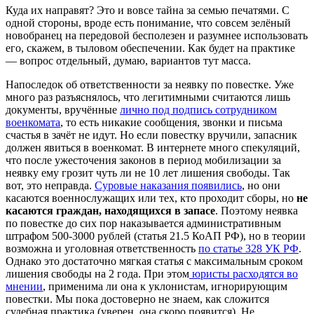
Куда их направят? Это и вовсе тайна за семью печатями. С
одной стороны, вроде есть понимание, что совсем зелёный
новобранец на передовой бесполезен и разумнее использовать
его, скажем, в тыловом обеспечении. Как будет на практике
— вопрос отдельный, думаю, вариантов тут масса.
Напоследок об ответственности за неявку по повестке. Уже
много раз разъяснялось, что легитимными считаются лишь
документы, вручённые
лично под подпись сотрудником
военкомата
, то есть никакие сообщения, звонки и письма
счастья в зачёт не идут. Но если повестку вручили, запасник
должен явиться в военкомат. В интернете много спекуляций,
что после ужесточения законов в период мобилизации за
неявку ему грозит чуть ли не 10 лет лишения свободы. Так
вот, это неправда.
Суровые наказания появились
, но они
касаются военнослужащих или тех, кто проходит сборы, но
не
касаются граждан, находящихся в запасе
. Поэтому неявка
по повестке до сих пор наказывается административным
штрафом 500-3000 рублей (статья 21.5 КоАП РФ), но в теории
возможна и уголовная ответственность
по статье 328 УК РФ
.
Однако это достаточно мягкая статья с максимальным сроком
лишения свободы на 2 года. При этом
юристы расходятся во
мнении
, применима ли она к уклонистам, игнорирующим
повестки. Мы пока достоверно не знаем, как сложится
судебная практика (уверен, она скоро появится). Не