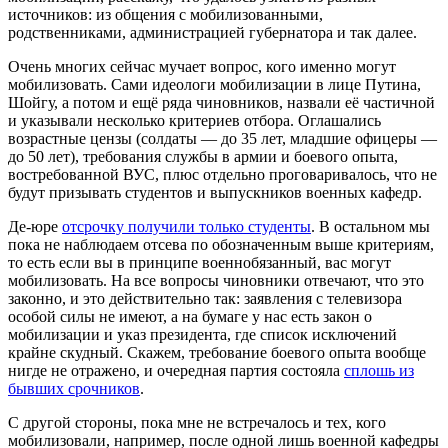
источников: из общения с мобилизованными,
родственниками, администрацией губернатора и так далее.
Очень многих сейчас мучает вопрос, кого именно могут
мобилизовать. Сами идеологи мобилизации в лице Путина,
Шойгу, а потом и ещё ряда чиновников, назвали её частичной
и указывали несколько критериев отбора. Оглашались
возрастные цензы (солдаты — до 35 лет, младшие офицеры —
до 50 лет), требования службы в армии и боевого опыта,
востребованной ВУС, плюс отдельно проговаривалось, что не
будут призывать студентов и выпускников военных кафедр.
Де-юре
отсрочку получили только студенты
. В остальном мы
пока не наблюдаем отсева по обозначенным выше критериям,
то есть если вы в принципе военнобязанный, вас могут
мобилизовать. На все вопросы чиновники отвечают, что это
законно, и это действительно так: заявления с телевизора
особой силы не имеют, а на бумаге у нас есть закон о
мобилизации и указ президента, где список исключений
крайне скудный. Скажем, требование боевого опыта вообще
нигде не отражено, и очередная партия состояла
сплошь из
бывших срочников
.
С другой стороны, пока мне не встречалось и тех, кого
мобилизовали, например, после одной лишь военной кафедры