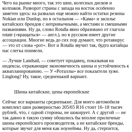
Чего на рынке много, так это шин, колесных дисков и
колпаков. Разворот страны с запада на восток особенно
заметен здесь: на развалах еще можно найти остатки резины
Nokian или Dunlop, но в остальном — «Кама» и засилье
китайских брендов с непривычными, а местами и смешными
названиями. Ну да, слово Rotalla явно образовано от глагола
rotate («вращаться» — англ.), но в русском имеет другие
ассоциации. Многие ведь до сих пор думают, что ротавирус
— это от слова «рот». Вот и Rotalla звучит так, будто китайцы
нас слегка поимели.
— Лучше Landsail, — советует продавец, показывая на
индексы, отражающие экономичность шины и устойчивость к
аквапланированию. — У «Роталлы» все показатели хуже.
Linglong? Ну, такое, средненький вариант.
Шины китайские, цены европейские
Сейчас все варианты средненькие. Для моего автомобиля
комплект шин размерностью 205/65 R16 стоит 16–18 тысяч
рублей, что, с одной стороны, не шокирует. А с другой — не
так давно в такую сумму обошлись бы вполне приличные
шины европейского производителя, а не китайские бренды,
которые звучат для меня как ноунеймы. Ну да, стерпится,