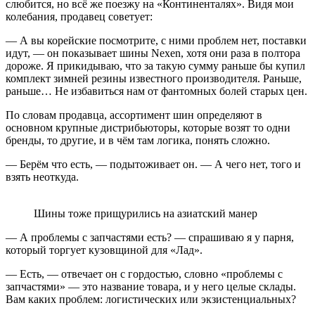
слюбится, но всё же поезжу на «Континенталях». Видя мои
колебания, продавец советует:
— А вы корейские посмотрите, с ними проблем нет, поставки
идут, — он показывает шины Nexen, хотя они раза в полтора
дороже. Я прикидываю, что за такую сумму раньше бы купил
комплект зимней резины известного производителя. Раньше,
раньше… Не избавиться нам от фантомных болей старых цен.
По словам продавца, ассортимент шин определяют в
основном крупные дистрибьюторы, которые возят то одни
бренды, то другие, и в чём там логика, понять сложно.
— Берём что есть, — подытоживает он. — А чего нет, того и
взять неоткуда.
Шины тоже прищурились на азиатский манер
— А проблемы с запчастями есть? — спрашиваю я у парня,
который торгует кузовщиной для «Лад».
— Есть, — отвечает он с гордостью, словно «проблемы с
запчастями» — это название товара, и у него целые склады.
Вам каких проблем: логистических или экзистенциальных?