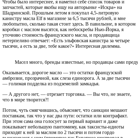
Чтобы было интереснее, я наметил себе список товаров и
запчастей, которые якобы ищу на авторынке «Искра» на
Шадринской. Прошлым летом я покупал 4,5-литровую
канистру масла Elf в магазине за 6,5 тысячи рублей, и мне
любопытно, сколько такая стоит здесь. В павильоне, в котором
коробки с маслом высятся, как небоскребы Нью-Йорка, я
уточняю стоимость французского масла, и продавщица
нетерпеливо отвечает: «Есть эльфовская канистра за четыре
тысячи, а есть за две, тебе какое?» Интересная дилемма.
Масел много, бренды известные, но продавцы сами преду
Оказывается, дорогое масло — это остатки французской
амброзии, прозрачной, как слеза единорога. А за две тысячи
— голимая подделка из подземелий замкадья.
— А другого нет, — отрезает торговка. — Вы что, не знаете,
что в мире творится?!
Потом, чуть смягчившись, объясняет, что санкции мешают
поставкам, так что у нас два пути: остатки или контрафакт.
При этом сама она голосует за первый вариант и даже
показывает небольшую пантомиму, как таксисты-идиоты
приходят к ней за маслом по 2 тысячи и потом гордо
вышагивают с ним (примерно так Буратино шествовал в