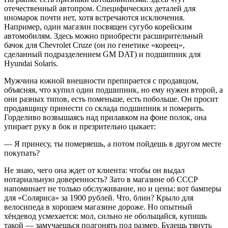
отечественный автопром. Специфических деталей для
иномарок почти нет, хотя встречаются исключения.
Например, один магазин посвящен сугубо корейским
автомобилям. Здесь можно приобрести расширительный
бачок для Chevrolet Cruze (он по генетике «кореец»,
сделанный подразделением GM DAT) и подшипник для
Hyundai Solaris.
Мужчина южной внешности препирается с продавцом,
объясняя, что купил один подшипник, но ему нужен второй, а
они разных типов, есть поменьше, есть побольше. Он просит
продавщицу принести со склада подшипник и померить.
Горделиво возвышаясь над прилавком на фоне полок, она
упирает руку в бок и презрительно цыкает:
— Я принесу, ты померяешь, а потом пойдешь в другом месте
покупать?
Не знаю, чего она ждет от клиента: чтобы он выдал
нотариальную доверенность? Зато в магазине об СССР
напоминает не только обслуживание, но и цены: вот бамперы
для «Соляриса» за 1900 рублей. Что, блин? Крыло для
велосипеда в хорошем магазине дороже. Но опытный
хёндевод усмехается: мол, сильно не обольщайся, купишь
такой — замучаешься подгонять под размер. Будешь тянуть