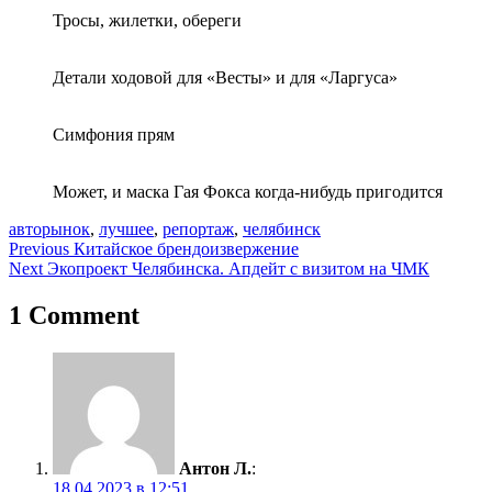
Тросы, жилетки, обереги
Детали ходовой для «Весты» и для «Ларгуса»
Симфония прям
Может, и маска Гая Фокса когда-нибудь пригодится
авторынок
,
лучшее
,
репортаж
,
челябинск
Навигация
Previous
Китайское брендоизвержение
Next
Экопроект Челябинска. Апдейт с визитом на ЧМК
по
записям
1 Comment
Антон Л.
:
18.04.2023 в 12:51