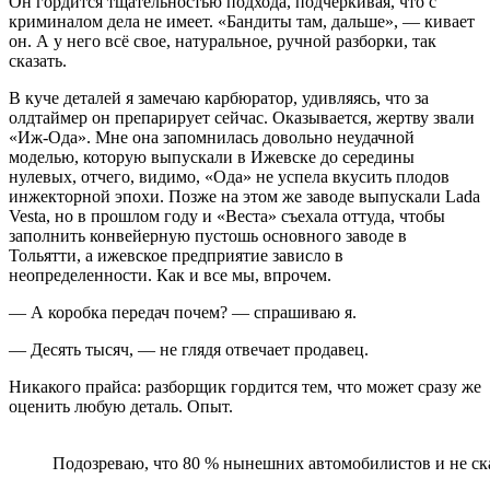
Он гордится тщательностью подхода, подчеркивая, что с
криминалом дела не имеет. «Бандиты там, дальше», — кивает
он. А у него всё свое, натуральное, ручной разборки, так
сказать.
В куче деталей я замечаю карбюратор, удивляясь, что за
олдтаймер он препарирует сейчас. Оказывается, жертву звали
«Иж-Ода». Мне она запомнилась довольно неудачной
моделью, которую выпускали в Ижевске до середины
нулевых, отчего, видимо, «Ода» не успела вкусить плодов
инжекторной эпохи. Позже на этом же заводе выпускали Lada
Vesta, но в прошлом году и «Веста» съехала оттуда, чтобы
заполнить конвейерную пустошь основного заводе в
Тольятти, а ижевское предприятие зависло в
неопределенности. Как и все мы, впрочем.
— А коробка передач почем? — спрашиваю я.
— Десять тысяч, — не глядя отвечает продавец.
Никакого прайса: разборщик гордится тем, что может сразу же
оценить любую деталь. Опыт.
Подозреваю, что 80 % нынешних автомобилистов и не скаж