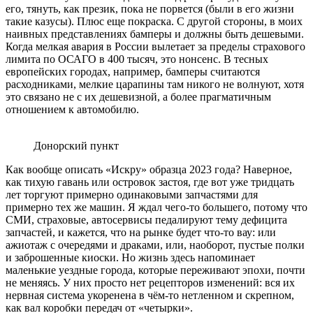
его, тянуть, как презик, пока не порвется (были в его жизни
такие казусы). Плюс еще покраска. С другой стороны, в моих
наивных представлениях бамперы и должны быть дешевыми.
Когда мелкая авария в России вылетает за пределы страхового
лимита по ОСАГО в 400 тысяч, это нонсенс. В тесных
европейских городах, например, бамперы считаются
расходниками, мелкие царапины там никого не волнуют, хотя
это связано не с их дешевизной, а более прагматичным
отношением к автомобилю.
Донорский пункт
Как вообще описать «Искру» образца 2023 года? Наверное,
как тихую гавань или островок застоя, где вот уже тридцать
лет торгуют примерно одинаковыми запчастями для
примерно тех же машин. Я ждал чего-то большего, потому что
СМИ, страховые, автосервисы педалируют тему дефицита
запчастей, и кажется, что на рынке будет что-то вау: или
ажиотаж с очередями и драками, или, наоборот, пустые полки
и заброшенные киоски. Но жизнь здесь напоминает
маленькие уездные города, которые переживают эпохи, почти
не меняясь. У них просто нет рецепторов изменений: вся их
нервная система укоренена в чём-то нетленном и скрепном,
как вал коробки передач от «четырки».