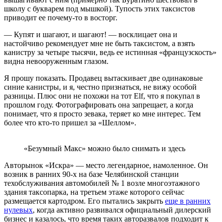
школу с букварем под мышкой). Тупость этих таксистов
приводит ее почему-то в восторг.
— Купят и шагают, и шагают! — восклицает она и
настойчиво рекомендует мне не быть таксистом, а взять
канистру за четыре тысячи, ведь ее истинная «французскость»
видна невооруженным глазом.
Я прошу показать. Продавец вытаскивает две одинаковые
синие канистры, и я, честно признаться, не вижу особой
разницы. Плюс они не похожи на тот Elf, что я покупал в
прошлом году. Фотографировать она запрещает, а когда
понимает, что я просто зевака, теряет ко мне интерес. Тем
более что кто-то пришел за «Шеллом».
«Безумный Макс» можно было снимать и здесь
Авторынок «Искра» — место легендарное, намоленное. Он
возник в ранних 90-х на базе Челябинской станции
техобслуживания автомобилей № 1 возле многоэтажного
здания таксопарка, на третьем этаже которого сейчас
размещается картодром. Его пытались закрыть
еще в ранних
нулевых
, когда активно развивался официальный дилерский
бизнес и казалось, что время таких авторазвалов подходит к