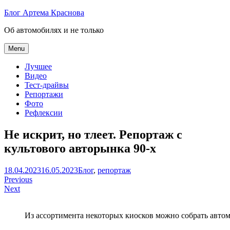
Skip
Блог Артема Краснова
to
Об автомобилях и не только
content
Menu
Лучшее
Видео
Тест-драйвы
Репортажи
Фото
Рефлексии
Не искрит, но тлеет. Репортаж с
культового авторынка 90-х
Артем
18.04.2023
16.05.2023
Блог
,
репортаж
Навигация
Краснов
Previous
Next
по
записям
Из ассортимента некоторых киосков можно собрать авто