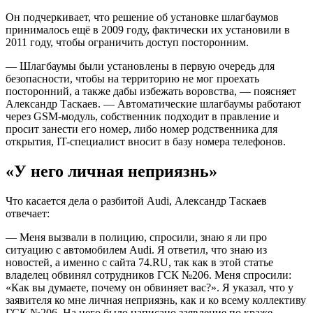
Он подчеркивает, что решение об установке шлагбаумов
принималось ещё в 2009 году, фактически их установили в
2011 году, чтобы ограничить доступ посторонним.
— Шлагбаумы были установлены в первую очередь для
безопасности, чтобы на территорию не мог проехать
посторонний, а также дабы избежать воровства, — поясняет
Александр Таскаев. — Автоматические шлагбаумы работают
через GSM-модуль, собственник подходит в правление и
просит занести его номер, либо номер родственника для
открытия, IT-специалист вносит в базу номера телефонов.
«У него личная неприязнь»
Что касается дела о разбитой Audi, Александр Таскаев
отвечает:
— Меня вызвали в полицию, спросили, знаю я ли про
ситуацию с автомобилем Audi. Я ответил, что знаю из
новостей, а именно с сайта 74.RU, так как в этой статье
владелец обвинял сотрудников ГСК №206. Меня спросили:
«Как вы думаете, почему он обвиняет вас?». Я указал, что у
заявителя ко мне личная неприязнь, как и ко всему коллективу
ГСК №206. На него было написано заявление по краже