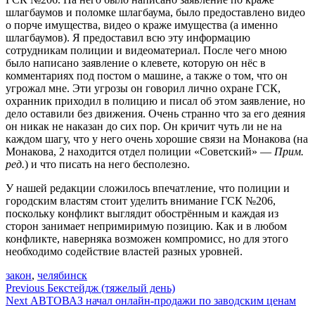
шлагбаумов и поломке шлагбаума, было предоставлено видео
о порче имущества, видео о краже имущества (а именно
шлагбаумов). Я предоставил всю эту информацию
сотрудникам полиции и видеоматериал. После чего мною
было написано заявление о клевете, которую он нёс в
комментариях под постом о машине, а также о том, что он
угрожал мне. Эти угрозы он говорил лично охране ГСК,
охранник приходил в полицию и писал об этом заявление, но
дело оставили без движения. Очень странно что за его деяния
он никак не наказан до сих пор. Он кричит чуть ли не на
каждом шагу, что у него очень хорошие связи на Монакова (на
Монакова, 2 находится отдел полиции «Советский» —
Прим.
ред.
) и что писать на него бесполезно.
У нашей редакции сложилось впечатление, что полиции и
городским властям стоит уделить внимание ГСК №206,
поскольку конфликт выглядит обострённым и каждая из
сторон занимает непримиримую позицию. Как и в любом
конфликте, наверняка возможен компромисс, но для этого
необходимо содействие властей разных уровней.
закон
,
челябинск
Навигация
Previous
Бекстейдж (тяжелый день)
Next
АВТОВАЗ начал онлайн-продажи по заводским ценам
по