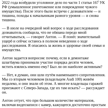
2022 года возбудили уголовное дело по части 1 статьи 167 УК
РФ (умышленное уничтожение или повреждение чужого
имущества). После этого были встречи с дознавателем — и
тишина, походы к начальникам разного уровня — и снова
тишина.
— В июле на очередной мой вопрос о ходе расследования
дознаватель сообщила, что не обязана передо мной
отчитываться, — говорит Антон. — Я понёс значительный
ущерб и сейчас остаюсь в полном неведении о ходе
расследования. Я опасаюсь за жизнь и здоровье своей семьи и
имущества.
Антон задается вопросом: почему, если в демонтаже
шлагбаума принимали участие порядка десяти человек,
мстить взялись именно ему? Был ли он наиболее активным?
— Нет, я думаю, они шли путём наименьшего сопротивления.
Мы со вторым человеком (владельцем Audi 100) живём
недалеко, и они знали об этом. А многие владельцы гаражей
приезжают с Северо-Запада, где их там искать? — рассуждает
он.
Антон сетует, что при большом количестве материалов,
включая видеозаписи с камер, кажущееся достаточно простым