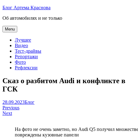
Skip
Блог Артема Краснова
to
Об автомобилях и не только
content
Menu
Лучшее
Видео
Тест-драйвы
Репортажи
Фото
Рефлексии
Сказ о разбитом Audi и конфликте в
ГСК
Артем
28.09.2023
Блог
Навигация
Краснов
Previous
Next
по
записям
На фото не очень заметно, но Audi Q5 получил множеств
повреждены кузовные панели