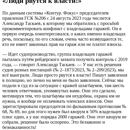
«Люди рвутся к власти!»
По данным системы «Контур. Фокус» председателем
правления ГСК №206 с 24 августа 2023 года числится
Александр Таскаев, к которому мы обратились с просьбой
прокомментировать конфликт с владельцами гаражей. Он в
первую очередь поинтересовался, о каких именно владельцах
речь, поскольку, по его словам, очень часто возмущаются те,
кто не имеет законных прав на гараж или не платит взносы.
— Идет судопроизводство, группа владельцев гаражей
пыталась путём рейдерского захвата получить контроль с 2019
года, — говорит Александр Таскаев. — У нас есть решения
судов разных инстанций (№ 2–1873/2023, № 2–209/2023), мы
всё выиграли. Люди просто рвутся к власти! Пишут заявления
в полицию, но лично на меня не было заявления. Сейчас мы
подали в суд из-за ситуации с кражей шлагбаумов, там шесть
человек ответчиков, упомянутых вами. Они это сделали,
мотивируя тем, что шлагбаумы им неудобны, охрана им не
нужна, и вообще не оплачивать членских взносов. Они
зарегистрировали председателя по фальшивым протоколам №
68, № 69, но для этого нужен был кворум в 50% владельцев
плюс один, а у нас порядка 2000 гаражей. Они этот кворум не
собрали, решение было оспорено. Это беззаконие и
безнаказанность!