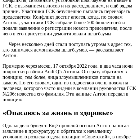
конфликты, связанные с установкой шлагбаумов на въезде в
ГСК, с взыманием взносов и их расходованием, и ещё рядом
причин. Участники ГСК безуспешно пытались переизбрать
председателя. Конфликт достиг апогея, когда, по словам
Антона, участники ГСК собрали более 500 бюллетеней и
подали заявление о регистрации нового председателя, после
чего в его присутствии демонтировали шлагбаумы.
— Через несколько дней стали поступать угрозы в адрес тех,
кто занимался демонтажом шлагбаумов, — рассказывает
Антон.
Примерно через месяц, 17 октября 2022 года, в два часа ночи
подростки разбили Audi Q5 Антона. Он сразу обратился в
полицию, тем более, лица злоумышленников попали на
камеру. По его словам, один из подростков очень похож на
человека, которого часто видели в компании руководства ГСК
№206: известна его фамилия. Эти данные Антон передал в
полицию.
«Опасаюсь за жизнь и здоровье»
Однако дело буксует. Ещё прошлой осенью Антон написал
заявление в прокуратуру и обратился к начальнику
уголовного розыска отдела полиции «Советский», в ноябре