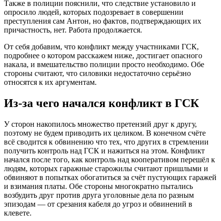
Также в полиции пояснили, что следствие установило и
опросило людей, которых подозревает в совершении
преступления сам Антон, но фактов, подтверждающих их
причастность, нет. Работа продолжается.
От себя добавим, что конфликт между участниками ГСК,
подробнее о котором расскажем ниже, достигает опасного
накала, и вмешательство полиции просто необходимо. Обе
стороны считают, что силовики недостаточно серьёзно
относятся к их аргументам.
Из-за чего начался конфликт в ГСК
У сторон накопилось множество претензий друг к другу,
поэтому не будем приводить их целиком. В конечном счёте
всё сводится к обвинению что тех, что других в стремлении
получить контроль над ГСК и нажиться на этом. Конфликт
начался после того, как контроль над кооперативом перешёл к
людям, которых гаражные старожилы считают пришлыми и
обвиняют в попытках обогатиться за счёт пустующих гаражей
и взимания платы. Обе стороны многократно пытались
возбудить друг против друга уголовные дела по разным
эпизодам — от срезания кабеля до угроз и обвинений в
клевете.