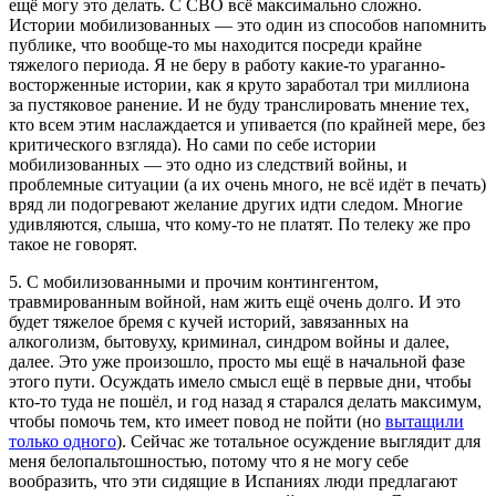
ещё могу это делать. С СВО всё максимально сложно.
Истории мобилизованных — это один из способов напомнить
публике, что вообще-то мы находится посреди крайне
тяжелого периода. Я не беру в работу какие-то ураганно-
восторженные истории, как я круто заработал три миллиона
за пустяковое ранение. И не буду транслировать мнение тех,
кто всем этим наслаждается и упивается (по крайней мере, без
критического взгляда). Но сами по себе истории
мобилизованных — это одно из следствий войны, и
проблемные ситуации (а их очень много, не всё идёт в печать)
вряд ли подогревают желание других идти следом. Многие
удивляются, слыша, что кому-то не платят. По телеку же про
такое не говорят.
5. С мобилизованными и прочим контингентом,
травмированным войной, нам жить ещё очень долго. И это
будет тяжелое бремя с кучей историй, завязанных на
алкоголизм, бытовуху, криминал, синдром войны и далее,
далее. Это уже произошло, просто мы ещё в начальной фазе
этого пути. Осуждать имело смысл ещё в первые дни, чтобы
кто-то туда не пошёл, и год назад я старался делать максимум,
чтобы помочь тем, кто имеет повод не пойти (но
вытащили
только одного
). Сейчас же тотальное осуждение выглядит для
меня белопальтошностью, потому что я не могу себе
вообразить, что эти сидящие в Испаниях люди предлагают