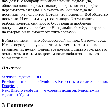
нам делать с возвращающимися с войны людьми. Да,
общество должно сделать выводы, и да, многим придётся
пересмотреть взгляды. Но сказать им «мы вас туда не
посылали» не получится. Потому что посылали. Всё общество
посылало. И если отмахнуться от людей без малейшего
разбора полётов, они просто будут решать проблемы
доступными им способами. «Не задавайте боксёру вопросов,
на которые он не сможет ответить словами».
Война для меня — это обоюдоострый клинок. Он режет всех.
И своё осуждение нужно начинать с тех, кто этот клинок
вынимает их ножен. Сейчас все должны думать о том, как это
остановить, и в этом вопросе многие мобилизованные со
мной согласны.
Похожее
за жизнь
,
лучшее
,
СВО
Навигация
Previous
Разговор на «Дунфене». Кто есть кто среди 8 новинок
Dongfeng
по
Next
Вместо экоферм — мусорный полигон. Репортаж из
записям
середины Урала
3 Comments