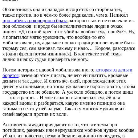
Обозначилась она из нападок в соцсетях со стороны тех,
также против, но в чём-то более радикален, чем я. Написал
про гибель троюродного брата
, которого так и не извлекли из-
под обломков, и вроде бы интеллигентные люди в очках
пишут: «Да на кой хрен этот убийца вообще туда пошёл?». Ну,
я попытался мягко урезонить, что вообще-то его
мобилизовали, ну, а дальше пошло традиционное: лучше бы в
тюрьму сел, сам виноват, так ему и надо… Короче, разосрался
я (один френд потом извинился). В контексте этой темы
лично я шапку судьи примерять не могу.
Потом история с вдовой мобилизованного,
которая за деньги
борется
: зачем об этом писать, нечего ей платить, кровавые
деньги и так далее. И опять же, окей, происхождение этих
денег мы понимаем, но тогда уж давайте бороться за то, чтобы
государство их не обещало. А уж если обещало, а потом шиш
— это странно… И мне сложно становиться судьёй для
каждой вдовы и разбираться, какую именно позицию она
занимала и что у неё на уме. Так-то у многих мужиков из
семей забрали против их воли.
Антивоенная аудитория давит на то, что все темы про
погибших, раненых или вернувшихся мобиков нужно вообще
убрать из повестки, резко и безапеляционно их осудить, в