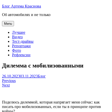
Skip
Блог Артема Краснова
to
Об автомобилях и не только
content
Menu
Лучшее
Видео
Тест-драйвы
Репортажи
Фото
Рефлексии
Дилемма с мобилизованными
Артем
26.10.2023
03.11.2023
Блог
Навигация
Краснов
Previous
Next
по
записям
Поделюсь дилеммой, которая напрягает меня сейчас: как
писать про мобилизованных, если ты в принципе против
войны?