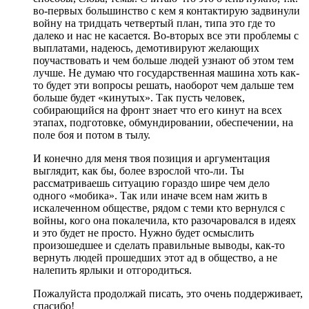
во-первых большинство с кем я контактирую задвинули
войну на тридцать четвертый план, типа это где то
далеко и нас не касается. Во-вторых все эти проблемы с
выплатами, надеюсь, демотивируют желающих
поучаствовать и чем больше людей узнают об этом тем
лучше. Не думаю что государственная машина хоть как-
то будет эти вопросы решать, наоборот чем дальше тем
больше будет «кинутых». Так пусть человек,
собирающийся на фронт знает что его кинут на всех
этапах, подготовке, обмундировании, обеспечении, на
поле боя и потом в тылу.
И конечно для меня твоя позиция и аргументация
выглядит, как бы, более взрослой что-ли. Ты
рассматриваешь ситуацию гораздо шире чем дело
одного «мобика». Так или иначе всем нам жить в
искалеченном обществе, рядом с теми кто вернулся с
войны, кого она покалечила, кто разочаровался в идеях
и это будет не просто. Нужно будет осмыслить
произошедшее и сделать правильные выводы, как-то
вернуть людей прошедших этот ад в общество, а не
налепить ярлыки и отгородиться.
Пожалуйста продолжай писать, это очень поддерживает,
спасибо!