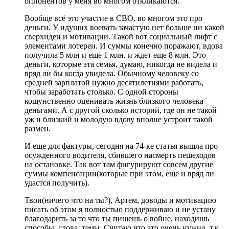
оппонентов у меня во многом откликаются.
Вообще всё это участие в СВО, во многом это про
деньги. У идущих воевать зачастую нет больше ни какой
сверхидеи и мотивации. Такой вот социальный лифт с
элементами лотереи. И суммы конечно поражают, вдова
получила 5 млн и еще 1 млн. и ждет еще 8 млн. Это
деньги, которые эта семья, думаю, никогда не видела и
вряд ли бы когда увидела. Обычному человеку со
средней зарплатой нужно десятилетиями работать,
чтобы заработать столько. С одной стороны
кощунственно оценивать жизнь близкого человека
деньгами. А с другой сколько историй, где он не такой
уж и близкий и молодую вдову вполне устроит такой
размен.
И еще для фактуры, сегодня на 74-ке статья вышла про
осужденного водителя, сбившего насмерть пешеходов
на остановке. Так вот там фигурируют совсем другие
суммы компенсации(которые при этом, еще и вряд ли
удастся получить).
Твои(ничего что на ты?), Артем, доводы и мотивацию
писать об этом я полностью поддерживаю и не устану
благодарить за то что ты пишешь о войне, находишь
способы, слова, темы. Считаю что это очень нужно, т.к.