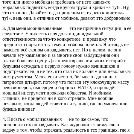
того или иного мобика и требовать от него каких-то
моральных подвигов, когда кругом труха и крики «а-ту!». Ну,
это странно. Давайте тогда прицепим и тех, кто кричит «а-
ту!», ведь они, в отличие от мобиков, делают это добровольно.
3. Для меня мобилизованные — это не причина ситуации, а её
следствие. У них есть своя доля индивидуальной
ответственности за что-то конкретное, и предвижу, что
предстоят споры на эту тему и разборы полётов. Я отнюдь не
намерен всё скопом оправдывать, нет. Но в целом, не они
начали эту кампанию и за многие свои заблуждения они
платят большую цену. Для предотвращения таких историй в
будущем осуждать в первую голову нужно зачинщиков и
подстрекателей, а не тех, кто стал их вольным или невольным
инструментом. Меня, если честно, больше от диванных
патриотов штырит, потому что погаси эту клокочущую массу
ревизионеров, имперцев и борцов с НАТО, и пропадёт
мощный инструмент прокачки общества. И мобикам,
глядишь, не придётся ни в кого стрелять. Мне вообще
печально, когда людей ставят в ситуацию, где по умолчанию
будешь виноват.
4. Писать о мобилизованных — не то же самое, что
полностью их оправдывать. Как журналист я вижу свою
задачу в том, чтобы отражать реальность в тех границах, где я