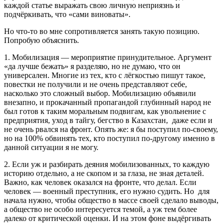
каждой статье выражать свою личную неприязнь и
подчёркивать, что «сами виноваты».
Но что-то во мне сопротивляется занять такую позицию.
Попробую объяснить.
1. Мобилизация — мероприятие принудительное. Аргумент
«да лучше бежать» я разделяю, но не думаю, что он
универсален. Многие из тех, кто с лёгкостью пишут такое,
повестки не получили и не очень представляют себе,
насколько это сложный выбор. Мобилизацию объявили
внезапно, и прокачанный пропагандой глубинный народ не
был готов к таким моральным подвигам, как увольнение с
предприятия, уход в тайгу, бегство в Казахстан, даже если и
не очень рвался на фронт. Опять же: я бы поступил по-своему,
но на 100% обвинять тех, кто поступил по-другому именно в
данной ситуации я не могу.
2. Если уж и разбирать деяния мобилизованных, то каждую
историю отдельно, а не скопом и за глаза, не зная деталей.
Важно, как человек оказался на фронте, что делал. Если
человек — военный преступник, его нужно судить. Но для
начала нужно, чтобы общество в массе своей сделало выводы,
а общество не особо интересуется темой, а уж тем более
далеко от критической оценки. И на этом фоне выдёргивать