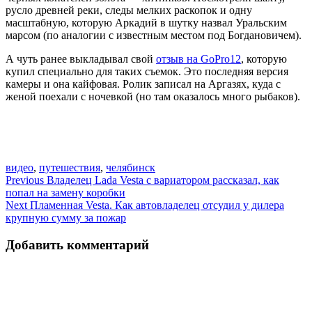
русло древней реки, следы мелких раскопок и одну
масштабную, которую Аркадий в шутку назвал Уральским
марсом (по аналогии с известным местом под Богдановичем).
А чуть ранее выкладывал свой
отзыв на GoPro12
, которую
купил специально для таких съемок. Это последняя версия
камеры и она кайфовая. Ролик записал на Аргазях, куда с
женой поехали с ночевкой (но там оказалось много рыбаков).
видео
,
путешествия
,
челябинск
Навигация
Previous
Владелец Lada Vesta с вариатором рассказал, как
попал на замену коробки
по
Next
Пламенная Vesta. Как автовладелец отсудил у дилера
записям
крупную сумму за пожар
Добавить комментарий