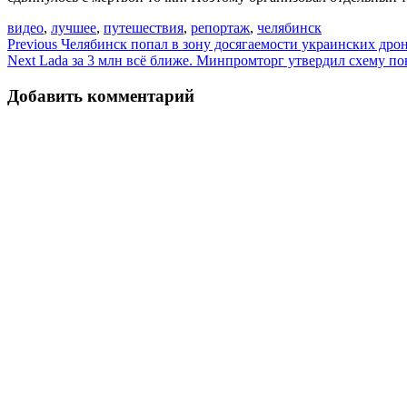
видео
,
лучшее
,
путешествия
,
репортаж
,
челябинск
Навигация
Previous
Челябинск попал в зону досягаемости украинских дро
Next
Lada за 3 млн всё ближе. Минпромторг утвердил схему п
по
записям
Добавить комментарий