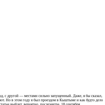
од, с другой — местами сильно запущенный. Даже, я бы сказал,
ют. Но в этом году я был проездом в Кыштыме и как будто дело
статьи выйдет, вероятно, послезавтра, 18 сентября.