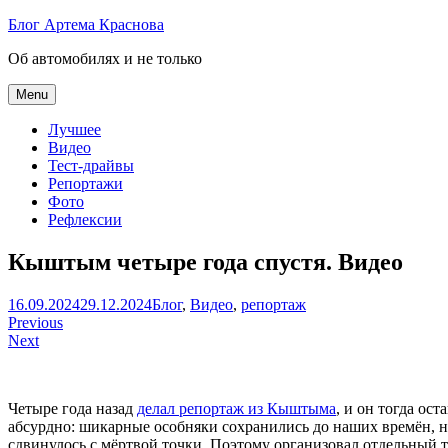
Skip
Блог Артема Краснова
to
Об автомобилях и не только
content
Menu
Лучшее
Видео
Тест-драйвы
Репортажи
Фото
Рефлексии
Кыштым четыре года спустя. Видео
Артем
16.09.2024
29.12.2024
Блог
,
Видео
,
репортаж
Навигация
Краснов
Previous
Next
по
записям
Четыре года назад
делал репортаж из Кыштыма
, и он тогда ос
абсурдно: шикарные особняки сохранились до наших времён, но
сдвинулось с мёртвой точки. Поэтому организовал отдельный т