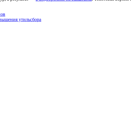
нов
овышения утильсбора