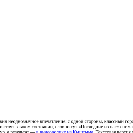
тавил неоднозначное впечатление: с одной стороны, классный гор
 стоят в таком состоянии, словно тут «Последние из нас» снима
ур, а результат —
в видеоролике из Кыштыма
. Текстовая версия 