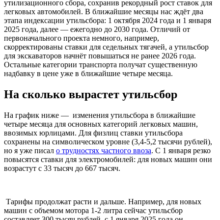
утилизационного сбора, сохранив рекордный рост ставок для
легковых автомобилей. В ближайшие месяцы нас ждёт два
этапа индексации утильсбора: 1 октября 2024 года и 1 января
2025 года, далее — ежегодно до 2030 года. Отличий от
первоначального проекта немного, например,
скорректированы ставки для седельных тягачей, а утильсбор
для экскаваторов начнёт повышаться не ранее 2026 года.
Остальные категории транспорта получат существенную
надбавку в цене уже в ближайшие четыре месяца.
На сколько вырастет утильсбор
На график ниже — изменения утильсбора в ближайшие
четыре месяца для основных категорий легковых машин,
ввозимых юрлицами. Для физлиц ставки утильсбора
сохранены на символическом уровне (3,4-5,2 тысячи рублей),
но я уже писал
о трудностях частного ввоза
. С 1 января резко
повысятся ставки для электромобилей: для новых машин они
возрастут с 33 тысяч до 667 тысяч.
Тарифы продолжат расти и дальше. Например, для новых
машин с объемом мотора 1-2 литра сейчас утильсбор
составляет 300 тысяч рублей, с 1 января 2025 года он