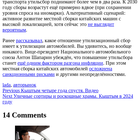
транспорта утильсбор поднимают более чем в два раза. К 2030
году сборы возрастут ещё примерно вдвое (при сохранении
уровня спроса на иномарки). Альтернативный сценарий:
активное развитие местной сборки китайских машин с
высокой локализацией, хотя сейчас это
не выглядит
вероятным
.
Ранее
рассказывал
, какое отношение утилизационный сбор
имеет к утилизации автомобилей. Вы удивитесь, но вообще
никакого. Вице-президент Национального автомобильного
союза Антон Шапарин убеждён, что повышение утильсбора
станет
ещё одним фактором разгона инфляции
. При этом
местная сборка китайских автомобилей
осложнена
санкционными рисками
и другими неопределённостями.
lada
,
авторынок
Навигация
Previous
Кыштым четыре года спустя. Видео
Next
Уличные сортиры и роскошные храмы. Кыштым в 2024
по
году
записям
14 Comments