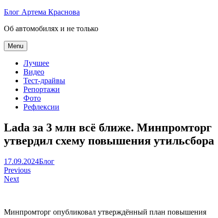
Skip
Блог Артема Краснова
to
Об автомобилях и не только
content
Menu
Лучшее
Видео
Тест-драйвы
Репортажи
Фото
Рефлексии
Lada за 3 млн всё ближе. Минпромторг
утвердил схему повышения утильсбора
Артем
17.09.2024
Блог
Навигация
Краснов
Previous
Next
по
записям
Минпромторг опубликовал утверждённый план повышения