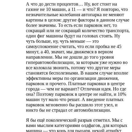
А что до дести процентов… Ну, вот стоит на
газоне не 10 машин, а 11 — и что? Я повторю, что
незначительные колебания автопарка не меняют
картины в целом: другие факторы в данном случае
более значимы. То есть если парковок нет, то
сокращай или не сокращай количество транспорта,
один фиг машины будут на головах стоять. Ну
чуть больше, ну, чуть меньше — это
самоуспокоение считать, что если пробка не 45
минут, а 40, значит, мы движемся в верном
направлении. Мы не дошли до того уровня
гиперавтомобилизации, за которым уже нужно во
все колокола звонить, потому что другие меры
становятся бесполезными. В нашем случае вполне
эффективны меры по организации движения,
парковок и прочего. Платные парковки в центре
города — чем не вариант? Отличная идея. Но где
она? Поэтому парковок в центре не найти, и 10%
машин тут мало что решат. А введение платных
парковок мгновенно бы расшило этот узел, и
никто бы не страдал от автомобилизации.
Я бы ещё поколенческий разрыв отметил. Мы с
вами мыслим категориями олдфагов, для которых
машина — что конь для рыцаря, некий атрибут