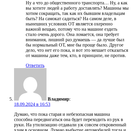
Ну а что до общественного транспорта… Ну, а как
вы хотите людей а работу доставлять? Машины мы
хотим сокращать, так как их бывшим владельцам
быть? На самокат садиться? На самом деле, в
нынешних условиях ОТ является охеренно
важной вещью, потому что на машине ездить
стало очень дорого. Она ломается, она требует
внимания, лишний раз думаешь — да лучше был
бы нормальный ОТ, мне бы проще было. Другое
дело, что нет его пока, и вот это мешает отказаться
от машины даже тем, кто, в принципе, не против.
Ответить
Владимир
:
18.09.2024 в 16:53
Думаю, что пока старая и небезопасная машина
способна передвигаться она будет переходить из рук в
руки. На утилизацию отдавали уж совсем откровенный
хлам в основном. Думаю выбытие автомобилей тогда и