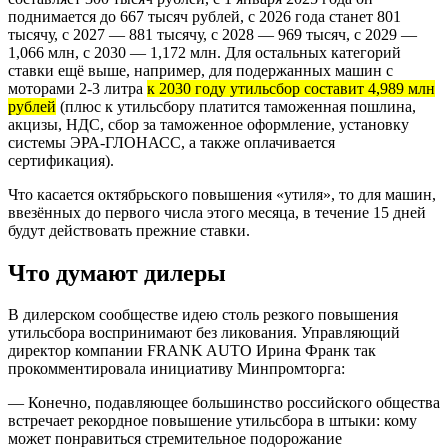
поднимается до 667 тысяч рублей, с 2026 года станет 801
тысячу, с 2027 — 881 тысячу, с 2028 — 969 тысяч, с 2029 —
1,066 млн, с 2030 — 1,172 млн. Для остальных категорий
ставки ещё выше, например, для подержанных машин с
моторами 2-3 литра
к 2030 году утильсбор составит 4,989 млн
рублей
(плюс к утильсбору платится таможенная пошлина,
акцизы, НДС, сбор за таможенное оформление, установку
системы ЭРА-ГЛОНАСС, а также оплачивается
сертификация).
Что касается октябрьского повышения «утиля», то для машин,
ввезённых до первого числа этого месяца, в течение 15 дней
будут действовать прежние ставки.
Что думают дилеры
В дилерском сообществе идею столь резкого повышения
утильсбора воспринимают без ликования. Управляющий
директор компании FRANK AUTO Ирина Франк так
прокомментировала инициативу Минпромторга:
— Конечно, подавляющее большинство российского общества
встречает рекордное повышение утильсбора в штыки: кому
может понравиться стремительное подорожание