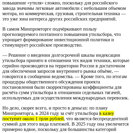
повышение «утиля» сложно, поскольку для российского
завода значимы легковые автомобили с небольшим объемом
мотора, но коммерческая, грузовая, строительная техника —
это уже зона интереса других российских предприятий.
В самом Минпромторге подчёркивают пользу
прогнозируемого поэтапного повышения утильсбора, что
упрощает формирование инвестиционной политики и
стимулирует российское производство.
— Решение о введении долгосрочной шкалы индексации
утильсбора принято в отношении тех видов техники, которые
серийно производятся на территории России в достаточном
для обеспечения запросов внутреннего рынка объёме, —
говорится в сообщении ведомства. — Кроме того, по итогам
процедуры общественного обсуждения проекта
постановления были скорректированы коэффициенты для
расчёта сумм утильсбора в отношении седельных тягачей,
используемых для осуществления международных перевозок.
Но дело, скорее всего, и просто в деньгах: по плану
Минпромторга, в 2024 году за счёт утильсбора
в казну
поступит около 1 трлн рублей
, что является беспрецедентной
суммой для этого вида платежей. В 2025 году она увеличится
примерно вдвое, поскольку для большинства категорий