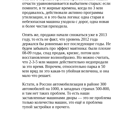
отчасти уравновешивается выбытием старых: если
помните, в те жирные времена, когда по 3 млн
продавалось, действовали активно программы
утилизации, и в это была логика: одна старая и
небезопасная машина уходила с дорог, одна новая
и более чистая приходила.
Опять же, продажи начали снижаться уже в 2013
году, то есть не факт, что уровень 2012 года
держался бы ровненько все последующие годы. Не
будем забывать про эффект маятника: были плохие
08-09 годы, спад продаж, кризис, потом шло
восстановление волнообразно. Но можно считать,
что 2-3-5 млн машин действительно недопродали
за это время. Впрочем, относительно парка в 50
млн вряд ли это какая-то убойная величина, и она
мало что решает.
Кстати, в России автомобилизация в районе 300
автомобилей на 1000, в западных странах 500-800,
и там нет таких проблем. То есть наши
заставленные машинами дворы — это не проблема
только количества машин, это ещё и проблема
тупой застройки и прочего.