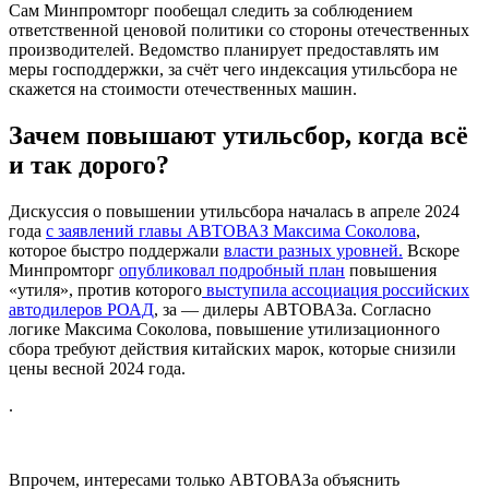
Сам Минпромторг пообещал следить за соблюдением
ответственной ценовой политики со стороны отечественных
производителей. Ведомство планирует предоставлять им
меры господдержки, за счёт чего индексация утильсбора не
скажется на стоимости отечественных машин.
Зачем повышают утильсбор, когда всё
и так дорого?
Дискуссия о повышении утильсбора началась в апреле 2024
года
с заявлений главы АВТОВАЗ Максима Соколова
,
которое быстро поддержали
власти разных уровней.
Вскоре
Минпромторг
опубликовал подробный план
повышения
«утиля», против которого
выступила ассоциация российских
автодилеров РОАД
, за — дилеры АВТОВАЗа. Согласно
логике Максима Соколова, повышение утилизационного
сбора требуют действия китайских марок, которые снизили
цены весной 2024 года.
.
Впрочем, интересами только АВТОВАЗа объяснить