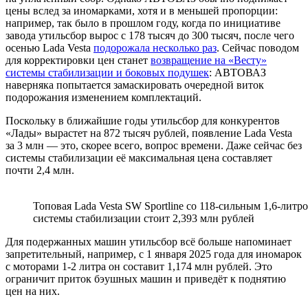
цены вслед за иномарками, хотя и в меньшей пропорции:
например, так было в прошлом году, когда по инициативе
завода утильсбор вырос с 178 тысяч до 300 тысяч, после чего
осенью Lada Vesta
подорожала несколько раз
. Сейчас поводом
для корректировки цен станет
возвращение на «Весту»
системы стабилизации и боковых подушек
: АВТОВАЗ
наверняка попытается замаскировать очередной виток
подорожания изменением комплектаций.
Поскольку в ближайшие годы утильсбор для конкурентов
«Лады» вырастет на 872 тысяч рублей, появление Lada Vesta
за 3 млн — это, скорее всего, вопрос времени. Даже сейчас без
системы стабилизации её максимальная цена составляет
почти 2,4 млн.
Топовая Lada Vesta SW Sportline со 118-сильным 1,6-лит
системы стабилизации стоит 2,393 млн рублей
Для подержанных машин утильсбор всё больше напоминает
запретительный, например, с 1 января 2025 года для иномарок
с моторами 1-2 литра он составит 1,174 млн рублей. Это
ограничит приток бэушных машин и приведёт к поднятию
цен на них.