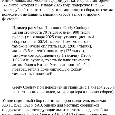
Рынок новых автомобилей формирует категория с моторами
1-2 литра, которая с 1 января 2025 года подорожает на 367
тысяч рублей только за счёт утилизационного сбора, не считая
возможной инфляции, влияния курсов валют и прочих
факторов.
Пример расчёта.
При ввозе Geely Coolray из
Китая стоимость 70 тысяч юаней (900 тысяч
рублей) с 1 января 2025 года утилизационный
сбор составит 667,4 тысячи. Помимо него на
таможне нужно оплатить НДС (208,7 тысяч),
акциз (8,5 тысячи), пошлину (135 тысяч),
таможенное оформление (3,1 тысячи). Итого —
1,023 млн рублей, то есть больше стоимости
автомобиля в Китае. Утилизационный сбор
превращается в доминирующую форму
таможенных платежей.
Geely Coolray при пересечении границы с 1 января 2025 г
логистических расходов, маржи дилера и прочих сборов)
Утилизационный сбор платят все производители, включая
АВТОВАЗ, ГАЗ и УАЗ, однако для местных сборщиков
предусмотрены последующие льготы: что-то вроде кэшбека
на уплаченный сбор. Однако АВТОВАЗ обычно поднимает