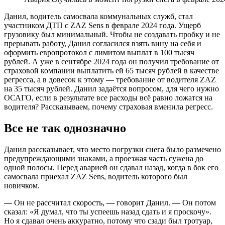
Данил, водитель самосвала коммунальных служб, стал
участником ДТП с ZAZ Sens в феврале 2024 года. Ущерб
грузовику был минимальный. Чтобы не создавать пробку и не
прерывать работу, Данил согласился взять вину на себя и
оформить европротокол с лимитом выплат в 100 тысяч
рублей. А уже в сентябре 2024 года он получил требование от
страховой компании выплатить ей 65 тысяч рублей в качестве
регресса, а в довесок к этому — требование от водителя ZAZ
на 35 тысяч рублей. Данил задаётся вопросом, для чего нужно
ОСАГО, если в результате все расходы всё равно ложатся на
водителя? Рассказываем, почему страховая вменила регресс.
Все не так однозначно
Данил рассказывает, что место погрузки снега было размечено
предупреждающими знаками, а проезжая часть сужена до
одной полосы. Перед аварией он сдавал назад, когда в бок его
самосвала приехал ZAZ Sens, водитель которого был
новичком.
— Он не рассчитал скорость, — говорит Данил. — Он потом
сказал: «Я думал, что ты успеешь назад сдать и я проскочу».
Но я сдавал очень аккуратно, потому что сзади был тротуар,