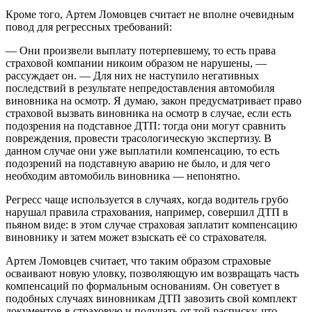
Кроме того, Артем Ломовцев считает не вполне очевидным
повод для регрессных требований:
— Они произвели выплату потерпевшему, то есть права
страховой компании никоим образом не нарушены, —
рассуждает он. — Для них не наступило негативных
последствий в результате непредоставления автомобиля
виновника на осмотр. Я думаю, закон предусматривает право
страховой вызвать виновника на осмотр в случае, если есть
подозрения на подставное ДТП: тогда они могут сравнить
повреждения, провести трасологическую экспертизу. В
данном случае они уже выплатили компенсацию, то есть
подозрений на подставную аварию не было, и для чего
необходим автомобиль виновника — непонятно.
Регресс чаще используется в случаях, когда водитель грубо
нарушал правила страхования, например, совершил ДТП в
пьяном виде: в этом случае страховая заплатит компенсацию
виновнику и затем может взыскать её со страхователя.
Артем Ломовцев считает, что таким образом страховые
осваивают новую уловку, позволяющую им возвращать часть
компенсаций по формальным основаниям. Он советует в
подобных случаях виновникам ДТП завозить свой комплект
документов в страховую и получать от той расписку, что