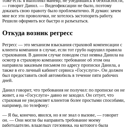
тоже есть: я выполнял маневр, не убедившись в безопасности,
— говорит Данил. — Видеофиксации не было, поэтому
доказать свою правоту было проблематично. Я думаю: зачем
мне все эти проволочки, не хотелось застопорить работу.
Решили оформить все быстро и разъехаться.
Откуда возник регресс
Регресс — это механизм взыскания страховой компенсации с
клиента компании в случае, если тот грубо нарушил правила
страхования. В данном случае поводом стал неявка Данила на
осмотр в страховую компанию: требование об этом она
направила заказным письмом по адресу прописки Данила, а
также в его личный кабинет сервиса «Госуслуги». Он должен
был предоставить свой автомобиль в течение пяти рабочих
дней.
Данил говорит, что требования не получил: по прописке он не
живет, а на «Госуслуги» давно не заходил. Он сетует, что
страховая не уведомляет клиентов более простыми способами,
например, по телефону:
— Я бы, конечно, явился, но я не знал о вызове, — говорит
он. — Они могли бы направить требование моему
работодателю, владельцу грузовика, на которого была