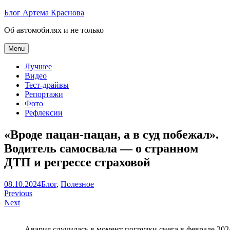
Skip
Блог Артема Краснова
to
Об автомобилях и не только
content
Menu
Лучшее
Видео
Тест-драйвы
Репортажи
Фото
Рефлексии
«Вроде пацан-пацан, а в суд побежал».
Водитель самосвала — о странном
ДТП и регрессе страховой
Артем
08.10.2024
Блог
,
Полезное
Навигация
Краснов
Previous
Next
по
записям
Авария случилась в момент погрузки снега в феврале 202