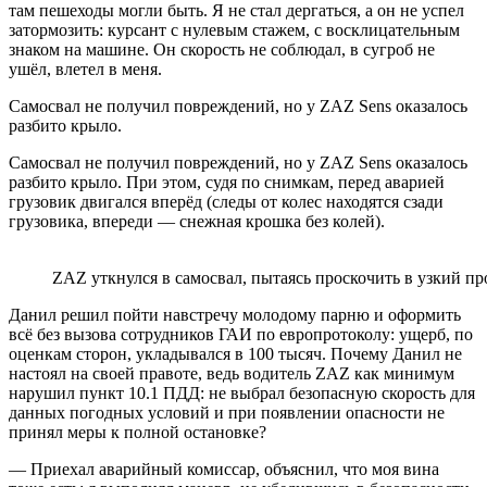
там пешеходы могли быть. Я не стал дергаться, а он не успел
затормозить: курсант с нулевым стажем, с восклицательным
знаком на машине. Он скорость не соблюдал, в сугроб не
ушёл, влетел в меня.
Самосвал не получил повреждений, но у ZAZ Sens оказалось
разбито крыло.
Самосвал не получил повреждений, но у ZAZ Sens оказалось
разбито крыло. При этом, судя по снимкам, перед аварией
грузовик двигался вперёд (следы от колес находятся сзади
грузовика, впереди — снежная крошка без колей).
ZAZ уткнулся в самосвал, пытаясь проскочить в узкий п
Данил решил пойти навстречу молодому парню и оформить
всё без вызова сотрудников ГАИ по европротоколу: ущерб, по
оценкам сторон, укладывался в 100 тысяч. Почему Данил не
настоял на своей правоте, ведь водитель ZAZ как минимум
нарушил пункт 10.1 ПДД: не выбрал безопасную скорость для
данных погодных условий и при появлении опасности не
принял меры к полной остановке?
— Приехал аварийный комиссар, объяснил, что моя вина