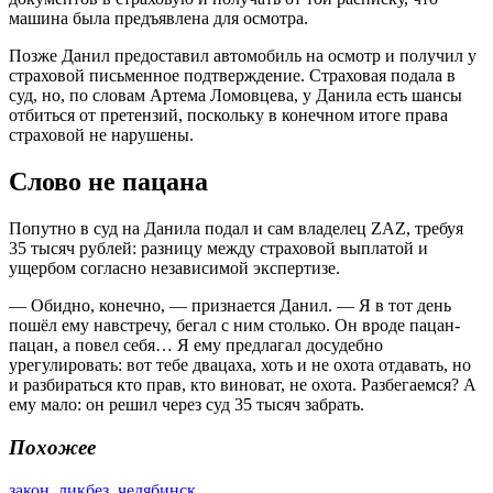
машина была предъявлена для осмотра.
Позже Данил предоставил автомобиль на осмотр и получил у
страховой письменное подтверждение. Страховая подала в
суд, но, по словам Артема Ломовцева, у Данила есть шансы
отбиться от претензий, поскольку в конечном итоге права
страховой не нарушены.
Слово не пацана
Попутно в суд на Данила подал и сам владелец ZAZ, требуя
35 тысяч рублей: разницу между страховой выплатой и
ущербом согласно независимой экспертизе.
— Обидно, конечно, — признается Данил. — Я в тот день
пошёл ему навстречу, бегал с ним столько. Он вроде пацан-
пацан, а повел себя… Я ему предлагал досудебно
урегулировать: вот тебе двацаха, хоть и не охота отдавать, но
и разбираться кто прав, кто виноват, не охота. Разбегаемся? А
ему мало: он решил через суд 35 тысяч забрать.
Похожее
закон
,
ликбез
,
челябинск