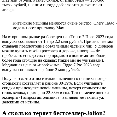
3,12 млн рублей. Размер скидок от импортера — 230-300
тысяч рублей, и к ним иногда добавляются дисконты от
дилера.
Китайские машины меняются очень быстро: Chery Tiggo 7 
модель несет приставку Max
На вторичном рынке разброс цен на «Тигго 7 Про» 2023 года
выпуска составляет от 1,7 до 2,2 млн рублей. При анализе мы
отдавали предпочтение объявлениям частных лиц. У дилеров
можно купить такой кроссовер и дороже, иногда — без
пробега: то есть до сих пор продаются новые автомобили,
более года стоящие на складах (такие мы не учитывали).
Медианная цена за «пробежные» Tiggo 7 Pro 2023 года
выпуска составляет в районе 2 млн рублей.
Получается, что относительно нынешнего ценника потеря
стоимости составляет в районе 30-39%. Если учитывать
скидки при покупке новой машины, потеря стоимости не
столь велика, примерно 22-33% в год. Тем не менее оценки
эксперта «Газпром-автолизинга» выглядят не такими уж
далекими от истины.
А сколько теряет бестселлер-Jolion?