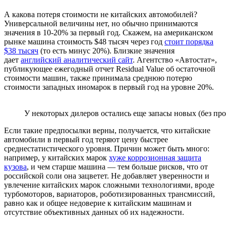
А какова потеря стоимости не китайских автомобилей?
Универсальной величины нет, но обычно принимаются
значения в 10-20% за первый год. Скажем, на американском
рынке машина стоимость $48 тысяч через год
стоит порядка
$38 тысяч
(то есть минус 20%). Близкие значения
дает
английский аналитический сайт
. Агентство «Автостат»,
публикующее ежегодный отчет Residual Value об остаточной
стоимости машин, также принимала среднюю потерю
стоимости западных иномарок в первый год на уровне 20%.
У некоторых дилеров остались еще запасы новых (без пр
Если такие предпосылки верны, получается, что китайские
автомобили в первый год теряют цену быстрее
среднестатистического уровня. Причин может быть много:
например, у китайских марок
хуже коррозионная защита
кузова
, и чем старше машина — тем больше рисков, что от
российской соли она зацветет. Не добавляет уверенности и
увлечение китайских марок сложными технологиями, вроде
турбомоторов, вариаторов, роботизированных трансмиссий,
равно как и общее недоверие к китайским машинам и
отсутствие объективных данных об их надежности.