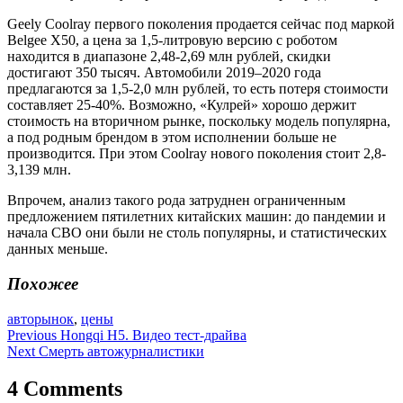
Geely Coolray первого поколения продается сейчас под маркой
Belgee X50, а цена за 1,5-литровую версию с роботом
находится в диапазоне 2,48-2,69 млн рублей, скидки
достигают 350 тысяч. Автомобили 2019–2020 года
предлагаются за 1,5-2,0 млн рублей, то есть потеря стоимости
составляет 25-40%. Возможно, «Кулрей» хорошо держит
стоимость на вторичном рынке, поскольку модель популярна,
а под родным брендом в этом исполнении больше не
производится. При этом Coolray нового поколения стоит 2,8-
3,139 млн.
Впрочем, анализ такого рода затруднен ограниченным
предложением пятилетних китайских машин: до пандемии и
начала СВО они были не столь популярны, и статистических
данных меньше.
Похожее
авторынок
,
цены
Навигация
Previous
Hongqi H5. Видео тест-драйва
Next
Смерть автожурналистики
по
записям
4 Comments