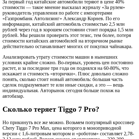
За первый год китайские автомобили теряют в цене 40%
стоимости — такое мнение высказал журналу «За рулем»
руководитель управления по работе с импортерами
«Газпромбанк Автолизинг» Александр Корнев. По его
информации, китайский автомобиль стоимостью 2,5 млн
рублей через год в хорошем состоянии стоит порядка 1,5 млн
рублей. Мы решили проверить этот тезис, тем более, потеря
стоимости китайских автомобилей на вторичном рынке
действительно останавливает многих от покупки чайнакара.
Анализировать утрату стоимости машин в нынешних
условиях крайне сложно. Во-первых, уровень цен постоянно
растет, и за последние три года он поднялся на 60-80%, что
искажает и стоимость «вторички». Плюс довольно сложно
понять, сколько стоит новый автомобиль: большая часть
сделок подразумевает те или иные скидки, а это — вещь
индивидуальная. Авторынок сегодня больше похож на
автобазар.
Сколько теряет Tiggo 7 Pro?
Но прикинуть все же можно. Возьмем популярный кроссовер
Chery Tiggo 7 Pro Max, цена которого в моноприводной
версии с 1,6-литровым мотором и «роботом» составляет 2,78-