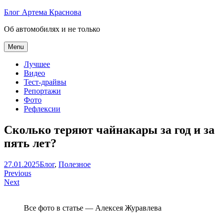
Skip
Блог Артема Краснова
to
Об автомобилях и не только
content
Menu
Лучшее
Видео
Тест-драйвы
Репортажи
Фото
Рефлексии
Сколько теряют чайнакары за год и за
пять лет?
Артем
27.01.2025
Блог
,
Полезное
Навигация
Краснов
Previous
Next
по
записям
Все фото в статье — Алексея Журавлева