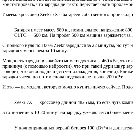
констатировать, что зарядка де-факто перестает быть проблемо
Имеем: кроссовер Zeekr 7X с батареей собственного производст
Батарея имеет массу 589 кг, номинальное напряжение 800
CLTC — 600 км. На пробег 500 км машина заряжается за 
С полного нуля по 100% Zeekr зарядился за 22 минуты, но тут 
зарядился менее чем за 10 минут.
Мощность зарядки в какой-то момент достигала 460 кВт, что о
прикинул (с помощью нейросети), что при такой дури шнур заря
говорит, что он холодный (за счет охлаждения, конечно). Ближ
зарядки ячеек, но потом снова подскакивает выше 200 кВт.
И это — на модели, которую можно купить прямо сейчас. Подоз
Zeekr 7X — кроссовер длиной 4825 мм, то есть чуть комп
Это значение в 10-20 минут на зарядку уже является более-мене
У полноприводных версий батарея 100 кВт*ч и двигатели