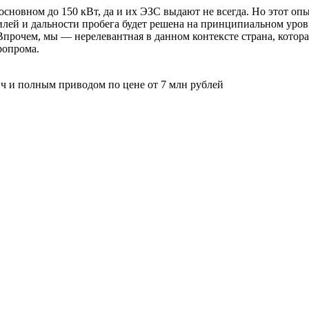
в основном до 150 кВт, да и их ЭЗС выдают не всегда. Но этот о
илей и дальности пробега будет решена на принципиальном уровн
прочем, мы — нерелевантная в данном контексте страна, котор
ропрома.
*ч и полным приводом по цене от 7 млн рублей