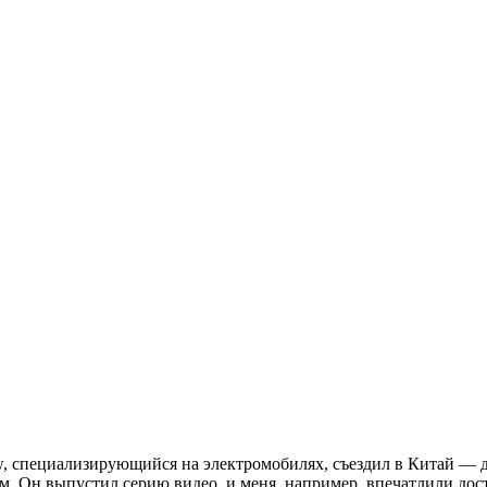
ew, специализирующийся на электромобилях, съездил в Китай — д
. Он выпустил серию видео, и меня, например, впечатлили дост