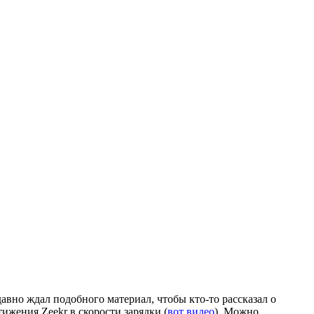
авно ждал подобного материал, чтобы кто-то рассказал о
ижения Zeekr в скорости зарядки (
вот видео
). Можно