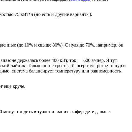
костью 75 кВт*ч (но есть и другие варианты).
едленные (до 10% и свыше 80%). С нуля до 70%, например, он
пазоне держалась более 400 кВт, ток — 600 ампер. Я тут
кий чайник. Только он не греется: блогер там трогает шнур и
видимо, система балансирует температуру или равномерность
т еще круче.
0 минут сходить в туалет и выпить кофе, едете дальше.