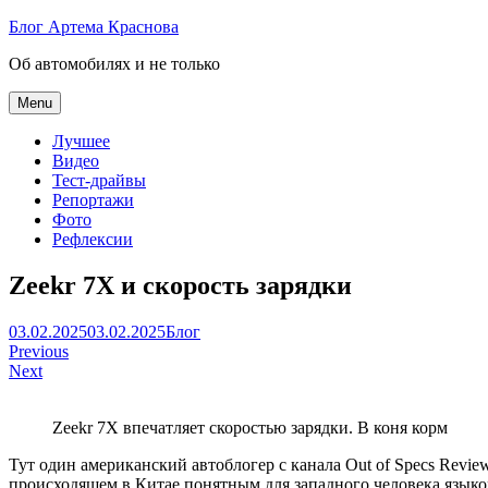
Skip
Блог Артема Краснова
to
Об автомобилях и не только
content
Menu
Лучшее
Видео
Тест-драйвы
Репортажи
Фото
Рефлексии
Zeekr 7X и скорость зарядки
Артем
03.02.2025
03.02.2025
Блог
Навигация
Краснов
Previous
Next
по
записям
Zeekr 7X впечатляет скоростью зарядки. В коня корм
Тут один американский автоблогер с канала Out of Specs Revi
происходящем в Китае понятным для западного человека языком