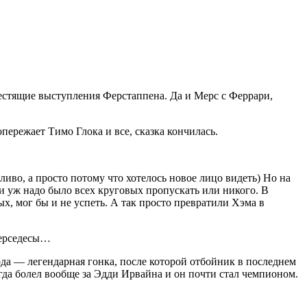
лестящие выступления Ферстаппена. Да и Мерс с Феррари,
пережает Тимо Глока и все, сказка кончилась.
ливо, а просто потому что хотелось новое лицо видеть) Но на
и уж надо было всех круговых пропускать или никого. В
х, мог бы и не успеть. А так просто превратили Хэма в
Мерседесы…
ода — легендарная гонка, после которой отбойник в последнем
да болел вообще за Эдди Ирвайна и он почти стал чемпионом.