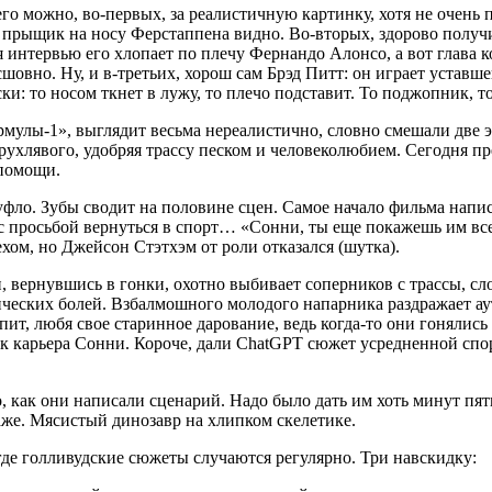
его можно, во-первых, за реалистичную картинку, хотя не очень 
е: прыщик на носу Ферстаппена видно. Во-вторых, здорово получ
 интервью его хлопает по плечу Фернандо Алонсо, а вот глава 
но. Ну, и в-третьих, хорош сам Брэд Питт: он играет уставшег
и: то носом ткнет в лужу, то плечо подставит. То поджопник, т
рмулы-1», выглядит весьма нереалистично, словно смешали две 
рухлявого, удобряя трассу песком и человеколюбием. Сегодня пр
 помощи.
фло. Зубы сводит на половине сцен. Самое начало фильма напис
с просьбой вернуться в спорт… «Сонни, ты еще покажешь им все
ом, но Джейсон Стэтхэм от роли отказался (шутка).
, вернувшись в гонки, охотно выбивает соперников с трассы, сло
атических болей. Взбалмошного молодого напарника раздражает 
рпит, любя свое старинное дарование, ведь когда-то они гонялис
 как карьера Сонни. Короче, дали ChatGPT сюжет усредненной с
, как они написали сценарий. Надо было дать им хоть минут пят
аже. Мясистый динозавр на хлипком скелетике.
 где голливудские сюжеты случаются регулярно. Три навскидку: