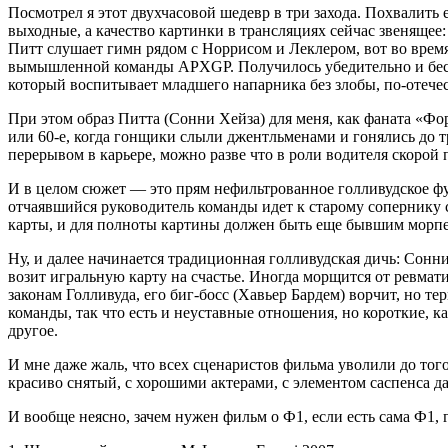
Посмотрел я этот двухчасовой шедевр в три захода. Похвалить 
выходные, а качество картинки в трансляциях сейчас звеняще
Питт слушает гимн рядом с Норрисом и Леклером, вот во время
вымышленной команды APXGP. Получилось убедительно и бесшов
который воспитывает младшего напарника без злобы, по-отеческ
При этом образ Питта (Сонни Хейза) для меня, как фаната «Фо
или 60-е, когда гонщики слыли джентльменами и гонялись до т
перерывом в карьере, можно разве что в роли водителя скорой
И в целом сюжет — это прям нефильтрованное голливудское фу
отчаявшийся руководитель команды идет к старому сопернику 
карты, и для полноты картины должен быть еще бывшим морпех
Ну, и далее начинается традиционная голливудская дичь: Сонни
возит игральную карту на счастье. Иногда морщится от ревм
законам Голливуда, его биг-босс (Хавьер Бардем) ворчит, но те
команды, так что есть и неуставные отношения, но короткие,
другое.
И мне даже жаль, что всех сценаристов фильма уволили до того
красиво снятый, с хорошими актерами, с элементом саспенса д
И вообще неясно, зачем нужен фильм о Ф1, если есть сама Ф1,