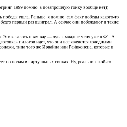
ургринг-1999 помню, а позапрошлую гонку вообще нет))
ть победы ушла. Раньше, я помню, сам факт победы какого-то
будто первый раз выиграл. А сейчас они побеждают и такие:
 Это казалось прям вау — чувак младше меня уже в Ф1. А
одготовка» пилотов идет, что они все являются холодными
онажи, типа того же Ирвайна или Райкконена, которые и
ет по ночам в виртуальных гонках. Ну, реально какой-то