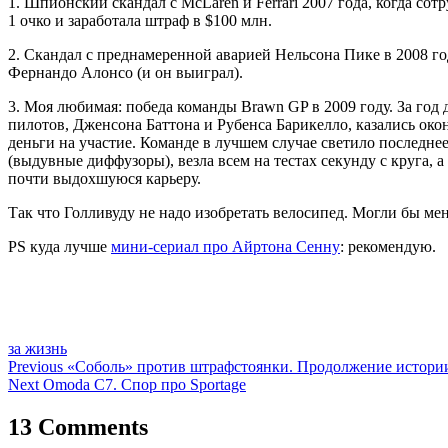
1. Шпионский скандал с McLaren и Ferrari 2007 года, когда сот
1 очко и заработала штраф в $100 млн.
2. Скандал с преднамеренной аварией Нельсона Пике в 2008 го
Фернандо Алонсо (и он выиграл).
3. Моя любимая: победа команды Brawn GP в 2009 году. За год д
пилотов, Дженсона Баттона и Рубенса Барикелло, казались окон
деньги на участие. Команде в лучшем случае светило последне
(выдувные диффузоры), везла всем на тестах секунду с круга, 
почти выдохшуюся карьеру.
Так что Голливуду не надо изобретать велосипед. Могли бы меня
PS куда лучше
мини-сериал про Айртона Сенну
: рекомендую.
за жизнь
Навигация
Previous
«Соболь» против штрафстоянки. Продолжение истори
Next
Omoda C7. Спор про Sportage
по
записям
13 Comments