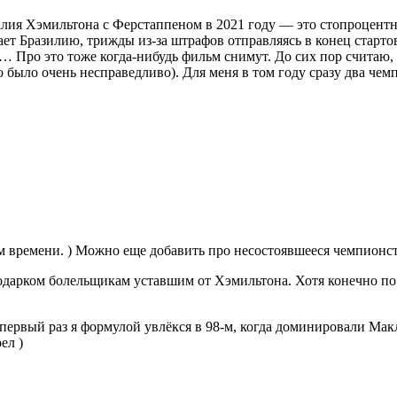
лия Хэмильтона с Ферстаппеном в 2021 году — это стопроцентны
т Бразилию, трижды из-за штрафов отправляясь в конец стартов
ц… Про это тоже когда-нибудь фильм снимут. До сих пор считаю,
о было очень несправедливо). Для меня в том году сразу два чем
м времени. ) Можно еще добавить про несостоявшееся чемпионс
подарком болельщикам уставшим от Хэмильтона. Хотя конечно п
то первый раз я формулой увлёкся в 98-м, когда доминировали М
ел )