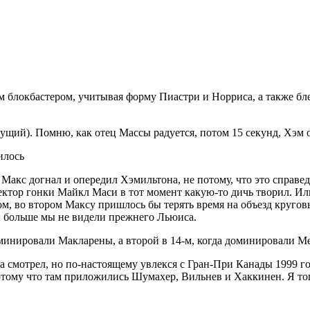
м блокбастером, учитывая форму Пиастри и Норриса, а также б
дущий). Помню, как отец Массы радуется, потом 15 секунд, Хэм о
илось
Макс догнал и опередил Хэмильтона, не потому, что это справед
ктор гонки Майкл Маси в тот момент какую-то дичь творил. Ил
, во втором Максу пришлось бы терять время на объезд круговы
а: больше мы не видели прежнего Льюиса.
доминировали Макларены, а второй в 14-м, когда доминировали 
а смотрел, но по-настоящему увлекся с Гран-При Канады 1999 г
тому что там приложились Шумахер, Вильнев и Хаккинен. Я тог