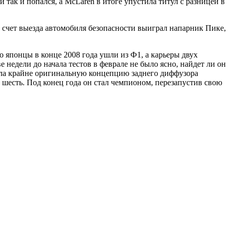
 так и попался, а McLaren в итоге упустила титул с разницей в
а счет выезда автомобиля безопасности выиграл напарник Пике,
го японцы в конце 2008 года ушли из Ф1, а карьеры двух
 недели до начала тестов в феврале не было ясно, найдет ли он
брала крайне оригинальную концепцию заднего диффузора
л шесть. Под конец года он стал чемпионом, перезапустив свою