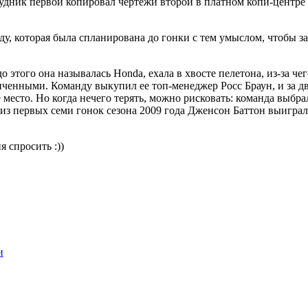
рудник первой копировал чертежи второй в платном копи-центре и
ду, которая была спланирована до гонки с тем умыслом, чтобы з
о этого она называлась Honda, ехала в хвосте пелетона, из-за че
ченными. Команду выкупил ее топ-менеджер Росс Браун, и за две
е место. Но когда нечего терять, можно рисковать: команда вы
а из первых семи гонок сезона 2009 года Дженсон Баттон выигра
 спросить :))
и