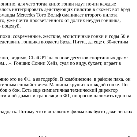
понятно, для чего тогда кино: гонки идут почти каждые
илось интегрировать действующих пилотов в сюжет: вот Брэд
команды Mercedes Тото Вольф сманивает второго пилота
о, уже почти просветленного от долгих неудач гонщика,
о поцелуй.
эпохи: современные, жесткие, эгоистичные гонки и годы 50-е
едставить гонщика возраста Брэда Питта, да еще с 30-летним
ано, видимо, ChatGPT на основе десятков спортивных драм:
м…». Гонщик Сонни Хейз, судя по виду, бухает, играет в
вно это не Ф1, а автодерби. В комбинезоне, в районе паха, он
аутичным спокойствием. Машины крушит в каждой гонке. По
ь бок о бок. Есть еще симпатичная технический директор
портивной драмы и трансляцию Ф1, попросив наложить одно на
надцать. Потому что в остальном фильм как будто даже неплох: