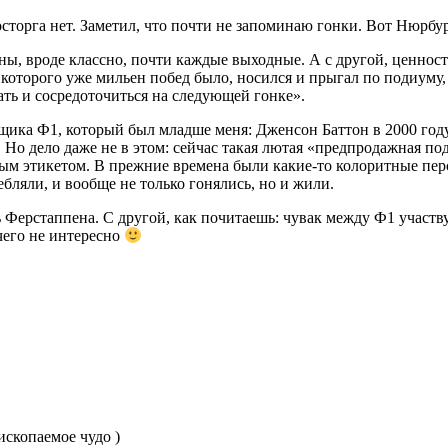
сторга нет. Заметил, что почти не запоминаю гонки. Вот Нюрб
оны, вроде классно, почти каждые выходные. А с другой, ценнос
оторого уже мильен побед было, носился и прыгал по подиуму, 
ать и сосредоточиться на следующей гонке».
ика Ф1, который был младше меня: Дженсон Баттон в 2000 году.
. Но дело даже не в этом: сейчас такая лютая «предпродажная п
ым этикетом. В прежние времена были какие-то колоритные перс
бляли, и вообще не только гонялись, но и жили.
 Ферстаппена. С другой, как почитаешь: чувак между Ф1 участву
чего не интересно
ископаемое чудо )