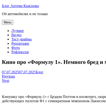
Skip
Блог Артема Краснова
to
Об автомобилях и не только
content
Menu
Лучшее
Видео
Тест-драйвы
Репортажи
Фото
Рефлексии
Кино про «Формулу 1». Немного бред и
Артем
07.07.2025
07.07.2025
Блог
Навигация
Краснов
Previous
Next
по
записям
Кинушку про «Формулу-1» с Брэдом Питтом я посмотрел, скорее
действующих пилотов Ф1 с семикратным чемпионом Льюисом Хэ