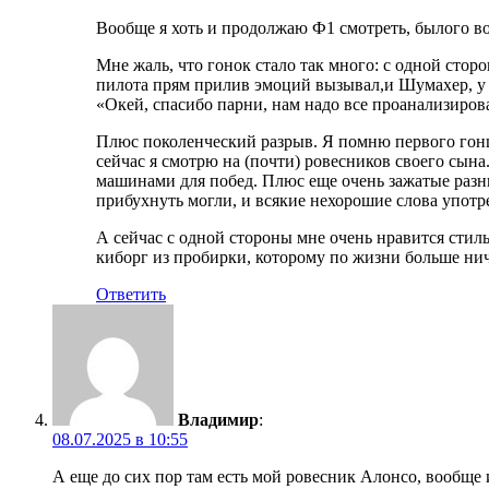
Вообще я хоть и продолжаю Ф1 смотреть, былого во
Мне жаль, что гонок стало так много: с одной стор
пилота прям прилив эмоций вызывал,и Шумахер, у к
«Окей, спасибо парни, нам надо все проанализиров
Плюс поколенческий разрыв. Я помню первого гонщ
сейчас я смотрю на (почти) ровесников своего сына
машинами для побед. Плюс еще очень зажатые разн
прибухнуть могли, и всякие нехорошие слова употре
А сейчас с одной стороны мне очень нравится стиль
киборг из пробирки, которому по жизни больше ни
Ответить
Владимир
:
08.07.2025 в 10:55
А еще до сих пор там есть мой ровесник Алонсо, вообще 