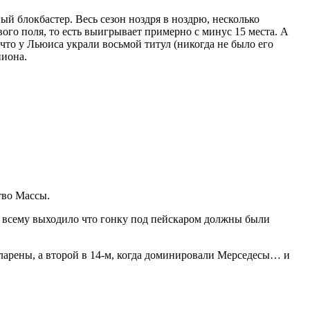
й блокбастер. Весь сезон ноздря в ноздрю, несколько
ого поля, то есть выигрывает примерно с минус 15 места. А
 что у Льюиса украли восьмой титул (никогда не было его
пиона.
тво Массы.
о всему выходило что гонку под пейскаром должны были
акларены, а второй в 14-м, когда доминировали Мерседесы… и