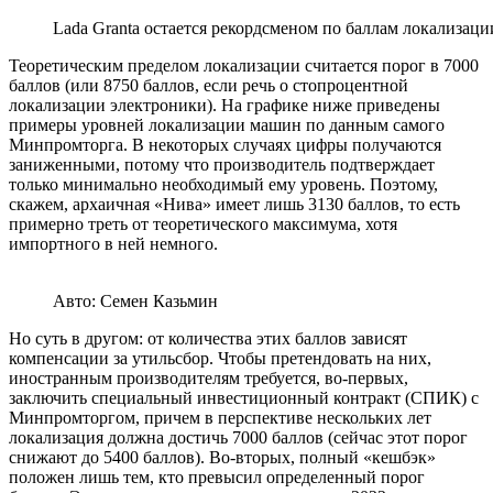
Lada Granta остается рекордсменом по баллам локализации
Теоретическим пределом локализации считается порог в 7000
баллов (или 8750 баллов, если речь о стопроцентной
локализации электроники). На графике ниже приведены
примеры уровней локализации машин по данным самого
Минпромторга. В некоторых случаях цифры получаются
заниженными, потому что производитель подтверждает
только минимально необходимый ему уровень. Поэтому,
скажем, архаичная «Нива» имеет лишь 3130 баллов, то есть
примерно треть от теоретического максимума, хотя
импортного в ней немного.
Авто: Семен Казьмин
Но суть в другом: от количества этих баллов зависят
компенсации за утильсбор. Чтобы претендовать на них,
иностранным производителям требуется, во-первых,
заключить специальный инвестиционный контракт (СПИК) с
Минпромторгом, причем в перспективе нескольких лет
локализация должна достичь 7000 баллов (сейчас этот порог
снижают до 5400 баллов). Во-вторых, полный «кешбэк»
положен лишь тем, кто превысил определенный порог