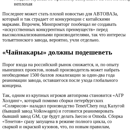
неплохая
Последнее может стать плохой новостью для АВТОВАЗа,
который и так страдает от конкуренции с китайскими
марками. Впрочем, Минпромторг пообещал не создавать
«искусственных конкурентных преимуществ» перед
высоколокализованными производителями, так что интересы
тольяттинского завода, вероятно, учли отдельно.
«Чайнакары» должны подешеветь
Порог входа на российский рынок снижается, и, по опыту
нынешних проектов, новый производитель может набрать
необходимые 1500 баллов локализации за один-два года
реанимации завода, оставшегося после ухода глобального
концерна.
Так, одним из крупных игроков автопрома становится «АГР
Холдинг», который помимо сборки петербургских
«Солярисов» наладил производство Tenet/Chery под Калугой
(бывший завод Volkswagen) и готовится реанимировать
бывший завод GM, где будут делать Jaecoo и Omoda. Сборка
«Тенетов» сразу запущена в режиме полного цикла, со
сваркой и окраской кузовов, что, по новым правилам,