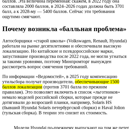
баллов. Эта величина переменная: скажем, в 2022 году она
составляла 2000 баллов, в 2024–2026 годах должна быть 3701
балл, а к 2028-му — 5400 баллов. Сейчас эти требования
ощутимо смягчают.
Почему возникла «балльная проблема»
Автосборщики «старой школы» (Volkswagen, Renault, Hyundai)
работали на рынке десятилетиями и обеспечивали высокую
локализацию. Но китайские и псевдороссийские марки,
запустившие производства после 2022 года, не могли угнаться
за такими уровнями, поэтому Минпромторг вынужден
рассмотреть вопрос смягчения требований.
По информации «Ведомостей», в 2025 году компенсацию
утильсбора получат производители,
обеспечивающие 1500
баллов локализации
(против 3701 балла по прежним
правилам). Это позволяет включить в список «льготников»
немало моделей российской сборки, которые прежде не
дотягивали до возросшей планки, например, Solaris HS
(бывший Hyundai Solaris петербургской сборки) и Haval Jolion
(тульская сборка). В теории это снизит их стоимость.
Модели Hyundai по-прежнему выпускают на том же петербу