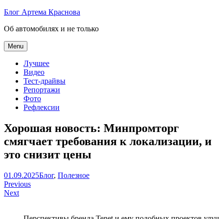
Skip
Блог Артема Краснова
to
Об автомобилях и не только
content
Menu
Лучшее
Видео
Тест-драйвы
Репортажи
Фото
Рефлексии
Хорошая новость: Минпромторг
смягчает требования к локализации, и
это снизит цены
Артем
01.09.2025
Блог
,
Полезное
Навигация
Краснов
Previous
Next
по
записям
Перспективы бренда Tenet и ему подобных проектов улу