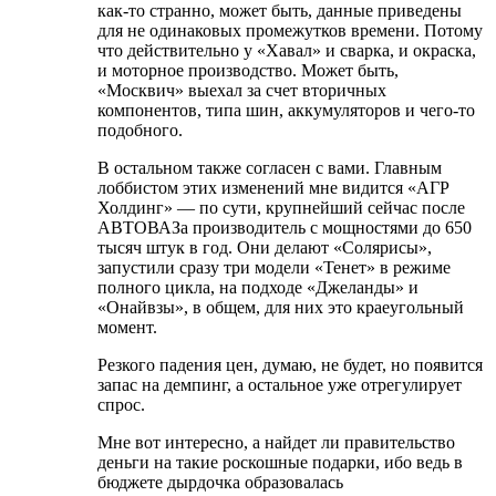
как-то странно, может быть, данные приведены
для не одинаковых промежутков времени. Потому
что действительно у «Хавал» и сварка, и окраска,
и моторное производство. Может быть,
«Москвич» выехал за счет вторичных
компонентов, типа шин, аккумуляторов и чего-то
подобного.
В остальном также согласен с вами. Главным
лоббистом этих изменений мне видится «АГР
Холдинг» — по сути, крупнейший сейчас после
АВТОВАЗа производитель с мощностями до 650
тысяч штук в год. Они делают «Солярисы»,
запустили сразу три модели «Тенет» в режиме
полного цикла, на подходе «Джеланды» и
«Онайвзы», в общем, для них это краеугольный
момент.
Резкого падения цен, думаю, не будет, но появится
запас на демпинг, а остальное уже отрегулирует
спрос.
Мне вот интересно, а найдет ли правительство
деньги на такие роскошные подарки, ибо ведь в
бюджете дырдочка образовалась