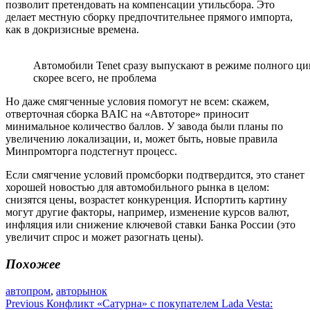
позволит претендовать на компенсации утильсбора. Это
делает местную сборку предпочтительнее прямого импорта,
как в докризисные времена.
Автомобили Tenet сразу выпускают в режиме полного цик
скорее всего, не проблема
Но даже смягченные условия помогут не всем: скажем,
отверточная сборка BAIC на «Автоторе» приносит
минимальное количество баллов. У завода были планы по
увеличению локализации, и, может быть, новые правила
Минпромторга подстегнут процесс.
Если смягчение условий промсборки подтвердится, это станет
хорошей новостью для автомобильного рынка в целом:
снизятся цены, возрастет конкуренция. Испортить картину
могут другие факторы, например, изменение курсов валют,
инфляция или снижение ключевой ставки Банка России (это
увеличит спрос и может разогнать цены).
Похожее
автопром
,
авторынок
Навигация
Previous
Конфликт «Сатурна» с покупателем Lada Vesta: