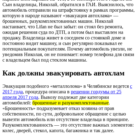
Сын владелицы, Николай, обратился в ГАИ. Выяснилось, что
автомобиль отправили на штрафстоянку в рамках программы,
которую в народе называют «эвакуация автохлама» —
брошенных, разукомплектованных машин. Николай
настаивает, что Lifan не был забыт: он стоял без ремонта,
ожидая решения суда по ДТП, а потом был выставлен на
продажу. Владелица живет в соседнем со стоянкой доме и
постоянно видит машину, и сын регулярно показывал ее
потенциальным покупателям. Почему автомобиль увезли, не
уведомив Николая, он не понимает: номер телефона для связи
с владельцем был под стеклом машины.
Как должны эвакуировать автохлам
Эвакуация подобного «металлолома» в Челябинске ведется
с
2017 года
, процедура описана в
решении гордумы от 25
апреля 2017 года
. Вывозу подлежат две категории
автомобилей:
брошенные и разукомплектованные
.
«Брошенность» подразумевает отказ хозяина от прав
собственности, по сути, добровольное обращение с целью
вывезти автомобиль или отсутствие владельца в принципе.
Разукомплектованность — это отсутствие важных элементов:
колес, дверей, стекол, капота, багажника и так далее.