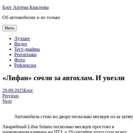
Skip
Блог Артема Краснова
to
Об автомобилях и не только
content
Menu
Лучшее
Видео
Тест-драйвы
Репортажи
Фото
Рефлексии
«Лифан» сочли за автохлам. И увезли
Артем
29.09.2025
Блог
Навигация
Краснов
Previous
Next
по
записям
Автомобиль стоял во дворе несколько месяцев из-за затя
Аварийный Lifan Solano несколько месяцев простоял в
парковочном кармане на ЧТЗ, а 19 сентября этого года исчез.