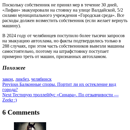
Поскольку собственник не принял мер в течение 30 дней,
«Лифан» эвакуировали на стоянку на улице Валдайской, 5/2
силами муниципального учреждения «Городская среда». Все
расходы должен возместить собственник (если желает вернуть
машину).
В 2024 году от челябинцев поступило более тысячи запросов
на эвакуацию автохлама, но факты подтвердились только в
288 случаях, при этом часть собственников вывезли машины
самостоятельно, поэтому на штрафстоянку поступает
примерно треть от машин, признанных автохламом.
Похожее
закон
,
ликбез
,
челябинск
Навигация
Previous
Балконные споры. Портит ли их остекление вид
города?
по
Next
Тестирую троллейбус «Синара». По отзывчивости —
записям
Zeekr :)
6 Comments