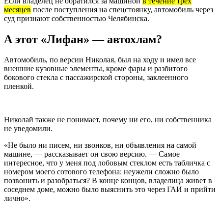
Если владелец не обратился за машиной
в течение трех
месяцев
после поступления на спецстоянку, автомобиль через
суд признают собственностью Челябинска.
А этот «Лифан» — автохлам?
Автомобиль, по версии Николая, был на ходу и имел все
внешние кузовные элементы, кроме фары и разбитого
бокового стекла с пассажирской стороны, заклеенного
пленкой.
Николай также не понимает, почему ни его, ни собственника
не уведомили.
«Не было ни писем, ни звонков, ни объявления на самой
машине, — рассказывает он свою версию. — Самое
интересное, что у меня под лобовым стеклом есть табличка с
номером моего сотового телефона: неужели сложно было
позвонить и разобраться? В конце концов, владелица живет в
соседнем доме, можно было выяснить это через ГАИ и прийти
лично».